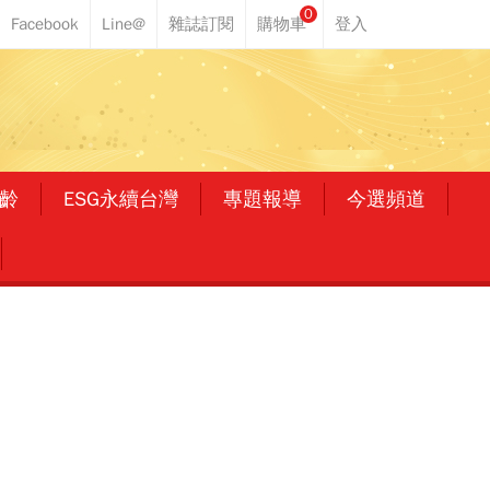
0
齡
ESG永續台灣
專題報導
今選頻道