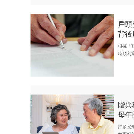
戶頭
背後
產沒
根據「T
時順利
贈與
母年
心被
許多父