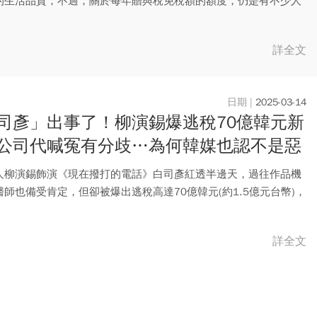
的生活品質；不過，關於每年贈與稅免稅額的額度，仍是有不少人
，一...
詳全文
2025-03-14
司彥」出事了！柳演錫爆逃稅70億韓元新
公司代喊冤有分歧…為何韓媒也認不是惡
稅？
人柳演錫飾演《現在撥打的電話》白司彥紅透半邊天，過往作品機
師也備受肯定，但卻被爆出逃稅高達70億韓元(約1.5億元台幣)，
詳全文