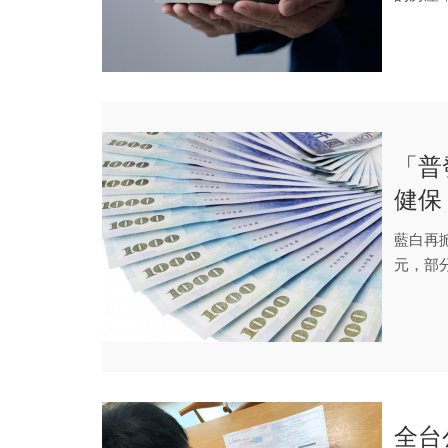
善地傳承
「普
健保
少50
藍白再
元，部
直言，..
全台