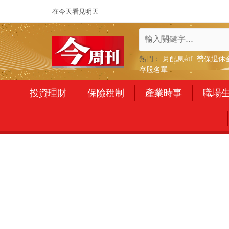
在今天看見明天
熱門：
月配息etf
勞保退休
存股名單
投資理財
保險稅制
產業時事
職場