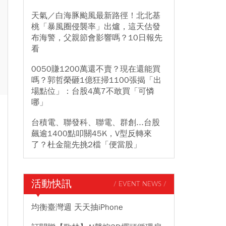
天氣／白海豚颱風最新路徑！北北基
桃「暴風圈侵襲率」出爐，這天估發
布海警，父親節會影響嗎？10日報先
看
0050賺1200萬還不賣？現在還能買
嗎？郭哲榮砸1億狂掃1100張揭「出
場點位」：台股4萬7不敢買「可憐
哪」
台積電、聯發科、聯電、群創...台股
飆逾1400點叩關45K，V型反轉來
了？杜金龍先挑2檔「便當股」
活動快訊
/ EVENT NEWS /
均衡臺灣週 天天抽iPhone