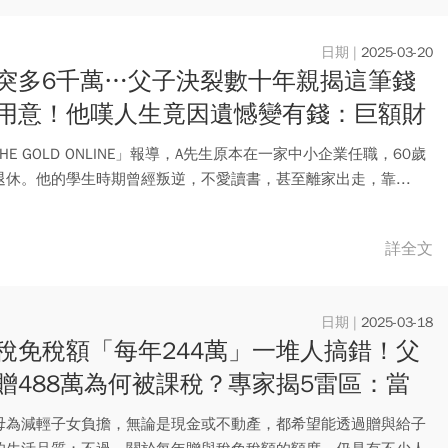
2025-03-20
突多6千萬…父子決裂數十年親揭這筆錢
用意！他嘆人生竟因遺憾變有錢：巨額財
給我們喜悅
HE GOLD ONLINE」報導，A先生原本在一家中小企業任職，60歲
退休。他的學生時期曾經叛逆，不愛讀書，甚至離家出走，靠...
詳全文
2025-03-18
稅免稅額「每年244萬」一堆人搞錯！父
贈488萬為何被課稅？專家揭5雷區：當
多扒層皮
母為減輕子女負擔，無論是現金或不動產，都希望能透過贈與給子