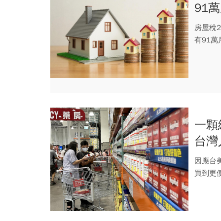
91
單快
房屋稅
有91萬
一顆
台灣
政府
因應台
買到更
助...