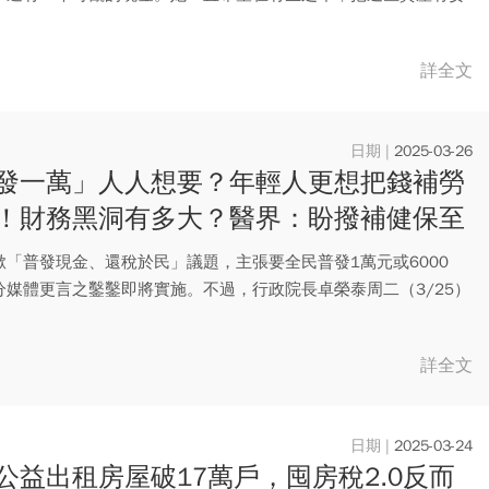
給...
詳全文
2025-03-26
發一萬」人人想要？年輕人更想把錢補勞
！財務黑洞有多大？醫界：盼撥補健保至
0億
掀「普發現金、還稅於民」議題，主張要全民普發1萬元或6000
分媒體更言之鑿鑿即將實施。不過，行政院長卓榮泰周二（3/25）
.
詳全文
2025-03-24
公益出租房屋破17萬戶，囤房稅2.0反而