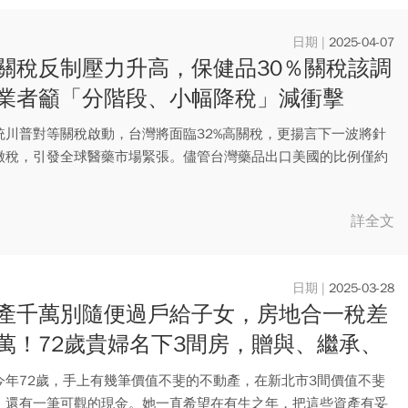
2025-04-07
關稅反制壓力升高，保健品30％關稅該調
業者籲「分階段、小幅降稅」減衝擊
統川普對等關稅啟動，台灣將面臨32%高關稅，更揚言下一波將針
徵稅，引發全球醫藥市場緊張。儘管台灣藥品出口美國的比例僅約
...
詳全文
2025-03-28
產千萬別隨便過戶給子女，房地合一稅差
萬！72歲貴婦名下3間房，贈與、繼承、
，哪1種最節稅？
今年72歲，手上有幾筆價值不斐的不動產，在新北市3間價值不斐
，還有一筆可觀的現金。她一直希望在有生之年，把這些資產有妥