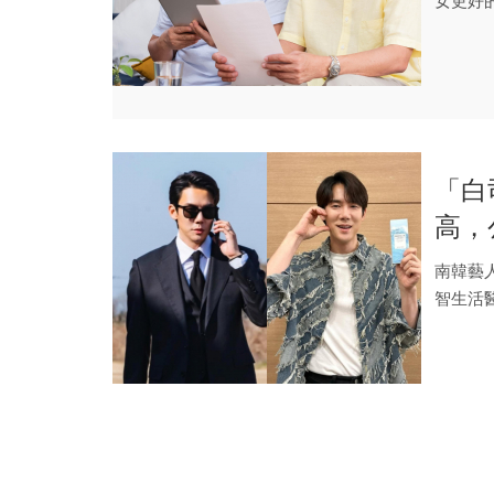
女更好
搞不清楚
「白
高，
意逃
南韓藝
智生活醫
這金...