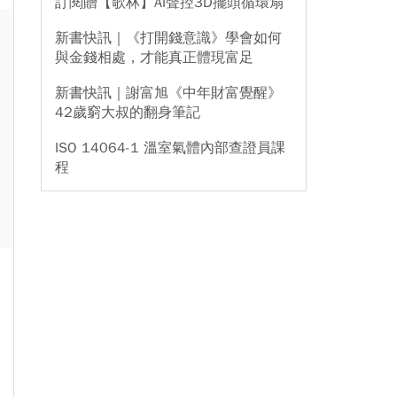
訂閱贈【歌林】AI聲控3D擺頭循環扇
新書快訊｜《打開錢意識》學會如何
與金錢相處，才能真正體現富足
新書快訊｜謝富旭《中年財富覺醒》
42歲窮大叔的翻身筆記
ISO 14064-1 溫室氣體內部查證員課
程