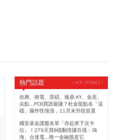
熱門話題
/ HOT STORIES /
欣興、南電、景碩、臻鼎-KY、金居、
尖點...PCB買誰最賺？杜金龍點名「這
檔」爆炸性強漲，11月末升段首選
國安基金護盤名單「存起來下次卡
位」！279天買8檔翻倍賺百億：鴻
海、台達電...唯一金融股是它