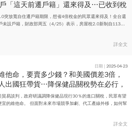
萬戶「這天前遷戶籍」還來得及…已收到稅
這樣做
2.0突放寬自住遷戶籍期限，想省4倍稅金的民眾還來得及！全台還
戶未設戶籍，財政部周五（4/25）表示，房屋稅2.0新制自113...
詳全文
2025-04-23
維他命，要賣多少錢？和美國價差3倍，
人出國狂帶貨…降保健品關稅勢在必行，
要有完善配套
美貿易談判，政府研議調降保健品現行30％的進口關稅，民眾有望
便宜的維他命。 但面對未來市場競爭加劇、代工產線外移，如何幫
詳全文