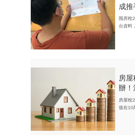
成推
囤房稅
台資料，
房屋
辦！
房屋
房屋稅2
值在10