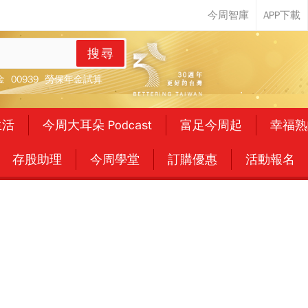
搜尋
金
00939
勞保年金試算
生活
今周大耳朵 Podcast
富足今周起
幸福熟
存股助理
今周學堂
訂購優惠
活動報名