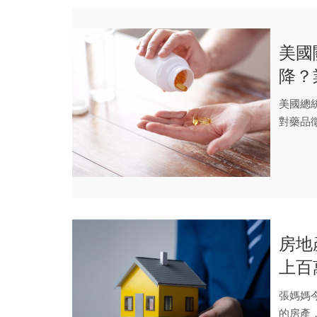
美國
降？
美國總
對藥品
10%，短
房地
上百
買賣
張媽媽
的房產