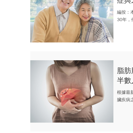
症與
覺是
編按：
30年
習慣，就
脂肪
半數
也變
根據最
臟疾病
風險密切