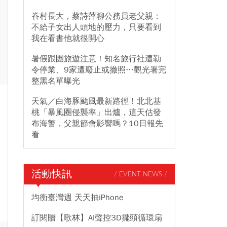
眷村長大，蔡詩萍聊公務員老父親：
不給子女出人頭地的壓力，只要看到
我在看書他就很開心
暑假跟團旅遊注意！知名旅行社遭勒
令停業、9家遭廢止或撤照…觀光署完
整黑名單曝光
天氣／白海豚颱風最新路徑！北北基
桃「暴風圈侵襲率」出爐，這天估發
布海警，父親節會影響嗎？10日報先
看
活動快訊
/ EVENT NEWS /
均衡臺灣週 天天抽iPhone
訂閱贈【歌林】AI聲控3D擺頭循環扇