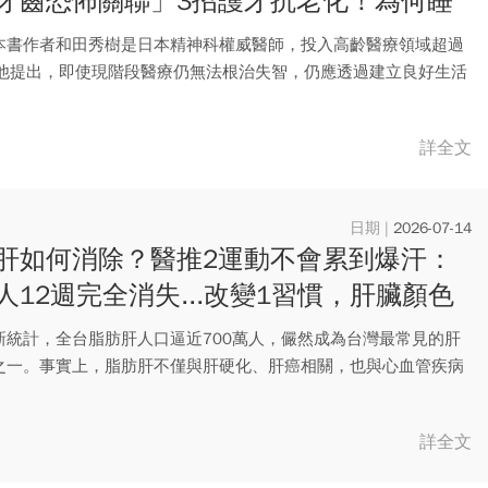
牙齒恐怖關聯」3招護牙抗老化！為何睡
最佳防失智藥？
本書作者和田秀樹是日本精神科權威醫師，投入高齡醫療領域超過
，他提出，即使現階段醫療仍無法根治失智，仍應透過建立良好生活
可...
詳全文
2026-07-14
肝如何消除？醫推2運動不會累到爆汗：
人12週完全消失...改變1習慣，肝臟顏色
正常
新統計，全台脂肪肝人口逼近700萬人，儼然成為台灣最常見的肝
之一。事實上，脂肪肝不僅與肝硬化、肝癌相關，也與心血管疾病
相...
詳全文