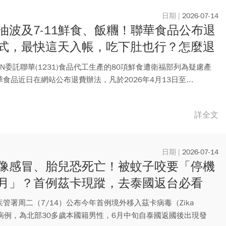
2026-07-14
油波及7-11鮮食、飯糰！聯華食品公布退
式，最快這天入帳，吃下肚也行？怎麼退
次看
EVEN委託聯華(1231)食品代工生產的80項鮮食遭衛福部列為疑慮產
食品近日在網站公布退費辦法，凡於2026年4月13日至...
詳全文
2026-07-14
像感冒、胎兒恐死亡！被蚊子咬要「停機
月」？首例茲卡現蹤，去泰國返台必看
管署周二（7/14）公布今年首例境外移入茲卡病毒（Zika
s）病例，為北部30多歲本國籍男性，6月中旬自泰國返國後出現發