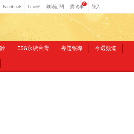
0
齡
ESG永續台灣
專題報導
今選頻道