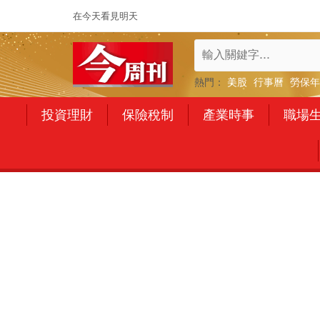
在今天看見明天
熱門：
美股
行事曆
勞保年
投資理財
保險稅制
產業時事
職場