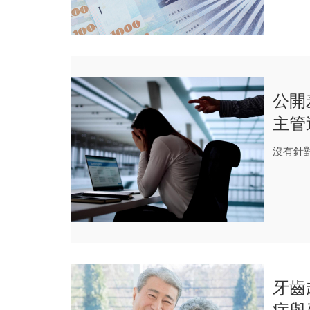
公開
主管
麼主
沒有針
牙齒