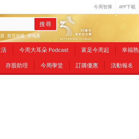
搜尋
資
股票抽籤
房地產
生活
今周大耳朵 Podcast
富足今周起
幸福熟
存股助理
今周學堂
訂購優惠
活動報名