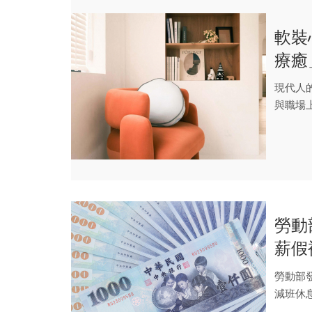
軟裝
療癒
現代人
與職場
的決...
勞動
薪假
次看
勞動部
減班休
電計畫」