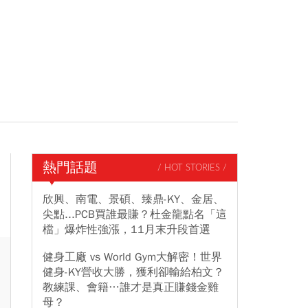
熱門話題
/ HOT STORIES /
欣興、南電、景碩、臻鼎-KY、金居、
尖點...PCB買誰最賺？杜金龍點名「這
檔」爆炸性強漲，11月末升段首選
健身工廠 vs World Gym大解密！世界
健身-KY營收大勝，獲利卻輸給柏文？
教練課、會籍…誰才是真正賺錢金雞
母？