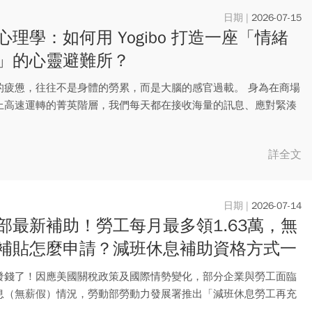
2026-07-15
心理學：如何用 Yogibo 打造一座「情緒
」的心靈避難所？
的疲憊，往往不是身體的勞累，而是大腦的感官過載。 身為在商場
上高速運轉的菁英階層，我們每天都在接收海量的訊息、應對緊湊
詳全文
2026-07-14
部最新補助！勞工每月最多領1.63萬，無
補貼怎麼申請？減班休息補助資格方式一
發錢了！因應美國關稅政策及國際情勢變化，部分企業與勞工面臨
息（無薪假）情況，勞動部勞動力發展署推出「減班休息勞工再充
，鼓...