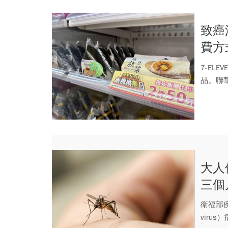
致癌
費方
款一
7-EL
品。聯華
大人
三個
衛福部疾
viru