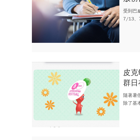
驗試
受到巴威
7/13
皮克
群日
勵、
隨著暑假
除了基本