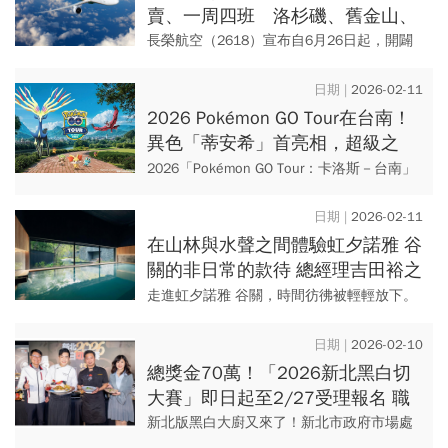
賣、一周四班 洛杉磯、舊金山、
紐約等北美航點增至10個
長榮航空（2618）宣布自6月26日起，開闢
桃園-美國華盛頓的直飛航線，並開放即日起
開放訂位購票，成為國內北美航點最多、航
2026-02-11
班最密集的航空公司...
2026 Pokémon GO Tour在台南！
異色「蒂安希」首亮相，超級之
夜、活動亮點、交通攻略必看
2026「Pokémon GO Tour：卡洛斯－台南」
將於2月20日至22日一連三天在台南都會公
園舉行。 屆時異色「蒂安希」將首度亮...
2026-02-11
在山林與水聲之間體驗虹夕諾雅 谷
關的非日常的款待 總經理吉田裕之
的「講究」哲學
走進虹夕諾雅 谷關，時間彷彿被輕輕放下。
沒有鐘聲催促、沒有螢幕閃爍，取而代之的
是水流的低吟、山霧的流動，以及每一個細
2026-02-10
節裡不張揚卻始終存在的「...
總獎金70萬！「2026新北黑白切
大賽」即日起至2/27受理報名 職
人創新、經典傳統雙組別同場競技
新北版黑白大廚又來了！新北市政府市場處
比拚新北最強豬肉料理
於今(10)日舉辦「2026新北黑白切大賽」宣