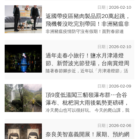
傳記者會，由陳純敬副市長宣布活動正式開
2026-02-10
跑，現場邀請吳秉承...
返國帶疫區豬肉製品罰20萬起跳，
飛機餐沒吃完別帶回！非洲豬瘟非
疫區申請在即，邊境三面向加強檢
非洲豬瘟疫情防守沒有假期！面對春節連
疫
假、228連假將接連到來，我國邊境檢疫工作
挑戰也迎來新一波高峰。 行政院長卓榮泰周
2026-02-10
二（2/10）透...
過年走春小旅行！鹽水月津港燈
節、新營波光節登場，台南賞燈周
邊景點、人氣美食一次看
隨著春節腳步近，近年以「月津港燈節」活
動吸引大批遊客朝聖的台南，今年再以「儲
存未來鹽水的想像－雲端光景 Cloudscape」
2026-02-09
為主題，選定即...
頂9度低溫闖三貂嶺瀑布群…合谷
瀑布、枇杷洞大雨後氣勢更磅礡，
謝金河：冷天爬山也可以很好玩
冷天爬山也可以很好玩。 今天的爬山課，我
們的嚮導請假，我在群組裡號召誰要去爬
山？結果包括我在內只有4個人。一大早氣溫
2026-02-06
驟降，大家討論要去...
奈良美智嘉義開展！展期、預約網