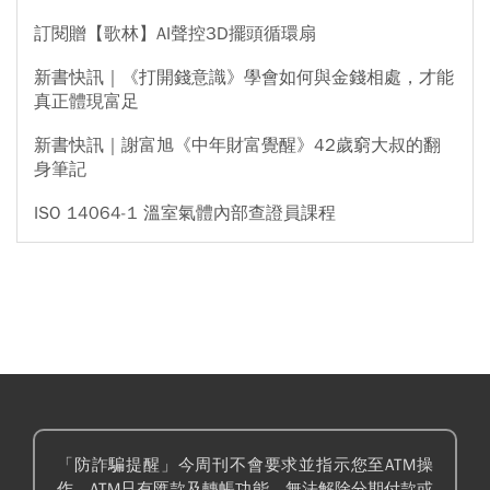
訂閱贈【歌林】AI聲控3D擺頭循環扇
新書快訊｜《打開錢意識》學會如何與金錢相處，才能
真正體現富足
新書快訊｜謝富旭《中年財富覺醒》42歲窮大叔的翻
身筆記
ISO 14064-1 溫室氣體內部查證員課程
「防詐騙提醒」今周刊不會要求並指示您至ATM操
作。ATM只有匯款及轉帳功能，無法解除分期付款或