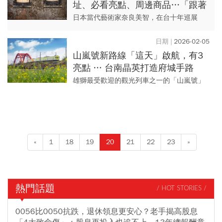
址、必看亮點、周邊商品…「跟著
朦朧潮濕的一天去旅行」線上預約
日本當代藝術家奈良美智，在台十年巡展
攻略
「跟著朦朧潮濕的一天去旅行」，繼金瓜石
之後，第五站來到嘉義新港：「跟著朦朧潮
2026-02-05
濕的一天回嘉」，展期為202...
山嵐號新路線「這天」啟航，有3
亮點 … 台南晶英打造府城手路
菜，推5大主題行程
雄獅最受歡迎的觀光列車之一的「山嵐號」
增加了新路線！ 今年4月3日起首度串聯台南
至彰化。為呼應台南「美食之都」形象，與
台南晶英酒店合作...
«
1
18
19
20
21
22
23
»
熱門話題
/ HOT STORIES /
0056比0050抗跌，退休領息更安心？老手揭高股息