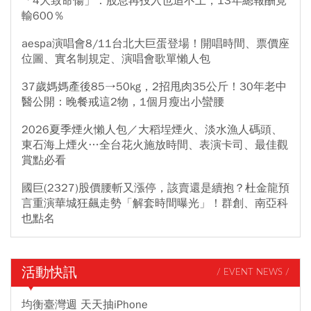
「4大致命傷」：股息再投入也追不上，13年總報酬竟
輸600％
aespa演唱會8/11台北大巨蛋登場！開唱時間、票價座
位圖、實名制規定、演唱會歌單懶人包
37歲媽媽產後85→50kg，2招甩肉35公斤！30年老中
醫公開：晚餐戒這2物，1個月瘦出小蠻腰
2026夏季煙火懶人包／大稻埕煙火、淡水漁人碼頭、
東石海上煙火…全台花火施放時間、表演卡司、最佳觀
賞點必看
國巨(2327)股價腰斬又漲停，該賣還是續抱？杜金龍預
言重演華城狂飆走勢「解套時間曝光」！群創、南亞科
也點名
活動快訊
/ EVENT NEWS /
均衡臺灣週 天天抽iPhone