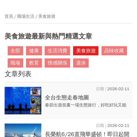
首頁
職場生活
美食旅遊
美食旅遊最新與熱門精選文章
全部
健康
生活消費
美食旅遊
品味收藏
職場
教育
情感關係
退休
文章列表
2026-02-11
全台生態走春地圖
春節出遊規畫一場生態旅行，好吃好玩又能
長知識。 認識水豚、梅花鹿，觀察動物生長
習性，浩瀚大洋裡則藏著鯊魚、水母等海洋
2026-02-11
生物，挑一株造型多...
長榮航6/26直飛華盛頓！即日起開