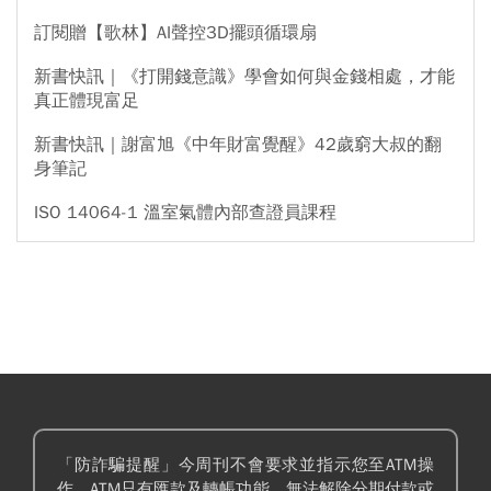
訂閱贈【歌林】AI聲控3D擺頭循環扇
新書快訊｜《打開錢意識》學會如何與金錢相處，才能
真正體現富足
新書快訊｜謝富旭《中年財富覺醒》42歲窮大叔的翻
身筆記
ISO 14064-1 溫室氣體內部查證員課程
「防詐騙提醒」今周刊不會要求並指示您至ATM操
作。ATM只有匯款及轉帳功能，無法解除分期付款或