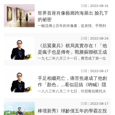
共計有11件建築作品入圍，其...
2022-08-31
世界首座肖像藝廊跨海展出 臉孔下
的祕密
一幅流傳上百年的肖像畫，從表情、手勢到
筆觸，代表畫中人的個性、畫家風格，也藏
著一個國家的文化、一段時代的故事。 帶著
2022-08-24
好奇心，往奇美博物...
《后翼棄兵》棋局真實存在！「他
是瘋子也是傳奇」戰勝蘇聯棋王成
美國英雄，卻被偏執毀一生
一九七二年八月三十一日，費雪成了第一位
奪得世界西洋棋大賽冠軍的美國人。 他無疑
是天才，在棋盤上創造了一切，但他的偏
2022-08-17
執，毀滅了棋盤以外的...
手足相繼死亡，痛苦焦慮成了他創
作「顏色」...看似惡搞《吶喊》隱
藏著天才的愛與缺
一八八三年八月二十七日，印尼喀拉喀托火
山爆發，效應遠達歐洲，畫家孟克目睹這幕
奇觀，於十年後畫出《吶喊》。 至此，《吶
2022-08-17
喊》成為焦慮、崩潰...
棒壇新秀》球齡僅五年的學霸左投