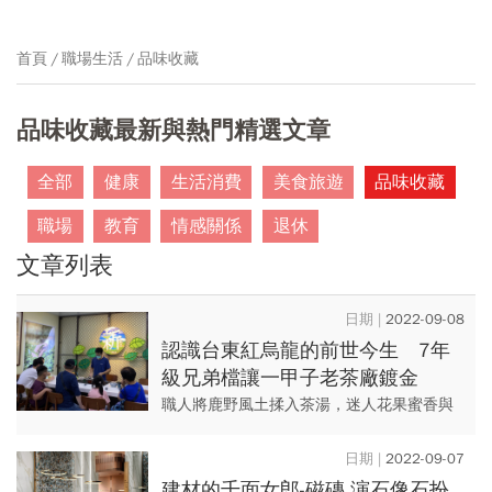
首頁
職場生活
品味收藏
品味收藏最新與熱門精選文章
全部
健康
生活消費
美食旅遊
品味收藏
職場
教育
情感關係
退休
文章列表
2022-09-08
認識台東紅烏龍的前世今生 7年
級兄弟檔讓一甲子老茶廠鍍金
職人將鹿野風土揉入茶湯，迷人花果蜜香與
烏龍尾韻完美和鳴，交織出台東紅烏龍的醇
厚滋味，帶動每年上億元經濟規模產值。如
2022-09-07
今，紅烏龍已然成為台東農特...
建材的千面女郎-磁磚,演石像石扮