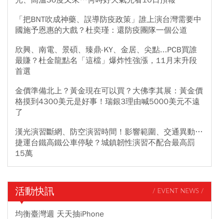
「把BNT吹成神藥、誤導防疫政策」誰上演台灣需要中
國施予恩惠的大戲？杜奕瑾：還防疫團隊一個公道
欣興、南電、景碩、臻鼎-KY、金居、尖點...PCB買誰
最賺？杜金龍點名「這檔」爆炸性強漲，11月末升段
首選
金價準備北上？黃金現在可以買？大佛李其展：黃金價
格摸到4300美元是好事！瑞銀3理由喊5000美元不遠
了
漢光演習斷網、防空演習時間！影響範圍、交通異動…
捷運台鐵高鐵公車停駛？城鎮韌性演習不配合最高罰
15萬
活動快訊
/ EVENT NEWS /
均衡臺灣週 天天抽iPhone