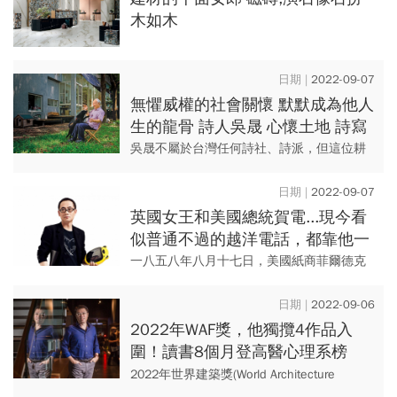
木如木
2022-09-07
無懼威權的社會關懷 默默成為他人
生的龍骨 詩人吳晟 心懷土地 詩寫
台灣
吳晟不屬於台灣任何詩社、詩派，但這位耕
作者屬於台灣。 他實實在在在家鄉種田，也
實實在在用筆，為這片土地耕收最深情的言
2022-09-07
語。
英國女王和美國總統賀電...現今看
似普通不過的越洋電話，都靠他一
場極為冒險的「夢想」
一八五八年八月十七日，美國紙商菲爾德克
服技術難關，鋪設越洋電纜，讓英國女王與
美國總統互致賀電。 但電纜雖接通，訊號卻
2022-09-06
斷了。歷經六年沉寂...
2022年WAF獎，他獨攬4作品入
圍！讀書8個月登高醫心理系榜
首、自學建築的「台版安藤忠雄」
2022年世界建築獎(World Architecture
傳奇
Festival，簡稱WAF)日前公布入圍名單，台灣