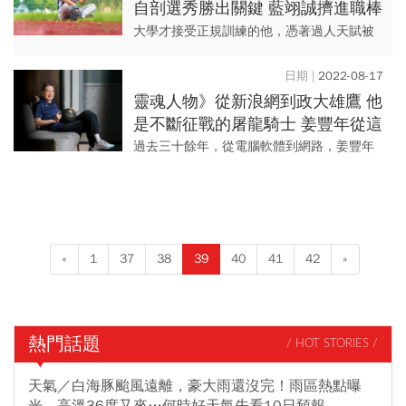
自剖選秀勝出關鍵 藍翊誠擠進職棒
窄門 「有台大文憑當後盾 我才敢
大學才接受正規訓練的他，憑著過人天賦被
追夢」
味全龍隊相中，史上首位台大畢業的職棒選
手藍翊誠認為，是台大教會他如何面對問題
2022-08-17
並思考對策，讓他能以嚴謹成...
靈魂人物》從新浪網到政大雄鷹 他
是不斷征戰的屠龍騎士 姜豐年從這
支球隊 找到面對人生課題的力量
過去三十餘年，從電腦軟體到網路，姜豐年
始終走在尖端，但在理當越過人生巔峰的六
十歲後，他再度用另一個更不可思議的傳
奇，證明自己。
«
1
37
38
39
40
41
42
»
熱門話題
/ HOT STORIES /
天氣／白海豚颱風遠離，豪大雨還沒完！雨區熱點曝
光、高溫36度又來…何時好天氣先看10日預報