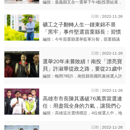
變得不一樣
編按：嘉義縣五合一選舉下午4點投票結束，
選委會統計，縣長及公投投票率都是65%，
比4年前縣長選舉投票率70.75％，今年縣長
2022-11-26
選舉投票率不算高...
礦工之子翻轉人生…鍾東錦不畏
「黑牢」事件堅選苗栗縣長：習慣
逆風前行「挫折打不倒我」
編按：今年苗栗縣選舉藍軍分裂，苗栗縣議
長鍾東錦脫黨參選，他最終以124,603票
（42.66%），遙遙領先其他兩位對手，並終
2022-11-26
結國民黨在苗栗7...
選舉20年未嘗敗績！南投「漂亮寶
貝」許淑華從政之路，要從21歲中
國小姐選美說起
編按：晚間7時許，南投縣長國民黨候選人許
淑華的得票已超過12萬標，遠遠領先對方蔡
培慧，因此她在競選總部自行宣布當選，台
2022-11-26
下支持者也熱情鼓動，直...
高雄市市長陳其邁破76萬票當選連
任：用盡我全身的力氣，讓我們心
愛的高雄起飛
編按：高雄這次選情穩定，4位候選人中，地
方多認為陳其邁連任機會極高。陳其邁競選
總部下午就逐漸有支持者到場，隨著4點投票
2022-11-26