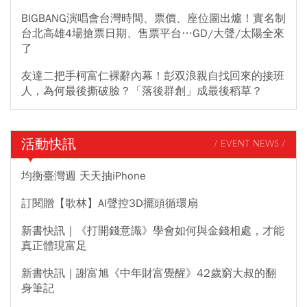
BIGBANG演唱會台灣時間、票價、座位圖出爐！實名制
台北高雄4場搶票日期、售票平台…GD/大聲/太陽全來
了
友達二把手柯富仁裸辭內幕！彭双浪親自找回來的接班
人，為何最後撕破臉？「落後群創」成最後稻草？
活動快訊
/ EVENT NEWS /
均衡臺灣週 天天抽iPhone
訂閱贈【歌林】AI聲控3D擺頭循環扇
新書快訊｜《打開錢意識》學會如何與金錢相處，才能
真正體現富足
新書快訊｜謝富旭《中年財富覺醒》42歲窮大叔的翻
身筆記