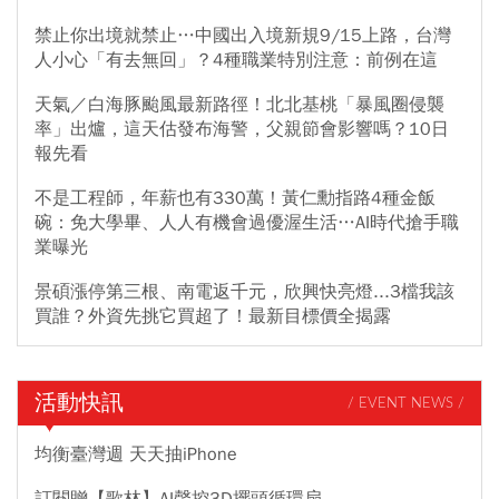
禁止你出境就禁止…中國出入境新規9/15上路，台灣
人小心「有去無回」？4種職業特別注意：前例在這
天氣／白海豚颱風最新路徑！北北基桃「暴風圈侵襲
率」出爐，這天估發布海警，父親節會影響嗎？10日
報先看
不是工程師，年薪也有330萬！黃仁勳指路4種金飯
碗：免大學畢、人人有機會過優渥生活…AI時代搶手職
業曝光
景碩漲停第三根、南電返千元，欣興快亮燈...3檔我該
買誰？外資先挑它買超了！最新目標價全揭露
活動快訊
/ EVENT NEWS /
均衡臺灣週 天天抽iPhone