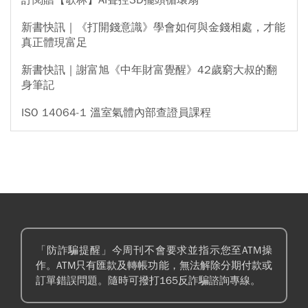
訂閱贈【歌林】AI聲控3D擺頭循環扇
新書快訊｜《打開錢意識》學會如何與金錢相處，才能
真正體現富足
新書快訊｜謝富旭《中年財富覺醒》42歲窮大叔的翻
身筆記
ISO 14064-1 溫室氣體內部查證員課程
「防詐騙提醒」今周刊不會要求並指示您至ATM操
作。ATM只有匯款及轉帳功能，無法解除分期付款或
訂單錯誤問題。隨時可撥打165反詐騙諮詢專線。