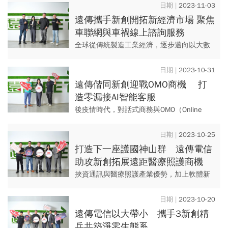
2023-11-03
遠傳攜手新創開拓新經濟市場 聚焦
車聯網與車禍線上諮詢服務
全球從傳統製造工業經濟，逐步邁向以大數
據、5G與AI等為核心的「新經濟」，透過知
識和資訊創造價值，同時提高生產力，這波
2023-10-31
浪潮不僅為企業創造藍海...
遠傳偕同新創迎戰OMO商機 打
造零漏接AI智能客服
後疫情時代，對話式商務與OMO（Online
Merge Offline ）消費模式崛起，企業透過虛
實互補智能客服，提供360度零死角與零漏...
2023-10-25
打造下一座護國神山群 遠傳電信
助攻新創拓展遠距醫療照護商機
挾資通訊與醫療照護產業優勢，加上軟體新
創活水助攻，智慧醫療與遠距照護是台灣未
來產業發展的重中之重，其潛力被譽為下一
2023-10-20
座護國神山群。根據市場調研...
遠傳電信以大帶小 攜手3新創精
兵共築淨零生態系