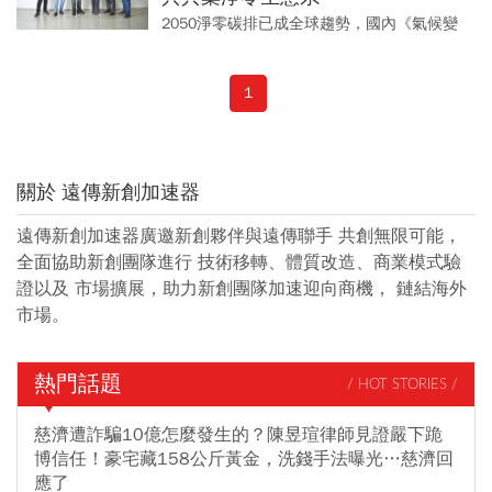
2050淨零碳排已成全球趨勢，國內《氣候變
遷因應法》2月上路，根據金管會公告「公司
治理3.0永續發展藍圖」，實收資本額逾20億
1
元之上市櫃公司...
關於 遠傳新創加速器
遠傳新創加速器廣邀新創夥伴與遠傳聯手 共創無限可能，
全面協助新創團隊進行 技術移轉、體質改造、商業模式驗
證以及 市場擴展，助力新創團隊加速迎向商機， 鏈結海外
市場。
熱門話題
/ HOT STORIES /
慈濟遭詐騙10億怎麼發生的？陳昱瑄律師見證嚴下跪
博信任！豪宅藏158公斤黃金，洗錢手法曝光…慈濟回
應了