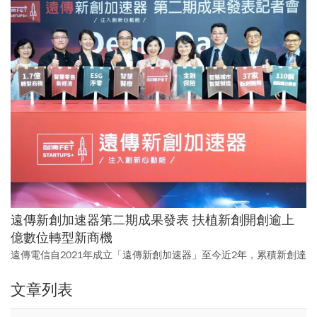
遠傳新創加速器第二期成果發表 扶植新創開創逾上
億數位轉型新商機
遠傳電信自2021年成立「遠傳新創加速器」至今近2年，累積新創達
37家，並創造逾1.7億元數位轉型商機，誘發投、增資金額更是突破
文章列表
3.2億元，成果豐碩。