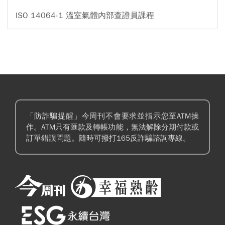
ISO 14064-1 溫室氣體內部查證員課程
「防詐騙提醒」今周刊不會要求並指示您至ATM操
作。ATM只有匯款及轉帳功能，無法解除分期付款或
訂單錯誤問題。隨時可撥打165反詐騙諮詢專線。