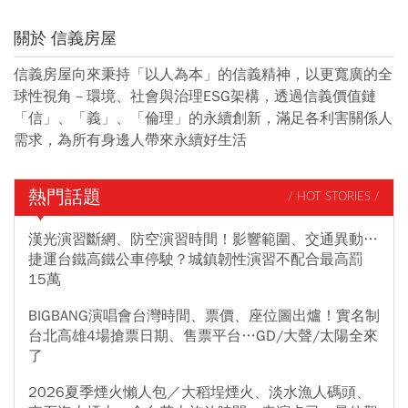
關於 信義房屋
信義房屋向來秉持「以人為本」的信義精神，以更寬廣的全
球性視角－環境、社會與治理ESG架構，透過信義價值鏈
「信」、「義」、「倫理」的永續創新，滿足各利害關係人
需求，為所有身邊人帶來永續好生活
熱門話題
/ HOT STORIES /
漢光演習斷網、防空演習時間！影響範圍、交通異動…
捷運台鐵高鐵公車停駛？城鎮韌性演習不配合最高罰
15萬
BIGBANG演唱會台灣時間、票價、座位圖出爐！實名制
台北高雄4場搶票日期、售票平台…GD/大聲/太陽全來
了
2026夏季煙火懶人包／大稻埕煙火、淡水漁人碼頭、