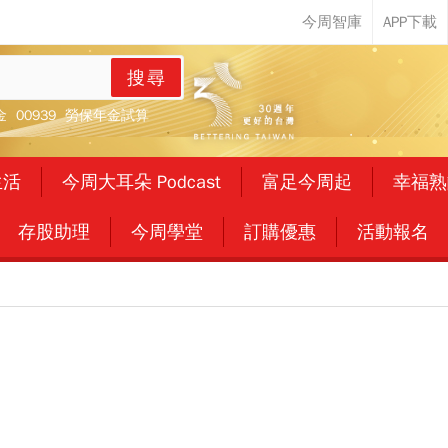
搜尋
金
00939
勞保年金試算
生活
今周大耳朵 Podcast
富足今周起
幸福熟
存股助理
今周學堂
訂購優惠
活動報名