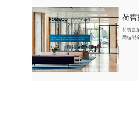
荷寶
荷寶是
同編製
大戰與..