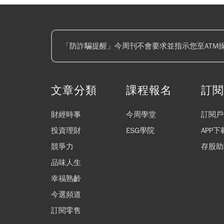
「防詐騙提醒」今周刊不會要求並指示您至ATM
文章分類
課程報名
訂
財經時事
今周學堂
訂閱戶
投資理財
ESG學院
APP下
競爭力
存股助
品味人生
幸福熟齡
今選頻道
訂閱零售