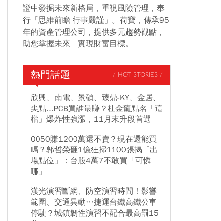
證中發掘未來新格局，重視風險管理，奉
行「思維前瞻 行事嚴謹」。荷寶，傳承95
年的資產管理公司，提供多元趨勢觀點，
助您掌握未來，實現財富目標。
熱門話題
/ HOT STORIES /
欣興、南電、景碩、臻鼎-KY、金居、
尖點...PCB買誰最賺？杜金龍點名「這
檔」爆炸性強漲，11月末升段首選
0050賺1200萬還不賣？現在還能買
嗎？郭哲榮砸1億狂掃1100張揭「出
場點位」：台股4萬7不敢買「可憐
哪」
漢光演習斷網、防空演習時間！影響
範圍、交通異動…捷運台鐵高鐵公車
停駛？城鎮韌性演習不配合最高罰15