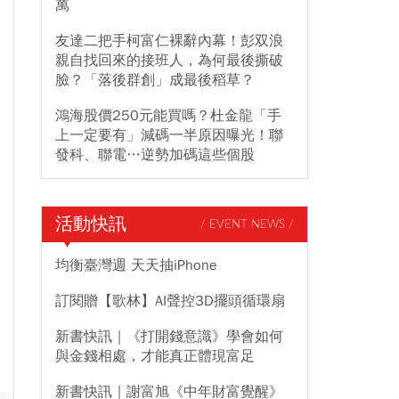
萬
友達二把手柯富仁裸辭內幕！彭双浪
親自找回來的接班人，為何最後撕破
臉？「落後群創」成最後稻草？
鴻海股價250元能買嗎？杜金龍「手
上一定要有」減碼一半原因曝光！聯
發科、聯電…逆勢加碼這些個股
活動快訊
/ EVENT NEWS /
均衡臺灣週 天天抽iPhone
訂閱贈【歌林】AI聲控3D擺頭循環扇
新書快訊｜《打開錢意識》學會如何
與金錢相處，才能真正體現富足
新書快訊｜謝富旭《中年財富覺醒》