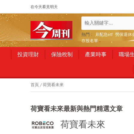
在今天看見明天
熱門：
月配息etf
勞保退休
存股名單
投資理財
保險稅制
產業時事
職場
首頁
荷寶看未來
荷寶看未來最新與熱門精選文章
荷寶看未來