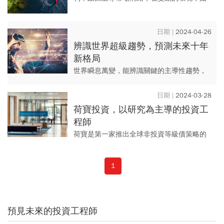
何掌握債市投資好時機?擁有50年債券投資經
驗的荷寶，運用獨創DTS信用風險管理機制
2024-04-26
及投資策略，在不確定...
辨識世界超級趨勢，預測未來十年
新格局
世界瞬息萬變，能辨識關鍵的主導性趨勢，
方成主題投資領先者。荷寶匯集25年經驗，
以前瞻思維深度研究，掌握重塑世界生態的
2024-03-28
超級趨勢，物色結構性贏家...
荷寶投資，以研究為主導的投資工
程師
荷寶是第一家推出全球非投資等級債策略的
歐洲公司， 1995年與道瓊共同編製全球第一
個永續發展指數，以投資工程師傳承95年，
1
安然渡過二次大戰與...
預見未來的投資工程師