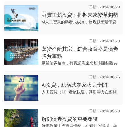
洲企業具有不可取代的價值及差異化商業模
2024-08-28
式，目前價格具吸引力，透過深...
荷寶主題投資：把握未來變革趨勢
AI人工智慧的爆發式成長，展現技術變革對
經濟的影響。社會人口結構的變化，促進了
新經濟活動發展。荷寶指出：變革趨勢改變
2024-07-29
未來，洞察趨勢則掌握商機...
萬變不離其宗，綜合收益率是債券
投資重點
展望債券後市，荷寶認為企業基本面整體表
現穩健，市場對經濟基本情況共識可能低估
了尾部風險，未來投資的考量重點是綜合收
2024-06-26
益率，而非利差。
AI投資，結構式贏家火力全開
人工智慧（AI）發展快速，其影響力在各關
鍵領域不斷擴大。AI將成為一個長期機遇，
荷寶透過深入研究，識別AI在消費、企業軟
2024-05-28
體、網路安全、工業和...
解開債券投資的重要關鍵
利率政策主導市場情緒，在變動的環境，如