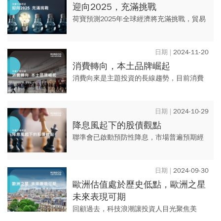
迎向2025，充滿挑戰
荷寶預測2025年全球經濟將充滿挑戰，貿易
政策是主要關鍵，表象之下恐隱藏其他變
數，此時更需要投資專家來領航。在市場變
2024-11-20
動下，荷寶憑藉95年經驗...
消費轉向，本土品牌崛起
消費向來是主題投資的長線趨勢，目前消費
市場正在轉變。地緣政治影響全球貿易增
長，加上消費者偏好轉變，市場轉向青睞本
2024-10-29
土品牌。荷寶認為，本土品牌的...
降息風起下的股債觀點
聯準會已啟動預防性降息，市場普遍預期經
濟將軟著陸，但仍需謹慎觀察市場數據、美
國大選及地緣政治風險的影響。展望未來，
2024-09-30
荷寶建議股市朝多元發展，債...
歐洲估值處於歷史低點，歐洲之星
未來表現可期
回顧過去，科技浪潮讓投資人目光聚焦美
國，歐洲股市估值相對走低。荷寶認為，歐