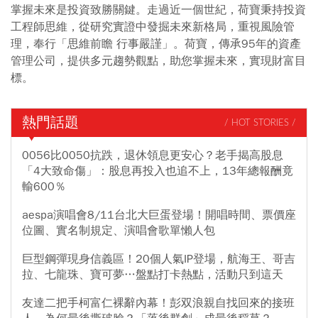
掌握未來是投資致勝關鍵。走過近一個世紀，荷寶秉持投資
工程師思維，從研究實證中發掘未來新格局，重視風險管
理，奉行「思維前瞻 行事嚴謹」。荷寶，傳承95年的資產
管理公司，提供多元趨勢觀點，助您掌握未來，實現財富目
標。
熱門話題
/ HOT STORIES /
0056比0050抗跌，退休領息更安心？老手揭高股息
「4大致命傷」：股息再投入也追不上，13年總報酬竟
輸600％
aespa演唱會8/11台北大巨蛋登場！開唱時間、票價座
位圖、實名制規定、演唱會歌單懶人包
巨型鋼彈現身信義區！20個人氣IP登場，航海王、哥吉
拉、七龍珠、寶可夢…盤點打卡熱點，活動只到這天
友達二把手柯富仁裸辭內幕！彭双浪親自找回來的接班