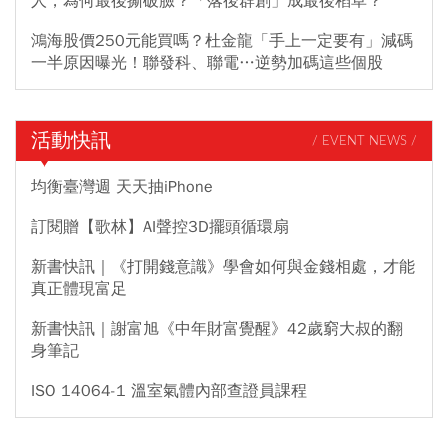
人，為何最後撕破臉？「落後群創」成最後稻草？
鴻海股價250元能買嗎？杜金龍「手上一定要有」減碼
一半原因曝光！聯發科、聯電…逆勢加碼這些個股
活動快訊
/ EVENT NEWS /
均衡臺灣週 天天抽iPhone
訂閱贈【歌林】AI聲控3D擺頭循環扇
新書快訊｜《打開錢意識》學會如何與金錢相處，才能
真正體現富足
新書快訊｜謝富旭《中年財富覺醒》42歲窮大叔的翻
身筆記
ISO 14064-1 溫室氣體內部查證員課程