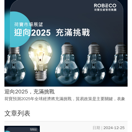
迎向2025，充滿挑戰
荷寶預測2025年全球經濟將充滿挑戰，貿易政策是主要關鍵，表象
之下恐隱藏其他變數，此時更需要投資專家來領航。在市場變動
文章列表
下，荷寶憑藉95年經驗，幫助投資人辨識真實價值進而發掘投資契
機。
2024-12-25