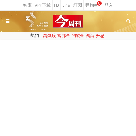
0
熱門：
鋼鐵股
富邦金
開發金
鴻海
升息