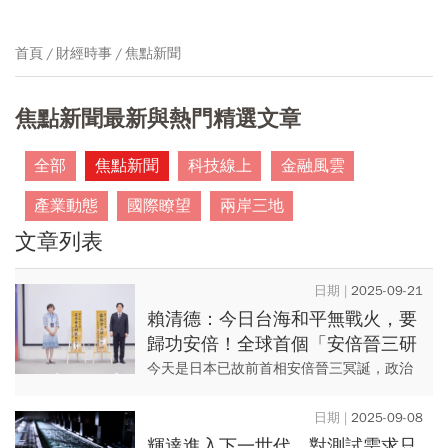
首頁
財經時事
焦點新聞
焦點新聞最新與熱門精選文章
全部
焦點新聞
科技線上
金融風雲
產業動態
國際瞭望
兩岸三地
文章列表
2025-09-21
賴清德：今日台海和平無戰火，要
歸功安倍！全球首個「安倍晉三研
究中心」落腳政大
今天是日本已故前首相安倍晉三冥誕，政治
大學「安倍晉三研究中心」也於今日
（9/21）正式成立。總統賴清德致詞時表
2025-09-08
示，安倍晉三不僅是日本傑出的政...
輝達進入下一世代，對測試需求只