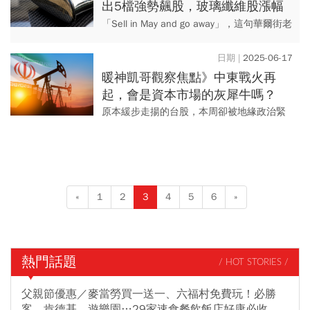
出5檔強勢飆股，玻璃纖維股漲幅
更是翻倍！
「Sell in May and go away」，這句華爾街老
話形容股市5月進入觀望期。然而，今年台股
卻在震盪中跑出一批強勢股，證明資金雖...
2025-06-17
暖神凱哥觀察焦點》中東戰火再
起，會是資本市場的灰犀牛嗎？
原本緩步走揚的台股，本周卻被地緣政治緊
張局勢打亂了節奏。中東火線再起，不只是
油價跳漲，金價也順勢走高。而我們要觀察
的，不只是這一波價格的短期...
«
1
2
3
4
5
6
»
熱門話題
/ HOT STORIES /
父親節優惠／麥當勞買一送一、六福村免費玩！必勝
客、肯德基、遊樂園…29家速食餐飲飯店好康必收