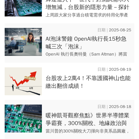
增無減，台股新的隱形力量－探針
卡
上周跟大家分享過台積電需求的特用化學產
業。今天，繼續帶大家聊聊很少人注意到的
「測試介面」，這個小族群居然已經隱藏了
2025-08-25
台股三千金在裡面！
AI泡沫警鐘 OpenAI執行長15秒急
喊三次「泡沫」
OpenAI 執行長奧特曼（Sam Altman）將當
前的AI熱潮與1990年代末的網路泡沫相提並
論，當時投資者因為網路技術的潛力而蜂擁
2025-08-19
而入...
台股攻上2萬4！不靠護國神山也能
繳出翻倍成績！
2025-08-18
暖神凱哥觀察焦點》世界半導體業
爭霸賽，300%關稅、地緣政治與
產業鏈的重構
當川普的300%關稅大刀揮向非美系晶圓廠，
一場以「美國製造」為名的半導體戰爭正式