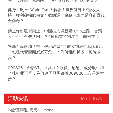
健身工廠 vs World Gym大解密！世界健身-KY營收大
勝，獲利卻輸給柏文？教練課、會籍…誰才是真正賺錢
金雞母？
禁止你出境就禁止…中國出入境新規9/15上路，台灣
人小心「有去無回」？4種職業特別注意：前例在這
兆基百億財務危機！包租教母4年前收到房東私訊看出
「包租代管龍頭岌岌可危」：為何租約越多，風險越
高？
009826「台版VT」可以買？股價、配息、成分股…和
全球VT哪不同，為何連周冠男都說009826上市是邁大
步？
活動快訊
/ EVENT NEWS /
均衡臺灣週 天天抽iPhone