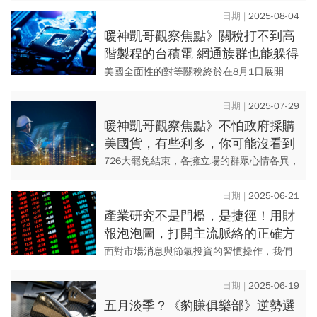
浮上檯面。台積電ADR技術面雖進入整理，
2025-08-04
但真正的風暴藏在政策...
暖神凱哥觀察焦點》關稅打不到高
階製程的台積電 網通族群也能躲得
過
美國全面性的對等關稅終於在8月1日展開
了，亟待觀察的是全球股市開始要反映未來
的高通膨。美國的納指跌了472點收在
2025-07-29
20,650，跌破了五日線也...
暖神凱哥觀察焦點》不怕政府採購
美國貨，有些利多，你可能沒看到
726大罷免結束，各擁立場的群眾心情各異，
但至少原本在場外觀望的資金會開始回流。
據報導，行政院副院長鄭麗君在七月廿八日
2025-06-21
清晨從美國返台，從這裡...
產業研究不是門檻，是捷徑！用財
報泡泡圖，打開主流脈絡的正確方
式
面對市場消息與節氣投資的習慣操作，我們
很容易被「概念股」牽著走。但若想走得長
久、操作更具信心，應當從更本質的地方下
2025-06-19
手。其實，只要搭配對的工具...
五月淡季？《豹賺俱樂部》逆勢選