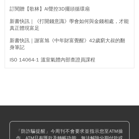
訂閱贈【歌林】AI聲控3D擺頭循環扇
新書快訊｜《打開錢意識》學會如何與金錢相處，才能
真正體現富足
新書快訊｜謝富旭《中年財富覺醒》42歲窮大叔的翻
身筆記
ISO 14064-1 溫室氣體內部查證員課程
「防詐騙提醒」今周刊不會要求並指示您至ATM操
作。ATM只有匯款及轉帳功能，無法解除分期付款或