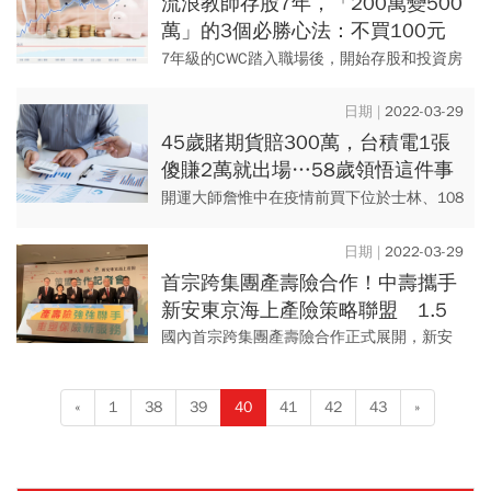
流浪教師存股7年，「200萬變500
萬」的3個必勝心法：不買100元
以上股票，原因只有一個
7年級的CWC踏入職場後，開始存股和投資房
地產。曾是高中老師的他只求每年投資有穩
定的報酬，現在靠著存股及租金收入，每年
2022-03-29
創造逾百萬元收入，並成...
45歲賭期貨賠300萬，台積電1張
傻賺2萬就出場…58歲領悟這件事
「身家躍2億」：這資產不會背叛
開運大師詹惟中在疫情前買下位於士林、108
你
坪的豪宅，以及8個車位。投資房地產向來
「危機入市」的他，這一回卻在2020年疫情
2022-03-29
爆發時就進場，沒想...
首宗跨集團產壽險合作！中壽攜手
新安東京海上產險策略聯盟 1.5
萬業務員賣壽險也賣產險
國內首宗跨集團產壽險合作正式展開，新安
東京海上產險與中國人壽今（29）日正式宣
布成立策略聯盟，共同擴大保險服務範疇。
«
1
38
39
40
41
42
43
»
由新安東京海上產險提供中...