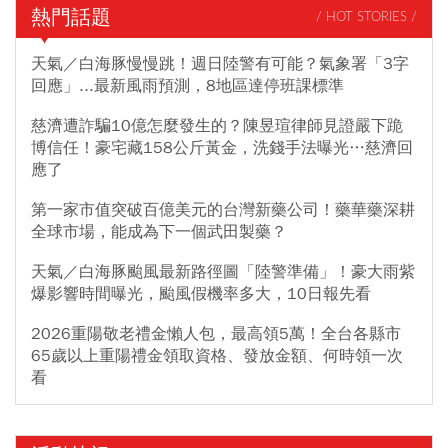
熱門話題
/ HOT STORIES /
天氣／白海豚慢慢跳！週日陸警有可能？氣象署「3字
回應」...最新風雨預測，8地區達停班課標準
慈濟遭詐騙10億怎麼發生的？陳昱瑄律師見證嚴下跪
博信任！豪宅藏158公斤黃金，洗錢手法曝光…慈濟回
應了
第一家市值突破百億美元的台灣新藥公司！藥華藥深耕
全球市場，能成為下一個武田製藥？
天氣／白海豚颱風最新路徑圖「陸警準備」！豪大雨紫
爆影響時間曝光，颱風假機率多大，10日報先看
2026重陽敬老禮金懶人包，最高領5萬！全台各縣市
65歲以上重陽禮金領取資格、發放金額、何時領一次
看