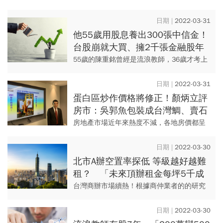
及當代藝術」紐約晚間拍賣。這次拍賣亮點
日本企業家暨收藏家前澤友作珍藏的尚．米
2022-03-31
榭．巴斯基亞（Jean...
他55歲用股息養出300張中信金！
台股崩就大買、擁2千張金融股年
領200萬股息：想在股市輸都很難
55歲的陳重銘曾經是流浪教師，36歲才考上
公立教職。他的收入和一般上班族差不多，
卻因擁有理財頭腦，以長期抱著績優股，將
2022-03-31
每年配息拿來買金融股，...
蛋白區炒作價格將修正！顏炳立評
房市：吳郭魚包裝成台灣鯛、賣石
斑魚價格「德不配位」
房地產市場近年來熱度不減，各地房價都呈
現上漲局面，不過，進入2022年，戴德梁行
董事總經理顏炳立延續年初對房市的看法，
2022-03-30
仍然認為「黑天鵝」變大...
北市A辦空置率探低 等級越好越難
租？ 「未來頂辦租金每坪5千成
常態」
台灣商辦市場續熱！根據商仲業者的的研究
報告指出，2022年第一季台北A級商辦平均
月租金為每坪2,932元，相較去年同期上升
2022-03-30
3.7個百分點，預...