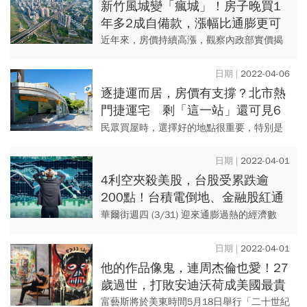
新竹風城變「瘋城」！房子晚買1
年多2成自備款，漲幅比通膨更可
怕…剩台積電加持這區還有2字頭
近年來，房價持續高漲，觀察內政部實價揭
露資料顯示，去（2021）年全國七大都會區
包括新北市、台北市、桃園市、台中市、台
2022-04-06
南市、高雄市、新竹縣市...
逐捷運而居，房價有支撐？北市熱
門捷運宅 剩「這一站」還可見6
字頭
民眾買屋時，選擇好的地點很重要，特別是
鄰近捷運站、交通便利之處，常是不少人買
房時的首選。根據台北市地政雲資料，在
2022-04-01
2021年台北市境內的距離捷...
4利空夾殺美股，台股受累跌逾
200點！台積電倒地、金融股紅通
通「這檔」半根漲停
華爾街週四 (3/31) 迎來通膨過熱的經濟數
據，加上白宮宣布史上最大石油儲備釋放計
畫、中概股退市危機再起，烏俄兩國恐爆發
2022-04-01
核戰，眾多利空消息...
他的作品像鬼，連周杰倫也愛！27
歲過世，打敗安迪沃荷成美國最貴
畫家，20億作品台北看得到
富藝斯將於美東時間5月18日舉行「二十世紀