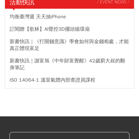
活動快訊
/ EVENT NEWS /
均衡臺灣週 天天抽iPhone
訂閱贈【歌林】AI聲控3D擺頭循環扇
新書快訊｜《打開錢意識》學會如何與金錢相處，才能
真正體現富足
新書快訊｜謝富旭《中年財富覺醒》42歲窮大叔的翻
身筆記
ISO 14064-1 溫室氣體內部查證員課程