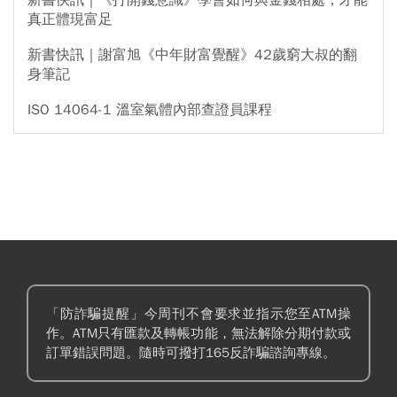
真正體現富足
新書快訊｜謝富旭《中年財富覺醒》42歲窮大叔的翻
身筆記
ISO 14064-1 溫室氣體內部查證員課程
「防詐騙提醒」今周刊不會要求並指示您至ATM操
作。ATM只有匯款及轉帳功能，無法解除分期付款或
訂單錯誤問題。隨時可撥打165反詐騙諮詢專線。