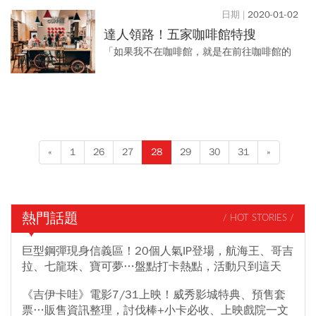
你知道大湖有溫泉嗎？ 大湖的溫泉是素有美
2020-01-02
人湯之稱的碳酸氫鈉泉，...
達人領路！五家咖啡館特搜
「如果我不在咖啡館，就是在前往咖啡館的
路上。」奧地利詩人艾騰伯格如是說。 台灣
到處都有咖啡館，如果只能挑一家，你會選
擇哪？ 五位浸淫許久...
«
1
26
27
28
29
30
31
»
熱門話題
/ HOT STORIES /
巨型鋼彈現身信義區！20個人氣IP登場，航海王、哥吉
拉、七龍珠、寶可夢…盤點打卡熱點，活動只到這天
《吉伊卡哇》電影7/31上映！威秀影城特典、預售套
票…販售資訊整理，討伐棒+小卡必收、上映戲院一文