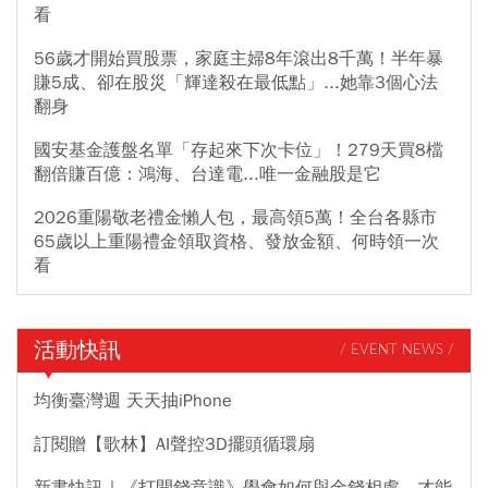
看
56歲才開始買股票，家庭主婦8年滾出8千萬！半年暴
賺5成、卻在股災「輝達殺在最低點」...她靠3個心法
翻身
國安基金護盤名單「存起來下次卡位」！279天買8檔
翻倍賺百億：鴻海、台達電...唯一金融股是它
2026重陽敬老禮金懶人包，最高領5萬！全台各縣市
65歲以上重陽禮金領取資格、發放金額、何時領一次
看
活動快訊
/ EVENT NEWS /
均衡臺灣週 天天抽iPhone
訂閱贈【歌林】AI聲控3D擺頭循環扇
新書快訊｜《打開錢意識》學會如何與金錢相處，才能