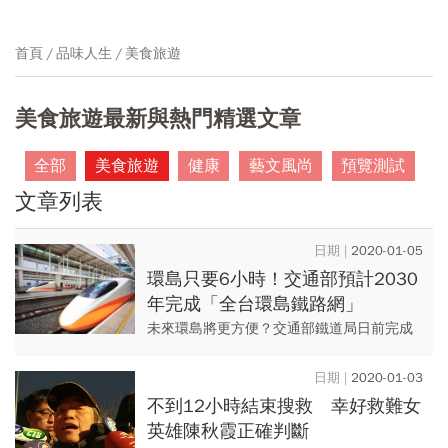
首頁
品味人生
美食旅遊
美食旅遊最新與熱門精選文章
全部
美食旅遊
健康
藝文風尚
預覽測試
文章列表
2020-01-05
環島只要6小時！交通部預計2030
年完成「全台環島鐵路網」
未來環島將更方便？交通部鐵道局日前完成
「全國高快速鐵路網」規劃報告，以「西部
高鐵、東部快鐵」為目標，預計2030年完成
2020-01-03
6小時全台環島鐵路網，...
不到12小時結束搜救 幸好救難女
英雄陳秋霞正確判斷