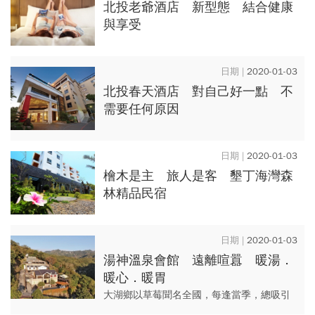
北投老爺酒店 新型態 結合健康
與享受
2020-01-03
北投春天酒店 對自己好一點 不
需要任何原因
2020-01-03
檜木是主 旅人是客 墾丁海灣森
林精品民宿
2020-01-03
湯神溫泉會館 遠離喧囂 暖湯．
暖心．暖胃
大湖鄉以草莓聞名全國，每逢當季，總吸引
不少遊客專程前往，現採現吃的鮮甜。但是