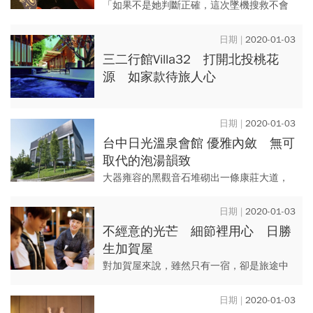
「如果不是她判斷正確，這次墜機搜救不會
如此順利」，素有「台灣高山活地圖」之稱
的登山達人陳秋霞，引導搜救人員改從「烘
2020-01-03
爐地山」進去救人，2個半小...
三二行館Villa32 打開北投桃花
源 如家款待旅人心
2020-01-03
台中日光溫泉會館 優雅內斂 無可
取代的泡湯韻致
大器雍容的黑觀音石堆砌出一條康莊大道，
一步步指引著人們來到坐落大坑山區的台中
日光溫泉會館。
2020-01-03
不經意的光芒 細節裡用心 日勝
生加賀屋
對加賀屋來說，雖然只有一宿，卻是旅途中
的相逢、心與心的接觸。
2020-01-03