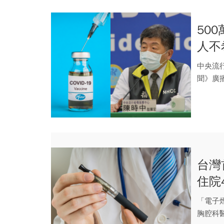
50
人不
中央流行
聞》廣
萬...
台灣
住院
「電子
胸腔科