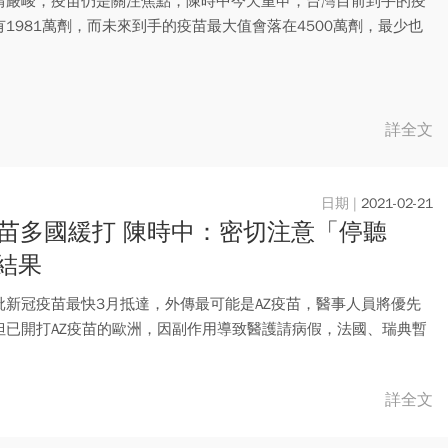
情嚴峻，疫苗仍是關注焦點，陳時中今天重申，台灣目前到手的疫
有1981萬劑，而未來到手的疫苗最大值會落在4500萬劑，最少也
詳全文
2021-02-21
疫苗多國緩打 陳時中：密切注意「停聽
結果
批新冠疫苗最快3月抵達，外傳最可能是AZ疫苗，醫事人員將優先
但已開打AZ疫苗的歐洲，因副作用導致醫護請病假，法國、瑞典暫
..
詳全文