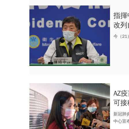
指揮
改列
今（2
AZ
可接
新冠肺
中心宣布
權許...