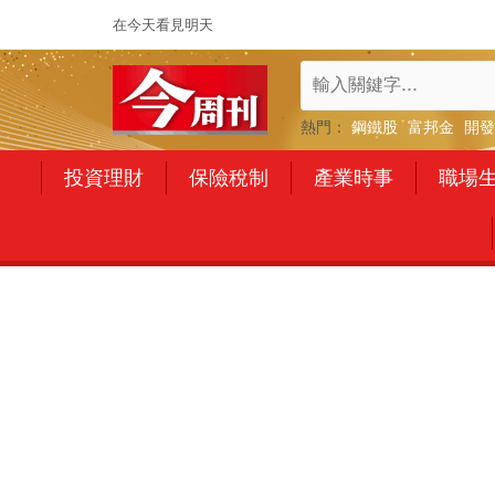
在今天看見明天
熱門：
鋼鐵股
富邦金
開發
投資理財
保險稅制
產業時事
職場