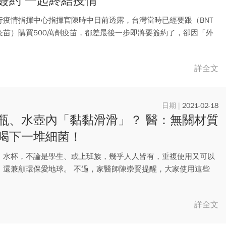
簽約 一起終結疫情
行疫情指揮中心指揮官陳時中日前透露，台灣當時已經要跟（BNT
疫苗）購買500萬劑疫苗，都差最後一步即將要簽約了，卻因「外
..
詳全文
2021-02-18
瓶、水壺內「黏黏滑滑」？ 醫：無關材質
喝下一堆細菌！
、水杯，不論是學生、或上班族，幾乎人人皆有，重複使用又可以
，還兼顧環保愛地球。 不過，家醫師陳崇賢提醒，大家使用這些
.
詳全文