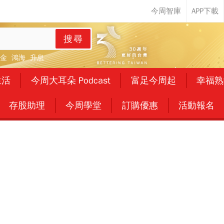
搜尋
金
鴻海
升息
生活
今周大耳朵 Podcast
富足今周起
幸福熟
存股助理
今周學堂
訂購優惠
活動報名