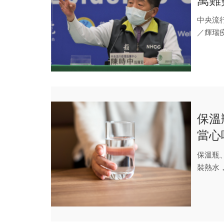
萬難
中央流
／輝瑞
力介入」.
保溫
當心
保溫瓶
裝熱水
「裝水..