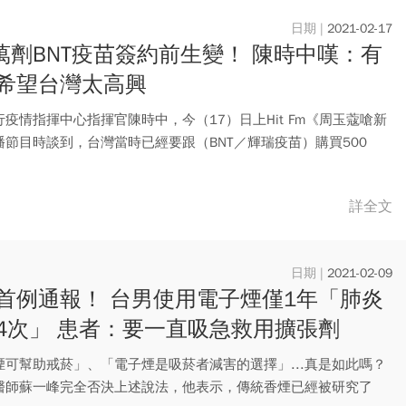
2021-02-17
0萬劑BNT疫苗簽約前生變！ 陳時中嘆：有
希望台灣太高興
疫情指揮中心指揮官陳時中，今（17）日上Hit Fm《周玉蔻嗆新
播節目時談到，台灣當時已經要跟（BNT／輝瑞疫苗）購買500
詳全文
2021-02-09
首例通報！ 台男使用電子煙僅1年「肺炎
4次」 患者：要一直吸急救用擴張劑
煙可幫助戒菸」、「電子煙是吸菸者減害的選擇」...真是如此嗎？
醫師蘇一峰完全否決上述說法，他表示，傳統香煙已經被研究了