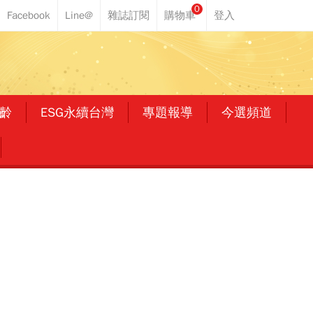
0
齡
ESG永續台灣
專題報導
今選頻道