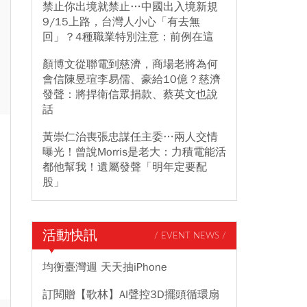
禁止你出境就禁止…中國出入境新規
9/15上路，台灣人小心「有去無
回」？4種職業特別注意：前例在這
顏博文從聯電到慈濟，商場老將為何
會信陳昱瑄李易儒、豪給10億？慈濟
發聲：將捍衛信眾捐款、蔡英文也說
話
黃崇仁治喪張忠謀任主委…兩人交情
曝光！曾說Morris是老大：力積電能活
都他幫我！遺屬發聲「明年定要配
股」
活動快訊
/ EVENT NEWS /
均衡臺灣週 天天抽iPhone
訂閱贈【歌林】AI聲控3D擺頭循環扇