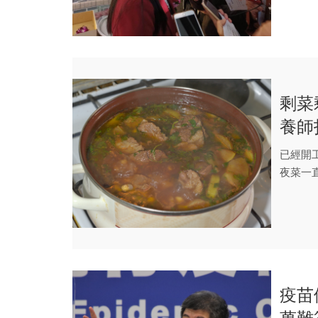
剩菜
養師
已經開
夜菜一
滾就...
疫苗