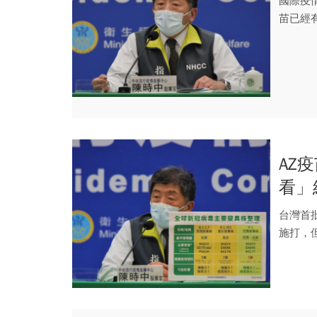
國際疫
苗已經
會有3...
AZ
看」
台灣首
施打，
緩施打，.