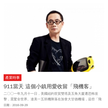
產業時事
911當天 這個小鎮用愛收留「飛機客」
二○○一年九月十一日，美國紐約世貿雙塔及五角大廈遭恐怖攻
擊，震驚全世界。達美一五班機降落在加拿大甘德機場，這些「飛
機客」暫居小鎮，意外留下暖心的故事。
日期：2016-09-29