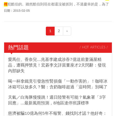
機
犯酷伯的。雖然酷伯到現在都還沒被抓到，不過慶幸的是，為了
防堵安檢的漏洞，往後旅客的隨身行李都要通過Ｘ光檢查。
日期：2015-02-05
1
2
»
熱門話題
/ HOT ARTICLES /
愛馬仕、香奈兒...兆基李建成涉吞7億送前妻滿屋精
品，遭羈押禁見！宏碁李文詳當董座才2天閃辭：發現
內部缺失
喝一杯拿鐵竟引發急性腎損傷「一動作害的」！咖啡冰
冰箱可以放多久？醫：含奶咖啡超過「這時間」別喝了
天氣／白海豚慢慢跳！週日陸警有可能？氣象署「3字
回應」...最新風雨預測，8地區達停班課標準
慈濟被騙10億為何5年不報警、錢找到才認？他好奇：