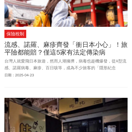
保險稅制
流感、諾羅、麻疹齊發「衝日本小心」！旅
平險都能賠？僅這5家有法定傳染病
台灣人就愛飛日本旅遊，然而人潮擁擠，病毒也趁機爆發，從A型流
感、諾羅病毒、麻疹、百日咳等，成為不少旅客的「隱形紀念
品」。有網友分享同事到日出差感染A型流感，回台後才短短2天就
日期：2025-04-23
讓原本30人的辦公室剩不到10人上班，「辦公室幾乎被團滅」。出
國旅遊如何玩得開心，又能夠保護自己？台大醫院前感染科醫師、
日本旅遊達人林氏璧表示，旅行平安險(旅平險)中有項「海外突發疾
病」，記得需要選擇納入法定傳染病的，才能夠順利得到理賠。目
前包括安達產物、臺灣產物、旺旺友聯、南山人壽、華南產物保險
線上投保，在海外突發疾病中，仍有含法定傳染病理賠。