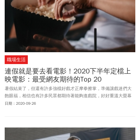
職場生活
連假就是要去看電影！2020下半年定檔上
映電影：最受網友期待的Top 20
暑假結束了，但還有許多強檔好戲才正摩拳擦掌，準備讓戲迷們大
飽眼福，相信也有許多民眾都期待著能夠進戲院，好好重溫大螢幕
帶來的感動與震撼！今天小編就要來介紹今年度即將上映的電影，
日期：2020-09-26
雖然今年只剩短短4個月，但不管是國片、好萊塢、韓國電影還是日
本動畫，都累積了不少口碑與期待度，感覺看都看不完啊（捏著錢
包哭泣）！