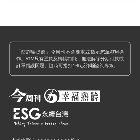
「防詐騙提醒」今周刊不會要求並指示您至ATM操
作。ATM只有匯款及轉帳功能，無法解除分期付款或
訂單錯誤問題。隨時可撥打165反詐騙諮詢專線。