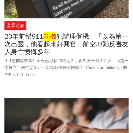
產業時事
20年前幫911
劫機
犯辦理登機 「以為第一
次出國，他看起來好興奮」航空地勤反害友
人身亡懊悔多年
911恐怖攻擊事件至今已經有20年之久，但對於一些人而言，這是一
場揮之不去的惡夢。一名當時擔任美國航空（American Airlines）的
地勤人員艾力克斯（Vaughn Allex），就因為放行了
劫機
犯，結果導
日期：2021-09-11
致自己的朋友成為意外的罹難者，這也讓他多年來都受困在懊悔之
中。