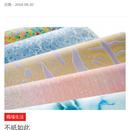
長許宗力宣判結果為死刑「有條件合憲」，但嚴格限縮適用的犯罪
日期：2024-09-20
類型及要件。此判決未判定「死刑違憲」，意指未「實質廢死」。
總統府發言人郭雅慧周五回應，總統賴清德尊重憲法法庭對死刑制
度合憲性的判決結果，也期待相關部門依判決意旨修正配套法規，
以符合程序正義、人權價值，讓法制度更加完善。對此結果，台灣
冤獄平反協會理事長羅秉成表示「尊重憲法法庭判決結果，但感覺
有點遺憾」。他解釋，遺憾之處，在於並未就死刑制度宣告違憲，
採取與過去大法官會議解釋相同的立場，但他也直言這次的判決，
「應該是離廢除死刑相對來說最近的一步」。羅秉成解釋，此判決
將死刑範圍限縮至「情節最嚴重的罪」，若依照大法官意指，這包
括「直接故意殺人」 ，此次判決也提高死刑案件當事人訴訟程序的
保障，因大法官認為死刑特別嚴重，因此特別高度要求死刑的程序
更為嚴密，在這要求底下，現行規定不符要求部分屬於違憲。
職場生活
不紙如此