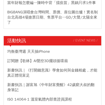
當年財報怎麼編…陳時中背「擋疫苗」黑鍋只求1件事
BIGBANG演唱會台灣時間、票價、座位圖出爐！實名制
台北高雄4場搶票日期、售票平台…GD/大聲/太陽全來
了
活動快訊
/ EVENT NEWS /
均衡臺灣週 天天抽iPhone
訂閱贈【歌林】AI聲控3D擺頭循環扇
新書快訊｜《打開錢意識》學會如何與金錢相處，才能
真正體現富足
新書快訊｜謝富旭《中年財富覺醒》42歲窮大叔的翻
身筆記
ISO 14064-1 溫室氣體內部查證員課程