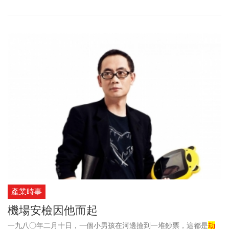
產業時事
機場安檢因他而起
一九八○年二月十日，一個小男孩在河邊撿到一堆鈔票，這都是
劫