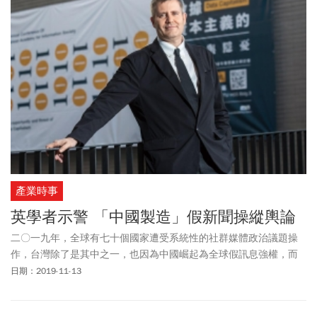
產業時事
英學者示警 「中國製造」假新聞操縱輿論
二〇一九年，全球有七十個國家遭受系統性的社群媒體政治議題操
作，台灣除了是其中之一，也因為中國崛起為全球假訊息強權，而
更受國際重視。
日期：2019-11-13