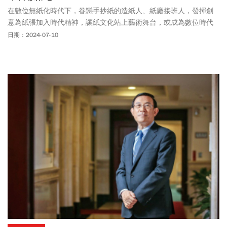
在數位無紙化時代下，眷戀手抄紙的造紙人、紙廠接班人，發揮創
意為紙張加入時代精神，讓紙文化站上藝術舞台，或成為數位時代
書畫浪潮的推手，這群人展現巧思，讓你我習以為常的紙張，在生
日期：2024-07-10
活中有了更多元的運用。