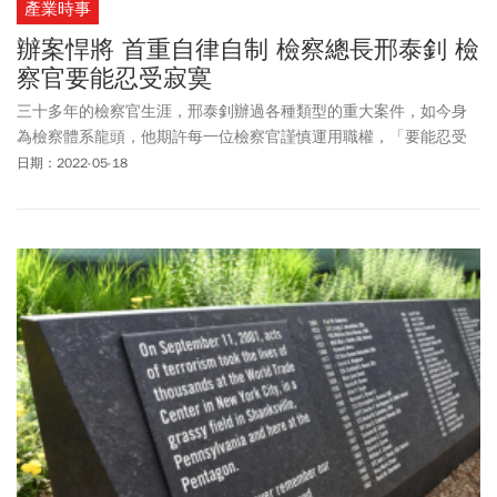
產業時事
辦案悍將 首重自律自制 檢察總長邢泰釗 檢
察官要能忍受寂寞
三十多年的檢察官生涯，邢泰釗辦過各種類型的重大案件，如今身
為檢察體系龍頭，他期許每一位檢察官謹慎運用職權，「要能忍受
寂寞，把自己單純化，才能贏得信賴。」
日期：2022-05-18