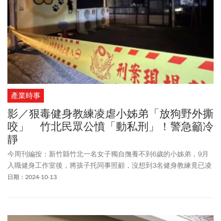
產業時事
影／狠毒健身教練凌虐小姊弟「放狗野外撕
咬」 竹北民眾公憤「動私刑」！警急籲冷
靜
今周刊編按：新竹縣竹北一名女子獨自撫養不到6歲的小姊弟，9月
入職健身工作室後，將孩子托同事照顧，沒想到3名健身教練竟已凌
虐小姊弟為樂，不僅半夜將人捆綁帶到野外吊樹上還放狗撕咬，造
日期：2024-10-13
成小姊弟因過度驚嚇精神崩潰。當中涉虐童的葉姓健身教練，在全
台開設4家健身工作室、竹北經營多家手搖飲料店，惡劣行徑引起公
憤，新竹部分民眾發起抵制運動，甚至傳出有民眾發動「私刑正