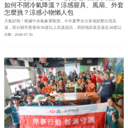
如何不開冷氣降溫？涼感寢具、風扇、外套
怎麼挑？涼感小物懶人包
天氣好熱！根據中央氣象署觀測，今年夏季全台多地頻繁出現高
溫，部分縣市更發布36度以上高溫資訊，局部地區甚至逼近38度以
上的極端高溫，連續幾天酷熱天氣令大多數人難以承受，對抗酷暑
日期：2026-07-31
儼然已成為全民運動。與其想著「心靜自然涼」，不如運用精準降
溫方法。如何在不開冷氣情況下，在日常
感受
到清涼舒適感？無論
是透過涼感濕紙巾、隨身風扇、陽傘、涼感防曬外套、涼感床被、
涼感枕頭、涼感衛生棉等生活用品，或者透過其他精準降溫方法來
提升生活品質！一起探索這些夏日生活必備涼感小物，在不同情境
下你該如何使用？並借鏡日本如何聰明對抗酷暑，衍生出各種冷泡
杯麵、人體冰箱等產品？一起涼爽度過炎熱的夏天！