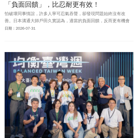
「負面回饋」，比忍耐更有效！
怕破壞同事情誼，許多人寧可忍氣吞聲，卻發現問題始終沒有改
善。日本溝通大師戶田久實認為，適當的負面回饋，反而更有機會
帶來正向改變。
日期：2026-07-31