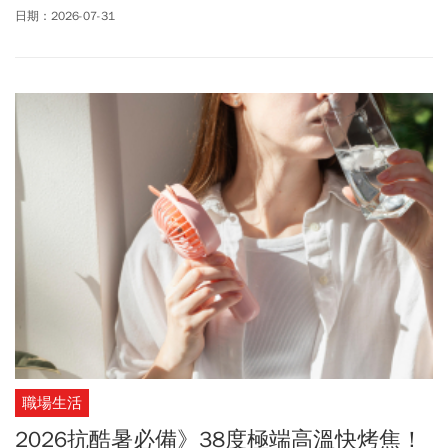
威」紀錄。有機會挑戰平均風速每秒63公尺，是否成為今年「風
日期：2026-07-31
王」仍有待觀察。關於白海豚颱風最新路徑發展，會不會侵襲台
灣？氣象專家林得恩分析，強颱白海豚「游法改變了」！目前離台
灣很遠，路徑不確定性很高，未來要看高壓西伸多一些，路徑會偏
南，距離台灣更近，發布海上颱風警報的機率提升。預估下週四
（8/6）至週日（8/9）會是「關鍵時刻」。看法仍相當分歧將持續
觀察。中央大學大氣科學系兼任副教授吳德榮表示，未來5天向西北
西進行，朝日本東南方海面接近。太平洋高壓的勢力變化仍是關鍵
影響因素。各國主流數值模式均有調整修正，後續持續觀察模式的
調整。至於溫度方面，中央氣象署表示，週末漸漸進入標準「盛夏
酷暑」。未來一週各地高溫約32至35度，局部內陸地區可能達36度
以上。氣象署提醒，午後前往山區也要注意雷陣雨，白天需注意防
曬和防中暑。
職場生活
2026抗酷暑必備》38度極端高溫快烤焦！