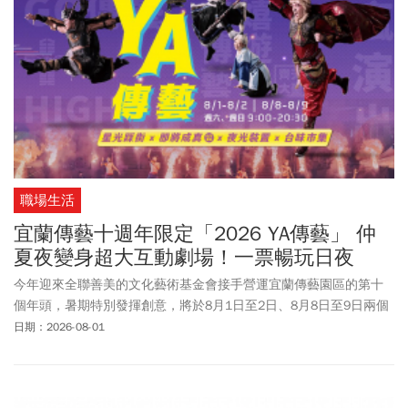
職場生活
宜蘭傳藝十週年限定「2026 YA傳藝」 仲
夏夜變身超大互動劇場！一票暢玩日夜
今年迎來全聯善美的文化藝術基金會接手營運宜蘭傳藝園區的第十
個年頭，暑期特別發揮創意，將於8月1日至2日、8月8日至9日兩個
週末，隆重推出十週年限定盛事「2026 YA傳藝」。活動期間，園區
日期：2026-08-01
特別將營運時間延長至晚間8時30分。這場結合夜間裝置、高互動街
頭表演與道地台味市集的盛夏慶典，不僅要展現宜蘭傳藝園區獨有
的夜色浪漫，更盛情邀請全台民眾在仲夏夜入園，
感受
一票暢玩日