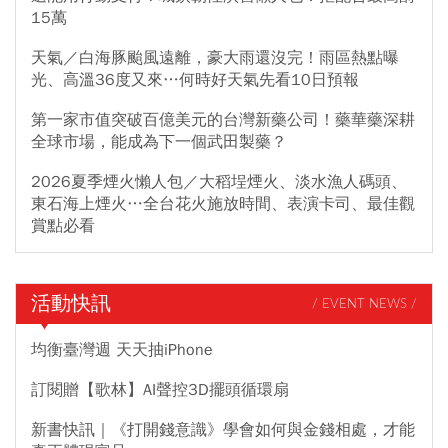
15萬
天氣／白海豚颱風遠離，豪大雨還沒完！雨區熱點曝
光、高溫36度又來…何時好天氣先看10日預報
第一家市值突破百億美元的台灣新藥公司！藥華藥深耕
全球市場，能成為下一個武田製藥？
2026夏季煙火懶人包／大稻埕煙火、淡水漁人碼頭、
東石海上煙火…全台花火施放時間、表演卡司、最佳觀
賞點必看
活動快訊
/ EVENT NEWS /
均衡臺灣週 天天抽iPhone
訂閱贈【歌林】AI聲控3D擺頭循環扇
新書快訊｜《打開錢意識》學會如何與金錢相處，才能