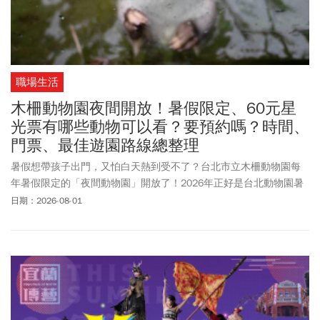
職場生活
木柵動物園夜間開放！暑假限定、60元星
光票有哪些動物可以看？要預約嗎？時間、
門票、最佳遊園路線總整理
暑假想帶孩子出門，又怕白天熱到受不了？台北市立木柵動物園每
年暑假限定的「夜間動物園」開放了！2026年正好是台北動物園暑
期夜間延長開放20周年，今年以「夜之動物園、光影之旅」為主
日期：2026-08-01
題，即日起至8月29日每週六延長營業至晚上9點，下午4點後入園還
可購買60元星光票。今年更首度加入溫帶動物區、企鵝館夜間開
放，想要看看國王企鵝、黑腳企鵝到了晚上是什麼模樣嗎？趕快安
排一趟帶著孩子一起夜遊動物園。