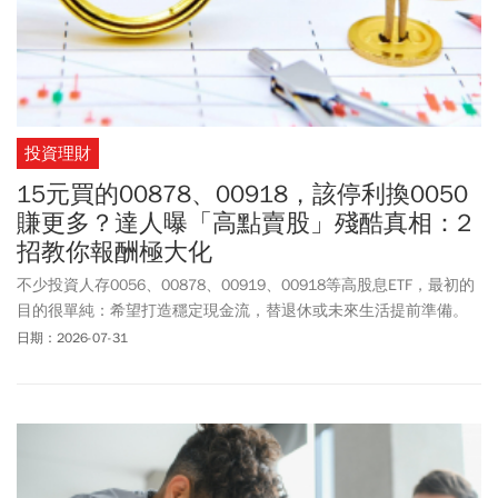
投資理財
15元買的00878、00918，該停利換0050
賺更多？達人曝「高點賣股」殘酷真相：2
招教你報酬極大化
不少投資人存0056、00878、00919、00918等高股息ETF，最初的
目的很單純：希望打造穩定現金流，替退休或未來生活提前準備。
不過，當持有時間拉長、股市走多，帳面獲利愈來愈高，另一種
日期：2026-07-31
「幸福的煩惱」也開始出現。尤其是近來台股暴漲暴跌，實在讓人
抱股抱的很不安心，到底該不該先賣一趟、把獲利落袋、甚至換成
像是0050等其他更會漲的標的？