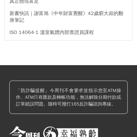
真正體現富足
新書快訊｜謝富旭《中年財富覺醒》42歲窮大叔的翻
身筆記
ISO 14064-1 溫室氣體內部查證員課程
「防詐騙提醒」今周刊不會要求並指示您至ATM操
作。ATM只有匯款及轉帳功能，無法解除分期付款或
訂單錯誤問題。隨時可撥打165反詐騙諮詢專線。