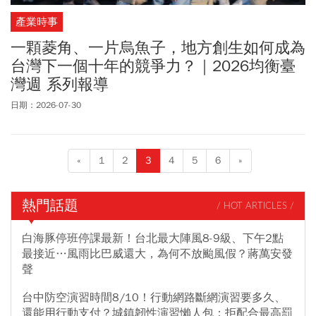
產業時事
一顆菱角、一片烏魚子，地方創生如何成為
台灣下一個十年的競爭力？｜2026均衡臺
灣週 系列報導
日期：2026-07-30
«
1
2
3
4
5
6
»
熱門話題
/ HOT ARTICLES /
白海豚停班停課最新！台北最大陣風8-9級、下午2點
最接近…風雨比巴威還大，為何不放颱風假？蔣萬安發
聲
台中防空演習時間8/10！行動網路斷網演習要多久、
還能用行動支付？城鎮韌性演習懶人包：拒配合最高罰