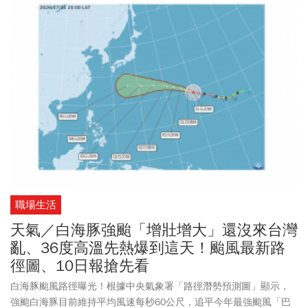
夜的全新旅遊體驗。此外，8月1日(六)活動開幕當天適逢原住民族
日，園區特別回饋社會，凡持有原住民身分相關證件的朋友，當天
皆可享有本人免費入園的專屬優惠。
職場生活
天氣／白海豚強颱「增壯增大」還沒來台灣
亂、36度高溫先熱爆到這天！颱風最新路
徑圖、10日報搶先看
白海豚颱風路徑曝光！根據中央氣象署「路徑潛勢預測圖」顯示，
強颱白海豚目前維持平均風速每秒60公尺，追平今年最強颱風「巴