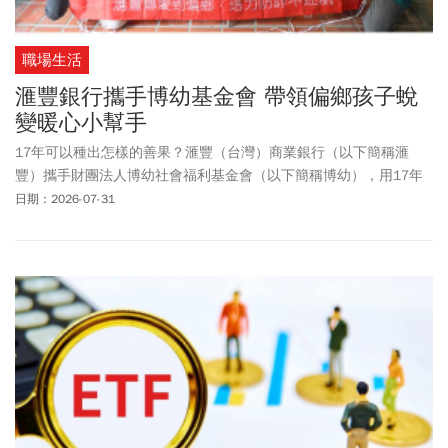
職場生活
滙豐銀行攜手博幼基金會 帶領偏鄉孩子蛻
變暖心小幫手
17年可以種出怎樣的善果？滙豐（台灣）商業銀行（以下簡稱滙
豐）攜手財團法人博幼社會福利基金會（以下簡稱博幼），用17年
的時光，帶給偏鄉孩子希望與機會，除了照顧課業，也養成多元能
日期：2026-07-31
力、感恩回饋！7月28日這群博幼畢業生與滙豐志工集結在花蓮，向
社區長輩傳遞防詐知識、幫忙清洗電扇，從「被幫助」升級「能回
饋」，展現專業與暖心軟實力！