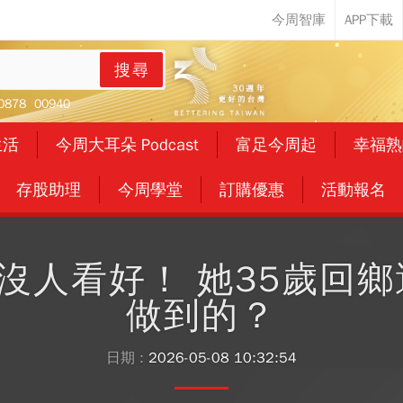
搜尋
0878
00940
生活
今周大耳朵 Podcast
富足今周起
幸福熟
存股助理
今周學堂
訂購優惠
活動報名
沒人看好！ 她35歲回鄉
做到的？
日期 :
2026-05-08 10:32:54