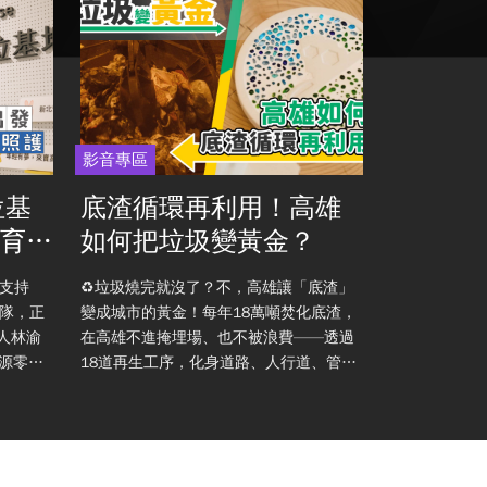
影音專區
影音專區
位基
底渣循環再利用！高雄
人生不
教育、
如何把垃圾變黃金？
她走進
迷失的
支持
♻️垃圾燒完就沒了？不，高雄讓「底渣」
如果人生的重
隊，正
變成城市的黃金！ 每年18萬噸焚化底渣，
⛰️ 她是登山YouTuber柯柯，走過尼泊爾、
在高雄不進掩埋場、也不被浪費——透過
日本、北北印
資源零碎
18道再生工序，化身道路、人行道、管線
圈，她最念念不
回填的建材。底渣再利用率100%，更一舉
的海島，擁有超
榮獲環