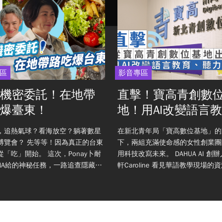
區
影音專區
機密委託！在地帶
直擊！寶高青創數
爆臺東！
地！用AI改變語言
聽力照護！
，追熱氣球？看海放空？躺著數星
在新北青年局「寶高數位基地」的
等等！因為真正的台東
下，兩組充滿使命感的女性創業團
開始。 這次，Ponay卜耐
用科技改寫未來。 DAHUA AI 創辦人林渝
INA給的神秘任務，一路追查隱藏在
軒Caroline 看見華語教學現場的
間的風味線索！結果證據蒐集
與低薪痛點，利用 AI 建立高效