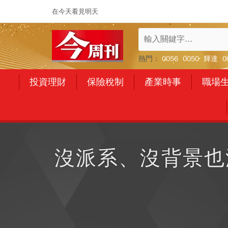
在今天看見明天
熱門：
0056
0050
輝達
0
投資理財
保險稅制
產業時事
職場
沒派系、沒背景也