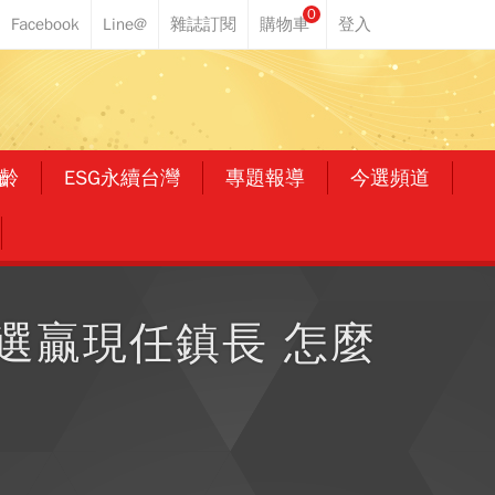
0
齡
ESG永續台灣
專題報導
今選頻道
選贏現任鎮長 怎麼