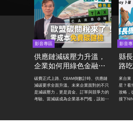
影音專區
影音專
北人的
供應鏈減碳壓力升溫，
縣長
表性的
企業如何用綠色金融突
路吃
魯、侯
圍？
月禮，油飯看
碳費正式上路、CBAM倒數計時、供應鏈
來台東
同的記憶。這
減碳要求全面升溫。未來企業面對的不只
星？看博覽會？ 先
油飯如何成為
是減碳壓力，更是資金、訂單與競爭力的
攻略，從「吃」
。 找尋的過程
考驗。當減碳成為企業基本門檻，該如何
接下N
長，聊起從南
把成本轉化為成長機會？本集邀請國立臺
山海之
北大學商學院院長