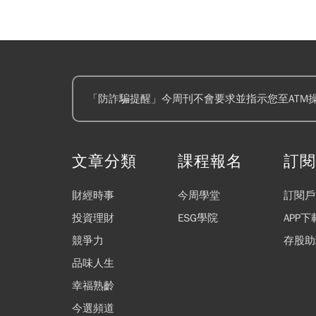
「防詐騙提醒」今周刊不會要求並指示您至ATM
文章分類
課程報名
訂
財經時事
今周學堂
訂閱戶
投資理財
ESG學院
APP下
競爭力
存股助
品味人生
幸福熟齡
今選頻道