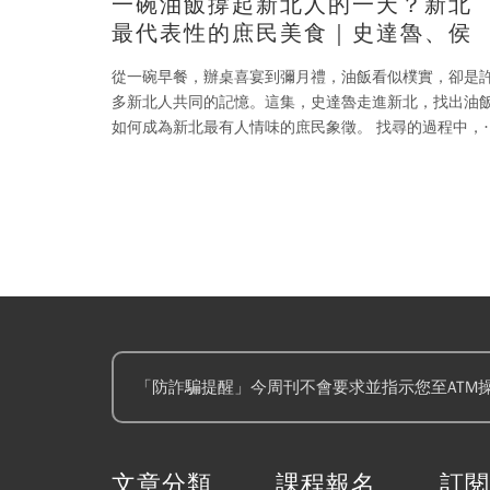
一碗油飯撐起新北人的一天？新北
最代表性的庶民美食｜史達魯、侯
從一碗早餐，辦桌喜宴到彌月禮，油飯看似樸實，卻是
多新北人共同的記憶。這集，史達魯走進新北，找出油
如何成為新北最有人情味的庶民象徵。 找尋的過程中，
不到還巧遇侯友宜市長，聊起從南部北上的青春打拚
「防詐騙提醒」今周刊不會要求並指示您至ATM
文章分類
課程報名
訂