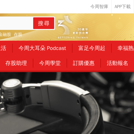
搜尋
金融股
存股
生活
今周大耳朵 Podcast
富足今周起
幸福熟
存股助理
今周學堂
訂購優惠
活動報名