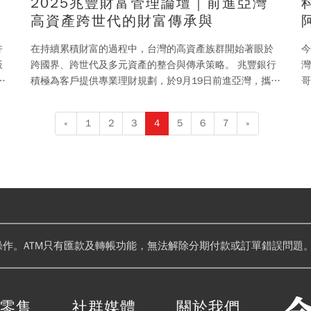
2025兆豐財富管理論壇｜前進亞灣
高資產跨世代的財富傳承與
許
在持續累積財富的過程中，台灣的高資產族群開始著眼於
今
飯
跨國界、跨世代及多元資產的整合與傳承策略。 兆豐銀行
灣
想
積極為客戶提供專業理財規劃，於9月19日前進亞灣，攜手
哥」。 更當起
今周刊，在高雄舉辦「2025兆豐財富管理論
嬤
«
1
2
3
4
5
6
7
»
操作。ATM只有匯款及轉帳功能，無法解除分期付款或訂單錯誤問題。
閱零售
社群媒體
關於我們