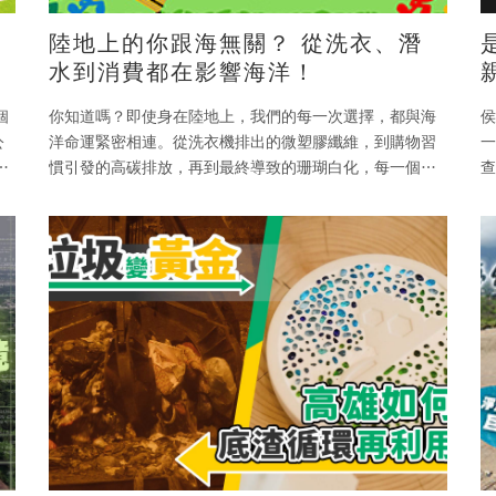
陸地上的你跟海無關？ 從洗衣、潛
水到消費都在影響海洋！
個
你知道嗎？即使身在陸地上，我們的每一次選擇，都與海
侯
公
洋命運緊密相連。從洗衣機排出的微塑膠纖維，到購物習
一
夫
慣引發的高碳排放，再到最終導致的珊瑚白化，每一個日
查
常習慣，都在深深影響著海洋生態。 2025年
節