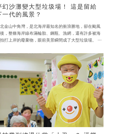
夢幻沙灘變大型垃圾場！ 這是留給
下一代的風景？
北金山中角灣，是北海岸最知名的衝浪勝地，卻在颱風
後，整條海岸線布滿輪胎、鋼瓶、漁網，還有許多被海
拍打上岸的廢棄物，眼前美景瞬間成了大型垃圾場。 在
今周刊》推行第5年的「還海行動」中，號召