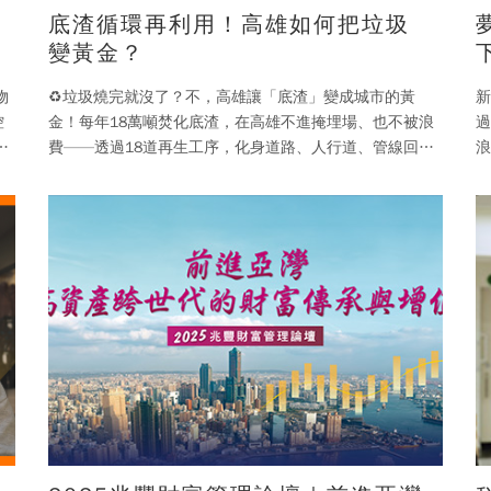
底渣循環再利用！高雄如何把垃圾
變黃金？
物
♻️垃圾燒完就沒了？不，高雄讓「底渣」變成城市的黃
新
控
金！ 每年18萬噸焚化底渣，在高雄不進掩埋場、也不被浪
過
費——透過18道再生工序，化身道路、人行道、管線回填
浪
的建材。底渣再利用率100%，更一舉榮獲環
《