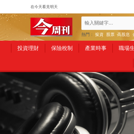
在今天看見明天
熱門：
投資
股票
高股息
投資理財
保險稅制
產業時事
職場