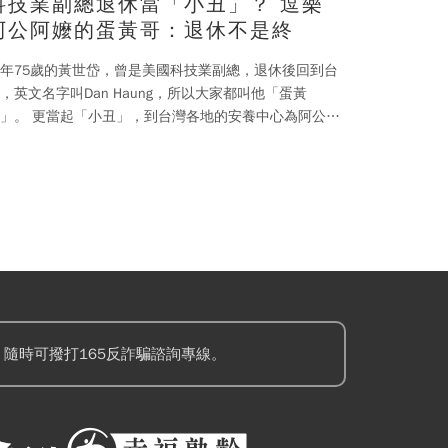
科技業副總退休當「小丑」？ 逗樂
阿公阿嬤的蛋黃哥：退休不是終
年75歲的黃世岱，曾是美國科技業副總，退休後回到台
，英文名字叫Dan Haung，所以大家都叫他「蛋黃
「小丑」，到台灣各地的安養中心為阿公阿
帶來歡笑，他直言：「退休不是終點，
隨時可撥打165反詐騙諮詢專線。