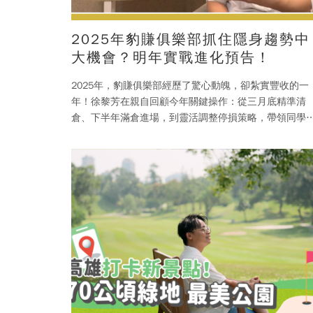
2025年豹賺俱樂部抓住隱身趨勢中
大機會？明年實戰進化預告！
2025年，豹賺俱樂部經歷了驚心動魄，卻紮實豐收的一
年！徐黎芳在親自回顧今年關鍵操作：從三月底精準清
倉、下半年滿倉進場，到靈活調整停損策略，帶領同學
出與散戶完全不同的專業步伐。 點擊了解詳情》