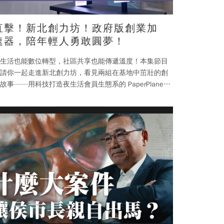
直擊！新北創力坊！政府版創業加
速器，陪年輕人勇敢圓夢！
生活也能數位轉型，社區共享也能傳遞溫度！ 本集節目
請你一起走進新北創力坊，看見兩組在基地中茁壯的創
故事——用科技打造夜生活會員生態系的 PaperPlane，
及用二手交換重新串起社區溫度的厝