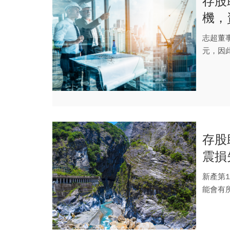
存股
機，
志超董事
元，因此
存股
震損
新產第
能會有
國公債殖.