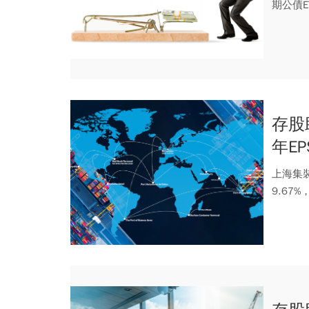
期公債E
存股
年E
上海集裝
9.67