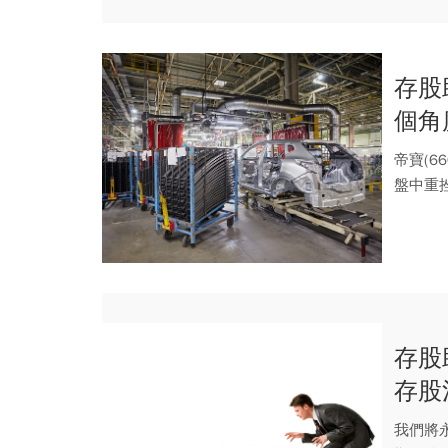
存股
個角
帝寶(6
盤中重
存股
存股
我們將永