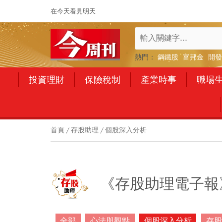
在今天看見明天
熱門：
鋼鐵股
富邦金
開發
投資理財
保險稅制
產業時事
職場
首頁
存股助理
個股深入分析
《存股助理電子報
全部
心法與觀點
個股深入分析
存股