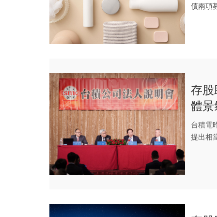
債兩項
金...
存股
體景
台積電昨
提出相當