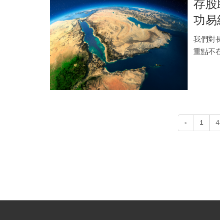
存股
功易
我們對長
重點不
«
1
4