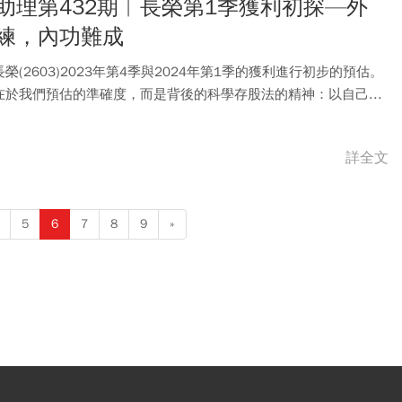
助理第432期︱長榮第1季獲利初探—外
練，內功難成
榮(2603)2023年第4季與2024年第1季的獲利進行初步的預估。
在於我們預估的準確度，而是背後的科學存股法的精神：以自己...
詳全文
5
6
7
8
9
»