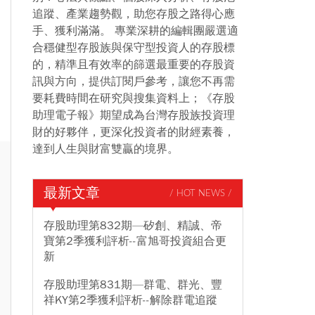
追蹤、產業趨勢觀，助您存股之路得心應
手、獲利滿滿。 專業深耕的編輯團嚴選適
合穩健型存股族與保守型投資人的存股標
的，精準且有效率的篩選最重要的存股資
訊與方向，提供訂閱戶參考，讓您不再需
要耗費時間在研究與搜集資料上；《存股
助理電子報》期望成為台灣存股族投資理
財的好夥伴，更深化投資者的財經素養，
達到人生與財富雙贏的境界。
最新文章
/ HOT NEWS /
存股助理第832期—矽創、精誠、帝
寶第2季獲利評析--富旭哥投資組合更
新
存股助理第831期—群電、群光、豐
祥KY第2季獲利評析--解除群電追蹤