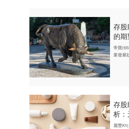
存股
的期
帝寶(6
業發展狀
存股
析：
麗豐KY