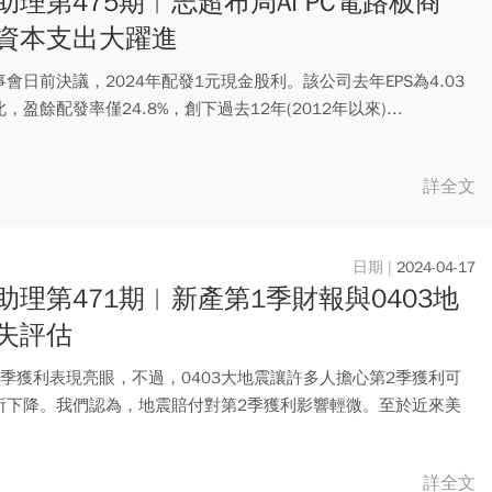
助理第475期︱志超布局AI PC電路板商
資本支出大躍進
會日前決議，2024年配發1元現金股利。該公司去年EPS為4.03
，盈餘配發率僅24.8%，創下過去12年(2012年以來)...
詳全文
2024-04-17
助理第471期︱新產第1季財報與0403地
失評估
1季獲利表現亮眼，不過，0403大地震讓許多人擔心第2季獲利可
所下降。我們認為，地震賠付對第2季獲利影響輕微。至於近來美
..
詳全文