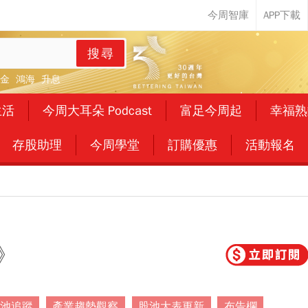
搜尋
金
鴻海
升息
生活
今周大耳朵 Podcast
富足今周起
幸福熟
存股助理
今周學堂
訂購優惠
活動報名
》
池追蹤
產業趨勢觀察
股池大表更新
布告欄