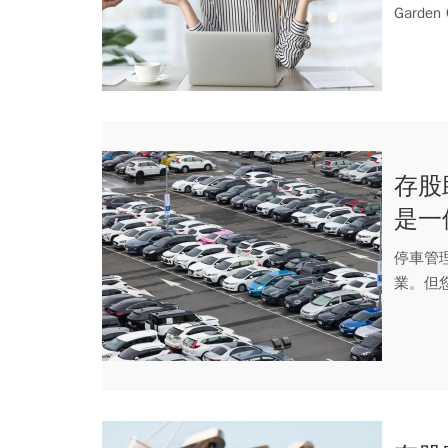
Gard
存股
是一
停車管
業。但
覆停車、