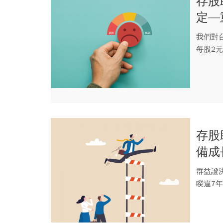
存股
定—
我們對台
每股2元
存股
備成
群益證決
睽違7年