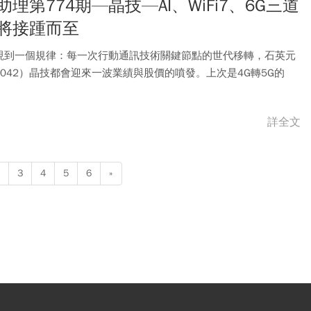
助理第774期—晶技—AI、WiFi7、6G三道
將接踵而至
現到一個規律：每一次行動通訊技術關鍵節點的世代移轉，石英元
3042）晶技都會迎來一波業績與股價的噴發。上次是4G轉5G的
詳全文
3
4
5
6
»