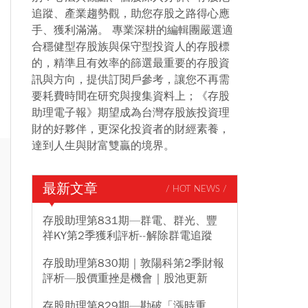
追蹤、產業趨勢觀，助您存股之路得心應
手、獲利滿滿。 專業深耕的編輯團嚴選適
合穩健型存股族與保守型投資人的存股標
的，精準且有效率的篩選最重要的存股資
訊與方向，提供訂閱戶參考，讓您不再需
要耗費時間在研究與搜集資料上；《存股
助理電子報》期望成為台灣存股族投資理
財的好夥伴，更深化投資者的財經素養，
達到人生與財富雙贏的境界。
最新文章
/ HOT NEWS /
存股助理第831期—群電、群光、豐
祥KY第2季獲利評析--解除群電追蹤
存股助理第830期｜敦陽科第2季財報
評析—股價重挫是機會｜股池更新
存股助理第829期—勘破「漲時重