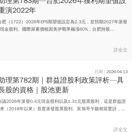
助理第783期—台肥2026年獲利期望值設
重演2022年
肥（1722）2026年EPS期望值設定為2.3元，並預期2027年派發
現金股利。國際尿素價格因美伊戰爭飆漲60%，台肥持股...
詳全文
2026-04-13
助理第782期｜群益證股利政策評析—具
長股的資格｜股池更新
議2026年派發0.4元現金股利以及1.31元股票股利，這是群益證
來（2018年以來）首度派發股票股利。富旭哥乍聽相當驚訝，...
詳全文