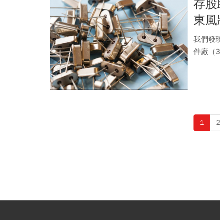
存股
東風
我們發
件廠（
2020...
1
2