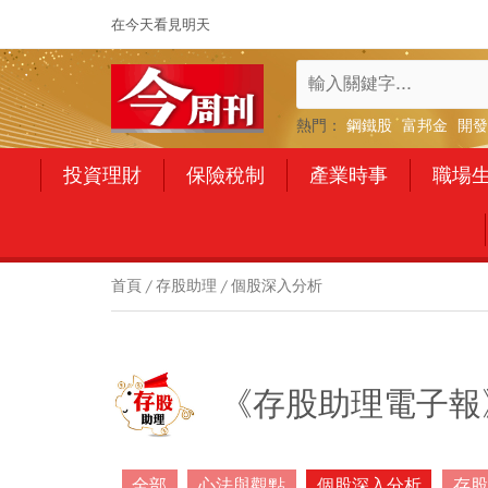
在今天看見明天
熱門：
鋼鐵股
富邦金
開發
投資理財
保險稅制
產業時事
職場
首頁
存股助理
個股深入分析
《存股助理電子報
全部
心法與觀點
個股深入分析
存股