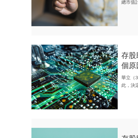
總市值計
存股
個原
華立（
此，決定