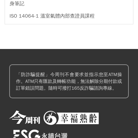
身筆記
ISO 14064-1 溫室氣體內部查證員課程
「防詐騙提醒」今周刊不會要求並指示您至ATM操
作。ATM只有匯款及轉帳功能，無法解除分期付款或
訂單錯誤問題。隨時可撥打165反詐騙諮詢專線。