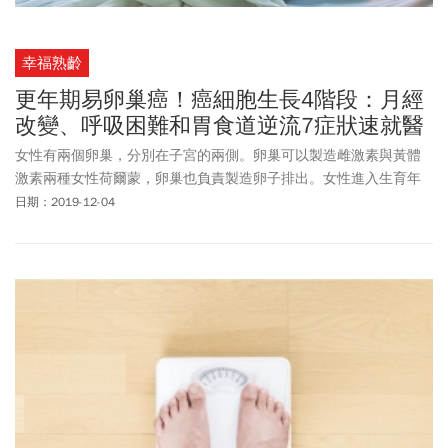
幸福熟齡
更年期易卵巢癌！癌細胞生長4階段：月經
改變、呼吸困難和胃食道逆流7症狀速就醫
女性有兩個卵巢，分別在子宮的兩側。卵巢可以製造雌激素與黃體
激素兩種女性荷爾蒙，卵巢也負責製造卵子排出。女性進入生育年
齡後，到停經之前約有400個濾泡會逐漸成熟，每四個星期有一顆濾
日期：2019-12-04
泡從左側或右側的卵巢成熟為卵子，卵巢排出這顆卵子後卵子會通
過輸卵管及子宮，這時若遇到精子，會形成受精卵。