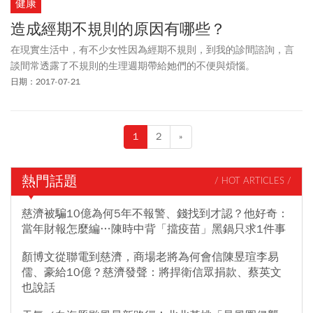
健康
造成經期不規則的原因有哪些？
在現實生活中，有不少女性因為經期不規則，到我的診間諮詢，言
談間常透露了不規則的生理週期帶給她們的不便與煩惱。
日期：2017-07-21
1
2
»
熱門話題
/ HOT ARTICLES /
慈濟被騙10億為何5年不報警、錢找到才認？他好奇：
當年財報怎麼編…陳時中背「擋疫苗」黑鍋只求1件事
顏博文從聯電到慈濟，商場老將為何會信陳昱瑄李易
儒、豪給10億？慈濟發聲：將捍衛信眾捐款、蔡英文
也說話