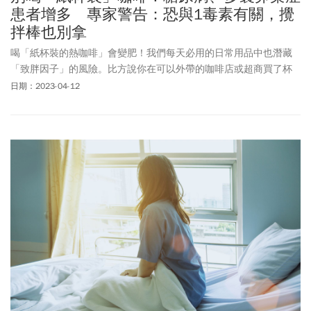
患者增多 專家警告：恐與1毒素有關，攪
拌棒也別拿
喝「紙杯裝的熱咖啡」會變肥！我們每天必用的日常用品中也潛藏
「致胖因子」的風險。比方說你在可以外帶的咖啡店或超商買了杯
熱咖啡。這個無意識的舉動，會讓你暴露在把致胖因子攝取至體內
日期：2023-04-12
的風險中。如果不在店裡享用，通常店家會用紙杯裝熱咖啡，讓你
外帶回家。事實上，問題就在這個紙杯上。