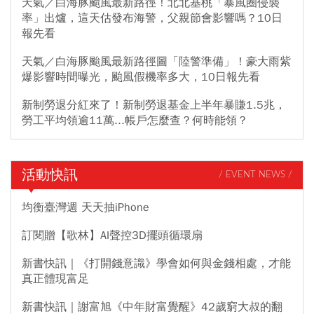
天氣／白海豚颱風最新路徑！北北基桃「暴風圈侵襲
率」出爐，這天估發布海警，父親節會影響嗎？10日
報先看
天氣／白海豚颱風最新路徑圖「陸警準備」！豪大雨紫
爆影響時間曝光，颱風假機率多大，10日報先看
新制勞退分紅來了！新制勞退基金上半年暴賺1.5兆，
勞工平均領逾11萬...帳戶怎麼查？何時能領？
活動快訊
/ EVENT NEWS /
均衡臺灣週 天天抽iPhone
訂閱贈【歌林】AI聲控3D擺頭循環扇
新書快訊｜《打開錢意識》學會如何與金錢相處，才能
真正體現富足
新書快訊｜謝富旭《中年財富覺醒》42歲窮大叔的翻