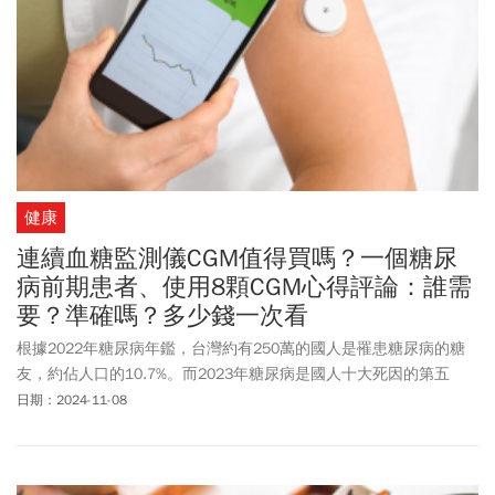
健康
連續血糖監測儀CGM值得買嗎？一個糖尿
病前期患者、使用8顆CGM心得評論：誰需
要？準確嗎？多少錢一次看
根據2022年糖尿病年鑑，台灣約有250萬的國人是罹患糖尿病的糖
友，約佔人口的10.7%。而2023年糖尿病是國人十大死因的第五
位，有11,625位糖友因此而離世。每個人會血糖偏高的原因，都不
日期：2024-11-08
太一樣。像我雖然BMI很標準，也算常運動，但十多年來血糖一直處
於糖尿病前期，空腹血糖從95到100mg/dL出頭，糖化血色素也常在
臨界值5.5到5.7%左右。