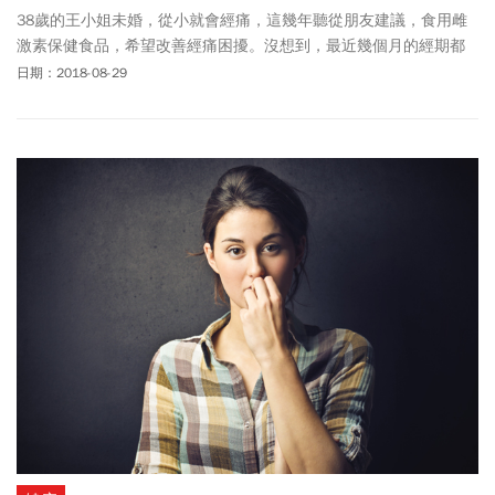
38歲的王小姐未婚，從小就會經痛，這幾年聽從朋友建議，食用雌
激素保健食品，希望改善經痛困擾。沒想到，最近幾個月的經期都
長達8、9天，原以為是工作壓力大、內分泌失調，就醫才知是子宮
日期：2018-08-29
內膜癌作祟！