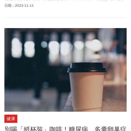
際健康狀況有關？發表於權威營養學期刊《Nutrients》的文獻表
日期：2023-11-11
明，日式料理常見的大豆、海鮮與海草（如海帶、海藻），有助於
降低「非酒精性脂肪肝」的患病風險。
健康
別喝「紙杯裝」咖啡！糖尿病、多囊卵巢症