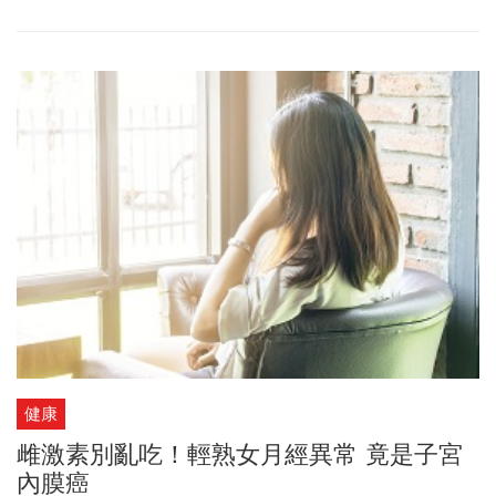
健康
雌激素別亂吃！輕熟女月經異常 竟是子宮
內膜癌