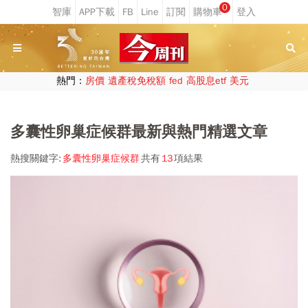
0
熱門：
房價
遺產稅免稅額
fed
高股息etf
美元
多囊性卵巢症候群最新與熱門精選文章
熱搜關鍵字:
多囊性卵巢症候群
共有
13
項結果