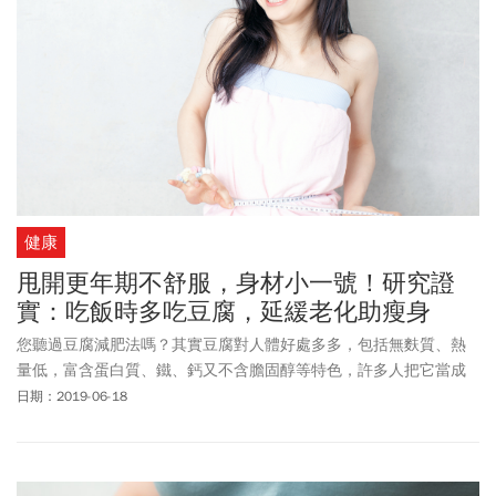
健康
甩開更年期不舒服，身材小一號！研究證
實：吃飯時多吃豆腐，延緩老化助瘦身
您聽過豆腐減肥法嗎？其實豆腐對人體好處多多，包括無麩質、熱
量低，富含蛋白質、鐵、鈣又不含膽固醇等特色，許多人把它當成
減肥時的食材。
日期：2019-06-18