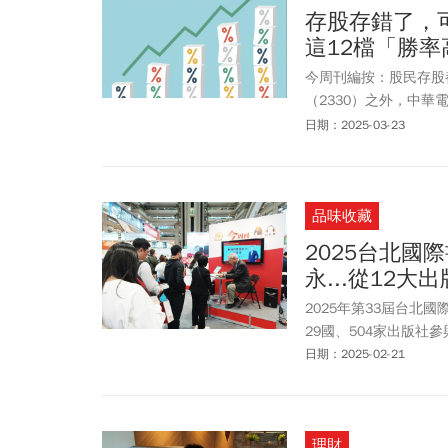
存股存錯了，
這12檔「勝
今周刊編按：股民存股
（2330）之外，中華
的。存股達人表示，存
日期：2025-03-23
論升息、降息兩頭都賺，
家（5903）、中保科（
（1732）等，也都比
品味收藏
2025台北
永...從12
2025年第33屆台北
29國、504家出版
日期：2025-02-21
理財