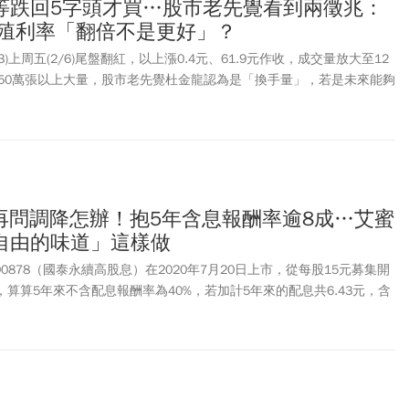
)想等跌回5字頭才買…股市老先覺看到兩徵兆：
%殖利率「翻倍不是更好」？
3)上周五(2/6)尾盤翻紅，以上漲0.4元、61.9元作收，成交量放大至12
50萬張以上大量，股市老先覺杜金龍認為是「換手量」，若是未來能夠
力，有機會看到「3位數」、100元，等於是翻倍的概念。杜金龍說，
回落至5字頭才進場，他說這些人都是想賺6%殖利率的，自己則是直言
，期待的聯電是走成長行情。
別再問調降怎辦！抱5年含息報酬率逾8成…艾蜜
自由的味道」這樣做
0878（國泰永續高股息）在2020年7月20日上市，從每股15元募集開
1元，算算5年來不含配息報酬率為40%，若加計5年來的配息共6.43元，含
過，在最近一次配息，00878也開始調降股息，從0.5元小降至0.47元，
尚未填息，不少人會擔心是否未來還有可能再調降。理財達人艾蜜莉說，
47元，雖然比上一季的0.5元稍微縮水，但年化殖利率還是有9%多，「像是
想一定要賺最多，要想的是用金錢買到的時間，簡單來說，就是長期讓
過程，而股息是結果」。