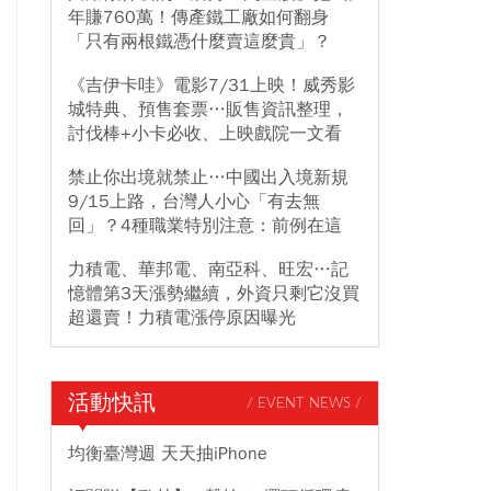
年賺760萬！傳產鐵工廠如何翻身
「只有兩根鐵憑什麼賣這麼貴」？
《吉伊卡哇》電影7/31上映！威秀影
城特典、預售套票…販售資訊整理，
討伐棒+小卡必收、上映戲院一文看
禁止你出境就禁止…中國出入境新規
9/15上路，台灣人小心「有去無
回」？4種職業特別注意：前例在這
力積電、華邦電、南亞科、旺宏…記
憶體第3天漲勢繼續，外資只剩它沒買
超還賣！力積電漲停原因曝光
活動快訊
/ EVENT NEWS /
均衡臺灣週 天天抽iPhone