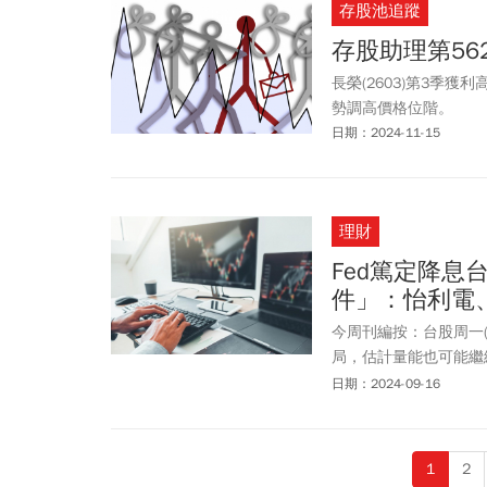
存股池追蹤
存股助理第56
長榮(2603)第3季
勢調高價格位階。
日期：2024-11-15
理財
Fed篤定降
件」：怡利電
今周刊編按：台股周一
局，估計量能也可能繼
降息，FedWatch
日期：2024-09-16
握中秋節前後2天布局
1
2