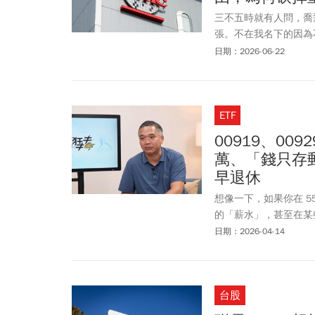
三不五時就有人問，喬
張。不在我名下的因為
年一開始的20張，變
日期：2026-06-22
你們可能覺得我開始又
有這樣的狀況，我想把
碼？我持有更久的台達
ETF
00919、00
萬、「錢只存郵
早退休
想像一下，如果你在 5
的「薪水」，甚至在某
國小校長長達 18 
日期：2026-04-14
彩的「財富狂奔」歷程
卻能只花6年將400萬
什麼樣的起心動念，讓
台股
一場「退休金危機」說