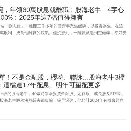
碗，年領60萬股息就離職！股海老牛「4字心
00%：2025年這7檔值得擁有
（本名「劉志偉」）離開工作多年的國營事業鐵飯碗，以投資為生。在這
0萬股利，成為他離職的底氣。但沒想到，一離職就遇到空頭年，幸好安
度過這一年。他說：「當股市下跌時，買什麼股票都是賠錢，不會變的
己鑽研多年的「抱緊處理」心法確實能讓他安心投資。2025年他特別
台積電（2330）、光寶科（2301）、義隆電（2458）、聯發科
熟悉的傳產，包括卜蜂（1215）、根基（2546）、櫻花（9911）等。
名單！不是金融股，櫻花、聯詠...股海老牛3檔
：這檔連17年配息、明年可望配更多
上班的股海老牛，40歲時靠著投資金融股、定存股、成長股及ETF等，
。股海老牛毅然決然辭去鐵飯碗，提早退休，他預計2024年有機會領息
6萬元薪水。