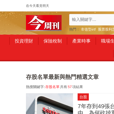
在今天看見明天
熱門：
市值型etf
股票股利
投資理財
保險稅制
產業時事
職場
存股名單最新與熱門精選文章
熱搜關鍵字:
存股名單
共有
57
項結果
台股
7年存到49張
由，為何砍掉