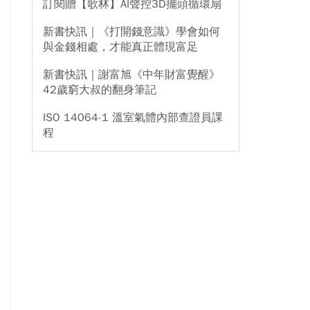
訂閱贈【歌林】AI聲控3D擺頭循環扇
新書快訊｜《打開錢意識》學會如何
與金錢相處，才能真正體現富足
新書快訊｜謝富旭《中年財富覺醒》
42歲窮大叔的翻身筆記
ISO 14064-1 溫室氣體內部查證員課
程