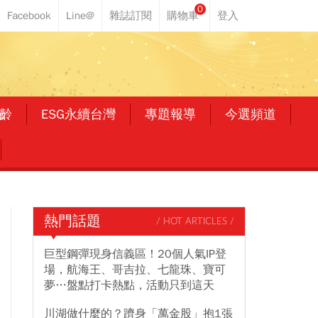
0
齡
ESG永續台灣
專題報導
今選頻道
熱門話題
/ HOT ARTICLES /
巨型鋼彈現身信義區！20個人氣IP登
場，航海王、哥吉拉、七龍珠、寶可
夢…盤點打卡熱點，活動只到這天
川湖做什麼的？躋身「萬金股」抱1張