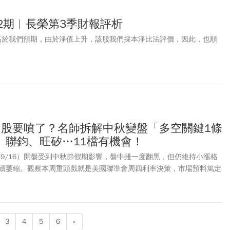
2期︱長榮第3季財報評析
獲利高於我們預期，由於淨值上升，該股我們採本淨比法評價，因此，也順
息台股要噴了？名師拆解中秋變盤「多空關鍵1條
、聯鈞、旺矽…11檔有機會！
(9/16）開盤受到中秋節假期影響，盤中雖一度翻黑，但仍維持小漲格
續萎縮。觀察本周重頭戲就是美國聯準會周四利率決策，市場預料篤定
顯示降息2碼機率大增至近6成、降1碼機率減至約4成。分析師表示，可以把
，看好怡利電、聯鈞、旺矽等11檔個股。
3
4
5
6
»