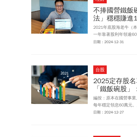
不捧國營鐵飯
法」穩穩賺進1
2021年底股海老牛
一年靠著股利年領逾6
穩的領股利，讓他安然
日期：2024-12-31
就是股息。」更領悟自
看好AI，首選護國神山
（2454），以及他最
台股
2025定存股
「鐵飯碗股」
編按：原本在國營事業
每年穩定領息60萬元
70萬元，相當於月領近
日期：2024-12-27