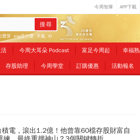
搜尋
怎麼算
esg是什麼
天氣
AI
生活
今周大耳朵 Podcast
富足今周起
幸福熟
存股助理
今周學堂
訂購優惠
活動報名
台積電，滾出1.2億！他曾靠60檔存股財富自
重練、最終重押神山？3個關鍵轉折