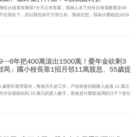
飛你台積電有幾張?今天公布答案，我個人名下持有台積電數量是49
不在我名下，所以我也就不方便公布。我就在想，我為什麼能從2019
成現在的數量。反觀我20年前就持有4張台達電，為什麼現在還是4張。
要寫凡爾賽文，或是開始炫富。可是我更興奮的是我察覺到了我為什麼
我的心得記錄下來。為什麼台達電沒有像台積電那樣積極發展，不斷加
電，為什麼我都放著不理它？
929…6年把400萬滾出1500萬！憂年金砍剩3
局」國小校長靠1招月領11萬股息、55歲提
5 歲那年選擇退休，每個月不必工作，戶頭就會自動匯入超過 11 萬元
些月份還能領到 23 萬元的驚人數字，那會是什麼樣滋潤的日子？曾任
年、現在是大學兼任助理教授的鄭孟忠博士，在《玩股網》分享了他這段精
。令人驚訝的是，鄭孟忠年近50歲才開始投資、起步比別人晚了許多，
元資產翻倍成長至 1500 萬，徹底擺脫對退休金不確定性的恐懼。究竟是
一位原本只敢把錢存郵局的保守校長，轉身成為股市達人？這故事要從
起。