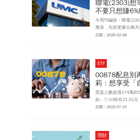
聯電(2303
不要只想賺6
今周刊編按：聯電(230
萬張，先前更爆出兩天
挑戰前高，上面就無壓
日期：2026-02-08
有投資人想等聯電股價
不希望聯電跌回5字頭
ETF
00878配息
莉：想享受「
受益人數超過174萬的0
始，7/10收在21.0
息報酬率高達83%。不
日期：2025-07-10
自5/19除息至今也
這一季00878配0.
存股、定期定額，不要
理財
資產幫忙產生現金流的