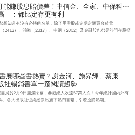
可能賺股息賠價差！中信金、全家、中保科…
率高」：都比定存更有利
都想知道有沒有必勝的名單，除了用零股或定期定額買台積電
電（2412）、鴻海（2317）、中鋼（2002）及金融股也都是熱門存股標
股最愛的金融股中最看好中信金（2891），其旗下有銀行、壽險，無
可以說是金融股優先首選，而統一超（2912）、統一（1216）、全
9917）、新保（9925）、台汽電（8926）、大台北（9908）、中碳
定存有利可圖！
國際書展哪些書熱賣？謝金河、施昇輝、蔡康
大出版社暢銷書單一窺閱讀趨勢
國際書展於2月9日圓滿閉幕，參觀總人次達57萬人次！今年總計國內外有
社參與。各大出版社也紛紛祭出旗下熱門書籍，引發搶購熱潮。