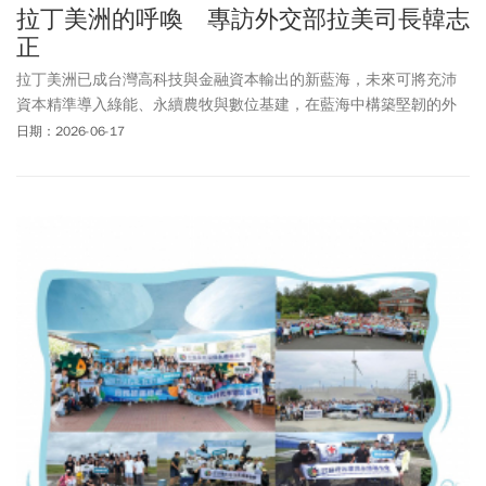
拉丁美洲的呼喚 專訪外交部拉美司長韓志
正
拉丁美洲已成台灣高科技與金融資本輸出的新藍海，未來可將充沛
資本精準導入綠能、永續農牧與數位基建，在藍海中構築堅韌的外
交防線。
日期：2026-06-17