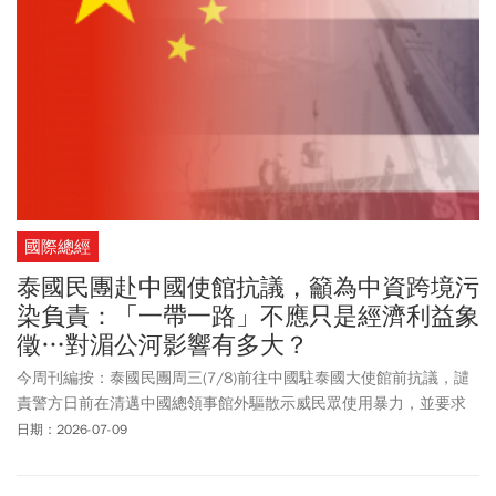
國際總經
泰國民團赴中國使館抗議，籲為中資跨境污
染負責：「一帶一路」不應只是經濟利益象
徵…對湄公河影響有多大？
今周刊編按：泰國民團周三(7/8)前往中國駐泰國大使館前抗議，譴
責警方日前在清邁中國總領事館外驅散示威民眾使用暴力，並要求
中國政府針對中資投資緬甸礦場造成的跨境污染，以及「一帶一
日期：2026-07-09
路」所引發的環境衝擊負責任。泰國公共電視台（Thai PBS）、
《The Nation Thailand》以及多家媒體綜合報導指出，民眾因為擔心