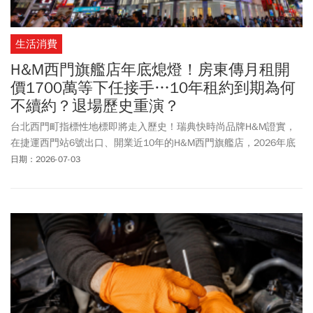
生活消費
H&M西門旗艦店年底熄燈！房東傳月租開
價1700萬等下任接手…10年租約到期為何
不續約？退場歷史重演？
台北西門町指標性地標即將走入歷史！瑞典快時尚品牌H&M證實，
在捷運西門站6號出口、開業近10年的H&M西門旗艦店，2026年底
正式結束營業。H&M官方證實，未來在台還有13家店，並會持續尋
日期：2026-07-03
找合適據點展店。這間曾是H&M亞洲最大旗艦店之一，更是西門町
最具代表性購物場所，如今宣布熄燈引起外界關注，外傳該店租約
將於年底(2026年)到期，房東已將月租金開價提高至約1700萬元，
並重新招租。市場上盛傳已有多家百貨、品牌業者接洽。