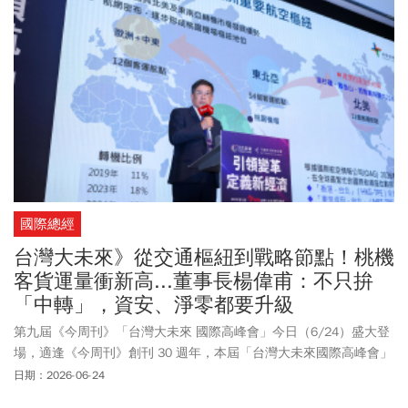
國際總經
台灣大未來》從交通樞紐到戰略節點！桃機
客貨運量衝新高...董事長楊偉甫：不只拚
「中轉」，資安、淨零都要升級
第九屆《今周刊》「台灣大未來 國際高峰會」今日（6/24）盛大登
場，適逢《今周刊》創刊 30 週年，本屆「台灣大未來國際高峰會」
匯集產官學界重量級領袖與專家學者，從全球經濟重組、AI 科技浪
日期：2026-06-24
潮到產業變局，共同解析關鍵趨勢，帶領投資人與企業預見未來、