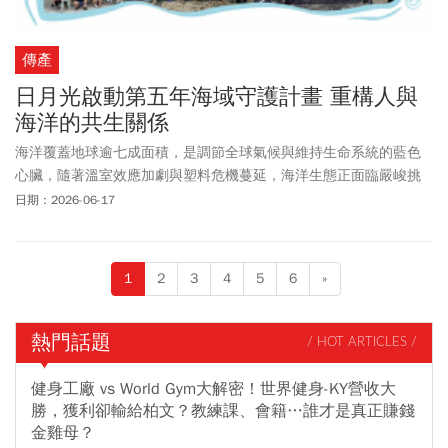
傳產
日月光啟動第五年海域守護計畫 重構人與
海洋的共生關係
海洋覆蓋地球逾七成面積，是調節全球氣候與維持生命系統的藍色
心臟，隨著溫室效應加劇與塑料危機蔓延，海洋生態正面臨嚴峻挑
戰。全球半導體封測龍頭日月光投控（以下簡稱日月光）自2022年
日期：2026-06-17
啟動「海域守護計畫」，以科學精神與長期投入承諾，響應2026年
世界海洋日「重塑海洋新關係」，攜手子公司矽品精密、環鴻科技
及高達32家利害關係人，在全台及離島共12處海域同步發起自主淨
1
2
3
4
5
6
»
灘與水下珊瑚復育行動，由內而外的永續影響力，重構科技產業與
蔚藍海洋的共生關係。
熱門話題
/ HOT ARTICLES /
健身工廠 vs World Gym大解密！世界健身-KY營收大
勝，獲利卻輸給柏文？教練課、會籍…誰才是真正賺錢
金雞母？