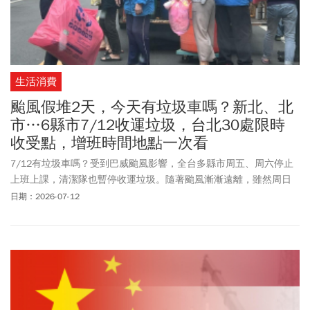
生活消費
颱風假堆2天，今天有垃圾車嗎？新北、北
市…6縣市7/12收運垃圾，台北30處限時
收受點，增班時間地點一次看
7/12有垃圾車嗎？受到巴威颱風影響，全台多縣市周五、周六停止
上班上課，清潔隊也暫停收運垃圾。隨著颱風漸漸遠離，雖然周日
(7/12)原為清潔隊休息日，但全台6縣市包含台北市、新北市、基隆
日期：2026-07-12
市、桃園市、苗栗縣及台南市決定加開垃圾清運班次，以減緩民眾
家中垃圾堆積的壓力。《今周刊》本文整理7/12周日6縣市加班收運
垃圾資訊及查詢管道，提醒民眾務必提前做好垃圾分類，並將垃圾
交由清潔隊收運。也可依循里長廣播及指示獲取垃圾清運資訊。