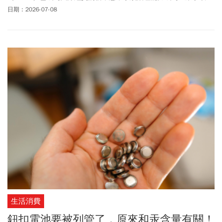
球訂單的關鍵通行證。桃園作為臺灣產業發展的重要引擎，高密度
日期：2026-07-08
的工業聚落既是臺灣經濟的動能，也具備領先全台工業產值達四．
四兆元的深厚工業基礎，穩坐台灣經濟發展的重鎮地位。
生活消費
鈕扣電池要被列管了，原來和汞含量有關！