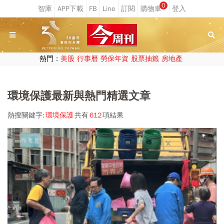
0
熱門：
美股
行事曆
勞保年資
股票抽籤
房地產
環境保護最新與熱門精選文章
熱搜關鍵字:
環境保護
共有
612
項結果