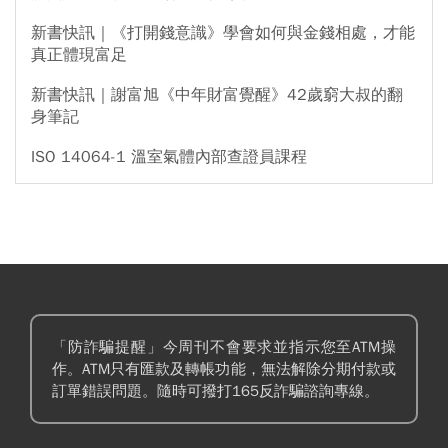
新書快訊｜《打開錢意識》學會如何與金錢相處，才能
真正體現富足
新書快訊｜謝富旭《中年財富覺醒》42歲窮大叔的翻
身筆記
ISO 14064-1 溫室氣體內部查證員課程
「防詐騙提醒」今周刊不會要求並指示您至ATM操
作。ATM只有匯款及轉帳功能，無法解除分期付款或
訂單錯誤問題。隨時可撥打165反詐騙諮詢專線。