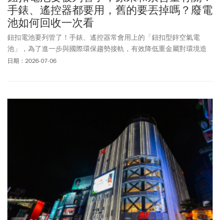
手錶、遙控器都要用，舊的要丟掉嗎？廢電
池如何回收一次看
鈕扣電池要列管了！手錶、遙控器常會用上的「鈕扣型鋅空氣電
池」，為了進一步與國際環保趨勢接軌，有效降低重金屬對環境造
成的潛在威脅。環境部2026年6月底正式公告修正「限制乾電池製
日期：2026-07-06
造、輸入及販賣」規定，並自7/1起正式實施。自2026年7月1日起
「鈕扣型鋅空氣電池」被正式納入管理範圍，並加嚴汞含量限值。
環境部強調，新制並不影響2026年6月30日前已合法製造或輸入的
產品，業者仍可繼續販售，民眾可繼續使用。至於尚未完成輸入、
只有取得汞含量確認文件的業者，則須依新規定辦理，但若原核准
文件的「汞含量」已符合新制規定則不受影響。