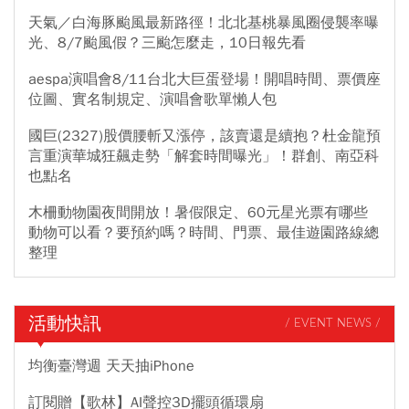
天氣／白海豚颱風最新路徑！北北基桃暴風圈侵襲率曝
光、8/7颱風假？三颱怎麼走，10日報先看
aespa演唱會8/11台北大巨蛋登場！開唱時間、票價座
位圖、實名制規定、演唱會歌單懶人包
國巨(2327)股價腰斬又漲停，該賣還是續抱？杜金龍預
言重演華城狂飆走勢「解套時間曝光」！群創、南亞科
也點名
木柵動物園夜間開放！暑假限定、60元星光票有哪些
動物可以看？要預約嗎？時間、門票、最佳遊園路線總
整理
活動快訊
/ EVENT NEWS /
均衡臺灣週 天天抽iPhone
訂閱贈【歌林】AI聲控3D擺頭循環扇