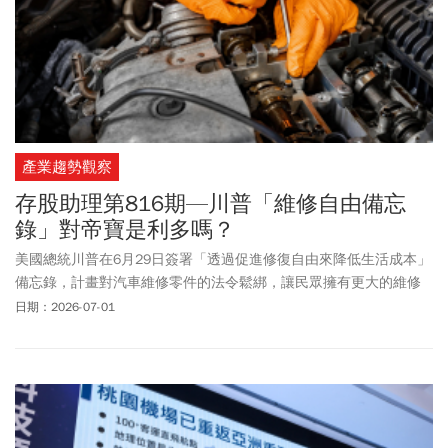
產業趨勢觀察
存股助理第816期—川普「維修自由備忘
錄」對帝寶是利多嗎？
美國總統川普在6月29日簽署「透過促進修復自由來降低生活成本」
備忘錄，計畫對汽車維修零件的法令鬆綁，讓民眾擁有更大的維修
自由。這個法案被視為是對台灣售後維修汽車零組件廠如帝寶、東
日期：2026-07-01
陽、堤維西等業者的利多。果真如此嗎？這一期電子報我們來探討
一番。