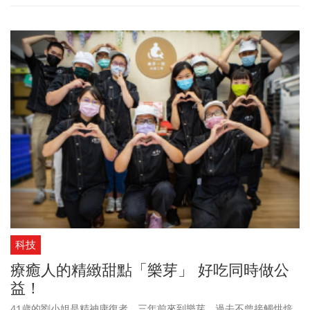
未來」，透過3場論壇交流、20間精選社企市集展攤，以及7間2022
年輔導社企的Pitch Show，向上百位前來參觀的企業代表與民眾分
享：臺北好社企是支持臺北產業ESG創新轉型的關鍵夥伴！
科技
療癒人的精緻甜點「樂芽」 好吃同時做公
益！
41歲的劉小姐是精神康復者，三年前來到樂芽。過去不曾接觸烘焙