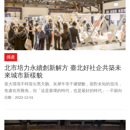
傳產
北市培力永續創新解方 臺北好社企共築未
來城市新樣貌
當大環境不時冒出黑天鵝、灰犀牛等干擾變數，面對未知的混沌，
焦慮在所難免，但「這是最壞的時代，也是最好的時代」—不願向
現實妥協，使得愈來愈多人積極投身尋求改變的解方。進入第8年的
日期：2022-12-01
「臺北好社企」正是這樣前瞻趨勢的新力量，由臺北市政府產業發
展局培力社會企業，從食農創新、環境保護、減碳循環、社會共
融、醫療照護、教育創新等六大議題全面展開，持續推動宜居永續
城市的創新，打造兼具永續與多元的未來新風貌。