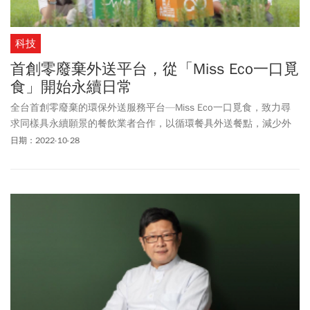
科技
首創零廢棄外送平台，從「Miss Eco一口覓
食」開始永續日常
全台首創零廢棄的環保外送服務平台—Miss Eco一口覓食，致力尋
求同樣具永續願景的餐飲業者合作，以循環餐具外送餐點，減少外
送製造的大量一次性垃圾。共同創辦人洪和晴、陳妍廷竟於學生時
日期：2022-10-28
代即投入創業，並於經營團隊期間雙雙考取醫師執照成為準醫師。