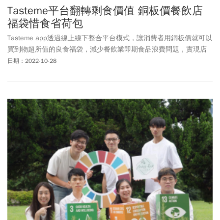
Tasteme平台翻轉剩食價值 銅板價餐飲店
福袋惜食省荷包
Tasteme app透過線上線下整合平台模式，讓消費者用銅板價就可以
買到物超所值的良食福袋，減少餐飲業即期食品浪費問題，實現店
家、消費者與交易平台三贏的商業模式。
日期：2022-10-28