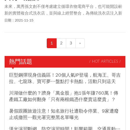
未來，萬秀孫文創不僅考慮建立循環衣物電商平台，也可能開設嶄
新的實體複合式洗衣店，並與線上經營整合，為傳統洗衣店注入新
的活水，以嶄新的面貌延續衣物的生命與價值。
日期：2021-11-15
1
2
3
»
熱門話題
/ HOT ARTICLES /
巨型鋼彈現身信義區！20個人氣IP登場，航海王、哥吉
拉、七龍珠、寶可夢…盤點打卡熱點，活動只到這天
川湖做什麼的？躋身「萬金股」抱1張年賺760萬！傳
產鐵工廠如何翻身「只有兩根鐵憑什麼賣這麼貴」？
暑假跟團旅遊注意！知名旅行社遭勒令停業、9家遭廢
止或撤照…觀光署完整黑名單曝光
漢光演習斷網、防空演習時間！影響範圍、交通異動…