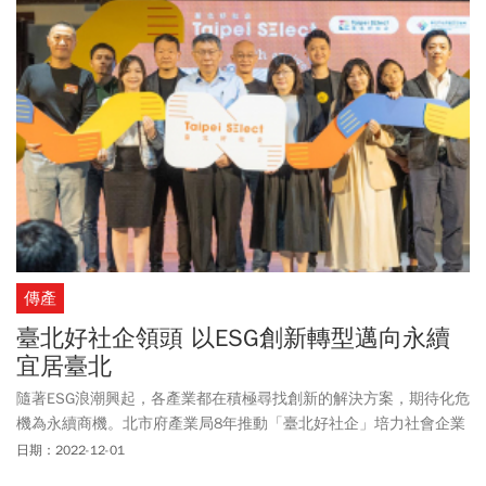
傳產
臺北好社企領頭 以ESG創新轉型邁向永續
宜居臺北
隨著ESG浪潮興起，各產業都在積極尋找創新的解決方案，期待化危
機為永續商機。北市府產業局8年推動「臺北好社企」培力社會企業
的成果，正好成為促進政策、產業與創業團隊跨領域合作的絕佳平
日期：2022-12-01
臺。因此，今年計畫8周年成果活動以「社企挺臺北！臺北的ESG大