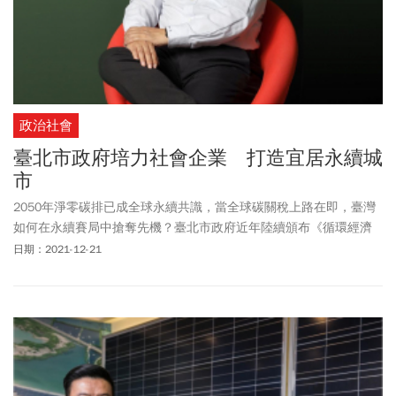
政治社會
臺北市政府培力社會企業 打造宜居永續城
市
2050年淨零碳排已成全球永續共識，當全球碳關稅上路在即，臺灣
如何在永續賽局中搶奪先機？臺北市政府近年陸續頒布《循環經濟
政策白皮書》，瞄準智慧零碳建築、提升綠運輸、運具電動化、再
日期：2021-12-21
生能源建置、投資綠色新創產業、推動低碳永續採購6大策略，培力
新創社會企業，攜手企業共尋解方，在經濟發展、社會進步與環境
保護3大議題上取得平衡，打造宜居永續城市的終極目標。