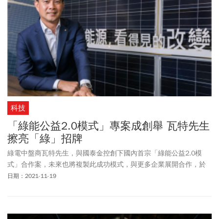
科技
「綠能公益2.0模式」專案成創舉 瓦特先生
擦亮「綠」招牌
綠電中盤商瓦特先生，與國泰金控創下國內首宗「綠能公益2.0模
式」合作案，未來也將複製此成功模式，與更多企業展開合作，於
擴大臺灣再生能源市場的同時，也藉此造福更多偏鄉與弱勢族群。
日期：2021-11-19