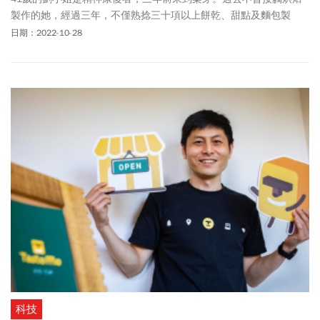
製作的她，經過三年，不僅熟捻三十項以上餅乾、甜點及麵包製
作，更轉而勝任庇護工場的技術輔導員，培力庇護性就業者專業烘
日期：2022-10-28
焙技能。她說：「大家說好吃的那一剎那，我最有成就感。」原本
因罹患慢性精神疾患而迷惘的未來，在來到樂芽後發揮了自身天
賦、擁有更好的生命選擇。
科技