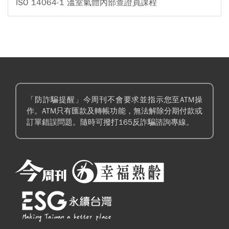
ISO 14064-1 溫室氣體內部查證員課程
「防詐騙提醒」今周刊不會要求並指示您至ATM操
作。ATM只有匯款及轉帳功能，無法解除分期付款或
訂單錯誤問題。隨時可撥打165反詐騙諮詢專線。