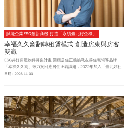
賦能企業ESG創新商機 打造「永續臺北好企機」
幸福久久窩翻轉租賃模式 創造房東與房客
雙贏
ESG共好房屋物件募集計畫 回應居住正義挑戰友善住宅領導品牌
「幸福久久窩」致力於回應居住正義議題，2022年加入「臺北好社
企」、今年再度參與「永續臺北好企機」，皆期待能讓更多租賃產
日期：2023-11-03
業的利害關係人看見與眾不同的租屋解方。