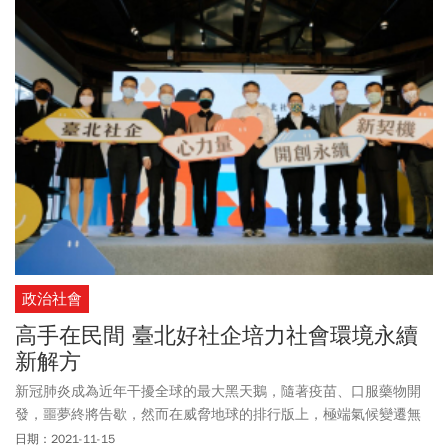
政治社會
高手在民間 臺北好社企培力社會環境永續
新解方
新冠肺炎成為近年干擾全球的最大黑天鵝，隨著疫苗、口服藥物開
發，噩夢終將告歇，然而在威脅地球的排行版上，極端氣候變遷無
疑才是終極大魔王，影響力勢必更深更遠，各國領袖、企業領導人
日期：2021-11-15