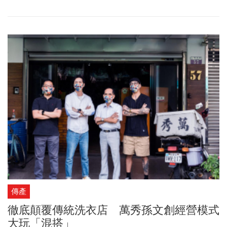
都必須及早做好準備；從節能減碳到2050淨零碳排，企業的創新動
能，被喻為下一場生死存亡戰。臺北市政府產業發展局延續去年叫
好叫座的「臺北好社企企業挑戰賽」模式，邀請大型企業出題、社
會企業解題，針對食農創新、環境保護、社會採購、循環經濟集思
廣益，由公私部門攜手，找尋商業與永續新解方，將臺北打造為宜
居永續城市。
傳產
徹底顛覆傳統洗衣店 萬秀孫文創經營模式
大玩「混搭」