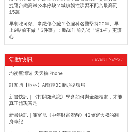
捷運台鐵高鐵公車停駛？城鎮韌性演習不配合最高罰
15萬
早餐吃可頌、拿鐵傷心臟？心臟科名醫堅持20年、早
上9點前不做「5件事」：喝咖啡前先喝「這1杯」更護
心
活動快訊
/ EVENT NEWS /
均衡臺灣週 天天抽iPhone
訂閱贈【歌林】AI聲控3D擺頭循環扇
新書快訊｜《打開錢意識》學會如何與金錢相處，才能
真正體現富足
新書快訊｜謝富旭《中年財富覺醒》42歲窮大叔的翻
身筆記