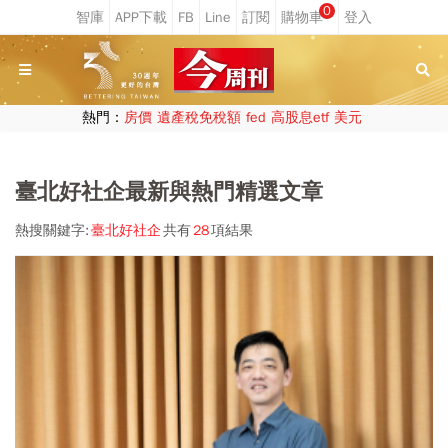
0
熱門：
房價
遺產稅免稅額
fed
高股息etf
美元
臺北好社企最新與熱門精選文章
熱搜關鍵字:
臺北好社企
共有
28
項結果