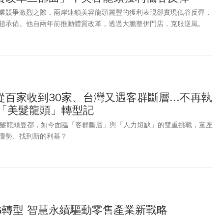
業競爭激烈之際，兩岸連鎖美容龍頭麗豐的獲利表現卻實現低谷反彈，
趙承佑。他自兩年前推動體質改革，透過大膽整併門店，克服逆風。
百家收到30家、台灣又遇客群斷層...不再執
歲「美髮龍頭」轉型記
美髮龍頭曼都，如今面臨「客群斷層」與「人力短缺」的雙重挑戰，董座
優勢、找到新的利基？
SG轉型 智慧永續驅動零售產業新戰略