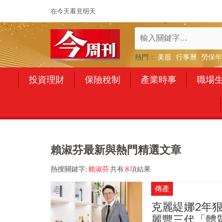
在今天看見明天
熱門：
美股
行事曆
勞保年
投資理財
保險稅制
產業時事
職場
賴淑芬最新與熱門精選文章
熱搜關鍵字:
賴淑芬
共有
8
項結果
傳產
克麗緹娜2年狠
麗豐三代「體