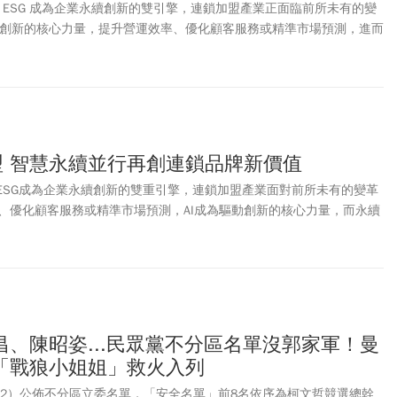
與 ESG 成為企業永續創新的雙引擎，連鎖加盟產業正面臨前所未有的變
驅動創新的核心力量，提升營運效率、優化顧客服務或精準市場預測，進而
。為帶領連鎖產業接軌數位轉型，台灣連鎖暨加盟協會（TCFA）日前
Go 連鎖品牌 AI×ESG Day 智慧與永續並進：AI 賦能 ESG 轉型打造品牌新價
索品牌創新與 ESG 轉型，實現新價值與新體驗。
轉型 智慧永續並行再創連鎖品牌新價值
與ESG成為企業永續創新的雙重引擎，連鎖加盟產業面對前所未有的變革
、優化顧客服務或精準市場預測，AI成為驅動創新的核心力量，而永續
。為帶領連鎖產業接軌數位轉型，台灣連鎖暨加盟協會26日舉辦
 連鎖品牌 AI×ESG Day 智慧與永續並進：AI 賦能 ESG 轉型打造品牌新價值」
品牌創新與ESG轉型，實現新價值與新體驗。
、陳昭姿...民眾黨不分區名單沒郭家軍！曼
「戰狼小姐姐」救火入列
/22）公佈不分區立委名單，「安全名單」前8名依序為柯文哲競選總幹