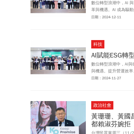
數位轉型浪潮中，AI 
革與機遇。AI 成為
達成企業永續經營目標
日期：2024-12-11
舉辦「2024 Chill 
值」論壇及策展活動，探
科技
AI賦能ESG
數位轉型浪潮中，AI
與機遇。提升營運效率
經營是企業追求的目標
日期：2024-11-27
「2024 Chill Go
論壇及策展活動，探索
政治社會
黃珊珊、黃國昌
都賴淑芬婉拒
台灣民眾黨周三（11