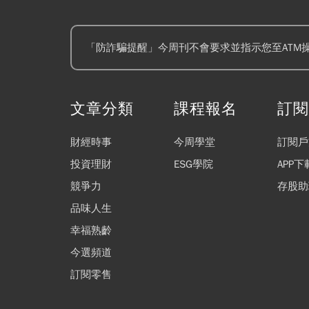
「防詐騙提醒」今周刊不會要求並指示您至ATM
文章分類
課程報名
訂
財經時事
今周學堂
訂閱戶
投資理財
ESG學院
APP下
競爭力
存股助
品味人生
幸福熟齡
今選頻道
訂閱零售