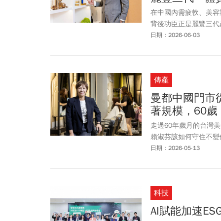
在中國內需疲軟、美容
背後功臣正是麗豐三代
日期：2026-06-03
傳產
曼都中國門市從
著規模，60
走過60年歲月的台灣
賴淑芬該如何守住不變
日期：2026-05-13
科技
AI賦能加速E