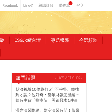
0
齡
ESG永續台灣
專題報導
今選頻道
熱門話題
/ HOT ARTICLES /
慈濟被騙10億為何5年不報警、錢找
到才認？他好奇：當年財報怎麼編…
陳時中背「擋疫苗」黑鍋只求1件事
漢光演習斷網、防空演習時間！影響