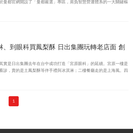
於曼都官網開設了「曼都嚴選」專區，肩負智慧營運體系的一大關鍵樞
獻一份力。
淋、到眼科買鳳梨酥 日出集團玩轉老店面 創
其實是日出集團去年在台中成功打造「宮原眼科」的延續。宮原一樓是
看診，賣的是土鳳梨酥等伴手禮與冰淇淋；二樓餐廳走的是上海風。四
金融業務，賣的則是冰淇淋、滷味、飲品。兩家店距離僅四百多公尺，
是利用老宅本身的歷史文物說故事，賣別家所沒有的設計味。
1