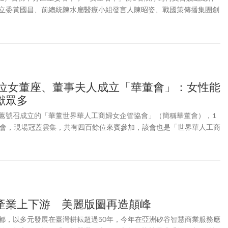
立委黃國昌、前總統陳水扁醫療小組發言人陳昭姿、戰國策傳播集團創
民黨黨主席麥玉珍、民眾黨台北市黨部主委林國成、藥師公會全聯會秘
人張啟楷。值得注意的，是先前媒體傳聞會入列的中配、台灣新住民發
並未進入名單，名單中也沒有郭台銘人馬。原定排名第9的曼都集團董
退出，改由「戰狼小姐姐」柯辦發言人陳智菡名列第19。
0位女董座、董事夫人成立「華董會」：女性能
獻眾多
蕙號召成立的「華董世界華人工商婦女企管協會」（簡稱華董會），1
大會，現場冠蓋雲集，共有四百餘位來賓參加，該會也是「世界華人工商
75個分會。
產業上下游 美麗版圖再造顛峰
都，以多元發展在臺灣耕耘超過50年，今年在亞洲矽谷智慧商業服務應