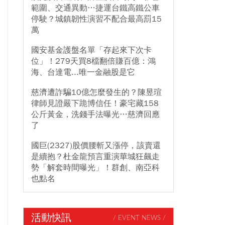
範圍、交通異動…捷運台鐵高鐵公車
停駛？城鎮韌性演習不配合最高罰15
萬
國安基金護盤名單「存起來下次卡
位」！279天買8檔翻倍賺百億：鴻
海、台達電...唯一金融股是它
慈濟遭詐騙10億怎麼發生的？陳昱瑄
律師見證嚴下跪博信任！豪宅藏158
公斤黃金，洗錢手法曝光…慈濟回應
了
國巨(2327)股價腰斬又漲停，該賣還
是續抱？杜金龍預言重演華城狂飆走
勢「解套時間曝光」！群創、南亞科
也點名
活動快訊
/ EVENT NEWS /