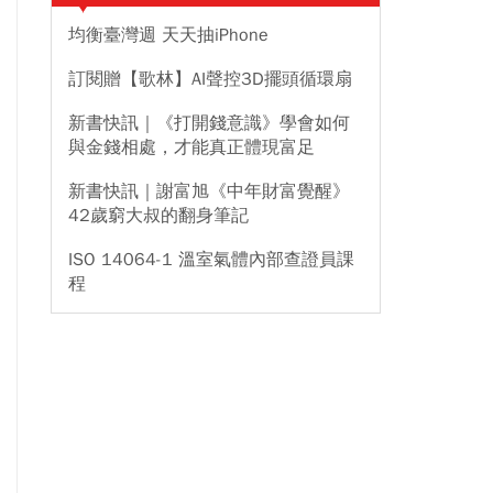
均衡臺灣週 天天抽iPhone
訂閱贈【歌林】AI聲控3D擺頭循環扇
新書快訊｜《打開錢意識》學會如何
與金錢相處，才能真正體現富足
新書快訊｜謝富旭《中年財富覺醒》
42歲窮大叔的翻身筆記
ISO 14064-1 溫室氣體內部查證員課
程