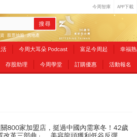
搜尋
資
股票抽籤
房地產
生活
今周大耳朵 Podcast
富足今周起
幸福熟
存股助理
今周學堂
訂購優惠
活動報名
關800家加盟店，挺過中國內需寒冬！42歲
質改革三部曲」，美容龍頭獲利低谷反彈