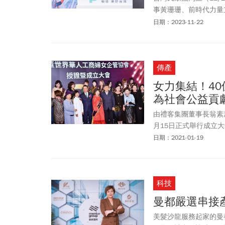
事黃珊珊、前時代力量
辦人吳春城、台灣新住
日期：2023-11-22
書長林憶君、資深媒體
展協會理事長徐春鶯，
事長賴淑芬則臨時婉拒
傳產
女力集結！4
為社會公益貢
由禮客集團董事長翁素
月15日正式舉行成立
婦女企管協會」全球第
日期：2021-01-19
科技
曼都嚴選串接
美髮沙龍服務起家的曼