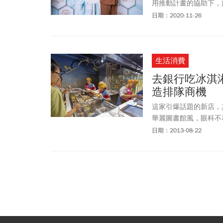
用推動計畫的協助下，
紐，期望為美麗產業再
日期：2020-11-26
生活消費
去銀行吃冰淇
造排隊商機
這家引爆話題的新店，
華麗圖書館風，眼科不
信店比照辦理，不承辦
日期：2013-08-22
可以串聯起來參觀，都