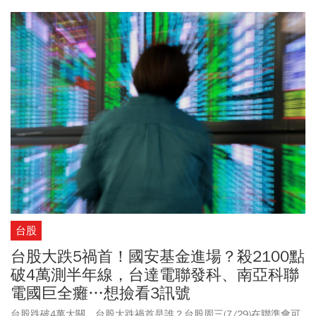
的旺宏(2337)，雖然繳出亮眼財報，第2季單季獲利達77.36億元、
EPS攀升至3.91元創下歷史新高，周三同樣也跌停鎖死在102元。本
土投顧在旺宏法說會後發布最新報告指出，雖然第2季財報表現符合
預期，但eMMC價格漲勢未如市場原先期待強勁；同時，點出eMMC
報價停滯的4大原因，因此率先將目標價由300元下修至218元，降
幅達27%。
台股
台股大跌5禍首！國安基金進場？殺2100點
破4萬測半年線，台達電聯發科、南亞科聯
電國巨全癱…想撿看3訊號
台股跌破4萬大關、台股大跌禍首是誰？台股周三(7/29)在聯準會可