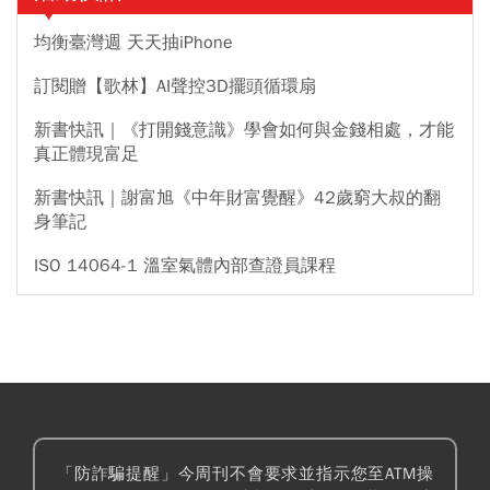
均衡臺灣週 天天抽iPhone
訂閱贈【歌林】AI聲控3D擺頭循環扇
新書快訊｜《打開錢意識》學會如何與金錢相處，才能
真正體現富足
新書快訊｜謝富旭《中年財富覺醒》42歲窮大叔的翻
身筆記
ISO 14064-1 溫室氣體內部查證員課程
「防詐騙提醒」今周刊不會要求並指示您至ATM操