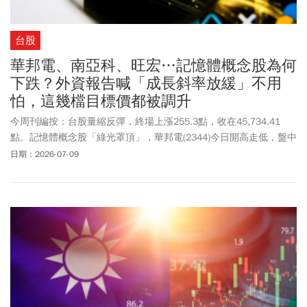
台股
華邦電、南亞科、旺宏…記憶體概念股為何
下跌？外資報告喊「成長斜率放緩」不用
怕，這幾檔目標價都被調升
今周刊編按：台股量縮反彈，終場上漲255.3點，收在45,734.41
點。記憶體概念股「綠光罩頂」，華邦電(2344)今日開高走低，盤中
最低觸及165元，終場下跌5.5元收在168.5元；南亞科(2408)一度翻
日期：2026-07-09
紅衝上422元，最低下探至391元，終場下跌7元，以396元作收；群
聯(8299)盤中跌幅超過6%，終場小跌5元收在2140元；其他中小型
與模組廠如旺宏(2337)、晶豪科(3006)、創見(2451)等全面遭到賣壓
襲擊，集體同步走跌。記憶體概念股為什麼下跌？6月份因強勁財報
預期，股價累積了極大的漲幅，外資日前發布的記憶體產業報告，
向市場敲響警鐘，明確指出產業逐漸逼近「變化速率頂峰」，剛好
給了高檔獲利、短線投機的資金一個最佳的退場與重組藉口。然而
報告並非指記憶體價格要崩盤，而是指DRAM價格漲幅、庫存改善速
度、以及企業獲利預期上修的「幅度」都已經過了最快的衝刺期，