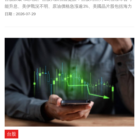
能升息、美伊戰況不明、原油價格急漲逾3%、美國晶片股包括海力
士、美光等重挫近10%，以及中國低成本AI模型等利空襲擊下，近午
日期：2026-07-29
盤加權指數跌破4萬點大關、回測半年線最低見39495點，下跌2107
點或5%，跌點再創盤中第3大。終場勉強收回4萬點之上、收
40039.18點，下跌1564.18點或3.76%，創史上收盤第七大跌點，成
交量重返兆元、來到1.08兆元。國安基金是否要進場護盤了？財政
部長莊翠雲在立院備詢時回應，台灣實體經濟表現仍相當亮眼，國
安基金幕僚將持續關注國際情勢及台股走勢，後續將依照國安基金
條例進行觀察與處理。法人指出，台股要看止跌訊號，須緊盯12周
RSI能否守穩50、周KD開口是否收斂，及40000－42000點支撐是否
實質跌破等3大關鍵指標，才能確認台股是否真正止穩。
台股