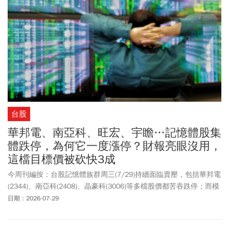
台股
華邦電、南亞科、旺宏、宇瞻…記憶體股集
體跌停，為何它一度漲停？財報亮眼沒用，
這檔目標價被砍快3成
今周刊編按：台股記憶體族群周三(7/29)持續面臨賣壓，包括華邦電
(2344)、南亞科(2408)、晶豪科(3006)等多檔股價都苦吞跌停；而模
組廠宇瞻(8271)逆勢突圍，一度飆上漲停價225.5元，終場上漲17.5
日期：2026-07-29
元或8.54%，以222.5元作收，威剛(3260)早盤也一度下挫，在強力
買盤進駐下，終場上漲25元或6.78%，以394元作收。召開完法說會