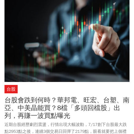
台股
台股會跌到何時？華邦電、旺宏、台塑、南
亞、中美晶能買？8檔「多頭回檔股」出
列，再賺一波買點曝光
近期台股經歷劇烈震盪，行情出現大幅波動，7/17創下台股最大跌
點2953點之後，連續3個交易日回彈了2179點，眼看就要把上個禮