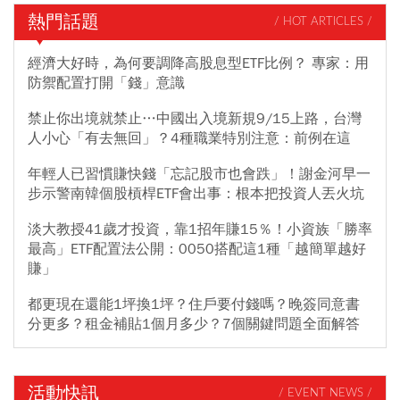
評等，但將受惠於價格與毛利率調高，因此目標價由2248元上調至
熱門話題
/ HOT ARTICLES /
2588元。此外，大摩也看好華邦電，目標價為288元。若以華邦電
周一盤中最低價186.5元計算，距離目標價還有5成甜頭；至於旺
經濟大好時，為何要調降高股息型ETF比例？ 專家：用
宏，以盤中最低價144元計算，同樣也有5成甜頭。
防禦配置打開「錢」意識
禁止你出境就禁止…中國出入境新規9/15上路，台灣
人小心「有去無回」？4種職業特別注意：前例在這
年輕人已習慣賺快錢「忘記股市也會跌」！謝金河早一
步示警南韓個股槓桿ETF會出事：根本把投資人丟火坑
淡大教授41歲才投資，靠1招年賺15％！小資族「勝率
最高」ETF配置法公開：0050搭配這1種「越簡單越好
賺」
都更現在還能1坪換1坪？住戶要付錢嗎？晚簽同意書
分更多？租金補貼1個月多少？7個關鍵問題全面解答
活動快訊
/ EVENT NEWS /