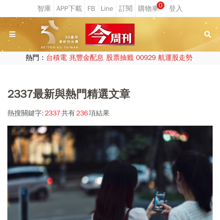
0
熱門：
台積電
兆豐金配息
股票抽籤
00929
航運股走勢
2337最新與熱門精選文章
熱搜關鍵字:
2337
共有
236
項結果