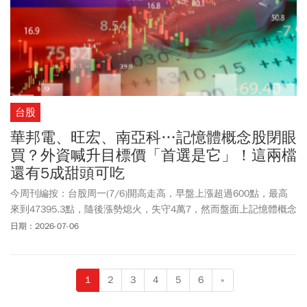
接下來的成長斜率會開始放緩。
台股
華邦電、旺宏、南亞科…記憶體概念股閉眼
買？外資喊升目標價「首選是它」！這兩檔
還有5成甜頭可吃
今周刊編按：台股周一(7/6)開高走高，早盤上漲超過600點，最高
來到47395.3點，隨後漲勢熄火，失守4萬7，然而盤面上記憶體概念
股走強，南亞科(2408)、華邦電(2344)早盤均漲逾8%，旺宏(2337)一
日期：2026-07-06
度來到152元，表現強勢。對於記憶體產業後市，根據摩根士丹利
(大摩)最新報告，認為NAND Flash供不應求情況延續至2027年，在
此趨勢下，深耕NAND相關產品的旺宏(2337)及群聯(8299)，可望成
1
2
3
4
5
6
»
為AI伺服器需求擴大的直接受惠者，因此將旺宏列為大中華區半導體
首選股，給予「優於大盤」評等，目標價220元。群聯維持「中立」