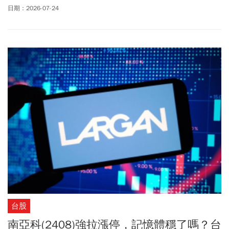
拜五大跌的近3000點給補回來，台股真的穩了嗎？技術分析專家朱
日期：2026-07-24
家泓在《理財達人秀》節目中即表示，大盤在上周五跌破月線與支
撐後，多頭趨勢已經改變，別因為短線大漲而過度放鬆警戒「現在
叫做空頭反彈」，在資金佈局上，必須明辨大盤的關鍵指標，並嚴
守搶反彈的紀律。
台股
南亞科(2408)強拉漲停，記憶體穩了嗎？台