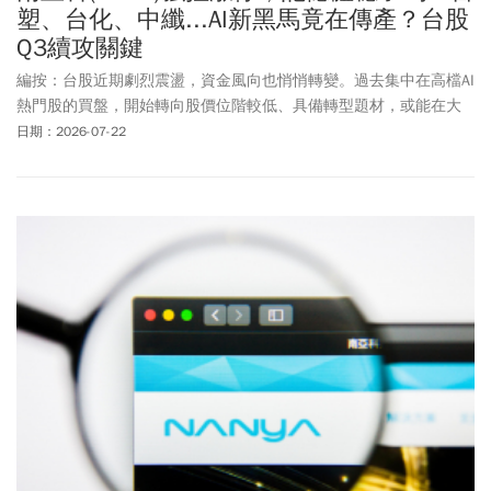
塑、台化、中纖...AI新黑馬竟在傳產？台股
Q3續攻關鍵
編按：台股近期劇烈震盪，資金風向也悄悄轉變。過去集中在高檔AI
熱門股的買盤，開始轉向股價位階較低、具備轉型題材，或能在大
盤回檔時守住均線的抗震標的。另外南亞科（2408）、華邦電
日期：2026-07-22
（2344）...今日7/22強勢拉上漲停，也讓市場重新關注記憶體族群
是否已完成籌碼沉澱，準備迎接下一波行情。分析師表示，除了記
憶體之外，傳統產業跨足AI與半導體供應鏈，也成為第三季不可忽視
的新主線。台塑、台化積極布局半導體特用化學品，中纖、新纖則
分別切入半導體材料、AI伺服器塑膠件等領域；大立光、瑞昱等傳統
電子股，也憑藉矽光子、邊緣AI題材迎來價值重估機會。不過，抗跌
不代表不會補跌，漲停也不等於趨勢已全面翻多。台股第三季能否
延續攻勢，仍須觀察記憶體籌碼是否沉澱、矽光子指標股能否止
穩，以及轉型題材能否真正反映在訂單與營收上。