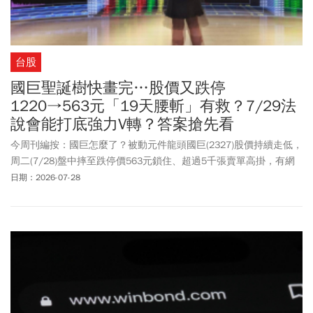
台股
國巨聖誕樹快畫完…股價又跌停
1220→563元「19天腰斬」有救？7/29法
說會能打底強力V轉？答案搶先看
今周刊編按：國巨怎麼了？被動元件龍頭國巨(2327)股價持續走低，
周二(7/28)盤中摔至跌停價563元鎖住、超過5千張賣單高掛，有網
友開玩笑稱「聖誕樹都快畫完了」，與歷史高點1220元相比，股價
日期：2026-07-28
只花19天就腰斬。被動元件概念股近期表現相當無力，從高處墜
落，包括華新科(2492)、信昌電(6173)、日電貿(3090)也都摔至跌停
價。國巨為什麼一直跌？國巨可以買嗎？國巨是否有機會觸底反
彈？外界關注周三(7/29)召開的法說會，若第3季漲價效應、AI需求
比重等有機會扭轉，就有可能對「止跌打底」具關鍵作用，不過分
析師認為，強力V轉的機率較低。