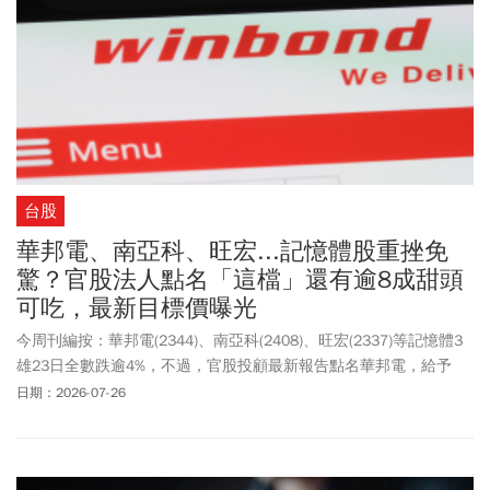
台股
華邦電、南亞科、旺宏...記憶體股重挫免
驚？官股法人點名「這檔」還有逾8成甜頭
可吃，最新目標價曝光
今周刊編按：華邦電(2344)、南亞科(2408)、旺宏(2337)等記憶體3
雄23日全數跌逾4%，不過，官股投顧最新報告點名華邦電，給予
「強力買進」建議，目標價自200元上調為285元，以目前股價
日期：2026-07-26
154.5元來看，還有逾8成甜頭可吃。