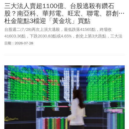
三大法人賣超1100億、台股逃殺有鑽石
股？南亞科、華邦電、旺宏、聯電、群創…
杜金龍點3檔迎「黃金坑」買點
台股週二(7/28)再次上演大逃殺，最低跌落41565點，終場收
41603.36點，下跌2030.83點或4.65%，創史上第3大跌點，三大法
人合計賣超高達1169.39億元，其中外資大動作砍殺875.62億，自營
日期：2026-07-28
商合計賣超317.29億元，只有投信買超23.53億元。台股劇烈震盪讓
人心惶惶，資深分析師杜金龍在三立財經台《catch!大錢潮》節目中
指出，這波科技股與大盤修正並非泡沫破滅，而是正常的估值修正
與均值回調。杜金龍強調，在盤勢下殺過程中，許多基本面優良股
票錯殺，對於尚未上車的投資人而言，跌到季線附近反而是進場佈
局好時機。杜金龍特別針對盤面上的「低階鑽石股」像是南亞科
(2408)、聯電(2303)和群創(3481)，拉回就是讓股民買進的。