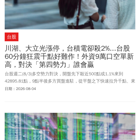
台股
川湖、大立光漲停，台積電卻殺2%...台股
60分鐘狂震千點好難作！外資9萬口空單新
高，對決「第四勢力」誰會贏
台股週二(8/3)多空勢力對決，開盤先下殺近500點或1.1%來到
42895.81點，9點半後多方買盤進駐，從平盤之下快速拉升千點、來
到43912.77點，上漲逾500點或1.2%，隨後又再次回測平盤，短短
日期：2026-08-04
60分鐘盤勢變化之快，原因之一與外資動向有關。外資周一(8/2)雖
然僅「小賣」台股現貨191億，但在台指期空單持續加碼，大增
7523 口空單，讓整體台指期未平倉淨空單增至9萬口，續創歷史新
高，反映外資雖然現貨賣超幅度收斂，期貨避險部位卻是沒有減少
持續攀升。資金流向方面，權值股台積電(2330)失去動能，而光學股
大立光(3008)以4355元開盤沒多久就漲停鎖死，股后川湖(2059)也
攻上漲停9495元，顯見高價股買盤明顯回流。