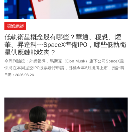
國際總經
低軌衛星概念股有哪些？華通、穩懋、燿
華、昇達科…SpaceX準備IPO，哪些低軌衛
星供應鏈能吃肉？
今周刊編按：外媒報導，馬斯克（Elon Musk）旗下公司SpaceX最
快將在本周提交IPO股票發行申請，目標今年6月掛牌上市，預計籌
資達750億美元（新台幣2兆3955億元）。台股低軌衛星族群周三
日期：2026-03-26
(3/25)隨台股強勢噴發，多檔個股亮燈漲停，週四攻勢繼續，包括燿
華（2367）、昇達科（3491）、奇鋐(3017)、正文（4906）、敬鵬
(2355)、仲琦(2419)、全新(2455)都再攻漲停。另外，穩懋
（3105）、華通（2313）、智邦（2345）、啟碁（6285）、元晶
（6443）、兆赫（2485）漲勢亦持續。