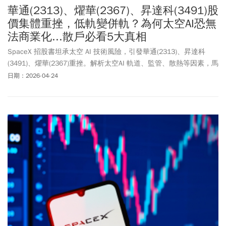
元跌停價位，終場下跌55元，跌幅為9.91%，收在500元。
華通(2313)、燿華(2367)、昇達科(3491)股
價集體重挫，低軌變併軌？為何太空AI恐無
法商業化...散戶必看5大真相
SpaceX 招股書坦承太空 AI 技術風險，引發華通(2313)、昇達科
(3491)、燿華(2367)重挫。解析太空AI 軌道、監管、散熱等因素，馬
斯克願景與現實的矛盾，投資人慎防題材過早反映與修正恐延續。
日期：2026-04-24