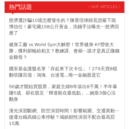
熱門話題
/ HOT ARTICLES /
慈濟遭詐騙10億怎麼發生的？陳昱瑄律師見證嚴下跪
博信任！豪宅藏158公斤黃金，洗錢手法曝光…慈濟回
應了
健身工廠 vs World Gym大解密！世界健身-KY營收大
勝，獲利卻輸給柏文？教練課、會籍…誰才是真正賺錢
金雞母？
國安基金護盤名單「存起來下次卡位」！279天買8檔
翻倍賺百億：鴻海、台達電...唯一金融股是它
56歲才開始買股票，家庭主婦8年滾出8千萬！半年暴
賺5成、卻在股災「輝達殺在最低點」...她靠3個心法
翻身
漢光演習斷網、防空演習時間！影響範圍、交通異動…
捷運台鐵高鐵公車停駛？城鎮韌性演習不配合最高罰
15萬