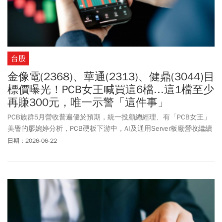
台股
金像電(2368)、華通(2313)、健鼎(3044)目
標價曝光！PCB女王喊買這6檔...這1檔至少
再賺300元，唯一示警「這件事」
PCB族群5月營收普遍優於預期，統一投顧總經理、有「PCB女王」
美譽的廖婉婷分析，PCB硬板下游中，AI及通用Server板廠營收繼續
亮眼，給予尖點(8021)、博智(8155)、定穎投控(3715)等6家「買
日期：2026-06-22
進」建議，其中以金像電(2368)目標價1700元最高，健鼎(3044)的
660元次之，華通(2313)則為385元，但提醒6月消費電子淡季效應發
威，相關個股6月營收恐僅有持平表現，甚至不排除微幅月減。