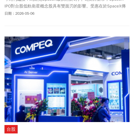
IPO對台股低軌衛星概念股具有雙面刃的影響。受惠在於SpaceX傳
出可能於Nasdaq掛牌，帶動昇達科（3491）、啟碁（6285）、台
日期：2026-05-06
燿（6274）於4月初頻繁漲停，股價一路走高。不過，週三（5/6）
除昇達科回檔下跌75元，跌幅為4.42%；啟碁開盤小幅走揚至238，
不過終場收在233元平盤；台燿盤中曾觸及漲停1340元，終場則收
在1315元，上漲95元。另一方面，SpaceX在公開文件揭露「太空
AI」與「商業化風險」仍處初期階段、具高度不確定性，使華通
（2313）、燿華（2367）等概念股在4月23日出現重挫甚至跌停。
華通一度跌停至247.5元，終場下跌24.5元，收在250元，跌幅達
8.93%；燿華則小跌0.3元，收在60.9元，跌幅0.49%。法人分析，投
資人應分辨哪些公司是「實質貢獻」而非僅是「題材沾光」，像昇
達科與華通屬高純度供應鏈，獲利爆發力較強。啟碁作為星鏈
（Starlink）地面接收站終端設備的主要製造商，金寶（2312）負責
地面站主機板與組裝，兩則皆為穩定成長的地面設備供應商。金寶6
日股價小幅走弱，下跌0.1元，跌幅為0.36%，收在28元。至於聯發
科（2454）與穩懋（3105）等半導體廠，正積極擴大低軌衛星布
局，長線同樣被市場視為受惠族群，然而5/6股價表現兩樣情，聯發
科延續前兩日強勢，開盤即攻上漲停價3470元，隨即打開，終場上
台股
漲275元，收在3430元。反觀，穩懋走勢疲弱，盤中一度跌至499.5