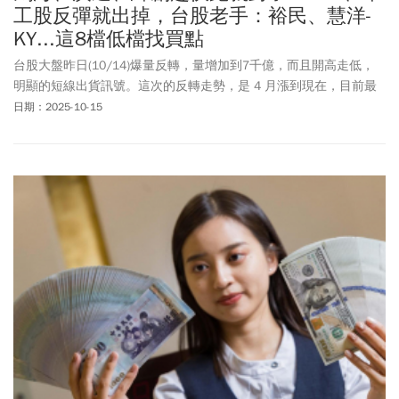
工股反彈就出掉，台股老手：裕民、慧洋-
KY...這8檔低檔找買點
台股大盤昨日(10/14)爆量反轉，量增加到7千億，而且開高走低，
明顯的短線出貨訊號。這次的反轉走勢，是 4 月漲到現在，目前最
凶的一次。
日期：2025-10-15