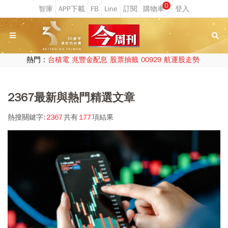
0
熱門：
台積電
兆豐金配息
股票抽籤
00929
航運股走勢
2367最新與熱門精選文章
熱搜關鍵字:
2367
共有
177
項結果