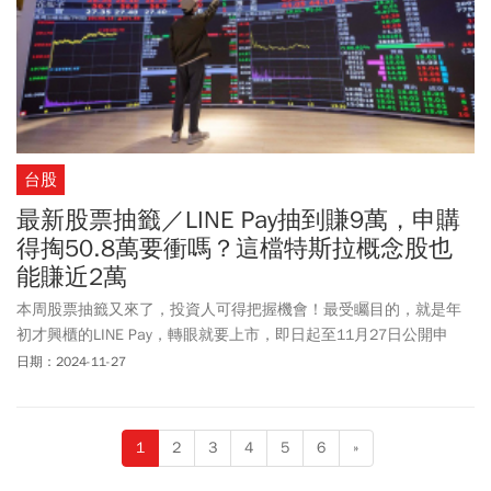
台股
最新股票抽籤／LINE Pay抽到賺9萬，申購
得掏50.8萬要衝嗎？這檔特斯拉概念股也
能賺近2萬
本周股票抽籤又來了，投資人可得把握機會！最受矚目的，就是年
初才興櫃的LINE Pay，轉眼就要上市，即日起至11月27日公開申
購，不過你得先掏出50.8萬元來抽，來搶這1748張股票。此外，還
日期：2024-11-27
有辦理上櫃增資的逸達(6576)，上市增資的燿華(2367)與特斯拉概念
股華孚(6235)，北極星藥業-KY(6550)，若以LINE Pay前一日收盤價
596.35來算，若抽到1張可以賺進8.8萬之多，而華孚抽到的話也有1
1
2
3
4
5
6
»
萬8900元進帳。