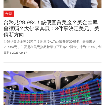
金融
台幣見29.984！該便宜買美金？美金匯率
會續弱？大佛李其展：3件事決定美元、美
債新方向
台幣兌美金匯率29來了！周三(9/17)台幣升破30關卡、最高來到
29.984元，主要是在美元指數持續往下跌破97關卡、來到96.55，創
2022年3月以來新低，支撐新台幣持續走升。台幣終場收在30.065
日期：2025-09-17
元，小升3.6分。大佛李其展說，台幣一早就穿破30大關，後續將延
續往季均線測試的路，「由於距離美國利率決議不到24小時，現在
市場正在進行最後的布局調整，看起來依然是期待這次會有進一步
寬鬆的態勢」。至於美元會繼續走弱、台幣匯率將升到哪裡？李其
展說，聯準會的利率決議如果未能讓今明2年降息幅度增加，預先下
跌的美元也可望帶來反彈，「未來就是由降息幅度、經濟展望與聯
準會主席鮑爾態度，來決定美元、美債最新方向」。「也就是現在
市場的期待，能否用聯準會態度轉變來帶出變數，會是美金匯率能
否先反彈、再反攻的重要機會」。