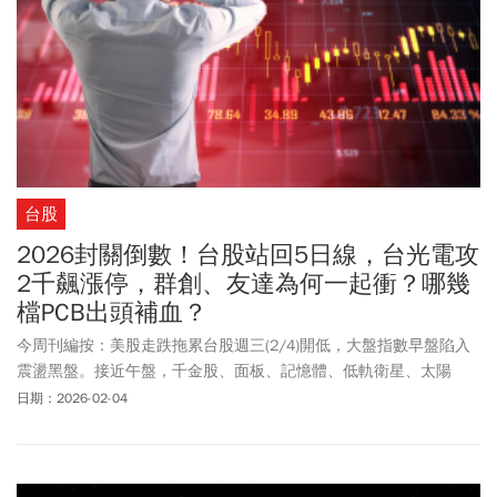
台股
2026封關倒數！台股站回5日線，台光電攻
2千飆漲停，群創、友達為何一起衝？哪幾
檔PCB出頭補血？
今周刊編按：美股走跌拖累台股週三(2/4)開低，大盤指數早盤陷入
震盪黑盤。接近午盤，千金股、面板、記憶體、低軌衛星、太陽
能、PCB等族群遍地開花，加權指數拉高翻紅；終場上漲94.45點，
日期：2026-02-04
漲幅0.29%，收在32289.81點，上下震盪438點，成交量6853.98億
元，也成功收復5日線。來看看3大法人動向，外資及陸資買超
120.66億元，自營商賣超16.69億元，投信買超53.81億元，3大法人