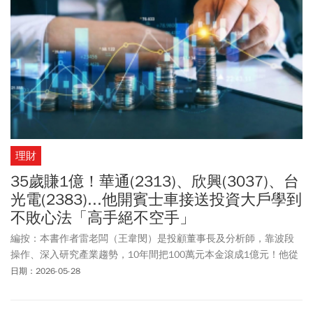
理財
35歲賺1億！華通(2313)、欣興(3037)、台
光電(2383)...他開賓士車接送投資大戶學到
不敗心法「高手絕不空手」
編按：本書作者雷老闆（王韋閔）是投顧董事長及分析師，靠波段
操作、深入研究產業趨勢，10年間把100萬元本金滾成1億元！他從
法人業務經驗出發，透過開賓士接送客戶，換取與投資前輩長時間
日期：2026-05-28
交流，累積難以量化的市場洞察。體悟投資核心不在選股，而在
「水位管理」與風險配置，即使行情再好也需控制部位，並保持適