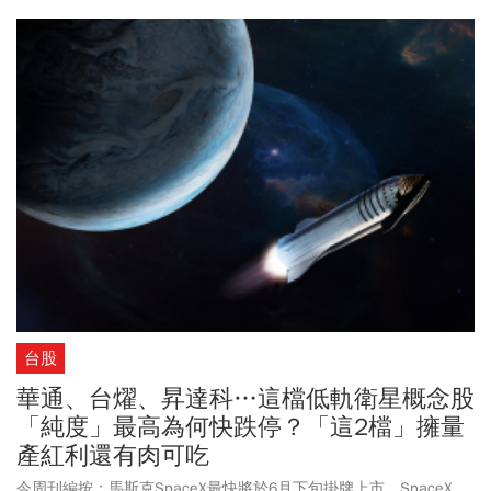
度持股以掌握反彈機會。同時強調產業投資思維，需同步觀察上下
游與同族群公司，以判斷資金流向，並以開放學習心態持續進化。
台股
華通、台燿、昇達科…這檔低軌衛星概念股
「純度」最高為何快跌停？「這2檔」擁量
產紅利還有肉可吃
今周刊編按：馬斯克SpaceX最快將於6月下旬掛牌上市，SpaceX