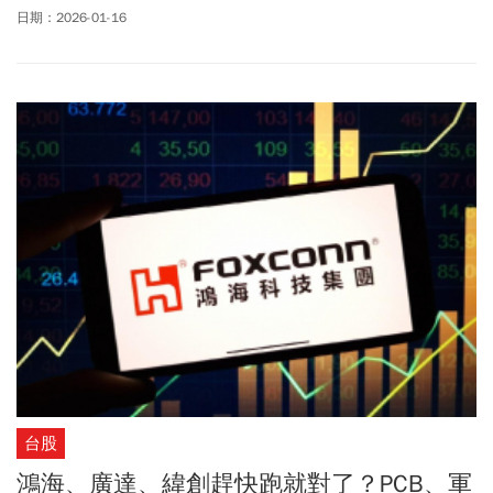
1/29為止。耀登股價連漲6日，週五（1/16）以153元開出、盤中最
日期：2026-01-16
高來到154.5元、漲跌幅2.24%。觀察耀登股價走勢，約在1/8開始
表現強勁；由於美中太空競賽升溫，耀登可以說是目前低軌衛星概
念股中的「人氣領頭羊」。
台股
鴻海、廣達、緯創趕快跑就對了？PCB、軍