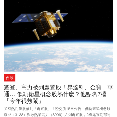
合計買超157.78億元。週三盤面最吸睛的莫過於「低軌衛星」雙雄
燿華(2367)與面板股友達(2409)、群創(3481)。燿華開盤展現強勁買
氣，股價一路狂飆，最終亮燈漲停鎖死在59.50元，排隊委買張數高
達近6萬張。友達也在衛星應用題材助攻下，直接衝上漲停板15.15
元，成交量爆出逾19萬張，群創也直奔漲停，以23元作收。IC設計
龍頭聯發科(2454)則因為市場普遍預期法說會將釋出AI手機晶片的重
磅利多，買盤提前卡位，撐起大盤一片天，終場收在1800元整數大
關。此外，PCB股王台光電(2383)盤踞AI和低軌衛星兩大市場，開盤
大漲逾9%，一路飆到2040元新天價、漲幅高達9.97%，成為首檔登
上2000元大關的PCB個股。今日市值達7309.75億元，擠入台股市值
前15名。
台股
耀登、高力被列處置股！昇達科、金寶、華
通... 低軌衛星概念股熱什麼？他點名7檔
「今年很熱鬧」
又有熱門飆股被列「處置股」！證交所15日公告，低軌衛星概念股
耀登（3138）與散熱業高力（8996）入列處置股，2檔處置期都到