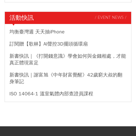
活動快訊
/ EVENT NEWS /
均衡臺灣週 天天抽iPhone
訂閱贈【歌林】AI聲控3D擺頭循環扇
新書快訊｜《打開錢意識》學會如何與金錢相處，才能
真正體現富足
新書快訊｜謝富旭《中年財富覺醒》42歲窮大叔的翻
身筆記
ISO 14064-1 溫室氣體內部查證員課程