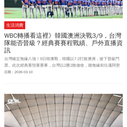
生活消費
WBC轉播看這裡》韓國澳洲決戰3/9，台灣
隊能否晉級？經典賽賽程戰績、戶外直播資
訊
台灣確定無緣八強！9日韓澳戰，韓國以7:2打敗澳洲，搶下晉級門
票。此次經典賽預賽賽事，台灣以2勝2敗做收，雖無緣前往邁阿密
與其他棒球強權一戰，仍打出漂亮一役，更首次在經典賽賽事中擊
日期：2026-03-10
敗韓國，創下20年來的紀錄。此次台灣隊集結各路好手，堪稱是史
上最豪華的投手陣容，包含備受大聯盟看好的旅日球員徐若熙，以
及旅外好手古林睿煬、林昱珉、林維恩等球員，由台灣隊長陳傑憲
領軍，盼能在預賽中奪得佳績。而「費仔」費爾柴德也用兩支全壘
打讓所有台灣人記得他！雖然前兩場打線未能如期發揮，但台灣隊
越戰越勇，不僅投手群繳出亮眼成績單，４場比賽更是０失誤，讓
不少球迷相當振奮！《今周刊》本文整理WBC經典賽台灣隊賽程及
各組賽事結果、轉播平台、戶外直播派對等資訊，誰能獲得晉級資