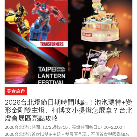
成猛打賞，更直接進入「完全打擊」聽牌狀態。經典賽預賽與八強
複賽皆設有提前結束比賽機制，也就是所謂的「扣倒」規則，若5局
結束雙方分差達15分以上，或7局結束分差達10分以上，比賽將提前
結束。7局提前結束，中華對日本0：13敗北。曾豪駒賽後接受訪問
時表示，這樣的落敗非常沉重，選手都努力想要表現，但是從開賽
到現在，打擊沒發揮是事實，一直想辦法讓選手趕快找到手感，他
也喊話希望大家不要責怪選手，「所有責任都是我自己扛就好」，
打線的關鍵一擊沒辦法掌握，這是後面兩場必須要去做好的地方。
美食旅遊
2026台北燈節日期時間地點！泡泡瑪特+變
形金剛雙主燈、柯博文小提燈怎麼拿？台北
燈會展區亮點攻略
2026台北燈節時間自2/25到3/15，亮燈時間每日17:00~22:00！
2026台北燈節首次以雙IP主題＋雙展區呈現，不僅首次與國際知名