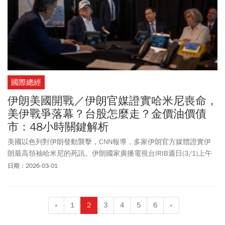
國際總經
伊朗美國開戰／伊朗官媒證實哈米尼喪命，
美伊戰爭落幕？台股怎麼走？金價油價債
市：48小時關鍵解析
美國以色列對伊朗發動襲擊，CNN報導，多家伊朗官方媒體證實伊
朗最高領袖哈米尼的死訊。伊朗國家廣播電視台IRIB週日(3/1)上午
報導，伊朗最高領袖已殉難，伊朗宣布，在最高領袖逝世後，全國
日期：2026-03-01
哀悼40天。以色列早前表示，其襲擊目標針對伊朗最高領袖、總統
及武裝部隊首長，川普在發動襲擊伊朗後，發布8分鐘演說，呼籲讓
伊朗政權更迭，川普形容美國的軍事行動是「大規模且持續進行
«
1
2
3
4
5
6
»
的」，呼籲伊朗民眾「接管你們的政府」。隨後伊朗展開報復，對
以色列及中東各地的美國目標，發動了前所未有的一波襲擊。目前