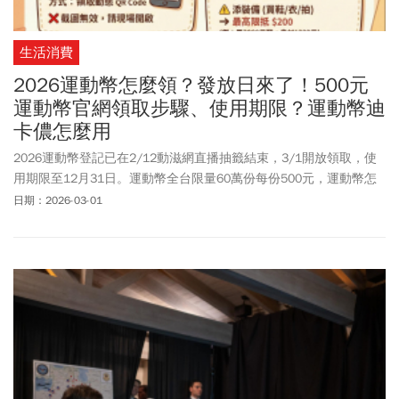
生活消費
2026運動幣怎麼領？發放日來了！500元
運動幣官網領取步驟、使用期限？運動幣迪
卡儂怎麼用
2026運動幣登記已在2/12動滋網直播抽籤結束，3/1開放領取，使
用期限至12月31日。運動幣全台限量60萬份每份500元，運動幣怎
麼領、運動裝備能否買、運動幣使用方式、運動幣資格、動滋網
日期：2026-03-01
500.gov.tw怎麼領？運動幣迪卡儂怎麼用？運動幣懶人包必看！