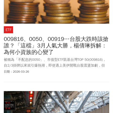
ETF
009816、0050、00919…台股大跌時該搶
誰？「這檔」3月人氣大勝，楊倩琳拆解：
為何小資族的心變了
被稱為「不配息的0050」、市值型ETF凱基台灣TOP 50(009816)，
自2/3掛牌以來就引爆熱潮，即使遇上美伊開戰台股震盪加劇，但
009816受益人成長飆速，贏過不少熱門高息ETF，如群益台灣精選
日期：2026-03-26
高息(00919)、元大高股息(0056)，以及國泰永續高股息(00878)。盤
點美伊開戰以來，人氣前3名台股ETF，其受益人都大增逾10萬人以
上，包含元大台灣50(0050)、凱基台灣TOP50(009816)，以及群益台
灣精選高息(00919)。小資理財教主Dr.Selena(楊倩琳博士)就點出，
小資族正在轉向「不配息市值型ETF」，009816的3月受益成長人
數，已經超越不少老牌市值型ETF，背後，其實代表一個非常明確的
新趨勢，就是投資人開始從「追求穩定高配息」轉向「重視資產成