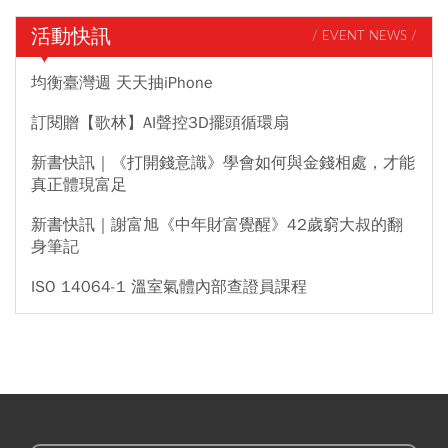
判，維護中東地區和平穩定。美國為何開戰伊朗、美伊戰爭影響油
價、金價、股市層面有多廣？今周刊一文拆解。（原文刊載於2/28
活動快訊
/ EVENT NEWS /
2300，更新時間為3/1 1000)
均衡臺灣週 天天抽iPhone
訂閱贈【歌林】AI聲控3D擺頭循環扇
新書快訊｜《打開錢意識》學會如何與金錢相處，才能
真正體現富足
新書快訊｜謝富旭《中年財富覺醒》42歲窮大叔的翻
身筆記
ISO 14064-1 溫室氣體內部查證員課程