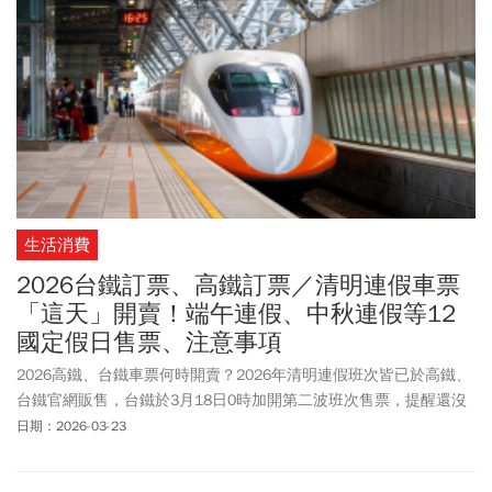
長與長期報酬」。配息不等於變有錢，真正關鍵是「總報酬」。為
什麼009816會爆紅？核心原因只有一個：它更符合長期致富的邏
輯。
生活消費
2026台鐵訂票、高鐵訂票／清明連假車票
「這天」開賣！端午連假、中秋連假等12
國定假日售票、注意事項
2026高鐵、台鐵車票何時開賣？2026年清明連假班次皆已於高鐵、
台鐵官網販售，台鐵於3月18日0時加開第二波班次售票，提醒還沒
有搶到票的旅客可以把握機會。2026高鐵、台鐵車票疏運日程表公
日期：2026-03-23
布了！包含熱門的農曆春節假期、清明連假、中秋教師節連假等重
要節日都將於指定時間開賣，有計畫要於連假期間返鄉或出遊的民