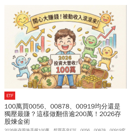
眾可先將售票期程記下，避免錯過搶票時間。《今周刊》整理高
鐵、台鐵2026年全年搶票行事曆、訂票時間、注意事項一文看。
ETF
100萬買0056、00878、00919均分還是
獨壓最賺？這樣做翻倍逾200萬！2026存
股煉金術
2026年存股族手握100萬，想買高息ETF，0056、00878、00919究