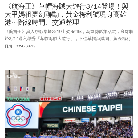
《航海王》草帽海賊大遊行3/14登場！與
大甲媽祖夢幻聯動，黃金梅利號現身高雄
港…路線時間、交通整理
《航海王》真人版影集於3/10上架Netflix，為宣傳影集活動，高雄將
於3/14週六舉辦「草帽海賊大遊行」，不僅草帽海賊團、黃金梅利
號、巨鯨拉布都將現身，更夢幻聯動請「鎮瀾宮媽祖」一路護航，
日期：2026-03-13
讓粉絲們又驚又喜！草帽海賊大遊行如何報名？遊行路線怎麼走？
活動又有哪些亮點？《今周刊》本文一文整理，活動只有一天，海
賊迷千萬別錯過！