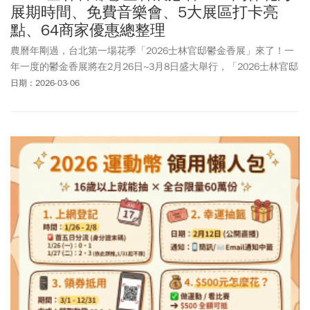
展期時間、免費音樂會、5大展區打卡亮
點、64商家優惠總整理
農曆年剛過，台北第一場花季「2026士林官邸鬱金香展」來了！一
年一度的鬱金香展將在2月26日~3月8日盛大舉行，「2026士林官邸
鬱金香展」展示超過11萬株、多達26種來自荷蘭及日本的鬱金香，
日期：2026-03-06
讓你一次看遍不同花色與造型的鬱金香！「2026士林官邸鬱金香
展」以「浪漫滿園」為主題，打造5大展區，本文整理「2026士林官
邸鬱金香展」時間、日期、合作店家優惠資訊、必看亮點和交通資
訊，把握春天賞花去。