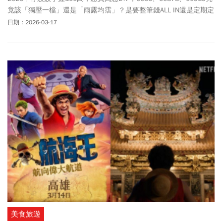
竟該「獨壓一檔」還是「雨露均霑」？是要整筆錢ALL IN還是定期定
額？該如何操作才能榨出最高的預期報酬？今周刊一文解析。
日期：2026-03-17
美食旅遊