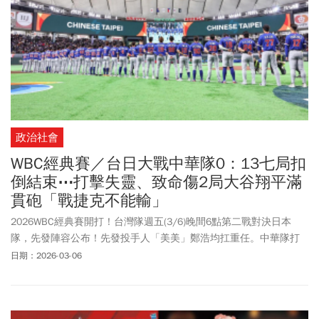
格，搶下2026WBC賽事冠軍？
政治社會
WBC經典賽／台日大戰中華隊0：13七局扣
倒結束⋯打擊失靈、致命傷2局大谷翔平滿
貫砲「戰捷克不能輸」
2026WBC經典賽開打！台灣隊週五(3/6)晚間6點第二戰對決日本
隊，先發陣容公布！先發投手人「美美」鄭浩均扛重任。中華隊打
線先發名單公布，隊長陳傑憲因傷並未列入先發名單。中華隊先發
日期：2026-03-06
投手鄭浩均在第2局滿壘的情況下，勇敢對決大谷翔平，結果被轟出
滿貫砲，台灣第2局狂丟10分，0比10落後。開賽僅僅2局，大谷翔
平已經集滿「一壘安打、二壘安打、全壘打」，不僅在兩局內就達