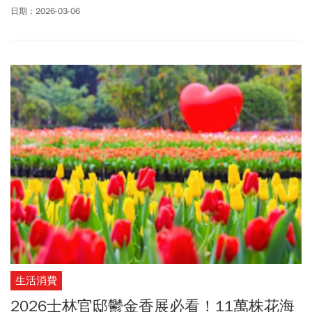
IP《變形金剛》合作，花博展區還將有10公尺高柯博文現身！西門
日期：2026-03-06
展區也有超大亮點！集結國際潮玩品牌泡泡瑪特六大人氣角色：
Baby Molly、Labubu、星星人、Skullpanda、Dimmo、Hirono小
野，8公尺高的Molly將降臨西門紅樓，讓粉絲們超期待！2026台北
燈節雙展區在哪？有哪些亮點？小提燈何時發放？2026台北燈節資
訊一文看！
生活消費
2026士林官邸鬱金香展必看！11萬株花海