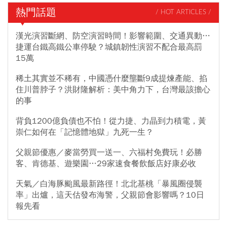
阿拉伯聯合大公國（阿聯酋）人口最多城市杜拜、巴林、卡達、科
熱門話題
/ HOT ARTICLES /
威特以及約旦均發生爆炸，這些國家境內多半駐有美軍基地，杜拜
所有往返機場的航班均已暫停。阿聯酋官員高級外交官加爾加什發
漢光演習斷網、防空演習時間！影響範圍、交通異動…
表講話，稱阿聯酋週遭到伊朗襲擊，以報復美國和以色列的空襲，
捷運台鐵高鐵公車停駛？城鎮韌性演習不配合最高罰
阿聯酋「並不完全了解」這場戰爭將如何發展，並呼籲重返談判
15萬
桌。「我們對此感到極其沮喪，並譴責伊朗將這場衝突擴大到鄰
稀土其實並不稀有，中國憑什麼壟斷9成提煉產能、掐
國…，但與此同時，我認為我們都明白，該地區必須避免發生我們
住川普脖子？洪財隆解析：美中角力下，台灣最該擔心
尚不完全了解的大規模軍事對抗」。加爾加什表示，阿聯酋事先並
的事
未收到軍事行動的通知，但根據美伊談判的結果，阿聯酋對此早有
預料。加爾加什表示，雖然伊朗的核子計畫和飛彈計畫對區域穩定
背負1200億負債也不怕！從力捷、力晶到力積電，黃
構成威脅，但必須透過「政治進程」和談判來解決這些問題。卡達
崇仁如何在「記憶體地獄」九死一生？
通訊社報導，沙烏地阿拉伯王國以最強烈的措辭譴責伊朗公然侵略
和肆意侵犯卡達國、阿拉伯聯合大公國、巴林王國、科威特國和約
父親節優惠／麥當勞買一送一、六福村免費玩！必勝
旦哈希姆王國主權的行為。沙烏地阿拉伯外交部重申，對上述兄弟
客、肯德基、遊樂園…29家速食餐飲飯店好康必收
國家的全力聲援和支持，並強調將動用一切力量支持它們採取的任
天氣／白海豚颱風最新路徑！北北基桃「暴風圈侵襲
何措施，同時警告稱，持續侵犯國家主權和國際法原則將帶來嚴重
率」出爐，這天估發布海警，父親節會影響嗎？10日
後果。中國外交部則是在官網表示，中方高度關切美國和以色列軍
報先看
事打擊伊朗，伊朗國家主權、安全和領土完整應該受到尊重。中國
呼籲立即停止軍事行動，避免緊張情勢進一步升級，恢復對話談