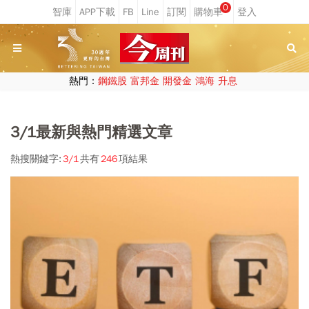
0
熱門：
鋼鐵股
富邦金
開發金
鴻海
升息
3/1最新與熱門精選文章
熱搜關鍵字:
3/1
共有
246
項結果