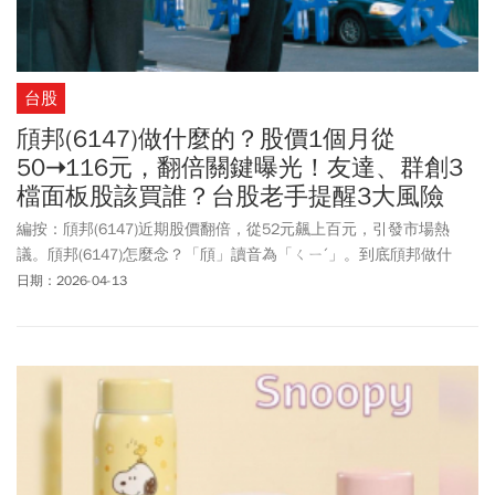
台股
頎邦(6147)做什麼的？股價1個月從
50➝116元，翻倍關鍵曝光！友達、群創3
檔面板股該買誰？台股老手提醒3大風險
編按：頎邦(6147)近期股價翻倍，從52元飆上百元，引發市場熱
議。頎邦(6147)怎麼念？「頎」讀音為「ㄑㄧˊ」。到底頎邦做什
麼？為何能從傳統DDIC封測廠，藉由矽光子封裝與 LPO 跨入AI 光通
日期：2026-04-13
訊領域？本文帶你一次看懂。頎邦股價漲這麼多了，現在可以買
嗎？台股老手提醒三大風險。