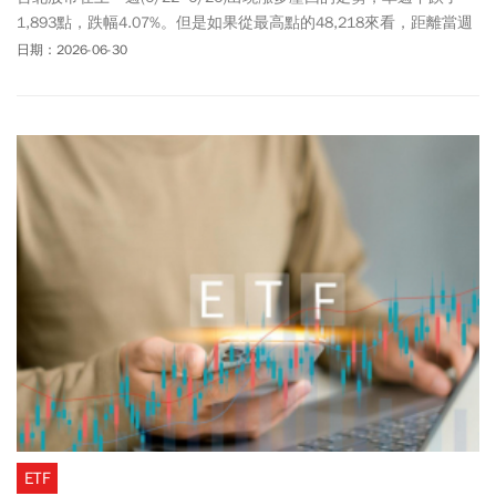
1,893點，跌幅4.07%。但是如果從最高點的48,218來看，距離當週
最低點44,454，跌點高達3,764點，幾乎多了將近一倍之多。會有如
日期：2026-06-30
此的下跌，有人歸咎於過高的融資餘額，但我卻看到另一個賣壓來
源，就是投信。
ETF