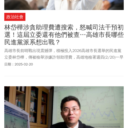
政治社會
林岱樺涉貪助理費遭搜索，怒喊司法干預初
選！這屆立委還有他們被查…高雄市長哪些
民進黨派系想出戰？
高雄市長前哨戰出現震撼彈，積極投入2026高雄市長選舉的民進黨
立委林岱樺，傳被檢舉涉嫌詐領助理費，高雄地檢署週四(2/20)一早
依規定知會立法院，並指揮搜索約談，據了解，包括林的立法院國
日期：2025-02-20
會辦公室與高雄地方服務處均遭到搜索，稍後會將林岱樺及相關人
帶回偵訊。對此，林岱樺服務處上午發出聲明指出，林岱樺在8任立
委任期間，一向恪守法規，相關費用均要求合法合規，現階段尊重
司法，配合檢調司法調查，靜待一切水落石出，還本人清白。民進
黨發言人韓瑩回應，因為案件還在進行中，「尊重司法調查，勿枉
勿縱」，可望代表國民黨出戰高雄市長的國民黨立委柯志恩則回
應，這是民進黨家內事。暗指此案件為綠營內鬥。林岱樺本人被帶
到調查局時，則是不顧調查員的攔阻，拿著一張字條對場外媒體大
喊「政治干預司法、司法干預初選！」對此，總統賴清德面對媒體