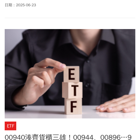
點，失守2萬2關卡，最低來到21582.11點，台積電(2330)股價下跌
日期：2025-06-23
35元，最低來到1020元。根據TVBS新聞網報導，分析師翁偉捷認
為，台股一定會受到較大的壓力，一旦收盤跌破2萬2，初步反彈就
算是結束，若美國參戰讓局面受控制，或伊朗明顯投降、議和，對
股匯市就影響不大，如果伊朗若抵抗到底、1個月內還無法結束，則
金融市場則影響較大。
ETF
00940湊齊貨櫃三雄！00944、00896…9