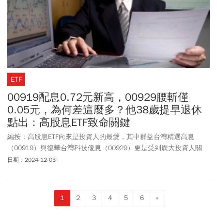
記者詢問時，並沒有任何回應。
ETF
00919配息0.72元新高，00929腰斬僅
0.05元，為何差這麼多？他38歲提早退休
點出：高股息ETF致命關鍵
編按：高股息ETF向來是投資人的最愛，其中群益台灣精選高息
（00919）與復華台灣科技優息（00929）更是受到廣大投資人關
注。然而，近期兩檔ETF的配息政策卻出現了明顯的差異，讓投資人
日期：2024-12-03
感到困惑。00929的配息持續下滑。從今年4月至6月每股配發0.2元
創下歷史新高後，配息就開始逐月減少，12月更降至0.05元，「5度
縮水」創下新低。以12/2收盤價計算，年化配息率僅約3.32%。反
1
2
3
4
5
6
»
觀00919最新公布的第四季配息為0.72元，與前一季相同，平歷史新
高。以12/2收盤價計算，年化配息率約為12.3%。為何兩檔ETF配息