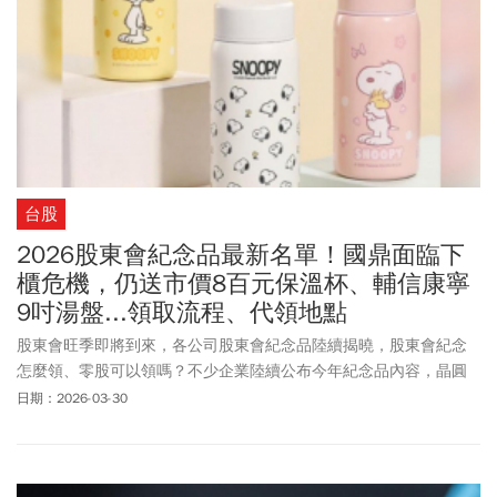
台股
2026股東會紀念品最新名單！國鼎面臨下
櫃危機，仍送市價8百元保溫杯、輔信康寧
9吋湯盤...領取流程、代領地點
股東會旺季即將到來，各公司股東會紀念品陸續揭曉，股東會紀念
怎麼領、零股可以領嗎？不少企業陸續公布今年紀念品內容，晶圓
代工大廠聯電（2303）今年股東會禮品主角不再是過去幾年的貓貓
日期：2026-03-30
蟲咖波相關周邊，今年將改送超夯的史努比保溫瓶，預料將引爆另
一波搶領風潮。以往備受股民關注的「紀念品人氣王」中鋼
（2002），今年紀念品破天荒送超商50元禮品卡，讓百萬股東大失