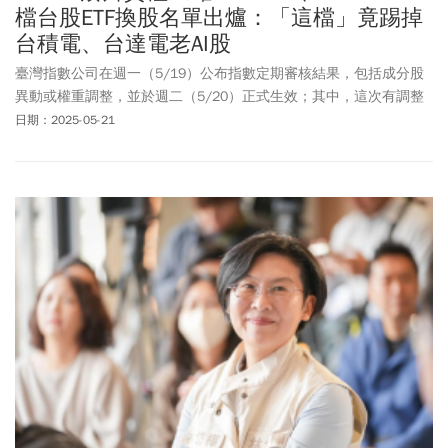
檔台股ETF換股名單出爐：「這檔」竟踢掉
台積電、台達電老AI股
臺灣指數公司在週一（5/19）公布指數定期審核結果，包括成分股
異動或權重調整，並於週二（5/20）正式生效；其中，這次有調整
的包含9檔台股ETF、2檔ETN（Exchange Traded Note, 指數投資證
日期：2025-05-21
券），以及臺灣生技期貨。