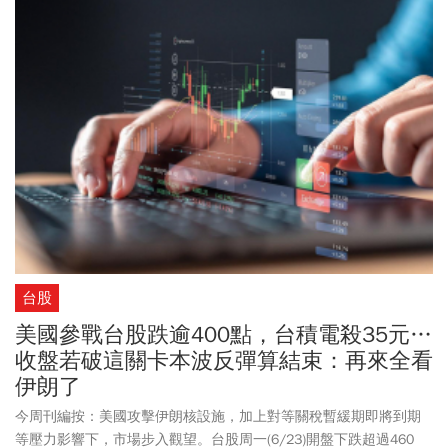
所望；中鋼5月22日將召開股東會，最後買進日估落在3月19日。此
外，電腦廠輔信（2405）祭出康寧9吋湯盤、昔日生技新藥股王國鼎
（4132）近期面臨下櫃風險，仍送出市價高達800元的樂扣樂扣保
溫杯，引發股民討論。擁有逾7萬股民的台鹽（1737）宣布股東會紀
念品為「雙主菜」模式，分別送「台塩生技UP機能吸凍1盒」及「台
塩線上股東專區購物金2000元」。
台股
美國參戰台股跌逾400點，台積電殺35元…
收盤若破這關卡本波反彈算結束：再來全看
伊朗了
今周刊編按：美國攻擊伊朗核設施，加上對等關稅暫緩期即將到期
等壓力影響下，市場步入觀望。台股周一(6/23)開盤下跌超過460