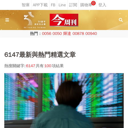
0
熱門：
0056
0050
輝達
00878
00940
6147最新與熱門精選文章
熱搜關鍵字:
6147
共有
100
項結果