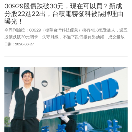
00929股價跌破30元，現在可以買？新成
分股22進22出，台積電聯發科被踢掉理由
曝光！
今周刊編按：00929（復華台灣科技優息）擁有40.8萬受益人，週五
股價跌破30元關卡，失守月線，不過下跌低接買盤踴躍，成交量放
大到5.9萬張。最新換股名單出爐，本次「22進22出」大幅洗牌最令
日期：2026-06-27
人訝異的，是剔除台積電和聯發科。在本次新增的22檔成分股中，
00929改由電子代工龍頭領軍接棒，大舉納入鴻海、廣達、英業達、
緯創與技嘉等個股。不僅如此，為了提升投資組合中較具防禦性的
特質，電信三雄中華電、台灣大、遠傳此次也全數獲選入列。而在
遭到刪除的22檔個股方面，除了台積電與聯發科外，本次也剔除了
仁寶、宏碁、和碩等老牌PC與代工廠，以及環球晶、力成、文曄、
富邦媒與神基等多檔各領域的指標股。此次成分股名單的調整，預
計將於6/29起生效，為了避免巨額資金一次性進出對市場造成劇烈
波動，官方特別規劃了8個交易日的「調整過渡期」來進行籌碼轉
換。這次著眼於代工廠與防禦型電信股的戰略性大換股，預期將為
00929帶來全新的投資風貌。