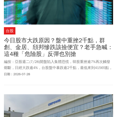
台股
今日股市大跌原因？盤中重挫2千點，群
創、金居、頎邦慘跌該撿便宜？老手急喊：
這4種「危險股」反彈也別搶
編按：亞股週二(7/28)開盤陷入集體恐慌，韓股重挫逾7%再次觸發
熔斷，日經大跌逾4%，台股盤中暴跌逾2千點，最低來到41565點，
寫下史上第5大盤中跌點！護國神山台積電(2330)更一度暴跌80元至
日期：2026-07-28
2270元，4萬2大關宣告失守。明明美伊暫時停火讓布蘭特原油重挫
8.7%回到88.36美元，通膨壓力大幅減輕，為何科技股卻一夕崩盤？
問題出在半導體族群。費城半導體指數大跌逾2.2%，輝達（Nvidia）
重挫近5%，不僅讓蘋果重新奪回全球市值龍頭，超微（AMD）與艾
司摩爾（ASML）也分別暴跌逾5%與近6%。這波晶片慘案主要源於
兩大隱憂：第一是市場傳出輝達擬為OpenAI高達2500億美元的資料
中心租賃提供融資，引發華爾街對「循環融資」與AI終端真實需求的