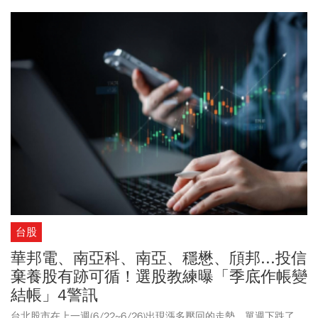
三名如下，持有市值達8.3億的主動統一台股增長(00981A)，終場下
跌1.15元至 27.54元；持有7.2 億元的群益半導體收益(00927)，終
場下跌1.04至35.9 元；持約 3.1 億元的主動野村台灣50(00985A)，
則是跌0.66元，收20.63 元。
台股
華邦電、南亞科、南亞、穩懋、頎邦...投信
棄養股有跡可循！選股教練曝「季底作帳變
結帳」4警訊
台北股市在上一週(6/22~6/26)出現漲多壓回的走勢，單週下跌了