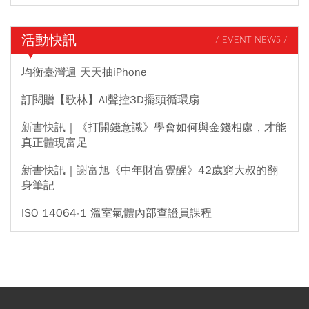
活動快訊
/ EVENT NEWS /
均衡臺灣週 天天抽iPhone
訂閱贈【歌林】AI聲控3D擺頭循環扇
新書快訊｜《打開錢意識》學會如何與金錢相處，才能
真正體現富足
新書快訊｜謝富旭《中年財富覺醒》42歲窮大叔的翻
身筆記
ISO 14064-1 溫室氣體內部查證員課程