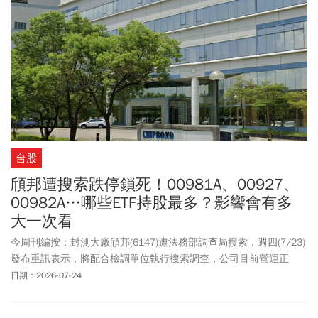
強烈疑慮；第二則是中國國企傳出已量產DUV曝光機，加上記憶體大
廠長鑫存儲（CXMT）上市表現亮眼，半導體自主化進展讓外資重新
評估競爭格局。接下來科技巨頭的財報與資本支出展望，將成為AI供
應鏈估值是否重新修正的關鍵分水嶺。
台股
頎邦遭搜索跌停鎖死！00981A、00927、
00982A…哪些ETF持股最多？影響會有多
大一次看
今周刊編按：封測大廠頎邦(6147)遭法務部調查局搜索，週四(7/23)
發布重訊表示，將配合檢調單位執行搜索調查，公司目前營運正
常，此事對公司財務及業務並無重大影響。然而，頎邦股價週五
日期：2026-07-24
(7/24)開盤即跳空跌停，鎖死在158元直到收盤，下跌17.5元。財經
粉專「財經雪倫」整理持有頎邦的台股ETF名單。其中持有最多的前