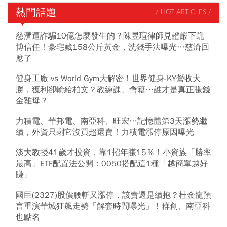
差距如此大？38歲提早退休、身價上億的投資達人超馬芭樂，從金
熱門話題
/ HOT ARTICLES /
融海嘯過後就開始投資0056，並以其打造穩定現金流之被動收入迄
今，因為投資的起步較早，加上搭配逢低進場加碼的策略，使得長
慈濟遭詐騙10億怎麼發生的？陳昱瑄律師見證嚴下跪
期持股平均成本夠低，股利殖利率也因此都優異。 不過，從2022年
博信任！豪宅藏158公斤黃金，洗錢手法曝光…慈濟回
10月開始，超馬芭樂打造了多一道被動收入穩定現金流來源，就是
應了
00919，為什麼諸多高股息ETF中會精挑選中它、積極投資它、長期
健身工廠 vs World Gym大解密！世界健身-KY營收大
持有它、逢低加碼它？超馬芭樂分析，評比高股息ETF老將時，建議
勝，獲利卻輸給柏文？教練課、會籍…誰才是真正賺錢
應該根據該ETF歷年來表現最差，亦即殖利率最低的那一次來考慮，
金雞母？
稱之為「保底殖利率」。00919的保底殖利率為6.7%、00929則是
6.1%，市況不佳時，00919的保底殖利率有機會比00929好一些。在
力積電、華邦電、南亞科、旺宏…記憶體第3天漲勢繼
持股過程中萬一殖利率低於這個水準，投資人也會知道該換標的
續，外資只剩它沒買超還賣！力積電漲停原因曝光
了。
淡大教授41歲才投資，靠1招年賺15％！小資族「勝率
最高」ETF配置法公開：0050搭配這1種「越簡單越好
賺」
國巨(2327)股價腰斬又漲停，該賣還是續抱？杜金龍預
言重演華城狂飆走勢「解套時間曝光」！群創、南亞科
也點名