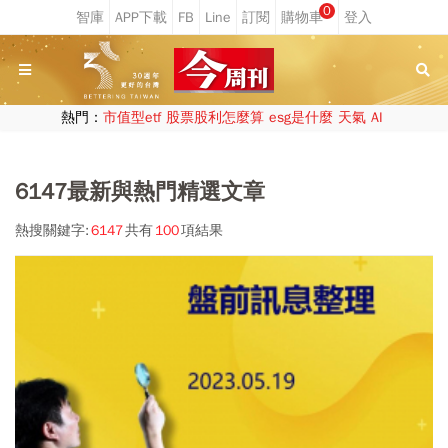
0
熱門：
市值型etf
股票股利怎麼算
esg是什麼
天氣
AI
6147最新與熱門精選文章
熱搜關鍵字:
6147
共有
100
項結果