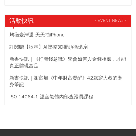
活動快訊
/ EVENT NEWS /
均衡臺灣週 天天抽iPhone
訂閱贈【歌林】AI聲控3D擺頭循環扇
新書快訊｜《打開錢意識》學會如何與金錢相處，才能
真正體現富足
新書快訊｜謝富旭《中年財富覺醒》42歲窮大叔的翻
身筆記
ISO 14064-1 溫室氣體內部查證員課程