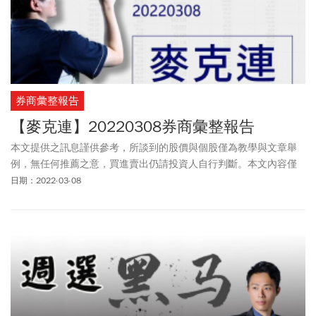
券商彙整報告
【麥克連】20220308券商彙整報告
本文提供之訊息謹供參考，所談到的股價與個股僅為教學與文章舉
例，無任何推薦之意，買進賣出仍請投資人自行判斷。本文內容僅
供訂閱戶本人使用，非經授權嚴禁任何翻印、轉載，或以任何型態
日期：2022-03-08
傳播於他人。