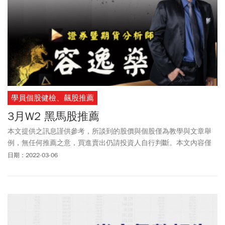
學員個股健檢、飆股推薦
3月W2 黑馬股推薦
本文提供之訊息謹供參考，所談到的股價與個股僅為教學與文章舉
例，無任何推薦之意，買進賣出仍請投資人自行判斷。本文內容僅
供訂閱戶本人使用，非經授權嚴禁任何翻印、轉載，或以任何型態
日期：2022-03-06
傳播於他人。