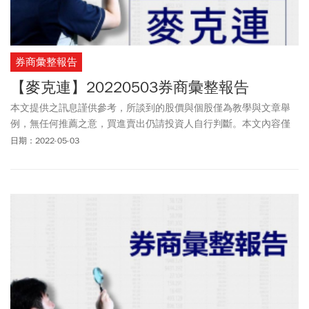
券商彙整報告
【麥克連】20220503券商彙整報告
本文提供之訊息謹供參考，所談到的股價與個股僅為教學與文章舉
例，無任何推薦之意，買進賣出仍請投資人自行判斷。本文內容僅
供訂閱戶本人使用，非經授權嚴禁任何翻印、轉載，或以任何型態
日期：2022-05-03
傳播於他人。