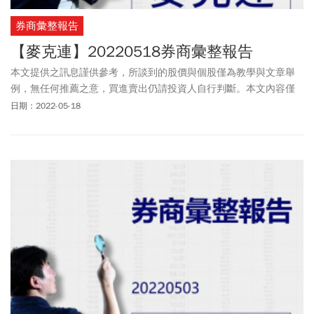
券商彙整報告
【麥克連】20220518券商彙整報告
本文提供之訊息謹供參考，所談到的股價與個股僅為教學與文章舉
例，無任何推薦之意，買進賣出仍請投資人自行判斷。本文內容僅
供訂閱戶本人使用，非經授權嚴禁任何翻印、轉載，或以任何型態
日期：2022-05-18
傳播於他人。