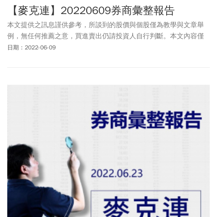
【麥克連】20220609券商彙整報告
本文提供之訊息謹供參考，所談到的股價與個股僅為教學與文章舉
例，無任何推薦之意，買進賣出仍請投資人自行判斷。本文內容僅
供訂閱戶本人使用，非經授權嚴禁任何翻印、轉載，或以任何型態
日期：2022-06-09
傳播於他人。