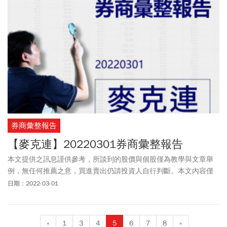
券商彙整報告
【麥克連】20220301券商彙整報告
本文提供之訊息謹供參考，所談到的股價與個股僅為教學與文章舉
例，無任何推薦之意，買進賣出仍請投資人自行判斷。本文內容僅
供訂閱戶本人使用，非經授權嚴禁任何翻印、轉載，或以任何型態
日期：2022-03-01
傳播於他人。
«
1
3
4
5
6
7
8
»