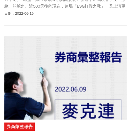
綠」的號角。近500天後的現在，這場「ESG打假之戰」，又上演更
鋪天蓋地的第二幕。隨著全球一個又一個雷厲風行的圍剿案例曝
日期：2022-06-15
光，假面ESG正因此一一現形！
券商彙整報告