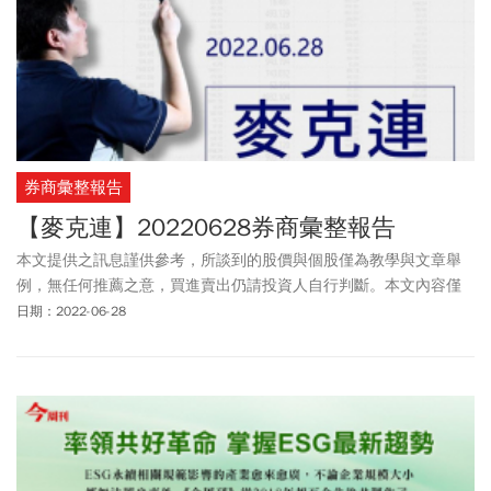
券商彙整報告
【麥克連】20220628券商彙整報告
本文提供之訊息謹供參考，所談到的股價與個股僅為教學與文章舉
例，無任何推薦之意，買進賣出仍請投資人自行判斷。本文內容僅
供訂閱戶本人使用，非經授權嚴禁任何翻印、轉載，或以任何型態
日期：2022-06-28
傳播於他人。