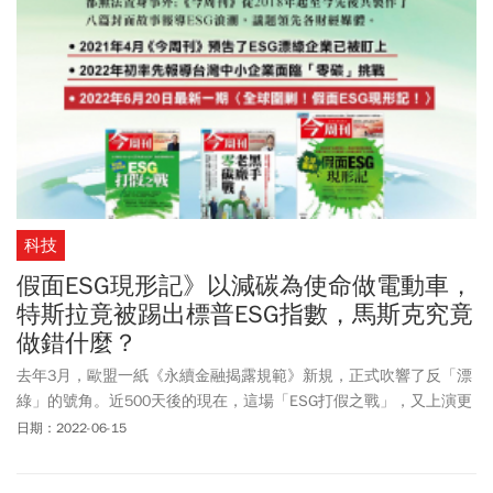
科技
假面ESG現形記》以減碳為使命做電動車，
特斯拉竟被踢出標普ESG指數，馬斯克究竟
做錯什麼？
去年3月，歐盟一紙《永續金融揭露規範》新規，正式吹響了反「漂
綠」的號角。近500天後的現在，這場「ESG打假之戰」，又上演更
鋪天蓋地的第二幕。隨著全球一個又一個雷厲風行的圍剿案例曝
日期：2022-06-15
光，假面ESG正因此一一現形！