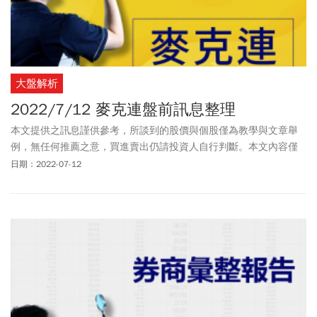
大盤解析
2022/7/12 麥克連盤前訊息整理
本文提供之訊息謹供參考，所談到的股價與個股僅為教學與文章舉
例，無任何推薦之意，買進賣出仍請投資人自行判斷。本文內容僅
供訂閱戶本人使用，非經授權嚴禁任何翻印、轉載，或以任何型態
日期：2022-07-12
傳播於他人。