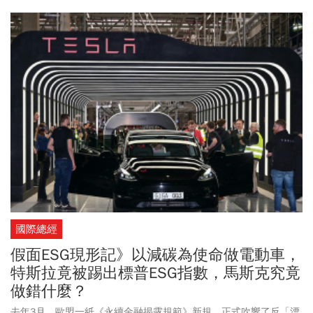
國際總經
假面ESG現形記》以減碳為使命做電動車，
特斯拉竟被踢出標普ESG指數，馬斯克究竟
做錯什麼？
去年3月，歐盟一紙《永續金融揭露規範》新規，正式吹響了反「漂