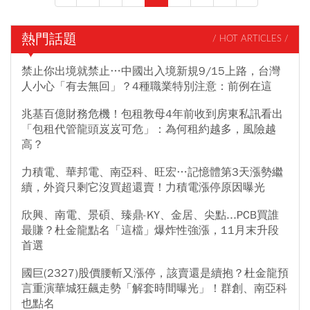
熱門話題
/ HOT ARTICLES /
禁止你出境就禁止…中國出入境新規9/15上路，台灣
人小心「有去無回」？4種職業特別注意：前例在這
兆基百億財務危機！包租教母4年前收到房東私訊看出
「包租代管龍頭岌岌可危」：為何租約越多，風險越
高？
力積電、華邦電、南亞科、旺宏…記憶體第3天漲勢繼
續，外資只剩它沒買超還賣！力積電漲停原因曝光
欣興、南電、景碩、臻鼎-KY、金居、尖點...PCB買誰
最賺？杜金龍點名「這檔」爆炸性強漲，11月末升段
首選
國巨(2327)股價腰斬又漲停，該賣還是續抱？杜金龍預
言重演華城狂飆走勢「解套時間曝光」！群創、南亞科
也點名