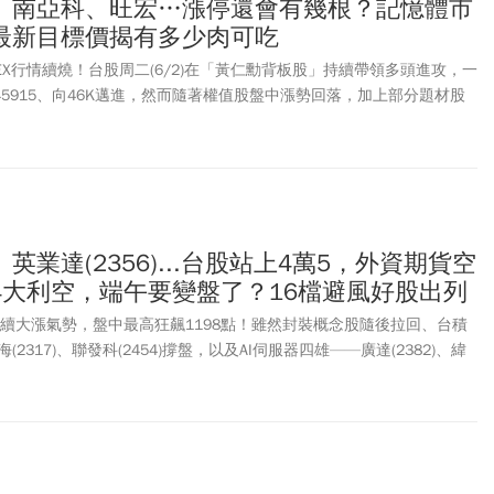
、南亞科、旺宏…漲停還會有幾根？記憶體市
最新目標價揭有多少肉可吃
TEX行情續燒！台股周二(6/2)在「黃仁勳背板股」持續帶領多頭進攻，一
45915、向46K邁進，然而隨著權值股盤中漲勢回落，加上部分題材股
獲利大躍進，華邦電(2344)4月獲利較去年同期大增216倍，股價漲停
天價，旺宏(2337)4月獲利年增8倍，大漲逾5%、站上新高180元，南亞
度來到417.5元新高價，威剛(3260)亮燈漲停469.5元，晶豪科(3006)、
51)勁揚4%，力積電(6770)逆勢下跌超過1%。根據TrendForce發布最新報
模屆時將突破1.28兆美元。先前大摩也以「傳統記憶體迎來意外驚喜」
升DRAM雙雄南亞科、華邦電目標價。同時也調升力積電(6770)、旺
)、英業達(2356)...台股站上4萬5，外資期貨空
6531)目標價，5檔個股全數給予「加碼」評等。
4大利空，端午要變盤了？16檔避風好股出列
)延續大漲氣勢，盤中最高狂飆1198點！雖然封裝概念股隨後拉回、台積
2317)、聯發科(2454)撐盤，以及AI伺服器四雄——廣達(2382)、緯
57)、英業達(2356)集體強勢漲停的攻勢下，終場大漲604點，以45337點歷
成交量縮減至14770億元，比上個交易日大減3428億元，呈現「價漲
意的是，外資今天玩起神祕的「兩手策略」。現貨部分大舉買超368.1
大台空單卻暴增3978口，總未平倉量高達64673口，創下歷史新高紀
249口空單。外資「現貨追高、期貨拼命放空」，配合期貨高達698點的