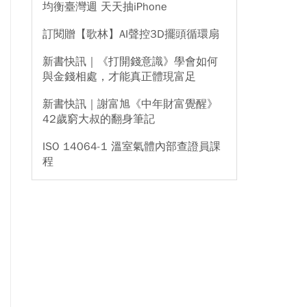
均衡臺灣週 天天抽iPhone
訂閱贈【歌林】AI聲控3D擺頭循環扇
新書快訊｜《打開錢意識》學會如何
與金錢相處，才能真正體現富足
新書快訊｜謝富旭《中年財富覺醒》
42歲窮大叔的翻身筆記
ISO 14064-1 溫室氣體內部查證員課
程