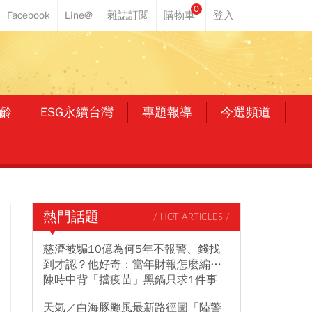
0
齡
ESG永續台灣
專題報導
今選頻道
熱門話題
/ HOT ARTICLES /
慈濟被騙10億為何5年不報警、錢找
到才認？他好奇：當年財報怎麼編…
陳時中背「擋疫苗」黑鍋只求1件事
天氣／白海豚颱風最新路徑圖「陸警