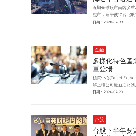
近期全球股市面臨多重
熊市，連帶使得台北股
動，許多散戶急著停損
日期：2026-07-30
賣會」。
金融
多樣化特色產
重登場
櫃買中心(Taipei 
解上櫃公司最新之財務
會」，日期分別為115年
日期：2026-07-29
台北花園大酒店2樓國
台股
台股下半年要