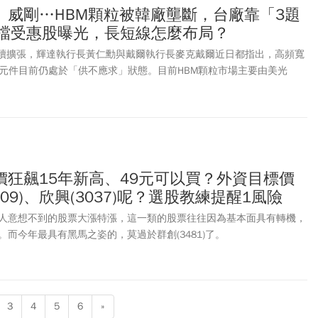
定利潤套利，還是預防回檔避險？仍需時間觀察。所幸投信今天也跟進
、威剛…HBM顆粒被韓廠壟斷，台廠靠「3題
洋法人同步偏多，短線仍有利台股繼續挑戰新高。
0檔受惠股曝光，長短線怎麼布局？
持續擴張，輝達執行長黃仁勳與戴爾執行長麥克戴爾近日都指出，高頻寬
進元件目前仍處於「供不應求」狀態。目前HBM顆粒市場主要由美光
力士（SK Hynix）與三星電子（Samsung）壟斷。雖然台廠並未直接生產
過三大方向受惠AI浪潮。首先是先進封裝與晶圓代工需求大增，受惠廠商
、力成（6239）、京元電子（2449）等。第二，由於HBM產能排擠效
業級SSD等傳統記憶體價格上漲，讓記憶體模組與控制IC廠同步受惠，
群聯（8299）、威剛（3260）、十銓（4967）等，因擁有低價庫存優
心的台廠因而獲利暴增。第三，HBM採用高精密堆疊技術，製程與測試
)股價狂飆15年新高、49元可以買？外資目標價
與先進封裝設備需求同步暴增。相關設備廠如萬潤（6187）、穎崴
09)、欣興(3037)呢？選股教練提醒1風險
223）也隨著晶圓廠擴產、設備訂單陸續交機，迎來獲利成長。來看周二
的股市表現，台積電下跌40元，跌幅1.73%，收在2,270元；力成開盤
人意想不到的股票大漲特漲，這一類的股票往往因為基本面具有轉機，
京元電子大漲21.5元，漲幅6.78%，收在338.5元。記憶體族群方面，
而今年最具有黑馬之姿的，莫過於群創(3481)了。
%，收在1,690元；群聯上漲25元，漲幅1.01%，收在2,505元；威剛上
%，收在410元；穎崴大漲55元，漲幅0.62%，收在8,905元。至於十銓小
，收在271元；萬潤則下跌55元，跌幅4.55%，收在1155元。
3
4
5
6
»