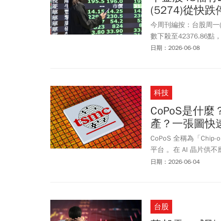
(5274)從
今周刊編按：台股周一(6
數下殺至42376.8
千金股也慘兮兮，48檔一
日期：2026-06-08
(6274)、奇鋐(3017)
燈。股王信驊最重跌逾9
11點已經拉到快平盤！
科技
好奇，主要是受惠5 月
172%，累前5月營收達
CoPoS是什
至280億元、稅後EPS飆
產？一張圖快
運成長軌道極具想像空
股王信驊從快跌停一路
CoPoS 全稱為「Chip-
新高，法人預期信驊第
平台 。在 AI 晶片供
14%。
在法說會證實，正全力
日期：2026-06-04
為延續護國神山獨霸地位的
概念股有哪些？它為何
台股