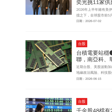
奕光挑11家
2026年上半年雖有
擋之下，全球股市前5
日期：2026-07-02
台股
台積電要站穩
聯，南亞科、
近期台股、美股波動加
地緣政治風險、科技股
本面仍有支撐，但短線
日期：2026-06-15
個轉強訊號：費半是否止
再把資金投入那些「營
定現金流的防禦型標的
台股
千金股48檔有