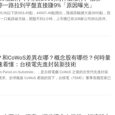
快跌停一路拉到平盤直接賺9%「原因曝光」
/8)以下跌563.45點，44507.49點開出，隨後跌幅擴大逾2650點，指
6點，一口氣跌破月線，開盤不到1小時，上市櫃已有208家公司掛出跌停。
度有25檔亮燈跌停，包括「股后」穎崴(6515)、光聖(6442)、台燿
、聯亞(3081)、雍智科技(6683)、AES-KY(6781)、萬潤(6187)等皆亮綠
.7%，最低來到15805元，1張賠掉170萬元，等於1台進口車，不過近
而川湖(2059)逆勢漲停，鎖住6180元。川湖為什麼漲停？不少股民都
營收開出超狂數字，營收首度站上3字頭，來到37.91億元創新高，年增
118.4億元，年增78.4%。另外，法人預估川湖2026年營收將大增60%
麼？和CoWoS差異在哪？概念股有哪些？何時量
至167.93元，2027年可望大賺超過兩個股本、EPS上看213.91元，營
速看懂：台積電先進封裝新技術
間，本土投顧最新報告維持「買進」評等、喊出目標價7500元。至於
拉到快平盤，勇敢買進的直接大賺近9%，也是因為信驊5月營收持續創
on-Panel-on-Substrate」，是台積電繼 CoWoS 之後的次世代先進封裝
2季營運目標應可順利達到34億至36億元刷新歷史紀錄，季增8%至
不應求、全球瘋搶 CoWoS 產能的當下，台積電（TSMC）董事長魏哲家已
研發下一代技術：CoPoS 。這項被下達封口令的「最高機密」，被視
關鍵 。本文將為您解密 CoPoS 是什麼？和 CoWoS差異？CoPoS
能達成產能翻倍、材料零浪費的驚人效益。