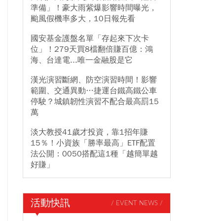
準備」！豪大雨紫爆影響時間曝光，
颱風假機率多大，10日報先看
國安基金護盤名單「存起來下次卡
位」！279天買8檔翻倍賺百億：鴻
海、台達電...唯一金融股是它
漢光演習斷網、防空演習時間！影響
範圍、交通異動…捷運台鐵高鐵公車
停駛？城鎮韌性演習不配合最高罰15
萬
淡大教授41歲才投資，靠1招年賺
15％！小資族「勝率最高」ETF配置
法公開：0050搭配這1種「越簡單越
好賺」
活動快訊
/ EVENT NEWS /