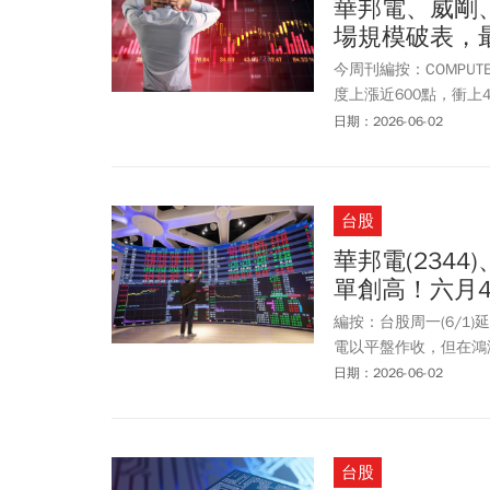
華邦電、威剛
場規模破表，
今周刊編按：COMPU
度上漲近600點，衝上
熄火，漲勢收斂。記憶體
日期：2026-06-02
來到184.5元，再飆新
科(2408)突破4字頭一
宇瞻(8271)、創見(24
台股
告，全球記憶體市場規
為主題發布產業報告，調
華邦電(2344
宏(2337)、愛普*(
單創高！六月
編按：台股周一(6/1
電以平盤作收，但在鴻海(
創(3231)、華碩(23
日期：2026-06-02
史高位作收。不過，周一
量縮」的格局。值得注
億元（連二買），但期貨
台股
錄；小台期貨也轉為2