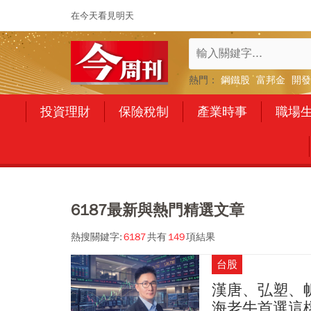
在今天看見明天
熱門：
鋼鐵股
富邦金
開發
投資理財
保險稅制
產業時事
職場
6187最新與熱門精選文章
熱搜關鍵字:
6187
共有
149
項結果
台股
漢唐、弘塑、帆
海老牛首選這