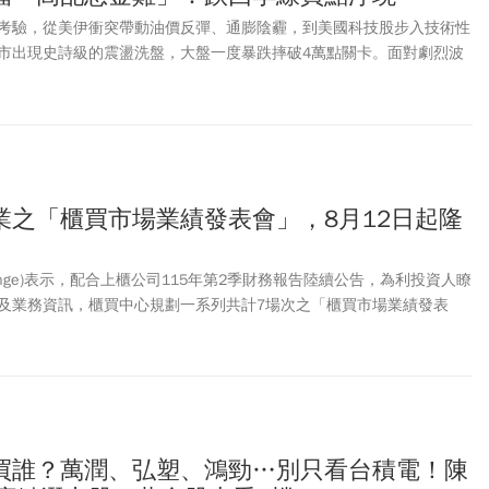
考驗，從美伊衝突帶動油價反彈、通膨陰霾，到美國科技股步入技術性
市出現史詩級的震盪洗盤，大盤一度暴跌摔破4萬點關卡。面對劇烈波
出場，但看在存股達人「股海老牛」眼裡，這卻是千載難逢的「打折特
業之「櫃買市場業績發表會」，8月12日起隆
Exchange)表示，配合上櫃公司115年第2季財務報告陸續公告，為利投資人瞭
及業務資訊，櫃買中心規劃一系列共計7場次之「櫃買市場業績發表
8月12日、17日、18日、25日、26日、27日及9月2日，舉辦地點在
際廳或櫃買中心11樓多功能資訊媒體區。
買誰？萬潤、弘塑、鴻勁…別只看台積電！陳