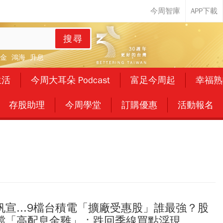
搜尋
金
鴻海
升息
生活
今周大耳朵 Podcast
富足今周起
幸福熟
存股助理
今周學堂
訂購優惠
活動報名
宣...9檔台積電「擴廠受惠股」誰最強？股
檔「高配息金雞」：跌回季線買點浮現