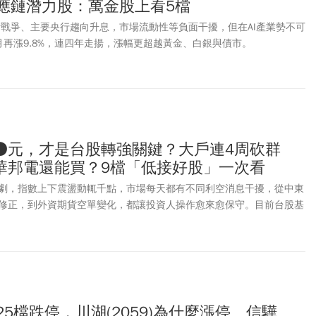
供應鏈潛力股：萬金股上看5檔
美伊戰爭、主要央行趨向升息，市場流動性等負面干擾，但在AI產業勢不可
月再漲9.8%，連四年走揚，漲幅更超越黃金、白銀與債市。
●元，才是台股轉強關鍵？大戶連4周砍群
華邦電還能買？9檔「低接好股」一次看
劇，指數上下震盪動輒千點，市場每天都有不同利空消息干擾，從中東
修正，到外資期貨空單變化，都讓投資人操作愈來愈保守。目前台股基
消息面與籌碼面波動仍大。投資人與其每天猜測指數漲跌，不如盯緊三
跌、台積電(2330)是否突破、期指是否轉回正價差。等訊號確認後，
收好、法人買、股價已修正」的個股，並適度分配給具備高殖利率或穩
，才是在震盪盤中提高勝率的關鍵。
25檔跌停，川湖(2059)為什麼漲停、信驊