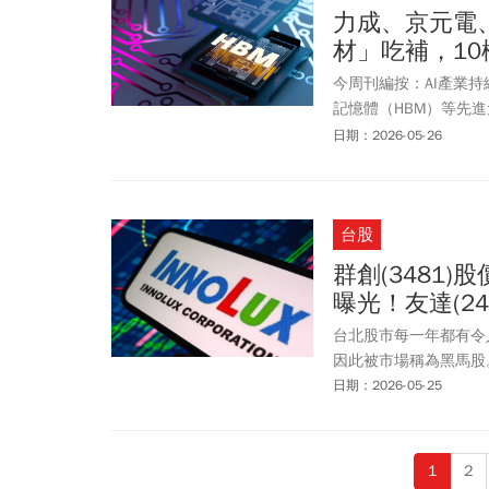
正價差，究竟是為了鎖
力成、京元電
買超64.7億元，土
材」吃補，1
今周刊編按：AI產業
記憶體（HBM）等先
（Micron）、SK海
日期：2026-05-26
HBM晶片，但仍可透
包括台積電（2330）
應，也帶動DDR5與企
台股
包括宜鼎（5289）、
勢，打入工控與資料中
群創(3481
難度高，也讓晶圓檢測
曝光！友達(24
（6515）、旺矽（6
（5/26）這三大題材股
台北股市每一年都有令
即漲停鎖死收在342元；
因此被市場稱為黑馬股。
宜鼎小漲5元，漲幅0.3
日期：2026-05-25
漲2.5元，漲幅0.61
跌0.5元，跌幅0.18%
1
2