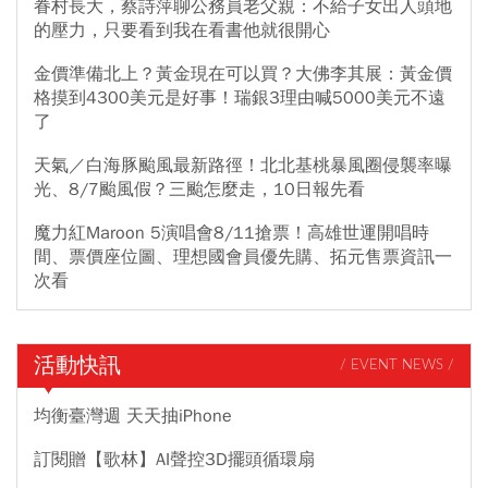
眷村長大，蔡詩萍聊公務員老父親：不給子女出人頭地
的壓力，只要看到我在看書他就很開心
金價準備北上？黃金現在可以買？大佛李其展：黃金價
格摸到4300美元是好事！瑞銀3理由喊5000美元不遠
了
天氣／白海豚颱風最新路徑！北北基桃暴風圈侵襲率曝
光、8/7颱風假？三颱怎麼走，10日報先看
魔力紅Maroon 5演唱會8/11搶票！高雄世運開唱時
間、票價座位圖、理想國會員優先購、拓元售票資訊一
次看
活動快訊
/ EVENT NEWS /
均衡臺灣週 天天抽iPhone
訂閱贈【歌林】AI聲控3D擺頭循環扇