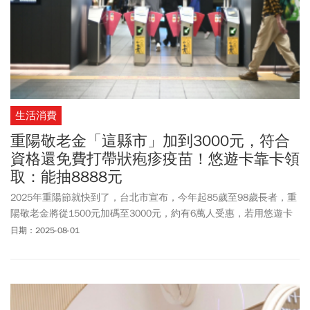
生活消費
重陽敬老金「這縣市」加到3000元，符合
資格還免費打帶狀疱疹疫苗！悠遊卡靠卡領
取：能抽8888元
2025年重陽節就快到了，台北市宣布，今年起85歲至98歲長者，重
陽敬老金將從1500元加碼至3000元，約有6萬人受惠，若用悠遊卡
靠卡領取，還有機會抽中8888元獎金。此外，北市自9月1日起，提
日期：2025-08-01
供設籍北市65歲以上長者、55歲以上原住民，凡是符合「低收入戶
或中低收入戶」且持「重大傷病註記或愛滋感染者、脾臟缺損
者」，可至北市聯合醫院8院區，免費施打兩劑帶狀疱疹疫苗。台北
市重陽敬老金領取資格、金額是多少、何時能領？以及若拿悠遊卡
靠卡領取重陽敬老禮金，如何參加「加碼抽現金」抽獎？《今周