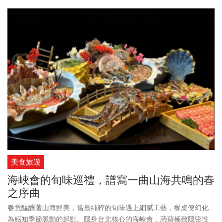
力。羅麗芬將中醫脈絡融合現代醫研，創立多個品牌，逐步建立自
己的美業版圖。2018年，她用本名創立的「羅麗芬—KY」(6666)成
功掛牌上市，寫下以「本名」於臺灣上市的傳奇。從自卑少女到國
際醫研集團總裁，羅麗芬用她的故事證明：不完美不是限制、枷
鎖，而是讓她懂得感同身受的禮物。
美食旅遊
海峽會的旬味巡禮，譜寫一曲山海共鳴的春
之序曲
春意醞釀著山海鮮美，當最純粹的旬味遇上細膩工藝，餐桌便幻化
為感知季節脈動的起點。隱身台北核心的海峽會，憑藉極致隱密性