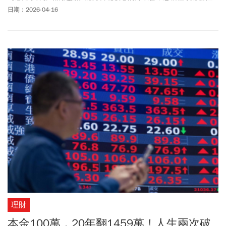
與款待底蘊，成為饕客首選。今年春季，海峽會匯聚旗下四大餐飲
日期：2026-04-16
領域，以頂級食材與精準火候交織成「春季四重奏」，譜寫一曲山
海共鳴的感官交響。
理財
本金100萬，20年翻1459萬！人生兩次破