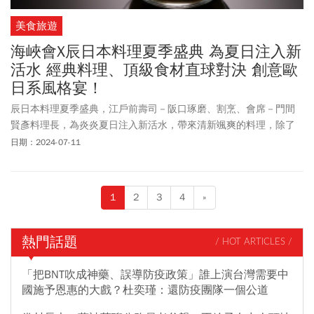
美食旅遊
海峽會X辰日本料理夏季盛典 為夏日注入新
活水 經典料理、頂級食材直球對決 創意歐
日系風格宴！
辰日本料理夏季盛典，江戶前壽司－阪口琢磨、割烹、會席－門間
賢彥料理長，為炎炎夏日注入新活水，帶來清新颯爽的料理，除了
經典日式料理、頂級食材的直球對決外，也有充滿創意、優雅細緻
日期：2024-07-11
的歐系風格，精彩可期，任君選擇！
1
2
3
4
»
熱門話題
/ HOT ARTICLES /
「把BNT吹成神藥、誤導防疫政策」誰上演台灣需要中
國施予恩惠的大戲？杜奕瑾：還防疫團隊一個公道