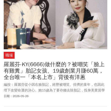
職場
羅麗芬-KY(6666)做什麼的？被嘲笑「臉上
有雞糞」胎記女孩、19歲創業月賺60萬，
全台唯一「本名上市」背後有洋蔥
編按：羅麗芬從小因右臉胎記，經歷被嘲笑、排擠的童年，也因此
埋下改變命運的決心。她15歲為了要存錢去除胎記，投身美業當學
徒，19歲創業、經營台中第一家美容室，短短數月，每個月淨利衝
日期：2026-05-26
破60萬，迅速累積第一桶金，20歲到香港進行冷凍療法除去胎記，
同時深入學習醫學美容、在香港取得中醫師證照，持續強化專業能