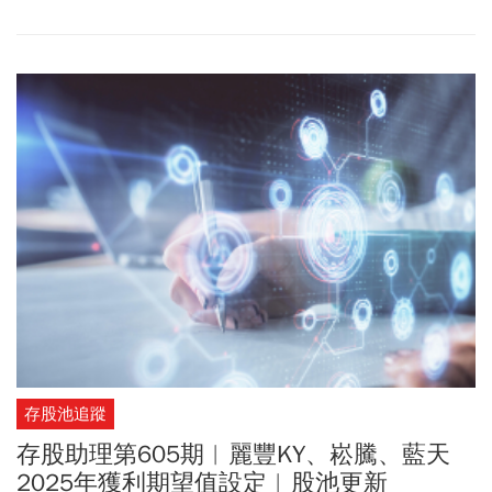
士在職專班EMBA」，今年1月順利畢業。她說：「我去考北醫時，
有很多董事長跟我說，妳要來考，先跟我打聲招呼。」她斷然拒
絕：「不行！人家會以為我是靠關係，萬一我沒考上，不是太丟
人，我不可以告訴你。」「我的人生哲學就是：你自顧成長、上天
必有獎賞。只要你肯努力，不知道在什麼時候會竄出一個讓你很感
動又很驚喜的收穫。」
存股池追蹤
存股助理第605期︱麗豐KY、崧騰、藍天
2025年獲利期望值設定︱股池更新