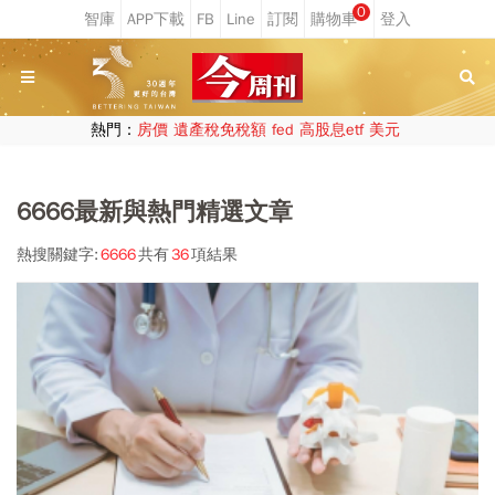
0
熱門：
房價
遺產稅免稅額
fed
高股息etf
美元
6666最新與熱門精選文章
熱搜關鍵字:
6666
共有
36
項結果