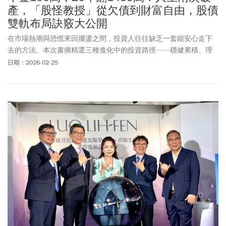
產，「股怪教授」從欠債到財富自由，股債
雙軌布局訣竅大公開
在市場熱潮與恐慌來回擺盪之間，投資人往往缺乏一套能安心走下
去的方法。本次書摘精選三種進化中的投資路徑——穩健累積、理
解企業、看懂賽道，幫助大家走得更遠。
日期：2026-02-25