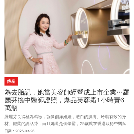
刊》一併告訴你！
傳產
為去胎記，她當美容師經營成上市企業…羅
麗芬擁中醫師證照，爆品芙蓉霜1小時賣6
萬瓶
羅麗芬長得極為精緻，就像個洋娃娃，透白的肌膚、玲瓏有致的身
材、輕柔的說話聲，而且她還是個學霸，25歲就在香港取得中醫師
證照。2022年憑實力考進北醫大學管理學院「生物科技高階管理碩
日期：2025-03-26