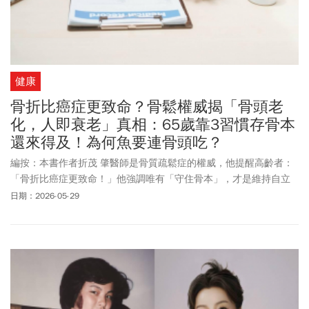
健康
骨折比癌症更致命？骨鬆權威揭「骨頭老
化，人即衰老」真相：65歲靠3習慣存骨本
還來得及！為何魚要連骨頭吃？
編按：本書作者折茂 肇醫師是骨質疏鬆症的權威，他提醒高齡者：
「骨折比癌症更致命！」他強調唯有「守住骨本」，才是維持自立
生活與老年尊嚴的最後一道防線。並提出簡單、全齡友善的「預防
日期：2026-05-29
骨折三對策」。他提出，75歲是身體功能衰退和疾病快速惡化的分
界點，一旦過了75歲，身體機能就會斷崖式下滑，建議65歲左右的
中高齡族群，把65~75歲這10年視為「健康最後準備期」，及早建
立補鈣、運動、曬太陽與防跌倒習慣，避免老後陷入骨折、臥床與
失能的惡性循環。