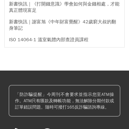
新書快訊｜《打開錢意識》學會如何與金錢相處，才能
真正體現富足
新書快訊｜謝富旭《中年財富覺醒》42歲窮大叔的翻
身筆記
ISO 14064-1 溫室氣體內部查證員課程
「防詐騙提醒」今周刊不會要求並指示您至ATM操
作。ATM只有匯款及轉帳功能，無法解除分期付款或
訂單錯誤問題。隨時可撥打165反詐騙諮詢專線。