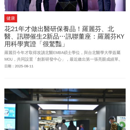
健康
花21年才做出醫研保養品！羅麗芬、北
醫、訊聯催生2新品…訊聯董座：羅麗芬KY
用科學實證「很驚豔」
羅麗芬今年才取得攻讀北醫EMBA碩士學位，與台北醫學大學簽屬
MOU，共同設置「創新研發中心」，最近繳出第一張亮眼成績單。
和北醫及訊聯生技，共同打造2款醫研保養新品—「煥能修護安膚
日期：2025-08-11
水」與「逆時青春霜」，正式上線。訊聯董事長蔡政憲表示，一直
希望能將醫用產品，走入每個人的生活中，最後這一哩路卻走了21
年，並由羅麗芬帶進消費者的化妝台。