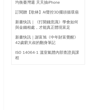
均衡臺灣週 天天抽iPhone
訂閱贈【歌林】AI聲控3D擺頭循環扇
新書快訊｜《打開錢意識》學會如何
與金錢相處，才能真正體現富足
新書快訊｜謝富旭《中年財富覺醒》
42歲窮大叔的翻身筆記
ISO 14064-1 溫室氣體內部查證員課
程