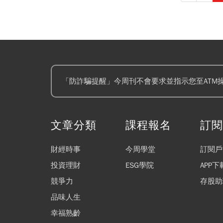
「防詐騙提醒」今周刊不會要求並指示您至ATM
文章分類
課程報名
訂
財經時事
今周學堂
訂閱戶
投資理財
ESG學院
APP下
競爭力
存股助
品味人生
幸福熟齡