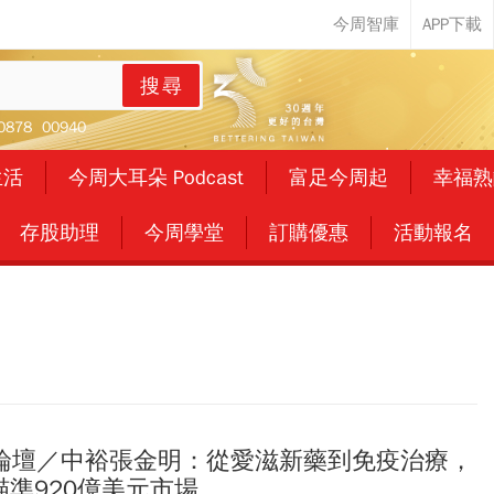
搜尋
0878
00940
生活
今周大耳朵 Podcast
富足今周起
幸福熟
存股助理
今周學堂
訂購優惠
活動報名
論壇／中裕張金明：從愛滋新藥到免疫治療，
瞄準920億美元市場