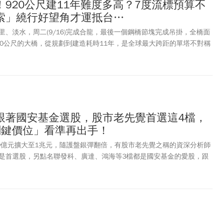
920公尺建11年難度多高？7度流標預算不
索」繞行好望角才運抵台…
、淡水，周二(9/16)完成合龍，最後一個鋼橋節塊完成吊掛，全橋面
20公尺的大橋，從規劃到建造耗時11年，是全球最大跨距的單塔不對稱
台灣新地景。
跟著國安基金選股，股市老先覺首選這4檔，
關鍵價位」看準再出手！
00億元擴大至1兆元，隨護盤銀彈翻倍，有股市老先覺之稱的資深分析師
是首選股，另點名聯發科、廣達、鴻海等3檔都是國安基金的愛股，跟