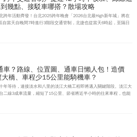
車到幾點、接駁車哪搭？散場攻略
跨年活動齊發！台北2025跨年晚會「2026台北最High新年城」將在
畫區自當天自晚間7時進行3階段交通管制，北捷也從當天6時起，至隔日
運不收班。更祭出「搭乘優惠」活動，自31日22時30分至1月1日6時，
巨蛋站進站搭車，可享不限站數、當趟車資免費的搭乘優惠。台北跨年
規定？四路線接駁專車、捷運交通措施、散場指引、交通管制等，台北
包一次看！
通車？路線、位置圖、通車日懶人包！造價
渡大橋、車程少15公里能騎機車？
十年等待，連接淡水和八里的淡江大橋工程即將邁入關鍵階段。淡江大
台二線3成車流量，縮短了15公里、節省將近半小時的往來車程，也能
渡大橋的壅塞情況。在舉行合龍儀式後（合龍意思是指在修築堤防、橋
始施工，最後在中間接合最後的空隙部分），民眾關心何時通車，以及
劃。公路局也特別推出系列限定活動，包括路跑和自行車活動，將於
4月19日登場。《今周刊》整理淡江大橋預計何時完工、何時通車、路線規
讀者參考。