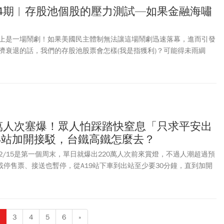
24期︱存股池個股的壓力測試—如果金融海嘯
上是一場鬧劇！如果美國民主體制無法讓這場鬧劇迅速落幕，進而引發
濟衰退的話，我們的存股池股票會怎樣(我是指獲利)？可能得未雨綢
0萬人次塞爆！眾人怕踩踏快窒息「只求平安出
4站加開接駁，台鐵高鐵怎麼去？
2/15是第一個周末，單日就爆出220萬人次前來賞燈，不過人潮超過預
載停售票、接送也暫停，從A19站下車到出站至少要30分鐘，直到加開
更是癱瘓，200公尺距離要開30分鐘。桃園市議員黃瓊慧說現場有媽媽
孩子平安出去就好，「她們在現場擠到快窒息，卡在人潮裡長達40-50
危險」。桃園市政府則是表示，週日(2/16)將持續啟動大眾運輸系統
自14時起加開班次為7.5分鐘一班，並自17時起，加開A18至A16及
3
4
5
6
»
。