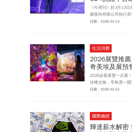
《今周刊》於3月13
藥股份有限公司執行長
台化發展策略」為題發
日期：2026-03-13
布局，以及如何以單一
生活消費
2026展覽
奇美埃及展預
2026必看展覽一次
珍稀文物，早鳥票一開
米勒到克林姆》多件真
日期：2026-03-12
《ONE PIECE航
美術展、動漫展展覽資
國際總經
輝達薪水解密