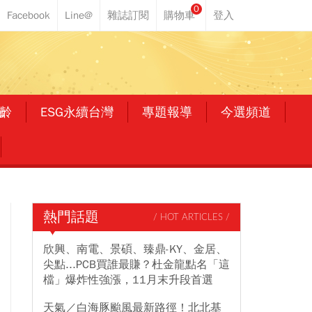
0
齡
ESG永續台灣
專題報導
今選頻道
熱門話題
/ HOT ARTICLES /
欣興、南電、景碩、臻鼎-KY、金居、
尖點...PCB買誰最賺？杜金龍點名「這
檔」爆炸性強漲，11月末升段首選
天氣／白海豚颱風最新路徑！北北基