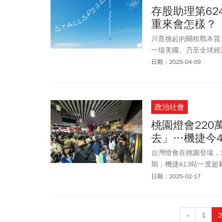
存股助理第6
重來會怎樣？
川普挑起的關稅戰本質
一場美國、乃至全球經
繆，提早因應。
日期：2025-04-09
政治社會
桃園燈會22
去」…機捷今
台灣燈會在桃園登場，
期，機捷A13站一度超
列車才恢復，青埔交通
日期：2025-02-17
很心急，只想著能帶著
分鐘以上，真的非常非常
疏運備案，機場捷運提前
«
1
2
A19至A20之接駁路線