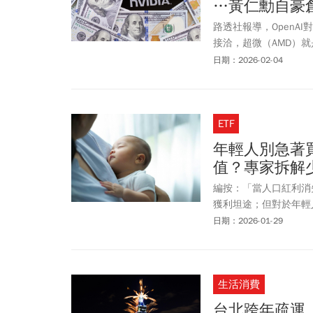
…黃仁勳自豪
路透社報導，OpenA
接洽，超微（AMD）就是
發文澄清，他說輝達生產
日期：2026-02-04
浪潮把輝達股價推向天
人，也為資歷深厚的員
文件，統計出員工的年薪。
ETF
達9.2萬至42.55萬美
年輕人別急著買
值？專家拆解
編按：「當人口紅利消
獲利坦途；但對於年輕
將縮水三分之一，整整
日期：2026-01-29
致分化」的時代。財經
貸，最後換來的可能是
們該如何重新定義居住
生活消費
淪為「資產殺手」，並
台北跨年疏運