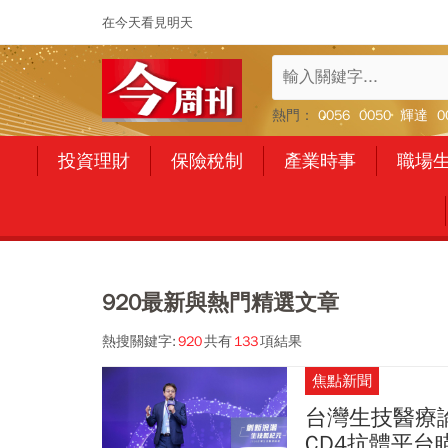
在今天看見明天
熱門：
0056
0050
輝達
0
投資理財
保險稅制
產業時事
職場
920最新與熱門精選文章
熱搜關鍵字:
920
共有
133
項結果
焦點新聞
台灣生技醫療
CD4抗體平台