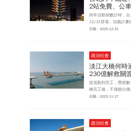
2站免費、公
跨年活動倒數計時，台北
12/31登場，信義計
24時，連續42小時營
日期：2025-12-31
從南京三民站、台北小
晚會當晚還有哪些交通
跨年晚會疏運交通懶人
政治社會
淡江大橋何時
230億解救關
從規劃到完工，歷經數
橋完工後，不僅能分擔
有效改善竹圍路段及關
日期：2025-11-27
梁或隧道時，從兩端開
淡江大橋路線圖如何規
2026年4月18日、
政治社會
劃以及相關QA，提供