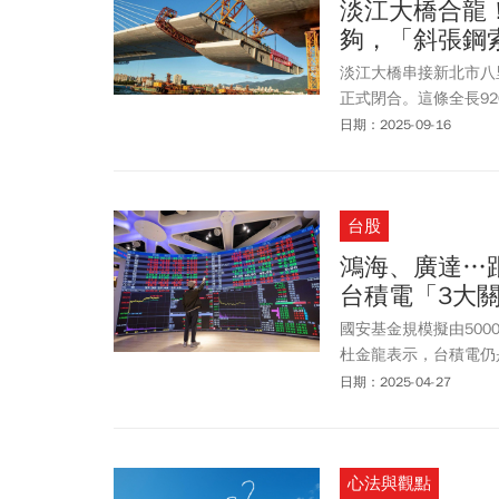
淡江大橋合龍！
夠，「斜張鋼
淡江大橋串接新北市八里
正式閉合。這條全長9
斜張橋，未來將會成為
日期：2025-09-16
台股
鴻海、廣達…
台積電「3大
國安基金規模擬由50
杜金龍表示，台積電仍
風買進的風險不大。
日期：2025-04-27
心法與觀點