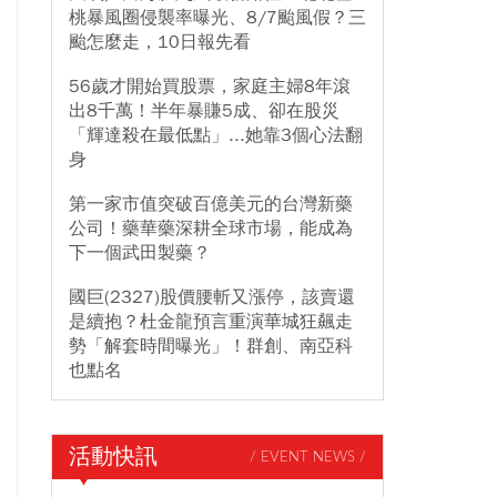
桃暴風圈侵襲率曝光、8/7颱風假？三
颱怎麼走，10日報先看
56歲才開始買股票，家庭主婦8年滾
出8千萬！半年暴賺5成、卻在股災
「輝達殺在最低點」...她靠3個心法翻
身
第一家市值突破百億美元的台灣新藥
公司！藥華藥深耕全球市場，能成為
下一個武田製藥？
國巨(2327)股價腰斬又漲停，該賣還
是續抱？杜金龍預言重演華城狂飆走
勢「解套時間曝光」！群創、南亞科
也點名
活動快訊
/ EVENT NEWS /