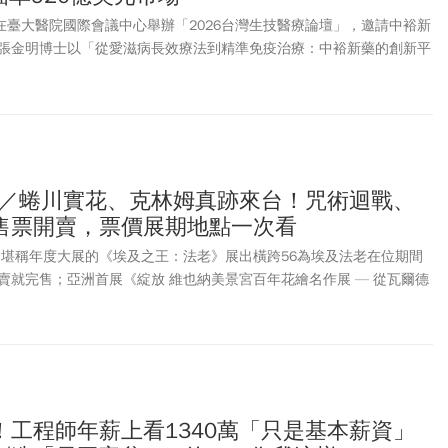
日在臺大醫院國際會議中心舉辦「2026台灣生技醫療論壇」，邀請中裕新
張金明博士以「從愛滋病長效療法到精準免疫治療：中裕新藥的創新平
表演講，分享公司近年在抗體藥物研發、長效療法與免疫疾病治療上的
技術平台逐步建立具有國際競爭力的生技公司。
推薦／蜷川實花、克林姆真跡來台！咒術迴戰、
售票開賣，票價展期地點一次看
看！堪稱年度大展的《埃及之王：法老》展出橫跨56為埃及法老在位期間
賣就完售；亞洲首展《綻放 維也納美景宮百年花繪名作展 — 從瓦爾德
跡首次來台！看準寒假檔期，多部人氣日本動漫包含《咒術迴戰》、
海王》、《葬送的芙莉蓮》、《蠟筆小新》…等也都來台展出，眾多2026人氣
訊、時間地點、售票通路一文看！
！工程師年薪上看1340萬「只是基本薪資」