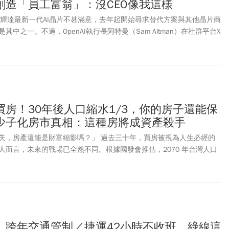
創造「員工富翁」：沒CEO像我這樣
I對輝達最新一代AI晶片不甚滿意，去年起開始尋求替代方案與其他晶片商
其中之一。不過，OpenAI執行長阿特曼（Sam Altman）在社群平台X
「世界上最好的AI晶片」，OpenAI希望長期成為其「巨大客戶」。AI
際，也讓黃仁勳自豪地說他帶出了全球最多的億萬富翁，不只回饋投資
工創造驚人財富。外媒根據輝達向美國勞工部提交的H-1B工作簽證申請
資料數據顯示，軟體工程師（Software engineers）的基本年薪可
元（約新台幣290萬至1344萬元）。
房！30年後人口縮水1/3，你的房子還能保
少子化房市真相：這種房將成資產殺手
失，房產還能是財富縮影嗎？」 過去三十年，買房被視為人生必經的
人而言，未來的戰場已全然不同。根據國發會推估，2070 年台灣人口
消失 844 萬人。這不只是一個數據，更預示著未來房地產將進入「極
作家雨果深度拆解少子化背後的房市真相：為什麼辛苦繳了 30 年房
不保值的負資產？面對「青壯年人口腰斬」與「老屋繼承常態化」，我
的需求？與其被恐懼驅動而買在蛋白、蛋殼區，不如先看懂哪種房子將
在人口逆轉的浪潮中，守住你的現金流與選擇權。
、跨年交通管制／捷運42小時不收班、綠線這