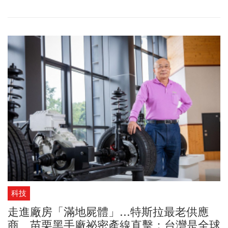
科技
走進廠房「滿地屍體」...特斯拉最老供應
商、苗栗黑手廠祕密產線直擊：台灣是全球