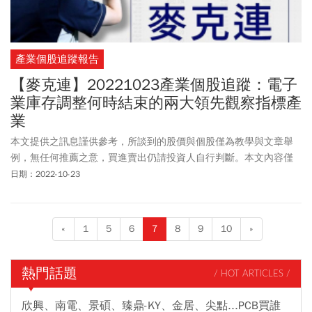
產業個股追蹤報告
【麥克連】20221023產業個股追蹤：電子
業庫存調整何時結束的兩大領先觀察指標產
業
本文提供之訊息謹供參考，所談到的股價與個股僅為教學與文章舉
例，無任何推薦之意，買進賣出仍請投資人自行判斷。本文內容僅
供訂閱戶本人使用，非經授權嚴禁任何翻印、轉載，或以任何型態
日期：2022-10-23
傳播於他人。
«
1
5
6
7
8
9
10
»
熱門話題
/ HOT ARTICLES /
欣興、南電、景碩、臻鼎-KY、金居、尖點...PCB買誰