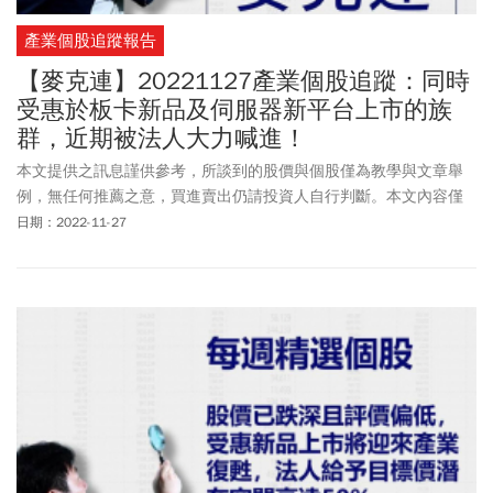
產業個股追蹤報告
【麥克連】20221127產業個股追蹤：同時
受惠於板卡新品及伺服器新平台上市的族
群，近期被法人大力喊進！
本文提供之訊息謹供參考，所談到的股價與個股僅為教學與文章舉
例，無任何推薦之意，買進賣出仍請投資人自行判斷。本文內容僅
供訂閱戶本人使用，非經授權嚴禁任何翻印、轉載，或以任何型態
日期：2022-11-27
傳播於他人。