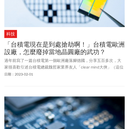
科技
「台積電現在是到處搶劫啊！」台積電歐洲
設廠，怎麼廢掉當地晶圓廠的武功？
過年前寫了一篇台積電第一個歐洲廠落腳德國，分享五百多次，大
家很喜歡引述台積電總裁魏哲家業界友人「clear mind大俠」（這位
友人，魏哲家曾稱讚他文章寫得很好、有「clear mind」）的這幾句
日期：2023-02-01
話：「台積電現在真的是到處搶劫啊」「台積電現在是到世界各
地，拿了當地政府的鉅資補助，在當地大客戶列隊恭迎之下，大剌
剌的四處圈地為王，然後，還順道把當地半導體廠商的武功給廢
了。」這篇就是本來很瘋狂想在除夕夜寫的續集，「台積電歐洲設
廠，究竟是怎樣把當地晶圓廠武功給廢了？」