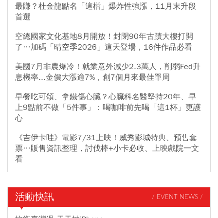
最賺？杜金龍點名「這檔」爆炸性強漲，11月末升段
首選
空總國家文化基地8月開放！封閉90年古蹟大樓打開
了…加碼「晴空季2026」這天登場，16件作品必看
美國7月非農爆冷！就業意外減少2.3萬人，削弱Fed升
息機率...金價大漲逾7%，創7個月來最佳單周
早餐吃可頌、拿鐵傷心臟？心臟科名醫堅持20年、早
上9點前不做「5件事」：喝咖啡前先喝「這1杯」更護
心
《吉伊卡哇》電影7/31上映！威秀影城特典、預售套
票…販售資訊整理，討伐棒+小卡必收、上映戲院一文
看
活動快訊
/ EVENT NEWS /