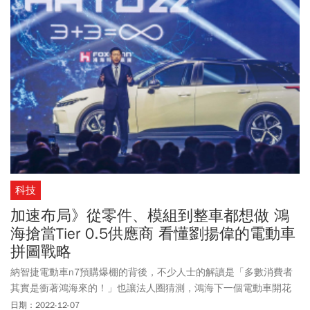
科技
加速布局》從零件、模組到整車都想做 鴻
海搶當Tier 0.5供應商 看懂劉揚偉的電動車
拼圖戰略
納智捷電動車n7預購爆棚的背後，不少人士的解讀是「多數消費者
其實是衝著鴻海來的！」也讓法人圈猜測，鴻海下一個電動車開花
結果之地，究竟會落在哪裡？
日期：2022-12-07