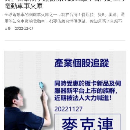
電動車軍火庫
全球電動車的關鍵軍火庫之一，就在台灣！特斯拉、雙B、奧迪、通
用等知名車廠的電動車，都要倚賴台灣供應鏈。你知道嗎？台廠不
只單純製造代工零件，最近更進階到自主設計系統件。當新創、傳
日期：2022-12-07
統車廠、科技巨頭加速進入市場，台灣正悄悄搶下更大商機。