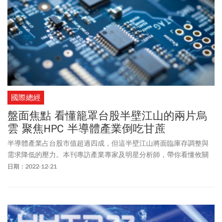
國際總經
盤面焦點 看懂籠罩台股半壁江山的兩片烏
雲 聚焦HPC 半導體產業倒吃甘蔗
半導體產業占台股市值超過四成，但這半壁江山將面臨庫存調整與
需求降低的壓力。本刊專訪產業專家及明星分析師，帶你看懂攸關
台股整體氣勢的二○二三年半導體產業前景。
日期：2022-12-21