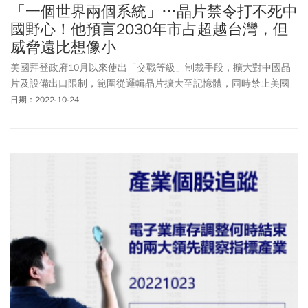
「一個世界兩個系統」…晶片禁令打不死中
國野心！他預言2030年市占超越台灣，但
威脅遠比想像小
美國拜登政府10月以來使出「交戰等級」制裁手段，擴大對中國晶
片及設備出口限制，範圍從邏輯晶片擴大至記憶體，同時禁止美國
人在中國半導體公司工作，透過徹底斬斷對中國的關鍵技術供應，
日期：2022-10-24
要全面遏制對北京發展科技與軍事的野心。崇越集團董事長郭智輝
接受財信傳媒董事長謝金河《老謝看世界》專訪時分析，未來將走
向「一個世界、兩個系統」，中國發展成熟製程拓展低階庶民產
品，不過高階還是掌握在美國手上。至於中國欲靠「晶片國家隊」
另闢戰場，恐衝擊台灣半導體產業？郭智輝則估中國27奈米以下的
市占率將於2030年超越台灣，不過台灣是發展先進製程，這種做法
對台灣企業威脅不大。