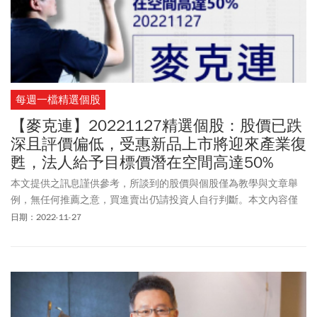
每週一檔精選個股
【麥克連】20221127精選個股：股價已跌
深且評價偏低，受惠新品上市將迎來產業復
甦，法人給予目標價潛在空間高達50%
本文提供之訊息謹供參考，所談到的股價與個股僅為教學與文章舉
例，無任何推薦之意，買進賣出仍請投資人自行判斷。本文內容僅
供訂閱戶本人使用，非經授權嚴禁任何翻印、轉載，或以任何型態
日期：2022-11-27
傳播於他人。