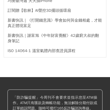
均衡臺灣週 天天抽iPhone
訂閱贈【歌林】AI聲控3D擺頭循環扇
新書快訊｜《打開錢意識》學會如何與金錢相處，才能
真正體現富足
新書快訊｜謝富旭《中年財富覺醒》42歲窮大叔的翻
身筆記
ISO 14064-1 溫室氣體內部查證員課程
「防詐騙提醒」今周刊不會要求並指示您至ATM操
作。ATM只有匯款及轉帳功能，無法解除分期付款或
訂單錯誤問題。隨時可撥打165反詐騙諮詢專線。