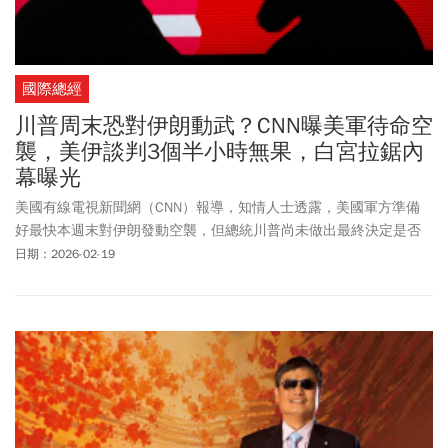
國際總經
川普周末恐對伊朗動武？CNN曝美軍待命空
襲，美伊談判3個半小時無果，白宮拉鋸內
幕曝光
美國有線電視新聞網（CNN）報導，知情人士透露，美國軍方準備
好最快本週末對伊朗發動空襲，但總統川普尚未做出最終決定是否
授權行動。美國新聞網站Axios報導，美國可能展開長達數週，規模
日期：2026-02-19
接近全面戰爭的大型作戰，川普幕僚甚至認為開戰機率高達9成。