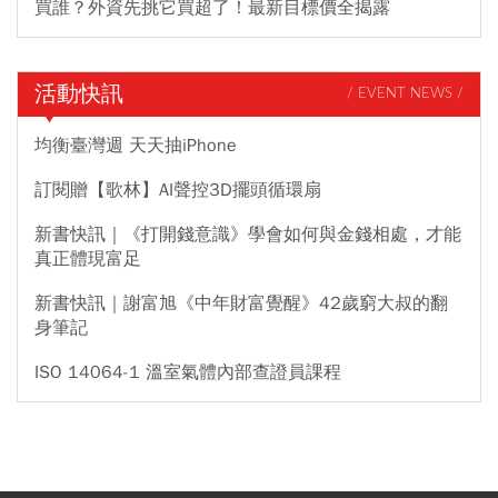
買誰？外資先挑它買超了！最新目標價全揭露
活動快訊
/ EVENT NEWS /
均衡臺灣週 天天抽iPhone
訂閱贈【歌林】AI聲控3D擺頭循環扇
新書快訊｜《打開錢意識》學會如何與金錢相處，才能
真正體現富足
新書快訊｜謝富旭《中年財富覺醒》42歲窮大叔的翻
身筆記
ISO 14064-1 溫室氣體內部查證員課程