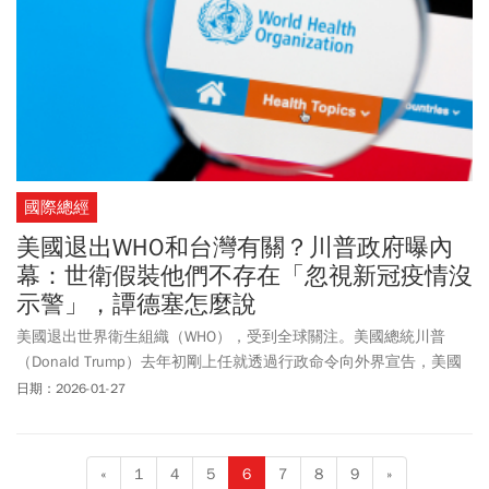
國際總經
美國退出WHO和台灣有關？川普政府曝內
幕：世衛假裝他們不存在「忽視新冠疫情沒
示警」，譚德塞怎麼說
美國退出世界衛生組織（WHO），受到全球關注。美國總統川普
（Donald Trump）去年初剛上任就透過行政命令向外界宣告，美國
將退出WHO，本月22日通知滿1年，美國正式退出。美國衛生部副部
日期：2026-01-27
長、美國疾病管制與預防中心（CDC）主任歐尼爾（Jim O'Neill）直
言，現在的WHO根本毫無用處，疫情期間更嚴重失職，像是2019年
台灣早就對武漢肺炎（嚴重特殊傳染性肺炎，COVID-19）發出示
«
1
4
5
6
7
8
9
»
警，但WHO卻假裝台灣不存在，錯失防疫先機，成為美國退會的重