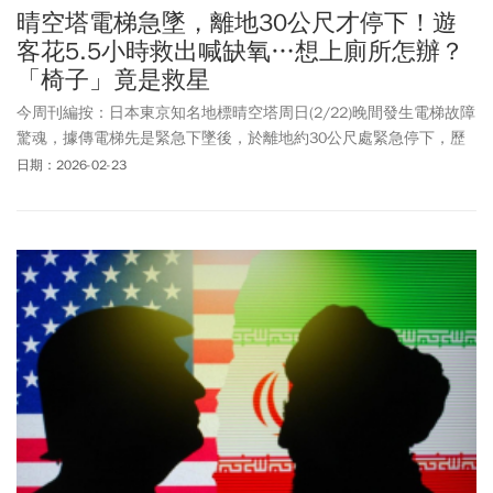
晴空塔電梯急墜，離地30公尺才停下！遊
客花5.5小時救出喊缺氧…想上廁所怎辦？
「椅子」竟是救星
今周刊編按：日本東京知名地標晴空塔周日(2/22)晚間發生電梯故障
驚魂，據傳電梯先是緊急下墜後，於離地約30公尺處緊急停下，歷
經5.5小時後，於周一（2/23）凌晨2時將20名受困民眾救出。由於
日期：2026-02-23
適逢日本假期，晴空塔展望台上一度有1200名遊客滯留無法下樓，
直到周日晚間11時才陸續搭乘電梯下樓。為保障旅客安全並配合事
故原因調查，東京晴空塔於周一（2/23）臨時休業，包含高樓層區
域及景觀台皆不開放，旅客可持票券至1樓及4樓櫃檯辦理退票程
序，周邊設施則照常營業。至於周二（2/24）是否開放將於周一
（2/23）17時於官網公告。不少人好奇，這長達5.5小時受困時間，
萬一「內急」該怎麼辦？事實日本在311大地震以後，政府即要求電
梯內必須有緊急物資，為一種類似「椅子」的防災櫃，基本有瓶裝
水及簡易馬桶，晴空塔的電梯也有相關設備。而防災櫃配備抗菌凝
固劑與拉繩塑膠袋，將塑膠袋套在防災櫃上，便能當成臨時馬桶使
用。