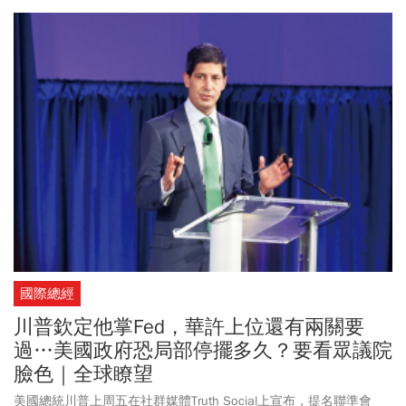
析，此案若定罪，王志安在日本的居留權及入籍計畫恐受影響，甚
至面臨遣返中國的危機。陳光誠2月10日在社群發表《庭後聲明》呼
籲，希望王志安在後續的庭審中親自出庭，「只要你出庭，我會飛
越太平洋，再次來到日本，在法庭上與你當面對證，當面質詢，當
面陳述。」而王志安則在社群發影片解釋，自己是因為腦袋嗡嗡
疼，所以才沒去開庭。
國際總經
川普欽定他掌Fed，華許上位還有兩關要
過…美國政府恐局部停擺多久？要看眾議院
臉色｜全球瞭望
美國總統川普上周五在社群媒體Truth Social上宣布，提名聯準會