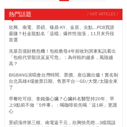
要原因之一。
熱門話題
/ HOT ARTICLES /
欣興、南電、景碩、臻鼎-KY、金居、尖點...PCB買誰
最賺？杜金龍點名「這檔」爆炸性強漲，11月末升段
首選
兆基百億財務危機！包租教母4年前收到房東私訊看出
「包租代管龍頭岌岌可危」：為何租約越多，風險越
高？
BIGBANG演唱會台灣時間、票價、座位圖出爐！實名制
台北高雄4場搶票日期、售票平台…GD/大聲/太陽全來
了
早餐吃可頌、拿鐵傷心臟？心臟科名醫堅持20年、早
上9點前不做「5件事」：喝咖啡前先喝「這1杯」更護
心
景碩漲停第三根、南電返千元，欣興快亮燈...3檔我該