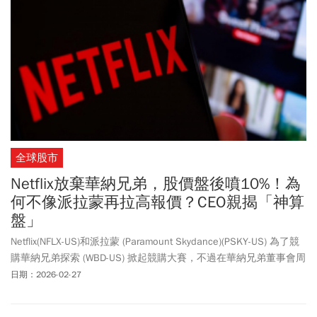
而這帳號的真實性仍存疑。日本律師冨本和男指出，該名撞人的日
本女子明顯是蓄意攻擊，即使未造成人身傷害，但已構成了「暴行
罪」，最高可處2年徒刑與30萬日圓（約台幣6萬元）的罰鍰；若是
有造成傷害，則升格為「傷害罪」，最高可處15年以下有期徒刑與
50萬日圓罰鍰（約台幣10萬元）。
全球股市
Netflix放棄華納兄弟，股價盤後噴10%！為
何不像派拉蒙再拉高報價？CEO親揭「神算
盤」
Netflix(NFLX-US)和派拉蒙 (Paramount Skydance)(PSKY-US) 為了競
購華納兄弟探索 (WBD-US) 掀起競購大賽，不過在華納兄弟董事會周
四 (26 日) 認定派拉蒙出價較優渥之後，Netflix 終於決定退出，為這
日期：2026-02-27
場雙方多次修訂出價的拉鋸戰劃下句點。