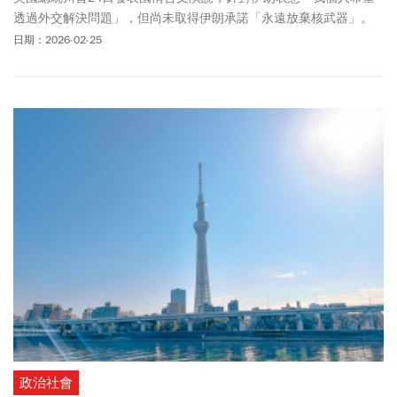
透過外交解決問題」，但尚未取得伊朗承諾「永遠放棄核武器」。
紐時評論指出，整段相關談話完全沒說清楚對伊朗的具體目標為
日期：2026-02-25
何；且值得注意的是，川普談論外交時，完全沒提到美國在歐洲、
亞洲或中東的盟友。
政治社會