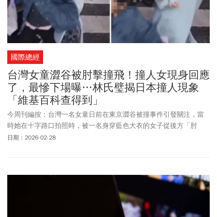
國際總經
台灣女童澀谷被肘擊撞飛！撞人女現身回應
了，最慘下場曝…林氏璧揭日本撞人現象
「維基百科查得到」
今周刊編按：台灣一名女童日前在東京澀谷被撞事件引發關注，當
時她在十字路口拍照時，被一名身穿藍色大衣的女子從後方「肘
擊」衝撞，造成女童重摔、消失在鏡頭中。女童母親事後在IG上發
日期：2026-02-28
文表示，不經一事不長一智，明明知道馬路危險，卻因為在IG上看
見許多人都在澀谷十字路口打卡，自己跟風以為綠燈還很久可以留
下片刻回憶。她強調，帶著孩子做不好的行為是我錯誤的決定，並
不是孩子本身的問題，人都是在學習中成長，我會好好反省，文末
她重申：「當然撞人的行為還是不可原諒」。隨著事件在網路討論
聲量增高，網友疑似肉搜到該名撞人女子，該帳號在社群回應，承
認當時很趕時間，因為自己沒有自首的勇氣，所以請直接通報我。