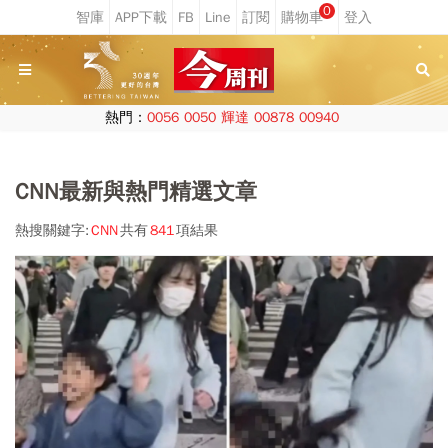
0
熱門：
0056
0050
輝達
00878
00940
CNN最新與熱門精選文章
熱搜關鍵字:
CNN
共有
841
項結果