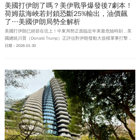
美國打伊朗了嗎？美伊戰爭爆發後7劇本！
荷姆茲海峽若封鎖恐斷25%輸出，油價飆
了…美國伊朗局勢全解析
美國打伊朗已經箭在弦上！中東局勢正面臨近年來最危險時刻，美
國總統川普（Donald Trump）正評估對伊朗發動大規模軍事打擊，
美軍航母打擊群已進入戰鬥位置，而伊朗方面則警告「手指已扣在
日期：2026-01-30
扳機上」。這場潛在的衝突不僅關乎核武問題，更牽動全球能源命
脈與區域穩定的敏感神經。若川普下令開火局勢將如何發展？根據
BBC與專家分析，存在7種可能情境。