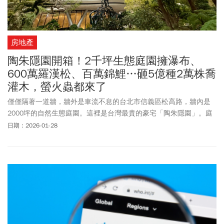
房地產
陶朱隱園開箱！2千坪生態庭園擁瀑布、
600萬羅漢松、百萬錦鯉…砸5億種2萬株喬
灌木，螢火蟲都來了
僅僅隔著一道牆，牆外是車流不息的台北市信義區松高路，牆內是
2000坪的自然生態庭園。這裡是台灣最貴的豪宅「陶朱隱園」。庭
園種植2.3萬株喬灌木、超過10公尺的瀑布、一座古亭、一棵500年
日期：2026-01-28
的羅漢松，以及一條百萬元的冠軍錦鯉。中華工程發言人程安慈表
示，來看房的客人對這座自然生態庭園都讚不絕口，「在住家樓下
就可以散步，相當舒服。」她透露，自去年賣出17樓一戶後，目前
每月約有5~6組賞屋客人。有客戶雖然很喜歡，卻又對這棟建築太過
高調而却步，「有錢人大多很低調，不希望太被關注。」她表示，
陶朱隱園有40戶，中華工程分回12戶，已售1戶，今年目標是再賣出
2~3戶。