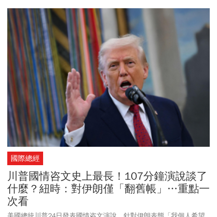
國際總經
川普國情咨文史上最長！107分鐘演說談了
什麼？紐時：對伊朗僅「翻舊帳」…重點一
次看
美國總統川普24日發表國情咨文演說，針對伊朗表態「我個人希望