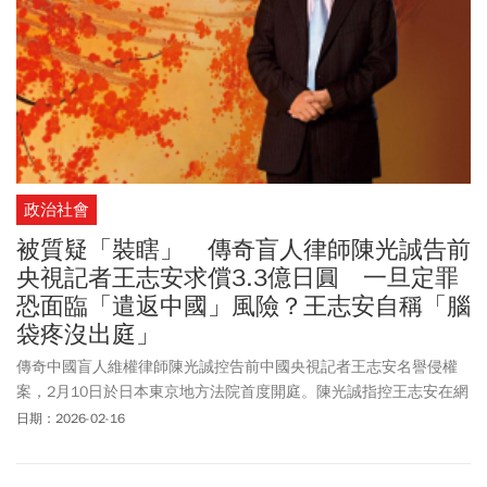
政治社會
被質疑「裝瞎」 傳奇盲人律師陳光誠告前
央視記者王志安求償3.3億日圓 一旦定罪
恐面臨「遣返中國」風險？王志安自稱「腦
袋疼沒出庭」
傳奇中國盲人維權律師陳光誠控告前中國央視記者王志安名譽侵權
案，2月10日於日本東京地方法院首度開庭。陳光誠指控王志安在網
路上造謠其「假瞎」，嚴重損害人格尊嚴，提出高達3.3億日圓（約
日期：2026-02-16
新台幣6,600萬元）的賠償。儘管王志安和其律師首日缺席，但法官
已下令其須在3月底前完成答辯，否則將面臨缺席判決。法律人士分