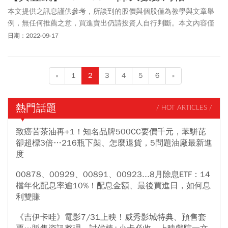
本文提供之訊息謹供參考，所談到的股價與個股僅為教學與文章舉
例，無任何推薦之意，買進賣出仍請投資人自行判斷。本文內容僅
供訂閱戶本人使用，非經授權嚴禁任何翻印、轉載，或以任何型態
日期：2022-09-17
傳播於他人。
«
1
2
3
4
5
6
»
熱門話題
/ HOT ARTICLES /
致癌苦茶油再+1！知名品牌500CC要價千元，苯駢芘
卻超標3倍…216瓶下架、怎麼退貨，5問題油廠最新進
度
00878、00929、00891、00923...8月除息ETF：14
檔年化配息率逾10%！配息金額、最後買進日，如何息
利雙賺
《吉伊卡哇》電影7/31上映！威秀影城特典、預售套