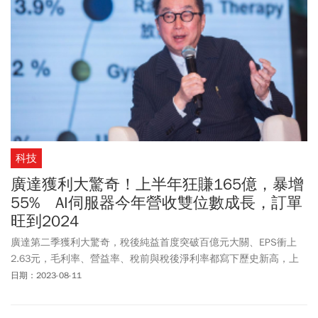
科技
廣達獲利大驚奇！上半年狂賺165億，暴增
55% AI伺服器今年營收雙位數成長，訂單
旺到2024
廣達第二季獲利大驚奇，稅後純益首度突破百億元大關、EPS衝上
2.63元，毛利率、營益率、稅前與稅後淨利率都寫下歷史新高，上
半年則狂賺165.98億元、年增近55％，EPS高達4.31元，是史上最
日期：2023-08-11
強上半年。由於客戶持續增加AI伺服器訂單，廣達宣布提高今年伺服
器營收成長率，由個位數、上調至雙位數百分比，並表示AI伺服器訂