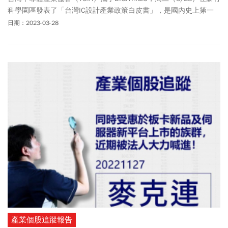
科學園區發表了「台灣IC設計產業政策白皮書」，是國內史上第一
次由IC設計界發起的政策白皮書。白皮書中指出，台灣IC產業的全球
日期：2023-03-28
市佔率高居第二位，但已面臨各國傾舉國之力扶持自家IC設計產
業、中國業者發展迅速、國內人才短缺嚴重，以及缺乏先進技術研
發動能等四大危機。TSIA警告，若政府不大力介入，從府院層級帶
頭建立國家級的IC設計業國家戰略，並制定真正完整的晶片法案，
估計到了2026年，台灣IC設計業的全球市佔率將從2022年的18%降
至17%；反觀中國IC全球市佔率，同期可望從15%提高至18%。 白皮
書中也分析，隨著美國卡住中國發展先進半導體技術的脖子，北京
肯定將以政策大力協助陸廠進攻成熟製程的產品，未來陸廠及台廠
高度交集且中國至少已有10%全球市佔率的產品別，將成為台灣IC設
計業競爭壓力最大的地方。這些領域包括了消費型系統晶片SoC（從
7奈米至28奈米），以及成熟製程（40奈米以上）的消費型IC、類比
IC、功率IC與Discrete IC（MOSFET/IGBT）等。
產業個股追蹤報告