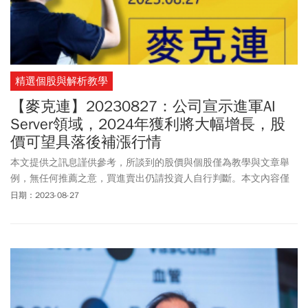
精選個股與解析教學
【麥克連】20230827：公司宣示進軍AI
Server領域，2024年獲利將大幅增長，股
價可望具落後補漲行情
本文提供之訊息謹供參考，所談到的股價與個股僅為教學與文章舉
例，無任何推薦之意，買進賣出仍請投資人自行判斷。本文內容僅
供訂閱戶本人使用，非經授權嚴禁任何翻印、轉載，或以任何型態
日期：2023-08-27
傳播於他人。