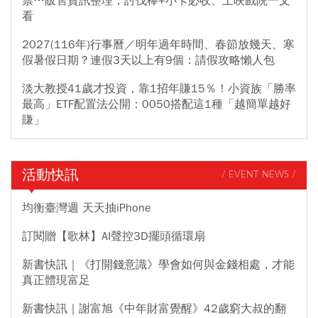
票…販售資訊整理，討伐棒+小卡必收、上映戲院一文
看
2027(116年)行事曆／明年過年時間、春節放幾天、寒
假暑假日期？連假3天以上有9個：請假攻略懶人包
淡大教授41歲才投資，靠1招年賺15％！小資族「勝率
最高」ETF配置法公開：0050搭配這1種「越簡單越好
賺」
活動快訊
/ EVENT NEWS /
均衡臺灣週 天天抽iPhone
訂閱贈【歌林】AI聲控3D擺頭循環扇
新書快訊｜《打開錢意識》學會如何與金錢相處，才能
真正體現富足
新書快訊｜謝富旭《中年財富覺醒》42歲窮大叔的翻