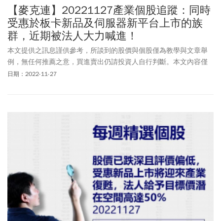
【麥克連】20221127產業個股追蹤：同時
受惠於板卡新品及伺服器新平台上市的族
群，近期被法人大力喊進！
本文提供之訊息謹供參考，所談到的股價與個股僅為教學與文章舉
例，無任何推薦之意，買進賣出仍請投資人自行判斷。本文內容僅
供訂閱戶本人使用，非經授權嚴禁任何翻印、轉載，或以任何型態
日期：2022-11-27
傳播於他人。