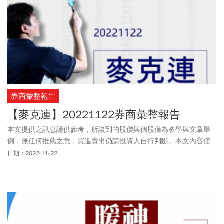
券商彙整報告
【麥克連】20221122券商彙整報告
本文提供之訊息謹供參考，所談到的股價與個股僅為教學與文章舉
例，無任何推薦之意，買進賣出仍請投資人自行判斷。本文內容僅
供訂閱戶本人使用，非經授權嚴禁任何翻印、轉載，或以任何型態
日期：2022-11-22
傳播於他人。