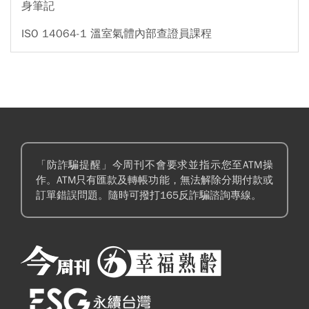
身筆記
ISO 14064-1 溫室氣體內部查證員課程
「防詐騙提醒」今周刊不會要求並指示您至ATM操
作。ATM只有匯款及轉帳功能，無法解除分期付款或
訂單錯誤問題。隨時可撥打165反詐騙諮詢專線。