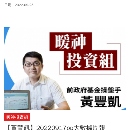
供訂閱戶本人使用，非經授權嚴禁任何翻印、轉載，或以任何型態
日期：2022-09-25
傳播於他人。
暖神投資組
【黃豐凱】20220917pp大數據周報