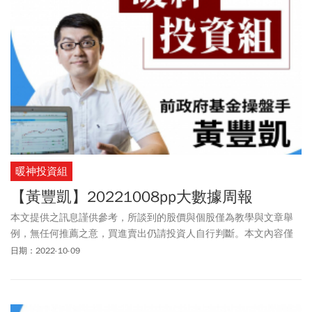
暖神投資組
【黃豐凱】20221008pp大數據周報
本文提供之訊息謹供參考，所談到的股價與個股僅為教學與文章舉
例，無任何推薦之意，買進賣出仍請投資人自行判斷。本文內容僅
供訂閱戶本人使用，非經授權嚴禁任何翻印、轉載，或以任何型態
日期：2022-10-09
傳播於他人。