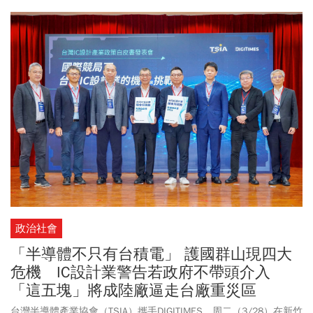
單能見度已經看到明年、對明年營收貢獻度提高。
政治社會
「半導體不只有台積電」 護國群山現四大
危機 IC設計業警告若政府不帶頭介入
「這五塊」將成陸廠逼走台廠重災區
台灣半導體產業協會（TSIA）攜手DIGITIMES，周二（3/28）在新竹