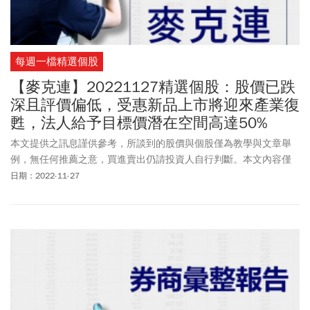
每週一檔精選個股
【麥克連】20221127精選個股：股價已跌
深且評價偏低，受惠新品上市將迎來產業復
甦，法人給予目標價潛在空間高達50%
本文提供之訊息謹供參考，所談到的股價與個股僅為教學與文章舉
例，無任何推薦之意，買進賣出仍請投資人自行判斷。本文內容僅
供訂閱戶本人使用，非經授權嚴禁任何翻印、轉載，或以任何型態
日期：2022-11-27
傳播於他人。