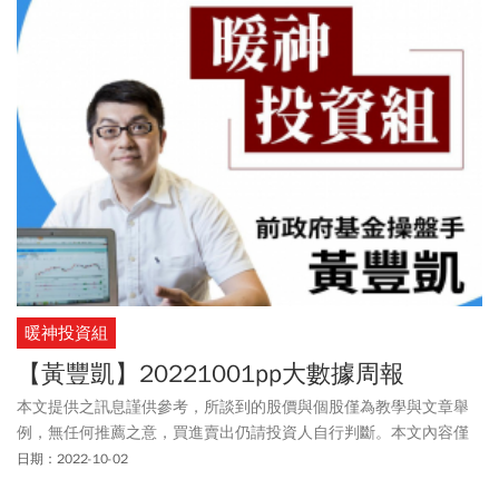
暖神投資組
【黃豐凱】20221001pp大數據周報
本文提供之訊息謹供參考，所談到的股價與個股僅為教學與文章舉
例，無任何推薦之意，買進賣出仍請投資人自行判斷。本文內容僅
供訂閱戶本人使用，非經授權嚴禁任何翻印、轉載，或以任何型態
日期：2022-10-02
傳播於他人。