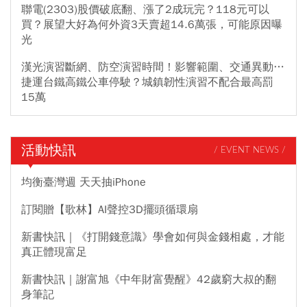
聯電(2303)股價破底翻、漲了2成玩完？118元可以
買？展望大好為何外資3天賣超14.6萬張，可能原因曝
光
漢光演習斷網、防空演習時間！影響範圍、交通異動…
捷運台鐵高鐵公車停駛？城鎮韌性演習不配合最高罰
15萬
活動快訊
/ EVENT NEWS /
均衡臺灣週 天天抽iPhone
訂閱贈【歌林】AI聲控3D擺頭循環扇
新書快訊｜《打開錢意識》學會如何與金錢相處，才能
真正體現富足
新書快訊｜謝富旭《中年財富覺醒》42歲窮大叔的翻
身筆記