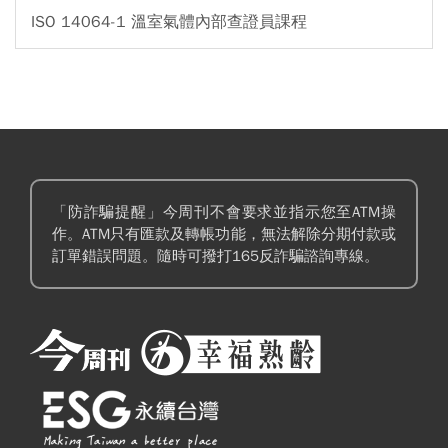
ISO 14064-1 溫室氣體內部查證員課程
「防詐騙提醒」今周刊不會要求並指示您至ATM操
作。ATM只有匯款及轉帳功能，無法解除分期付款或
訂單錯誤問題。隨時可撥打165反詐騙諮詢專線。