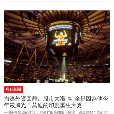
焦點新聞
撤逃外資回籠、股市大漲 ％ 全是因為他今
年最風光！莫迪的印度重生大秀
一個出身窮鄉的平民，不僅打敗政閥選上總理，連高盛都在選前就