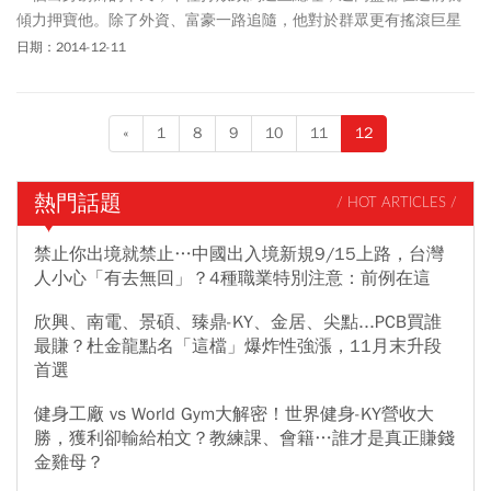
傾力押寶他。除了外資、富豪一路追隨，他對於群眾更有搖滾巨星
般的魅力。印度總理莫迪才上任半年，成為二○一四年最風光的政
日期：2014-12-11
治領袖，他創造了哪些奇蹟？
«
1
8
9
10
11
12
熱門話題
/ HOT ARTICLES /
禁止你出境就禁止…中國出入境新規9/15上路，台灣
人小心「有去無回」？4種職業特別注意：前例在這
欣興、南電、景碩、臻鼎-KY、金居、尖點...PCB買誰
最賺？杜金龍點名「這檔」爆炸性強漲，11月末升段
首選
健身工廠 vs World Gym大解密！世界健身-KY營收大
勝，獲利卻輸給柏文？教練課、會籍…誰才是真正賺錢
金雞母？