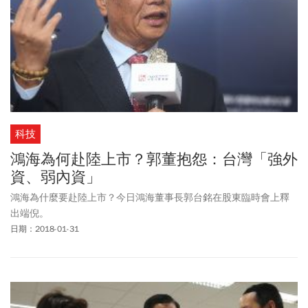
科技
鴻海為何赴陸上市？郭董抱怨：台灣「強外
資、弱內資」
鴻海為什麼要赴陸上市？今日鴻海董事長郭台銘在股東臨時會上釋
出端倪。
日期：2018-01-31