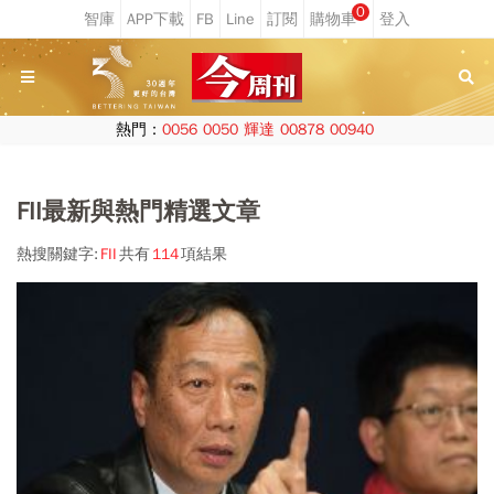
0
熱門：
0056
0050
輝達
00878
00940
FII最新與熱門精選文章
熱搜關鍵字:
FII
共有
114
項結果