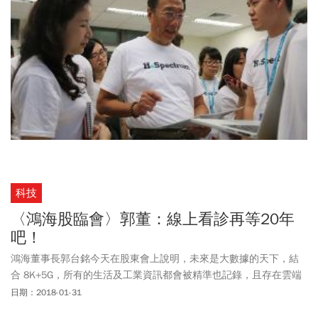
科技
〈鴻海股臨會〉郭董：線上看診再等20年
吧！
鴻海董事長郭台銘今天在股東會上說明，未來是大數據的天下，結
合 8K+5G，所有的生活及工業資訊都會被精準也記錄，且存在雲端
中進行分析解讀。鴻海是最有優勢在全球大數據的時代中競爭的公
日期：2018-01-31
司。