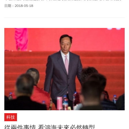
改變，過去鴻海靠著本業（硬體代工）高成長賺錢，如今轉為資本
日期：2018-05-18
市場操作、對外貿易條件談判、繼續降低成本，為公司股東持續創
造價值。
科技
從兩件事情 看鴻海未來必然轉型