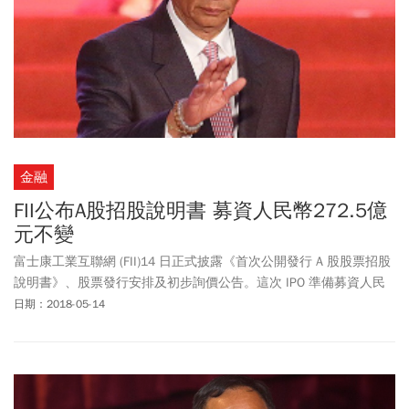
金融
FII公布A股招股說明書 募資人民幣272.5億
元不變
富士康工業互聯網 (FII)14 日正式披露《首次公開發行 A 股股票招股
說明書》、股票發行安排及初步詢價公告。這次 IPO 準備募資人民
幣 272.5 億元（約新台幣 1226 億元），與先前披露的募集金額一
日期：2018-05-14
致。