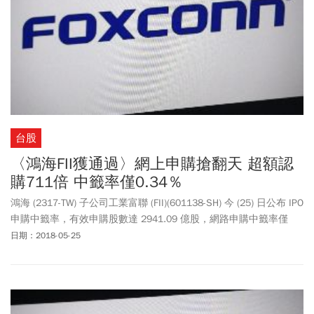
台股
〈鴻海FII獲通過〉網上申購搶翻天 超額認
購711倍 中籤率僅0.34％
鴻海 (2317-TW) 子公司工業富聯 (FII)(601138-SH) 今 (25) 日公布 IPO
申購中籤率，有效申購股數達 2941.09 億股，網路申購中籤率僅
0.14%，由於申購倍數達 711 倍，高於 150 倍，因此啟動回撥機
日期：2018-05-25
制，將線下 5.92 億股轉為網上，最終網上中籤率為 0.34%。