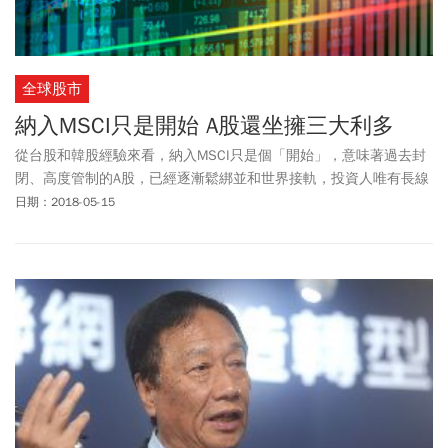
全球股市
納入MSCI只是開始 A股還坐擁三大利多
從台股和韓股經驗來看，納入MSCI只是個「開始」，意味著過去封
閉、高度管制的A股，已經逐漸鬆綁並和世界接軌，投資人唯有長線
心態持有，才能賺到Ａ股的開放財。
日期：2018-05-15