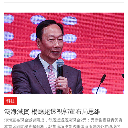
科技
鴻海減資 楊應超透視郭董布局思維
鴻海宣布現金減資兩成，每股退還股東現金2元；異康集團暨青興資
本首席顧問楊應超解析，郭董這項決策透露鴻海所處內外在環境的