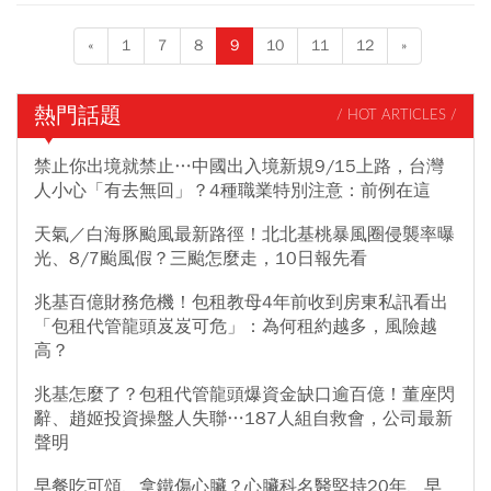
«
1
7
8
9
10
11
12
»
熱門話題
/ HOT ARTICLES /
禁止你出境就禁止…中國出入境新規9/15上路，台灣
人小心「有去無回」？4種職業特別注意：前例在這
天氣／白海豚颱風最新路徑！北北基桃暴風圈侵襲率曝
光、8/7颱風假？三颱怎麼走，10日報先看
兆基百億財務危機！包租教母4年前收到房東私訊看出
「包租代管龍頭岌岌可危」：為何租約越多，風險越
高？
兆基怎麼了？包租代管龍頭爆資金缺口逾百億！董座閃
辭、趙姬投資操盤人失聯…187人組自救會，公司最新
聲明
早餐吃可頌、拿鐵傷心臟？心臟科名醫堅持20年、早