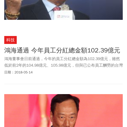
科技
鴻海通過 今年員工分紅總金額102.39億元
鴻海董事會日前通過，今年的員工分紅總金額為102.39億元，雖然
低於前2年的104.98億元、105.98億元，但與已公布員工酬勞的台灣
上市櫃公司相比，僅次於台積電230.19億元。
日期：2018-05-14