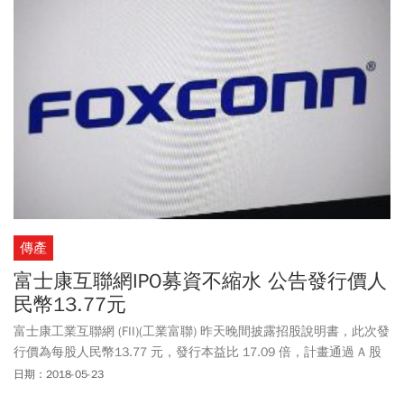
傳產
富士康互聯網IPO募資不縮水 公告發行價人
民幣13.77元
富士康工業互聯網 (FII)(工業富聯) 昨天晚間披露招股說明書，此次發
行價為每股人民幣13.77 元，發行本益比 17.09 倍，計畫通過 A 股
市場 IPO 融資 271 億元人民幣（43 億美元），這將創下自 2015 年
日期：2018-05-23
以來中國大陸的最高 IPO 記錄。