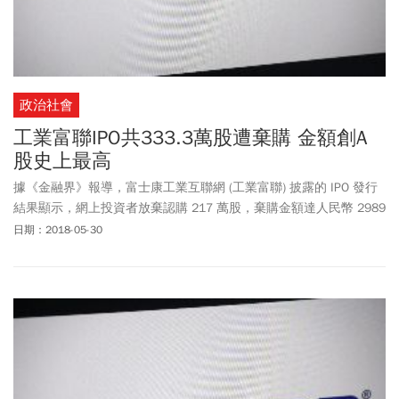
政治社會
工業富聯IPO共333.3萬股遭棄購 金額創A
股史上最高
據《金融界》報導，富士康工業互聯網 (工業富聯) 披露的 IPO 發行
結果顯示，網上投資者放棄認購 217 萬股，棄購金額達人民幣 2989
萬元；網下投資者棄購 116.23 萬股，棄購金額達人民幣 1601 萬
日期：2018-05-30
元。