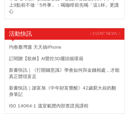
上9點前不做「5件事」：喝咖啡前先喝「這1杯」更護
心
活動快訊
/ EVENT NEWS /
均衡臺灣週 天天抽iPhone
訂閱贈【歌林】AI聲控3D擺頭循環扇
新書快訊｜《打開錢意識》學會如何與金錢相處，才能
真正體現富足
新書快訊｜謝富旭《中年財富覺醒》42歲窮大叔的翻
身筆記
ISO 14064-1 溫室氣體內部查證員課程