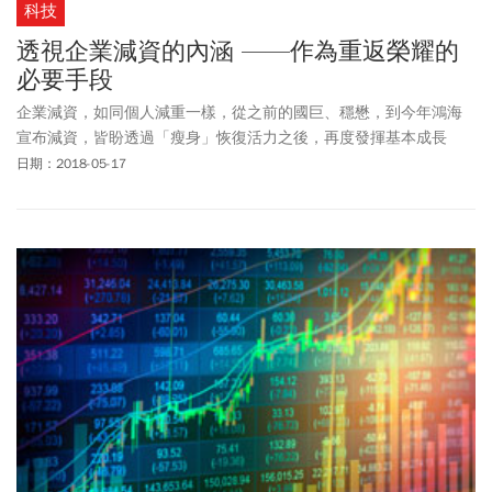
科技
透視企業減資的內涵 ——作為重返榮耀的
必要手段
企業減資，如同個人減重一樣，從之前的國巨、穩懋，到今年鴻海
宣布減資，皆盼透過「瘦身」恢復活力之後，再度發揮基本成長
力，達到營運最佳狀態。
日期：2018-05-17