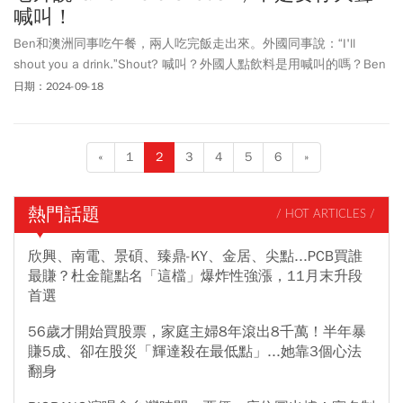
喊叫！
Ben和澳洲同事吃午餐，兩人吃完飯走出來。外國同事說：“I'll
shout you a drink.”Shout? 喊叫？外國人點飲料是用喊叫的嗎？Ben
看著老外手拿著一杯飲料走出來，沒怎麼喊叫。原來“shout you a
日期：2024-09-18
drink”跟喊叫沒有關係。
«
1
2
3
4
5
6
»
熱門話題
/ HOT ARTICLES /
欣興、南電、景碩、臻鼎-KY、金居、尖點...PCB買誰
最賺？杜金龍點名「這檔」爆炸性強漲，11月末升段
首選
56歲才開始買股票，家庭主婦8年滾出8千萬！半年暴
賺5成、卻在股災「輝達殺在最低點」...她靠3個心法
翻身