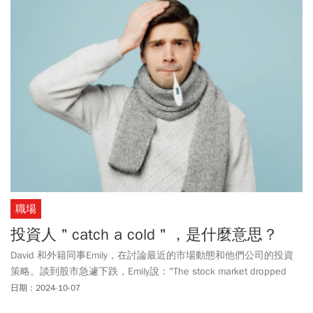
職場
投資人＂catch a cold＂，是什麼意思？
David 和外籍同事Emily，在討論最近的市場動態和他們公司的投資
策略。談到股市急遽下跌，Emily說："The stock market dropped
unexpectedly, and many investors caught a cold."許多投資人都”
日期：2024-10-07
Caught a cold?”投資人＂感冒＂？David不解，這和股市有何關聯？