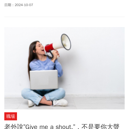
牛仔褲，尷尬地看看大家，又看看自己，Terresa說：“Oh, I guess I
日期：2024-10-07
didn’t get the memo!”Laura覺得納悶，這時候談memo，是什麼呢？
職場
老外說”Give me a shout.”，不是要你大聲