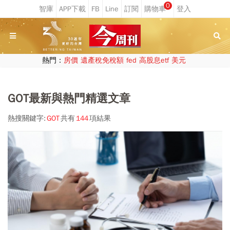
0
熱門：
房價
遺產稅免稅額
fed
高股息etf
美元
GOT最新與熱門精選文章
熱搜關鍵字:
GOT
共有
144
項結果