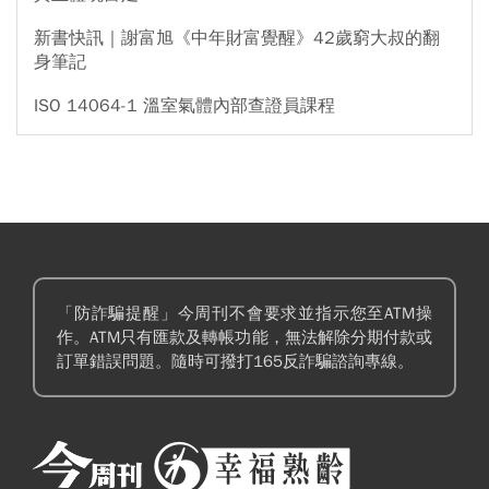
新書快訊｜謝富旭《中年財富覺醒》42歲窮大叔的翻
身筆記
ISO 14064-1 溫室氣體內部查證員課程
「防詐騙提醒」今周刊不會要求並指示您至ATM操
作。ATM只有匯款及轉帳功能，無法解除分期付款或
訂單錯誤問題。隨時可撥打165反詐騙諮詢專線。