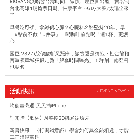
BIGBANG演唱會台灣時間、票價、座位圖出爐！實名制
台北高雄4場搶票日期、售票平台…GD/大聲/太陽全來
了
早餐吃可頌、拿鐵傷心臟？心臟科名醫堅持20年、早
上9點前不做「5件事」：喝咖啡前先喝「這1杯」更護
心
國巨(2327)股價腰斬又漲停，該賣還是續抱？杜金龍預
言重演華城狂飆走勢「解套時間曝光」！群創、南亞科
也點名
活動快訊
/ EVENT NEWS /
均衡臺灣週 天天抽iPhone
訂閱贈【歌林】AI聲控3D擺頭循環扇
新書快訊｜《打開錢意識》學會如何與金錢相處，才能
真正體現富足