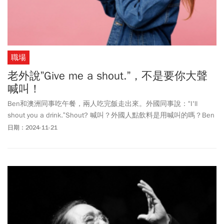
職場
老外說”Give me a shout.”，不是要你大聲
喊叫！
Ben和澳洲同事吃午餐，兩人吃完飯走出來。外國同事說：“I'll
shout you a drink.”Shout? 喊叫？外國人點飲料是用喊叫的嗎？Ben
看著老外手拿著一杯飲料走出來，沒怎麼喊叫。原來“shout you a
日期：2024-11-21
drink”跟喊叫沒有關係。