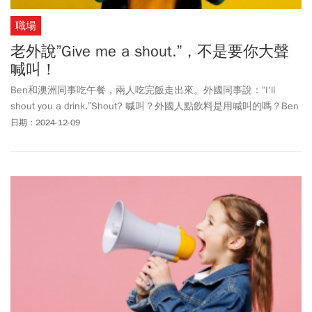
職場
老外說”Give me a shout.”，不是要你大聲
喊叫！
Ben和澳洲同事吃午餐，兩人吃完飯走出來。外國同事說：“I'll
shout you a drink.”Shout? 喊叫？外國人點飲料是用喊叫的嗎？Ben
看著老外手拿著一杯飲料走出來，沒怎麼喊叫。原來“shout you a
日期：2024-12-09
drink”跟喊叫沒有關係。