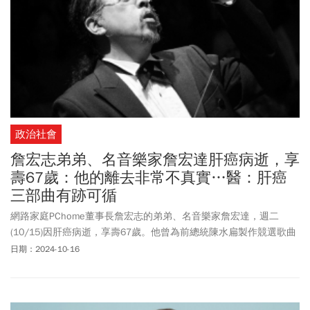
政治社會
詹宏志弟弟、名音樂家詹宏達肝癌病逝，享
壽67歲：他的離去非常不真實…醫：肝癌
三部曲有跡可循
網路家庭PChome董事長詹宏志的弟弟、名音樂家詹宏達，週二
(10/15)因肝癌病逝，享壽67歲。他曾為前總統陳水扁製作競選歌曲
「春天的花蕊」，詹宏志在臉書上發文和弟弟間的感情和成長點
日期：2024-10-16
滴。詹宏志說，「我的弟弟音樂家詹宏達（1957-2024）早上因肝癌
病逝了，他是個聰明、善良、天真的人，一生奉獻在音樂與教會，
他的音樂創作、他的教學、他的演出，都讓家人佩服」。