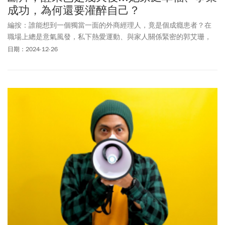
成功，為何還要灌醉自己？
編按：誰能想到一個獨當一面的外商經理人，竟是個成癮患者？在
職場上總是意氣風發，私下熱愛運動、與家人關係緊密的郭艾珊，
竟有個秘密：事業愈成功，她愈依賴酒精。醉到最狼狽的時候，傍
日期：2024-12-26
晚還是搖搖晃晃走到校門口接小孩，結果是兩個小孩一人牽一邊，
把我牽回家。也曾經聽到便利商店開門的「叮咚，歡迎光臨」後，
再次醒來已經是幾天後的事情，浴缸裡面裝滿了喝完的啤酒罐。當
家人把她反鎖在臥室，她卻還是能喝到爛醉，怎麼辦到的？原來她
從臥室的陽臺爬出去，踏著14樓高的外牆水管爬進客廳拿酒…直到
躺在蒼白的病床上，面對超高的肝指數和嚴重黃疸，才讓她不得不
正視這個問題，正式戒酒，重整自己的人生。郭艾珊的故事，揭露
了最真實、最脆弱的自己，提醒我們面對困難時不要害怕，鼓起勇
氣走下去，無論如何終將迎向康復。