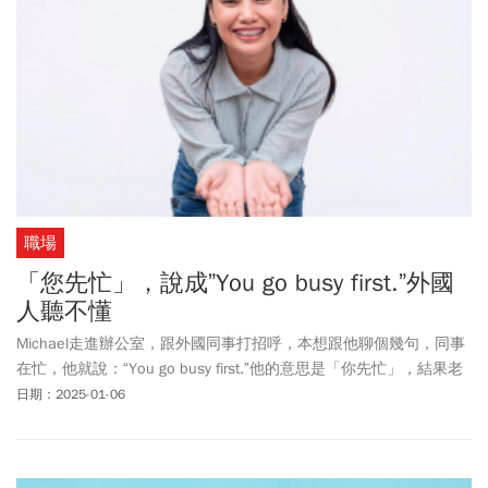
職場
「您先忙」，說成”You go busy first.”外國
人聽不懂
Michael走進辦公室，跟外國同事打招呼，本想跟他聊個幾句，同事
在忙，他就說：“You go busy first.”他的意思是「你先忙」，結果老
外不懂他是什麼意思。像你先忙，我先走，我稍後就來，你先坐，
日期：2025-01-06
這類很短的口語，我們用的都不是它字面意思，不適合直譯。我們
來看看這些句子在英文裡該如何表達。