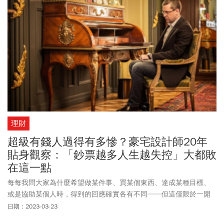
理財
超級有錢人過得有多慘？豪宅設計師20年
貼身觀察：「鈔票越多人生越失控」大都敗
在這一點
每每我問大家為什麼希望做某件事、買某個東西、達成某種目標、
或是協助某個人時，得到的回應確實各有不同──但這僅限於一開
始，如果我繼續追問「為什麼」，得到的答案聽起來就都一樣了。
日期：2023-03-23
人人都希望自己的行動或決定讓自己感到快樂、安全、或無後顧之