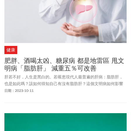
健康
肥胖、酒喝太凶、糖尿病 都是地雷區 甩文
明病「脂肪肝」 減重五％可改善
肝若不好，人生是黑白的。若罹患現代人最普遍的肝病：脂肪肝，
也是如此嗎？該如何得知自己有沒有脂肪肝？這個文明病如何影響
身體？又該怎樣逆轉脂肪肝？
日期：2023-10-11