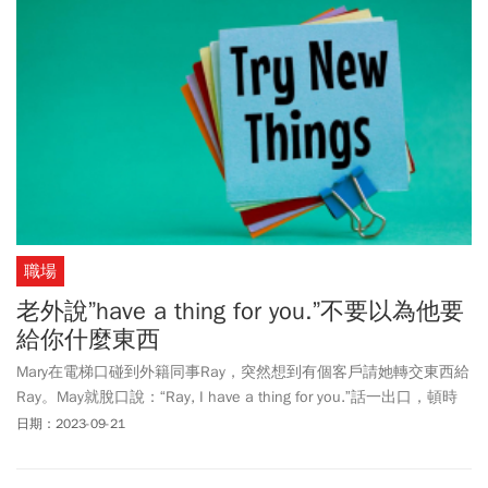
職場
老外說”have a thing for you.”不要以為他要
給你什麼東西
Mary在電梯口碰到外籍同事Ray，突然想到有個客戶請她轉交東西給
Ray。May就脫口說：“Ray, I have a thing for you.”話一出口，頓時
氣氛一陣尷尬，Mary搞不清楚發生了什麼事啊！原來thing這個熟悉
日期：2023-09-21
的單字，讓人會錯意了。