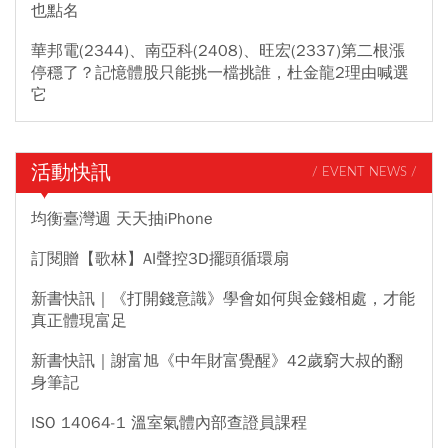
也點名
華邦電(2344)、南亞科(2408)、旺宏(2337)第二根漲
停穩了？記憶體股只能挑一檔挑誰，杜金龍2理由喊選
它
活動快訊
/ EVENT NEWS /
均衡臺灣週 天天抽iPhone
訂閱贈【歌林】AI聲控3D擺頭循環扇
新書快訊｜《打開錢意識》學會如何與金錢相處，才能
真正體現富足
新書快訊｜謝富旭《中年財富覺醒》42歲窮大叔的翻
身筆記
ISO 14064-1 溫室氣體內部查證員課程