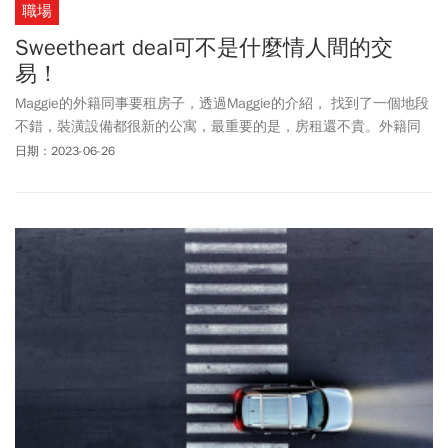
職場
Sweetheart deal可不是什麼情人間的交
易！
Maggie的外籍同事要租房子，透過Maggie的介紹， 找到了一個地段
不錯，裝潢設備都很新的公寓，最重要的是，房租還不貴。外籍同
事向Maggie說：It’s a sweetheart deal.＂No, no, no. It’s not my
日期：2023-06-26
sweetheart! ＂Maggie以為sweetheart deal是指情人之間的交易，趕
快否認。兩個講來講去，雞同鴨講。來看看幾個和交易相關，可能
會搞錯的句子。