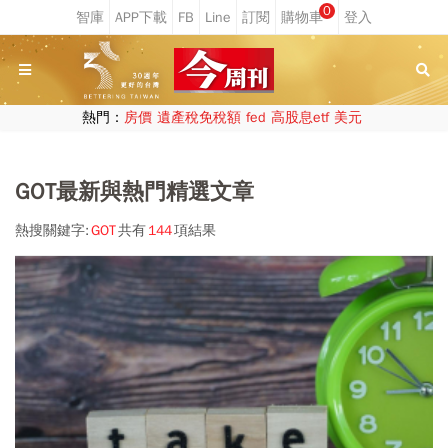
0
熱門：
房價
遺產稅免稅額
fed
高股息etf
美元
GOT最新與熱門精選文章
熱搜關鍵字:
GOT
共有
144
項結果