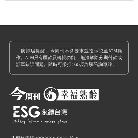
「防詐騙提醒」今周刊不會要求並指示您至ATM操
作。ATM只有匯款及轉帳功能，無法解除分期付款或
訂單錯誤問題。隨時可撥打165反詐騙諮詢專線。