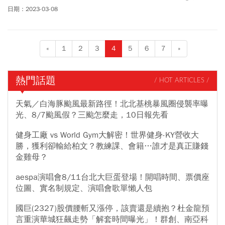
受夠了」。更貼切的說法是：(O) No more, I have had a lot.意思是
日期：2023-03-08
吃很多了，或(O) No, I'm fine. 或(O) Sorry, I can't eat any more. The
food is so good.不要說I have enough，會讓人以為你不喜歡食物。
«
1
2
3
4
5
6
7
»
熱門話題
/ HOT ARTICLES /
天氣／白海豚颱風最新路徑！北北基桃暴風圈侵襲率曝
光、8/7颱風假？三颱怎麼走，10日報先看
健身工廠 vs World Gym大解密！世界健身-KY營收大
勝，獲利卻輸給柏文？教練課、會籍…誰才是真正賺錢
金雞母？
aespa演唱會8/11台北大巨蛋登場！開唱時間、票價座
位圖、實名制規定、演唱會歌單懶人包
國巨(2327)股價腰斬又漲停，該賣還是續抱？杜金龍預
言重演華城狂飆走勢「解套時間曝光」！群創、南亞科