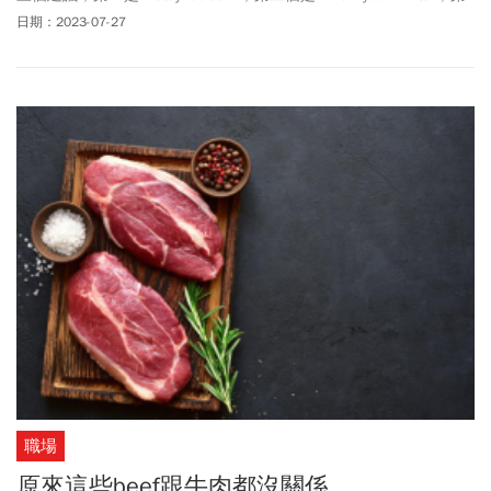
三個是＂Find your people＂。第二和第三，字面容易理解，Know
日期：2023-07-27
your limits是「知道自己的限制」；Find your people，是「找到自己
人」。那什麼是stay loose呢？Loose不是「散漫」、「鬆掉」嗎？
勸人很散漫，這是什麼玄機嗎？一起來看看Stay loose以及和loose
道地的用法。
職場
原來這些beef跟牛肉都沒關係