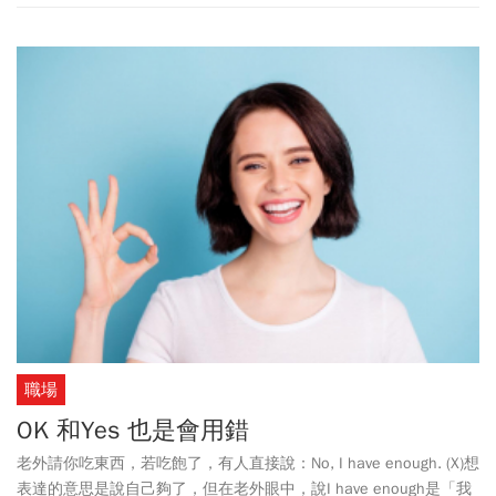
憂。換句話說，驅動我們的就是生活滿意度。舉個例子吧，想像一
下你心目中最無私的行為（純粹出於善意的行為），然後問大家為
什麼要這麼做。根據我的經驗，如果我繼續追問「為什麼」，對方
可能會開始說：「因為這就是應當做的事啊。」然而，當我追問
「這為什麼是應當做的事？你為什麼要這麼做？」，到頭來大家都
會說，因為那讓他們覺得自己是個全人、活得有目的、或者感到快
樂。
職場
OK 和Yes 也是會用錯
老外請你吃東西，若吃飽了，有人直接說：No, I have enough. (X)想
表達的意思是說自己夠了，但在老外眼中，說I have enough是「我