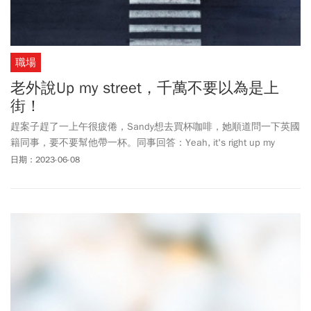
職場
老外說Up my street，千萬不要以為是上
街！
趕案子趕了一上午很疲倦，Sandy想去買杯咖啡，她順道問一下英國
籍同事，要不要幫他帶一杯。同事回答：Yeah, it's right up my
street.Sandy覺得這同事要求會不會太多，還得去哪個街上買咖啡，
日期：2023-06-08
她其實只想去超商。Right up my street不是哪一條對的街，今天來
看看street在商業英文裡的妙用。