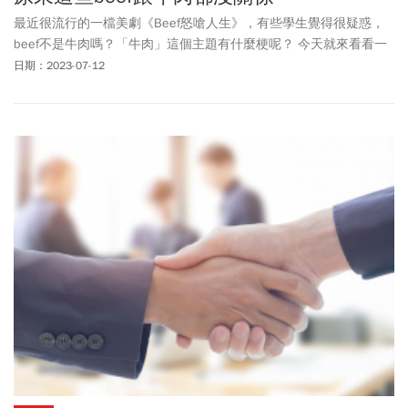
最近很流行的一檔美劇《Beef怒嗆人生》，有些學生覺得很疑惑，
beef不是牛肉嗎？「牛肉」這個主題有什麼梗呢？ 今天就來看看一
下beef這個字，經常出現在美國人日常，但和牛肉一點關係都沒有
日期：2023-07-12
的口語。Beef我們最熟悉的意思是「牛肉」，例如在餐廳，服務員
可能會問你：Would you like another slice of beef? 要不要再來一塊
牛肉？但在日常口語中，它經常不是指牛肉。