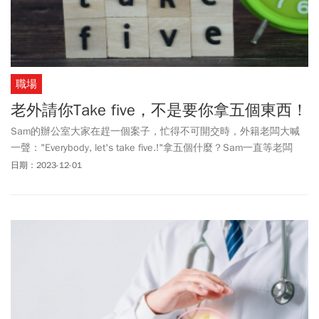
職場
老外請你Take five，不是要你拿五個東西！
Sam的辦公室大家在趕一個案子，忙得不可開交時，外籍老闆大喊
一聲："Everybody, let's take five.!"拿五個什麼？Sam一直等老闆
講，到底什麼東西要拿五個，結果看大家一窩蜂跑掉了。他們去拿
日期：2023-12-01
什麼呢？其實take five不是拿五個！來看和five相關的道地用法。