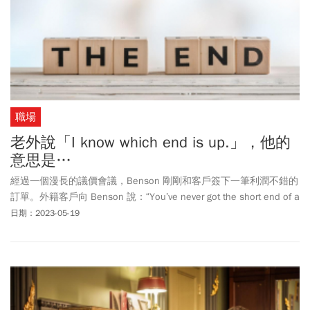
職場
老外說「I know which end is up.」，他的
意思是…
經過一個漫長的議價會議，Benson 剛剛和客戶簽下一筆利潤不錯的
訂單。外籍客戶向 Benson 說：“You’ve never got the short end of a
deal.”這是什麼意思呢？難道是指，合約太短嗎？Short end 可不是
日期：2023-05-19
指什麼太短，客戶是說 Benson 做交易從不吃虧。正逢年終歲末，
今天來看看 end 這個字的妙用。