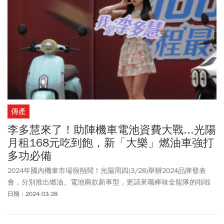
傳產
李多慧來了！助陣機車電池資費大戰...光陽
月租168元吃到飽，新「大樂」燃油車強打
多功必備
2024年國內機車市場很熱鬧！光陽周四(3/28)舉辦2024品牌發表
會，分別推出燃油、電池兩款新車型，更請來職棒味全龍隊的啦啦
隊長李多慧擔任嘉賓，主打市場最低的電動機車電池月租方案，頗
日期：2024-03-28
有和Gogoro大打電池資費價格戰的味道。