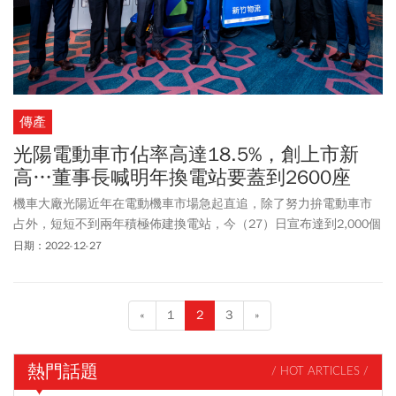
傳產
光陽電動車市佔率高達18.5%，創上市新
高…董事長喊明年換電站要蓋到2600座
機車大廠光陽近年在電動機車市場急起直追，除了努力拚電動車市
占外，短短不到兩年積極佈建換電站，今（27）日宣布達到2,000個
換電站目標。董事長柯勝峯不僅喊出2023年要達到2600座，還要與
日期：2022-12-27
仰德集團旗下的新竹物流合作，加速綠能應用。
«
1
2
3
»
熱門話題
/ HOT ARTICLES /