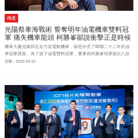
傳產
光陽祭車海戰術 誓奪明年油電機車雙料冠
軍 痛失機車龍頭 柯勝峯卻說衝擊正是時候
機車大廠光陽卯足全力攻電動機車，卻意外丟了蟬聯二十二年的油
車冠軍寶座。為了搶下油電雙料冠軍，董事長柯勝峯領軍推出八款
全新油車，宣告光陽重返第一的決心。
日期：2023-03-15