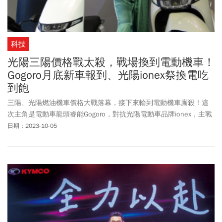
科技
光陽三陽價格戰太殺，戰場換到電動機車！
Gogoro月底新車報到、光陽ionex祭換電吃
到飽
三陽、光陽燃油機車價格大戰落幕，接下來輪到電動機車廝殺！這
次主角是電動車龍頭睿能Gogoro，對抗光陽電動車品牌ionex，主戰
場則是資費優惠與銷售據點，雙方不約而同選在10月首周召開記者
日期：2023-10-05
會。為了搶回消費者目光，Gogoro預告新車將亮相，「10月底就會
有驚喜，依舊要拚全年銷量成長。」光陽ionex則乘著基隆市政府的
青年公益方案勢頭，推出小改款新車、並祭出特定車款，電池資費1
年免費吃到飽的方案。