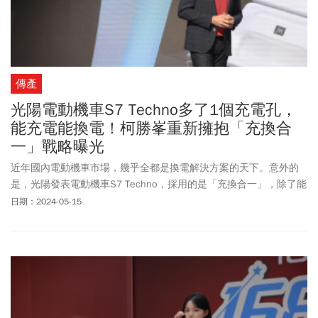
傳產
光陽電動機車S7 Techno多了1個充電孔，
能充電能換電！柯勝峯重新擁抱「充換合
一」戰略曝光
近年國內電動機車市場，幾乎全都是換電解決方案的天下。意外的
是，光陽發表電動機車S7 Techno，採用的是「充換合一」，除了能
透過換電站更換電池，還能利用一般家用插座或充電樁，直接替電
日期：2024-05-15
池充電，「等於重新擁抱充電機制」。「我們不只要讓充電與換電
合而為一，也讓台灣和全球市場合而為一。」柯勝峯說，電動機車
目前僅有台灣採用換電系統，但海外有百倍大的電動機車市場等著
去開拓，所以才會下定決心推動充換合一的機種。