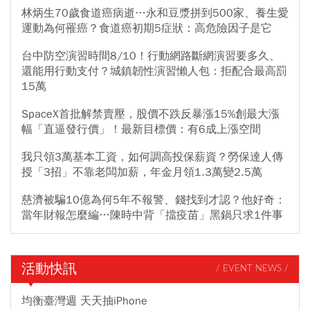
林炳生70歲食道癌病逝…永和豆漿拼到500家、養生愛
運動為何罹癌？食道癌初期5症狀：高危險因子是它
台中防空演習時間8/10！行動網路斷網演習要多久、
還能用行動支付？城鎮韌性演習懶人包：拒配合最高罰
15萬
SpaceX首批解禁賣壓，股價不跌反暴漲15%創最大漲
幅「直逼發行價」！最新目標價：有6成上漲空間
我只領3萬基本工資，如何調高投保薪資？勞保達人傳
授「3招」不靠老闆加薪，年金月領1.3萬變2.5萬
慈濟被騙10億為何5年不報警、錢找到才認？他好奇：
當年財報怎麼編…陳時中背「擋疫苗」黑鍋只求1件事
活動快訊
/ EVENT NEWS /
均衡臺灣週 天天抽iPhone