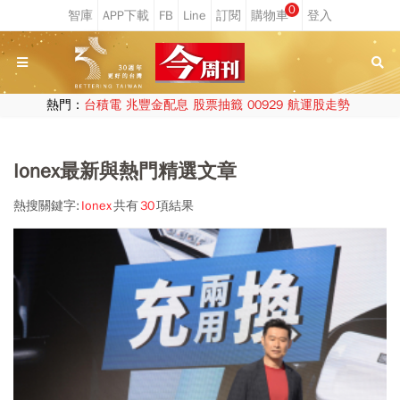
0
熱門：
台積電
兆豐金配息
股票抽籤
00929
航運股走勢
Ionex最新與熱門精選文章
熱搜關鍵字:
Ionex
共有
30
項結果