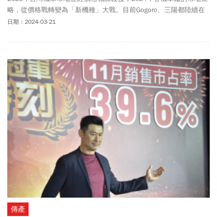
略，從價格戰轉變為「新機種」大戰。目前Gogoro、三陽都陸續在
2024年初推出新機種，光陽也預告在3月底，推出多款機車，要在燃
日期：2024-03-21
油、電動機車市場雙喜臨門。「價格敏感」的消費者在去年消化完
畢後，儘管雙陽均針對125c.c.的入門機種，再推優惠價，不過市場
目光已轉向新車款。譬如，三陽推出的新車「Jet SL+」，靠著液冷
引擎、主打競速風，2月迅速成為全台最熱銷車種。光陽3月重新祭
出大眾車款優惠方案，並預告月底就會推出多款新車，很可能會同
時包含燃油機車與電動機車。
傳產