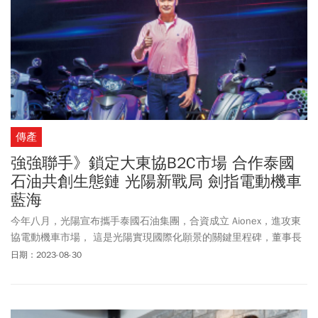
傳產
強強聯手》鎖定大東協B2C市場 合作泰國
石油共創生態鏈 光陽新戰局 劍指電動機車
藍海
今年八月，光陽宣布攜手泰國石油集團，合資成立 Aionex，進攻東
協電動機車市場， 這是光陽實現國際化願景的關鍵里程碑，董事長
長柯勝峯強調，這一役，要打造出真正的獲利模式。
日期：2023-08-30