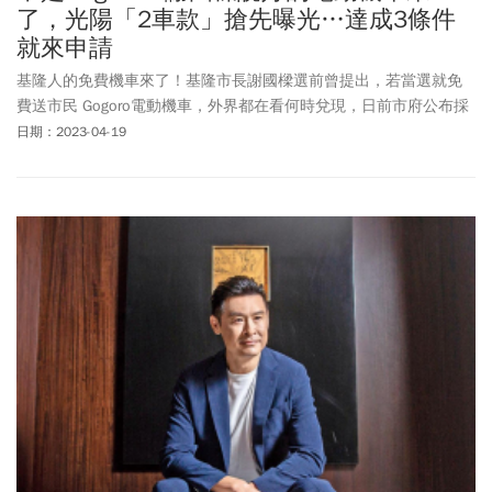
了，光陽「2車款」搶先曝光…達成3條件
就來申請
基隆人的免費機車來了！基隆市長謝國樑選前曾提出，若當選就免
費送市民 Gogoro電動機車，外界都在看何時兌現，日前市府公布採
購預算規則後，吸引多家電動機車品牌投標，基隆市政府與光陽機
日期：2023-04-19
車周三(4/18)召開記者會，宣布青年電動機車計劃，為4年5萬台，
今年先1.2萬台。