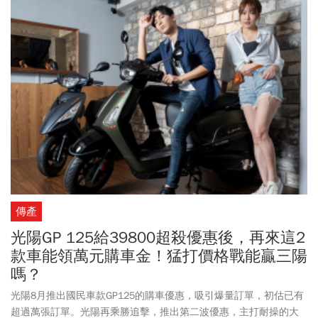
傳產
光陽GP 125給39800超殺優惠後，再來這2
款車能領萬元購車金！猛打價格戰能贏三陽
嗎？
光陽8月推出國民車款GP125的購車優惠，吸引爆量訂單，初估已有
超過萬張訂單。光陽再乘勝追擊，推出第二波優惠，主打耐操的大