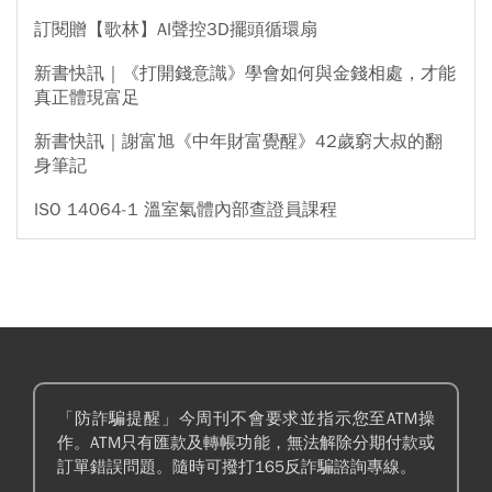
訂閱贈【歌林】AI聲控3D擺頭循環扇
新書快訊｜《打開錢意識》學會如何與金錢相處，才能
真正體現富足
新書快訊｜謝富旭《中年財富覺醒》42歲窮大叔的翻
身筆記
ISO 14064-1 溫室氣體內部查證員課程
「防詐騙提醒」今周刊不會要求並指示您至ATM操
作。ATM只有匯款及轉帳功能，無法解除分期付款或
訂單錯誤問題。隨時可撥打165反詐騙諮詢專線。