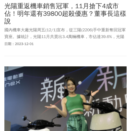
光陽重返機車銷售冠軍，11月搶下4成市
佔！明年還有39800超殺優惠？董事長這樣
說
國內機車大廠光陽周五(12/1)宣布，從三陽(2206)手中重新奪回冠軍
寶座。據統計，光陽11月共賣出3.4萬輛機車，市佔達39.6%，光陽
董事長柯勝峯表示，最大功臣除了39,800元的超殺優惠，9月發表的
日期：2023-12-01
4輛新車款，也助攻光陽奪下勝利時刻。明年適逢光陽60周年廠慶，
會不會針對其他車款推出超殺優惠，董事長柯勝峯賣個關子：「我
們一定會有各種活動」。