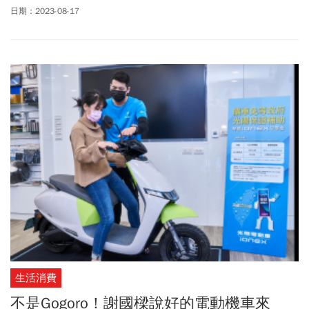
地名流，操駕感的LIKE COLOMBO，都會送出超過萬元的購車金或贈
日期：2023-08-17
品。綜觀台灣今年1到7月機車市場，依舊由三陽(2206)機車獨霸，7
月甚至搶下近4成市占。昔日霸主光陽趁著暑假期間出招，能否重奪
機車龍頭寶座，就看優惠能否打動消費者的心。
生活消費
不是Gogoro！謝國樑說好的電動機車來