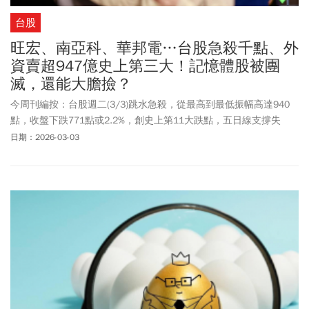
台股
旺宏、南亞科、華邦電…台股急殺千點、外
資賣超947億史上第三大！記憶體股被團
滅，還能大膽撿？
今周刊編按：台股週二(3/3)跳水急殺，從最高到最低振幅高達940
點，收盤下跌771點或2.2%，創史上第11大跌點，五日線支撐失
守、成交量1.05兆元創次高紀錄。台股會急跌，主要是因為中東戰
日期：2026-03-03
事掀波，伊朗關閉荷姆茲海峽，油價跟著飆高，外資更是大逃殺947
億，寫下史上第三大紀錄。而隨著外資熱錢大量匯出，台幣兌美元
收31.609元，再重貶1.78角，連兩日重貶已逾3.5角。權值股變成外
資提款機，台積電(2330)、聯發科(2454)、鴻海(2317)、台達電
(2308)、廣達(2382)承壓，記憶體成殺盤重心，包括旺宏(2337)、南
亞科(2408)、華邦電(2344)全鎖跌停。值得注意的是，記憶體集體團
滅淪殺戮戰場，市場解讀為漲多後的獲利了結與籌碼鬆動。