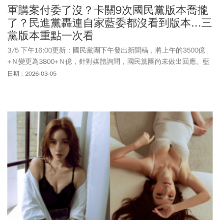
軍購案付委了沒？卡關9次國民黨版本喬攏
了？民進黨轟連自家藍委都沒看到版本...三
黨版本重點一次看
3/5 下午16:00更新：國民黨團下午發出新聞稿，將上午的3500億
+Ｎ變更為3800+Ｎ億，針對媒體詢問，國民黨團尚未做出回應。藍
白阻擋軍購9次後，立法院終於要在本週五讓行政院版軍購條例交付
日期：2026-03-05
委員會審查（付委），國民黨立法院黨團原訂週四（3/5）拍板黨版
軍購特別條例草案，但國民黨中央卻突然在前一晚發通知，於上午9
時召開記者會，藍營內部私下議論紛紛，是否黨中央是要對黨籍立
委下指導棋。由於國民黨之前釋出的版本眾多，針對各界矚目「金
額」到底是多少？國民黨文傳會主委吳宗憲僅表示，美國的發價書
（LOA）就是3500億。而軍購特別條例跟後勤成本粗估約5兆台幣，
將排擠社福等其他預算，希望不要用特別條例，而是要回歸常規預
算來審查。對此，民進黨立法院黨團幹事長莊瑞雄隨即召開記者會
回擊，批評國民黨和民眾黨連政府總預算都擱置不審，還胡扯會排
擠到其他預算。若國民黨真要審查，完全可以逐條在國會中以透明
的方式審查，卻在程序委員會阻擋軍購案整整9次，「簡單來說就是
心虛！」值得注意的是，國民黨前主席朱立倫子弟兵、前國民黨智
庫副執行長凌濤5日上午再度透過臉書發文，喊話應提出 9000 億元