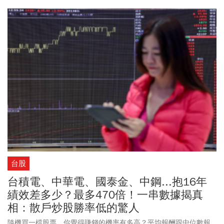
2206元，生產後5年內若沒提出申請，則將全數充公。
台股
台積電、中華電、國泰金、中鋼...抱16年
績效差多少？最多470倍！一串數據揭真
相：散戶炒股勝率低的驚人
隨機買一檔股票，你覺得賺錢的機率有多高？平均報酬跟中位數報