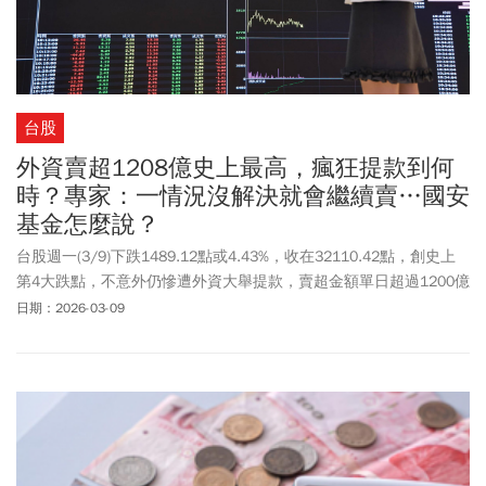
台股
外資賣超1208億史上最高，瘋狂提款到何
時？專家：一情況沒解決就會繼續賣…國安
基金怎麼說？
台股週一(3/9)下跌1489.12點或4.43%，收在32110.42點，創史上
第4大跌點，不意外仍慘遭外資大舉提款，賣超金額單日超過1200億
元，創下史上最大紀錄，引發市場高度關注。究竟外資為何瘋狂撤
日期：2026-03-09
離？群益投顧總經理范振鴻直言，國際油價表現將是後續觀察外資
動向的核心指標，他點出：「只要油價繼續高檔、創新高，外資就
可能繼續賣」。而財政部次長、國安基金執行秘書阮清華表示，目
前正密切關注，必要時將召開臨時會討論因應對策。