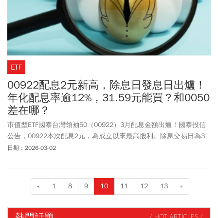
ETF
00922配息2元新高，除息日發息日出爐！
年化配息率逾12%，31.59元能買？和0050
差在哪？
市值型ETF國泰台灣領袖50（00922）3月配息金額出爐！國泰投信
公告，00922本次配息2元，為成立以來最高股利。除息交易日為3
月17日，想要參與領息的投資人，最後買進日為3月16日，4月14日
日期：2026-03-02
為股息發放日。每半年配息一次的00922，以週一（3/2）收盤價
31.59元計算，單次殖利率約6.33％、年化殖利率約12.6％。號稱進
階版0050的00922，主打低碳轉型與龍頭企業策略，究竟能否超越
«
1
8
9
10
11
12
13
»
0050？
熱門話題
/ HOT ARTICLES /