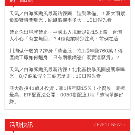
天氣／白海豚颱風最新路徑圖「陸警準備」！豪大雨紫
爆影響時間曝光，颱風假機率多大，10日報先看
禁止你出境就禁止…中國出入境新規9/15上路，台灣
人小心「有去無回」？4種職業特別注意：前例在這
川湖做什麼的？躋身「萬金股」抱1張年賺760萬！傳
產鐵工廠如何翻身「只有兩根鐵憑什麼賣這麼貴」？
天氣／白海豚颱風最新路徑！北北基桃暴風圈侵襲率曝
光、8/7颱風假？三颱怎麼走，10日報先看
淡大教授41歲才投資，靠1招年賺15％！小資族「勝率
最高」ETF配置法公開：0050搭配這1種「越簡單越好
賺」
活動快訊
/ EVENT NEWS /