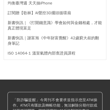
均衡臺灣週 天天抽iPhone
訂閱贈【歌林】AI聲控3D擺頭循環扇
新書快訊｜《打開錢意識》學會如何與金錢相處，才能
真正體現富足
新書快訊｜謝富旭《中年財富覺醒》42歲窮大叔的翻
身筆記
ISO 14064-1 溫室氣體內部查證員課程
「防詐騙提醒」今周刊不會要求並指示您至ATM操
作。ATM只有匯款及轉帳功能，無法解除分期付款或