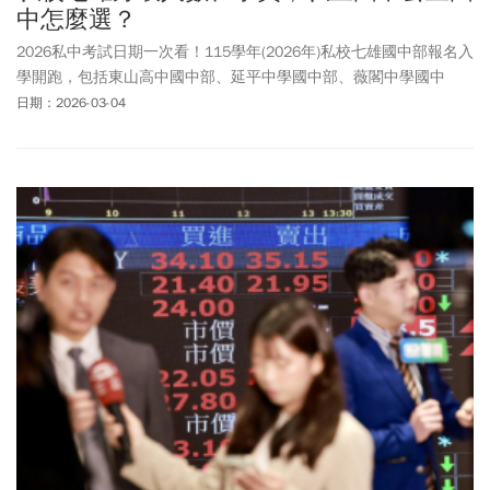
中怎麼選？
2026私中考試日期一次看！115學年(2026年)私校七雄國中部報名入
學開跑，包括東山高中國中部、延平中學國中部、薇閣中學國中
部、再興中學國中部、復興中學國中部、靜心中學國中部、南山高
日期：2026-03-04
中國中部，招生日期、報名時間、考試科目多已公布。根據各校最
新公告的招生簡章與規劃，私校七雄多將入學評量（甄選）日期集
中在115年3月上旬，其中3月7日（六）成為多校「撞期」的超級戰
區，包括東山、薇閣、復興、再興都在這天開考。一文看雙北「私
校七雄」報名時間、科目、說明會資訊、學費相關整理包。