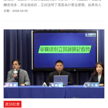
酬差很多，而這個差距，正好說明了選股為什麼這麼難。如果有人
告訴你：「股市長期平均年化報酬大約 10%」，你會怎麼想？大部
日期：2026-03-05
分的人可能會覺得：「那我隨便買幾檔股票，長期持有，應該也能
拿到差不多的報酬吧？」這個想法聽起來很合理，但其實完全搞錯
了方向。
政治社會