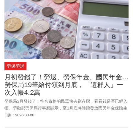
勞保勞退
月初發錢了！勞退、勞保年金、國民年金...
勞保局19筆給付領到月底，「這群人」一
次入帳4.2萬
勞保局3月發錢了！符合資格的民眾快去刷存摺，看看錢是否已經入
帳。勞動部勞保局行事曆顯示，至3月底將陸續發放國民年金保險生
育給付等19筆津貼，其中國民年金保險喪葬給付符合資格者，最高
日期：2026-03-06
可領10.5萬元。值得注意的是，周四（3/5）發放國民年金保險生育
給付，由於今年投保金額調高，符合資格的女性保險人，可領取4萬