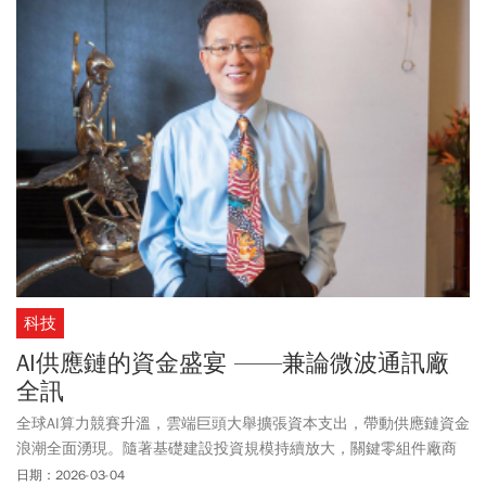
科技
AI供應鏈的資金盛宴 ——兼論微波通訊廠
全訊
全球AI算力競賽升溫，雲端巨頭大舉擴張資本支出，帶動供應鏈資金
浪潮全面湧現。隨著基礎建設投資規模持續放大，關鍵零組件廠商
的成長動能也逐步浮現。
日期：2026-03-04