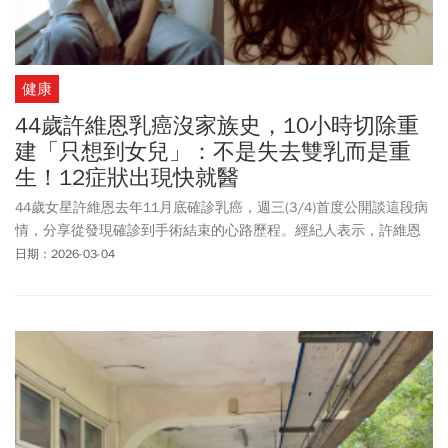
務實軍購，與黨中央不同調，也讓外界關注是否掀起國民黨「茶壺
內風暴」。
健康
44歲許維恩乳癌沒家族史，10小時切除重
建「只想到女兒」：不是失去雙乳而是重
生！12症狀出現快就醫
44歲女星許維恩去年11月底確診乳癌，週三(3/4)首度公開談這段病
情，分享從發現確診到手術結束的心路歷程。經紀人表示，許維恩
現在恢復得很好，持續追蹤、治療中，最近也瘦了一大圈。明明沒
日期：2026-03-04
有家族病史，許維恩卻罹患乳癌、腫瘤變化速度之快，《今周刊》
一文帶您了解什麼是乳癌、什麼樣的人易患乳癌、如何預防乳癌發
生、乳癌症狀有哪些，以及6種常見治療方式一次看。