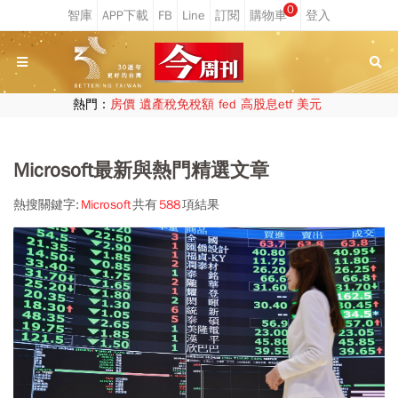
0
熱門：
房價
遺產稅免稅額
fed
高股息etf
美元
Microsoft最新與熱門精選文章
熱搜關鍵字:
Microsoft
共有
588
項結果