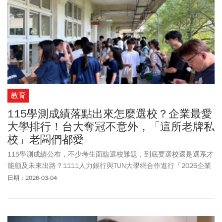
教育
115學測成績落點出來怎麼選校？企業最愛
大學排行！台大奪冠不意外，「這所老牌私
校」老闆們都愛
115學測成績公布，不少考生面臨選校難題，到底要選校還是選系才
能顧及未來出路？1111人力銀行與TUN大學網合作進行「2026企業
最愛大學」調查，提供大學新鮮人與家長選校、選系的參考。台灣
日期：2026-03-04
大學不意外奪冠，私校則是淡江大學奪首位。國立科大部分，台北
科大脫穎而出，私立科大則是由致理科技大學拿下第一。