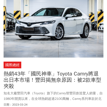
國際總經
熱銷43年「國民神車」Toyota Camry將退
出日本市場！豐田揭無奈原因：被2款車型
夾殺
知名大廠豐田汽車（Toyota）旗下的Camry替豐田創造驚人銷量，自
1980年開賣以來，在全球熱銷超過2100萬輛，Camry系列車款於北
美和亞太市場爆紅，卻在日本當地未受到本土消費者青睞，累計在
日期：2023-03-24