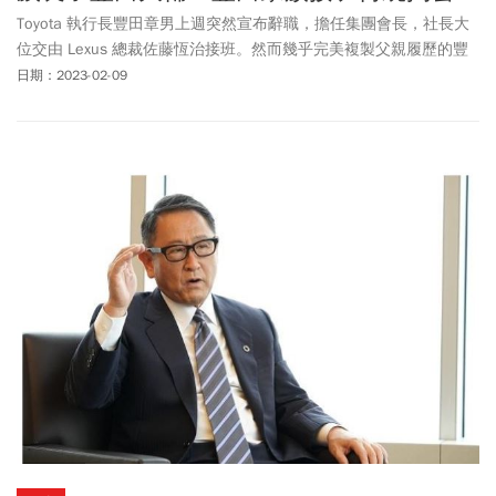
Toyota 執行長豐田章男上週突然宣布辭職，擔任集團會長，社長大
位交由 Lexus 總裁佐藤恆治接班。然而幾乎完美複製父親履歷的豐
田大輔毫無消息，難道這「富四代」無心接班 Toyota 家族事業嗎？
日期：2023-02-09