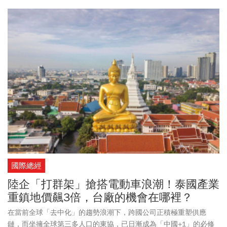
國際總經
陸企「打群架」搶搭電動車浪潮！泰國產業
重鎮地價飆3倍，台廠的機會在哪裡？
在當前全球「去中化」的趨勢浪潮下，跨國公司正積極重塑供應
鏈，而坐擁全球第三多人口的東協，已日漸成為「中國+1」的必修