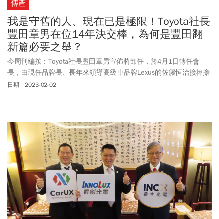
傳產
我是守舊的人、現在已是極限！Toyota社長
豐田章男在位14年決交棒，為何是豐田翻
新篇必要之舉？
今周刊編按：Toyota社長豐田章男宣佈將卸任，於4月1日轉任會
長，由現任品牌長、長年來領導高級車品牌Lexus的佐籐恒治接棒擔
任社長。豐田章男曾說，現在是汽車產業百年一遇的變革時代，這
日期：2023-02-02
次間隔14年的換帥，便是為了讓向來保守、慎重的他們，能更快速
地推動革新腳步。接任豐田社長的53歲佐籐恒治非常熱愛汽車，他
甚至買了《頭文字D》AE86，自己拆解改造中...。他在直播中說，希
望能當一位繼續造車的社長~~他對技術開發的熟稔，加上對汽車的
熱愛，讓他破格受到豐田章男的青睞。