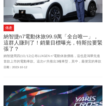
傳產
納智捷n7電動休旅99.9萬「全台唯一」，
這群人賺到了！銷量目標曝光，特斯拉要緊
張了？
納智捷周四(10/12)公布LUXGEN n⁷電動休旅價格，這也是鴻華先進
首款上市的電動車款。這次n⁷共推出3種車型，其中，最便宜的車款
預購價99.9萬元，成為目前台灣市場唯一百萬有找的電動車。納智
日期：2023-10-12
捷董事長暨總經理左自生說，預期去年加入的2.5萬名會員，至少會
有30%、大約7000到8000名會員購車，這等同讓納智捷有望靠n⁷在
台灣電動車市場坐2望1。