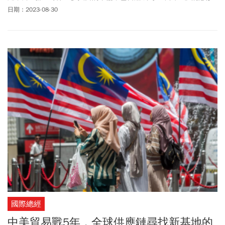
顯學。在這盤棋局中，不同的陣地，也逐漸演變出各自特有的產業
日期：2023-08-30
定位與利基，而泰國，儼然將是新的汽車製造區域中心。
國際總經
中美貿易戰5年，全球供應鏈尋找新基地的