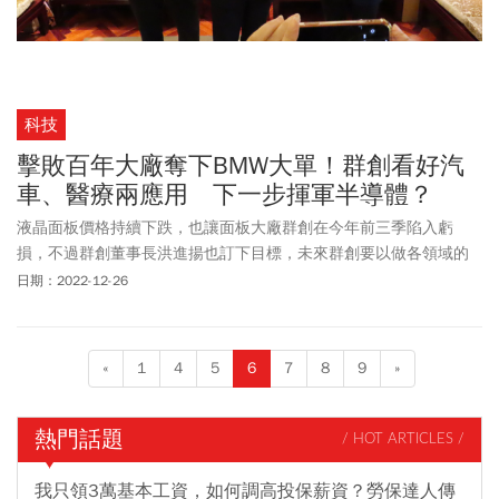
科技
擊敗百年大廠奪下BMW大單！群創看好汽
車、醫療兩應用 下一步揮軍半導體？
液晶面板價格持續下跌，也讓面板大廠群創在今年前三季陷入虧
損，不過群創董事長洪進揚也訂下目標，未來群創要以做各領域的
一階供應商（Tier -1）。
日期：2022-12-26
«
1
4
5
6
7
8
9
»
熱門話題
/ HOT ARTICLES /
我只領3萬基本工資，如何調高投保薪資？勞保達人傳