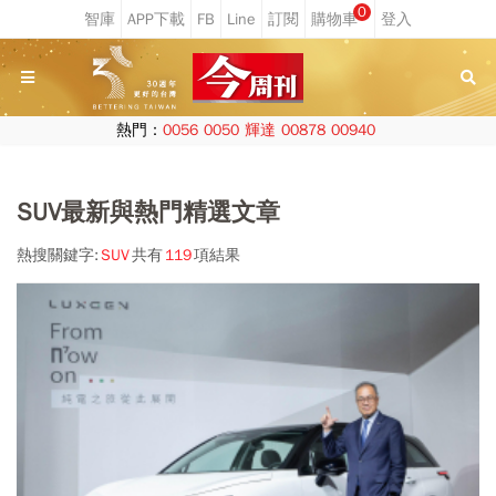
0
熱門：
0056
0050
輝達
00878
00940
SUV最新與熱門精選文章
熱搜關鍵字:
SUV
共有
119
項結果