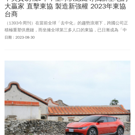
大贏家 直擊東協 製造新強權 2023年東協
台商
（1393今周刊）在當前全球「去中化」的趨勢浪潮下，跨國公司正
積極重塑供應鏈，而坐擁全球第三多人口的東協，已日漸成為「中
國+1」的必修顯學。《今周刊》採訪團隊走入東協現場，親眼見證
日期：2023-08-30
近年台商與國際大廠的遷徙布局，亦深度拆解不同國家各自主打的
產業定位。一趟東協之行，一幅替代中國的「製造新強權」圖景正
在成形，而台商大軍的機會與挑戰，也逐漸清晰。