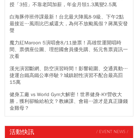
授「3招」不靠老闆加薪，年金月領1.3萬變2.5萬
白海豚停班停課最新！台北最大陣風8-9級、下午2點
最接近…風雨比巴威還大，為何不放颱風假？蔣萬安發
聲
魔力紅Maroon 5演唱會8/11搶票！高雄世運開唱時
間、票價座位圖、理想國會員優先購、拓元售票資訊一
次看
漢光演習斷網、防空演習時間！影響範圍、交通異動…
捷運台鐵高鐵公車停駛？城鎮韌性演習不配合最高罰
15萬
健身工廠 vs World Gym大解密！世界健身-KY營收大
勝，獲利卻輸給柏文？教練課、會籍…誰才是真正賺錢
金雞母？
活動快訊
/ EVENT NEWS /