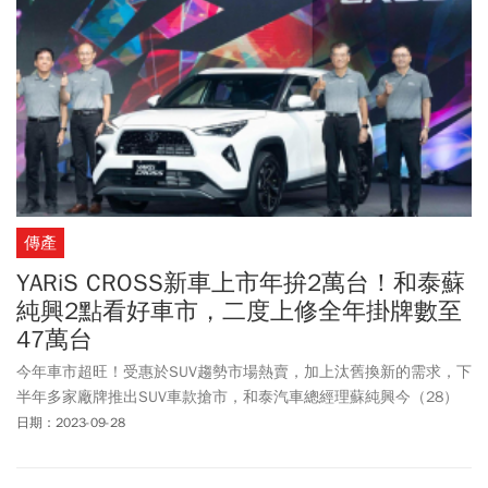
傳產
YARiS CROSS新車上市年拚2萬台！和泰蘇
純興2點看好車市，二度上修全年掛牌數至
47萬台
今年車市超旺！受惠於SUV趨勢市場熱賣，加上汰舊換新的需求，下
半年多家廠牌推出SUV車款搶市，和泰汽車總經理蘇純興今（28）
日再上修全年掛牌數至47萬台，和泰旗下全品牌維持年掛牌數逾16
日期：2023-09-28
萬台的目標，但若達成也將再寫歷史新高紀錄。