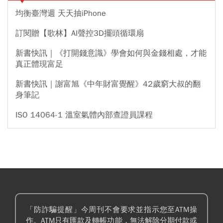
均衡臺灣週 天天抽iPhone
訂閱贈【歌林】AI聲控3D擺頭循環扇
新書快訊｜《打開錢意識》學會如何與金錢相處，才能
真正體現富足
新書快訊｜謝富旭《中年財富覺醒》42歲窮大叔的翻
身筆記
ISO 14064-1 溫室氣體內部查證員課程
「防詐騙提醒」今周刊不會要求並指示您至ATM操
作。ATM只有匯款及轉帳功能，無法解除分期付款或