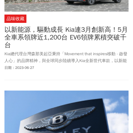
品味收藏
以新能源，驅動成長 Kia連3月創新高！5月
全車系領牌近1,200台 EV6領牌累積突破千
台
Kia總代理台灣森那美起亞秉持「Movement that inspires移動 ‧ 啟發
人心」的品牌精神，與全球同步陸續導入Kia全新世代車款，以新能
源車款逐步拓展市場版圖，與消費者一同邁向永續移動的新未來。5
日期：2023-06-27
月份，在Kia全車系含乘用與商用車，以1,190台的領牌成績，不僅
連續3個月創新高，更達成Kia進入國內市場以來，首次單月突破千
台的歷史紀錄！其中，Kia品牌代表作純電智慧跨界休旅The EV6，
上市至今累計領牌已突破1,000台！