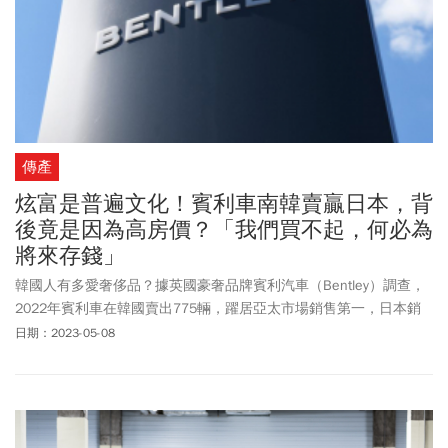
傳產
炫富是普遍文化！賓利車南韓賣贏日本，背
後竟是因為高房價？「我們買不起，何必為
將來存錢」
韓國人有多愛奢侈品？據英國豪奢品牌賓利汽車（Bentley）調查，
2022年賓利車在韓國賣出775輛，躍居亞太市場銷售第一，日本銷
量為644輛、排名第二，但日本人口是韓國2倍多，顯見韓國人對豪
日期：2023-05-08
車的購買力非常驚人。外資報告指出，與大多數國家相比，凸顯外
貌和財富優越的產品，更容易引起韓國消費者共鳴。