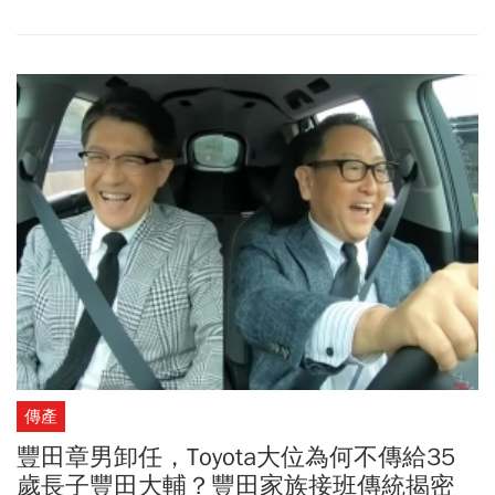
日本國內銷售僅約130萬輛，加上其他車型夾殺下，Toyota決定讓這
個有著43年歷史的旗艦車款劃下句點。堅持在日本生產供應日本國
內的Toyota，近日已向全國經銷商發出通知，2023年底將停止銷售
「Camry日規車型」，而儘管2023年底會推出Camry新世代車款，也
不會在日本國內販售。也就是說，未來Camry系列車型將退出日本市
場，改專攻北美與亞洲市場。
傳產
豐田章男卸任，Toyota大位為何不傳給35
歲長子豐田大輔？豐田家族接班傳統揭密