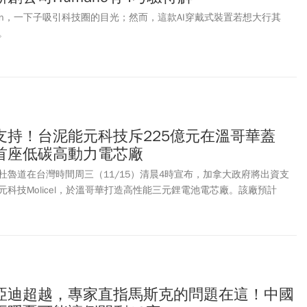
 Pin，一下子吸引科技圈的目光；然而，這款AI穿戴式裝置若想大行其
。
支持！台泥能元科技斥225億元在溫哥華蓋
首座低碳高動力電芯廠
杜魯道在台灣時間周三（11/15）清晨4時宣布，加拿大政府將出資支
科技Molicel，於溫哥華打造高性能三元鋰電池電芯廠。該廠預計
年投產，產能2.8GWh，每年可生產1.35億顆圓柱型三元鋰電池，並將成為
%綠電」的低碳高動力電芯廠。
亞迪超越，專家直指馬斯克的問題在這！中國