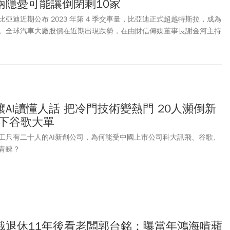
兩隱憂可能讓倒閉剩10家
亞迪近期公布 2023 年第 4 季交車量，比亞迪正式超越特斯拉，成為
。全球汽車大廠股價在近期出現跌勢，在由財信傳媒董事長謝金河主持
》節目中，請到兩位專家解析全球電動車市場發展趨勢。其中，微驅科
明年中國電動車大廠比亞迪的純電動車銷售量可能超過特斯拉，示警特
AI讀懂人話 把冷門技術變熱門 20人瀕倒新
搶下谷歌大單
工只有二十人的AI新創公司，為何能受中國上市公司科大訊飛、谷歌、
青睞？
裁退休11年後看老闆郭台銘：曝當年鴻海啃蘋