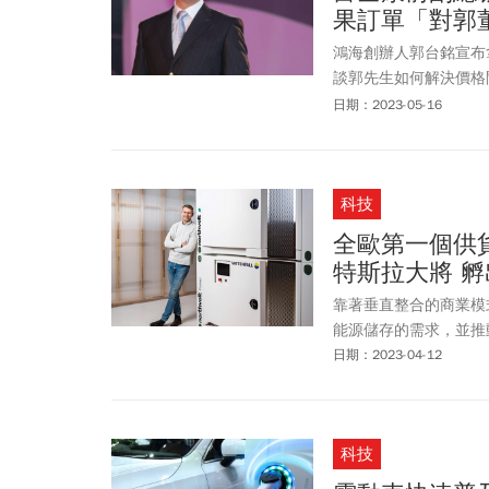
果訂單「對郭
鴻海創辦人郭台銘宣布
談郭先生如何解決價格
心。
日期：2023-05-16
科技
全歐第一個供貨
特斯拉大將 
靠著垂直整合的商業模式
能源儲存的需求，並推
日期：2023-04-12
科技