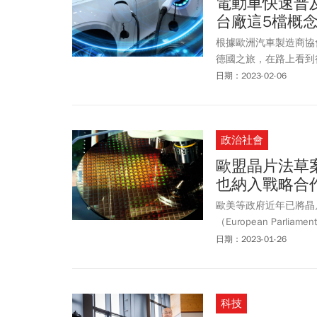
電動車快速普
台廠這5檔概
根據歐洲汽車製造商協會
德國之旅，在路上看到
需求？先有足夠的充電
日期：2023-02-06
政治社會
歐盟晶片法草
也納入戰略合
歐美等政府近年已將晶
（European Parlia
「歐盟晶片法」（Framework o
日期：2023-01-26
ecosystem，簡稱E
交」，與台、美、日、
科技