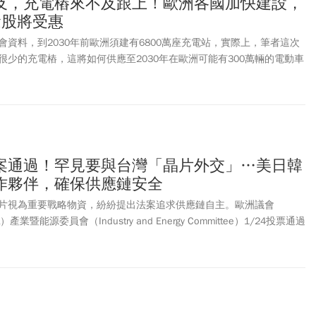
及，充電樁來不及跟上！歐洲各國加快建設，
念股將受惠
資料，到2030年前歐洲須建有6800萬座充電站，實際上，筆者這次
很少的充電樁，這將如何供應至2030年在歐洲可能有300萬輛的電動車
樁，才能成就電動車的成長嗎？這是雞生蛋或蛋生雞的問題了。
案通過！罕見要與台灣「晶片外交」…美日韓
作夥伴，確保供應鏈安全
片視為重要戰略物資，紛紛提出法案追求供應鏈自主。歐洲議會
ment）產業暨能源委員會（Industry and Energy Committee）1/24投票通過
f measures for strengthening Europe's semiconductor
U Chips Act），其中包括一條罕見的修正案，要求歐盟展開「晶片外
韓等戰略性夥伴合作，以確保供應鏈安全。