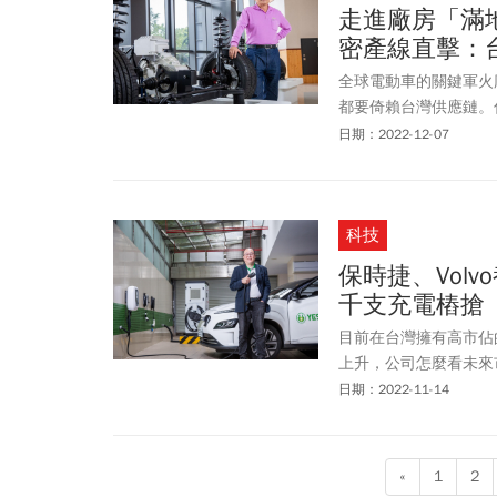
走進廠房「滿地
密產線直擊：
全球電動車的關鍵軍火
都要倚賴台灣供應鏈。
件。當新創、傳統車廠
日期：2022-12-07
科技
保時捷、Vol
千支充電樁搶
目前在台灣擁有高市佔
上升，公司怎麼看未來
今非特斯拉體系的充電
日期：2022-11-14
台灣有3千支充電槍，
«
1
2