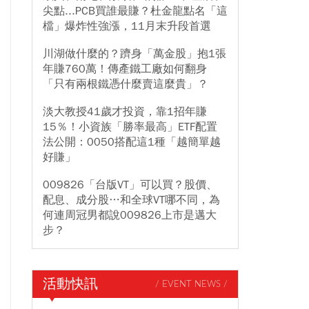
尖點...PCB買誰最賺？杜金龍點名「這
檔」爆炸性強漲，11月末升段首選
川湖做什麼的？躋身「萬金股」抱1張
年賺760萬！傳產鐵工廠如何翻身
「只有兩根鐵憑什麼賣這麼貴」？
淡大教授41歲才投資，靠1招年賺
15％！小資族「勝率最高」ETF配置
法公開：0050搭配這1種「越簡單越
好賺」
009826「台版VT」可以買？股價、
配息、成分股…和全球VT哪不同，為
何連周冠男都說009826上市是邁大
步？
活動快訊
/ EVENT NEWS /