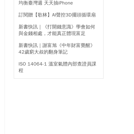
均衡臺灣週 天天抽iPhone
訂閱贈【歌林】AI聲控3D擺頭循環扇
新書快訊｜《打開錢意識》學會如何
與金錢相處，才能真正體現富足
新書快訊｜謝富旭《中年財富覺醒》
42歲窮大叔的翻身筆記
ISO 14064-1 溫室氣體內部查證員課
程