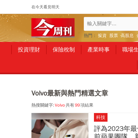
在今天看見明天
熱門：
投資
股票
高股息
投資理財
保險稅制
產業時事
職場
Volvo最新與熱門精選文章
熱搜關鍵字:
Volvo
共有
99
項結果
科技
評為2023年
前蘋果團隊、新