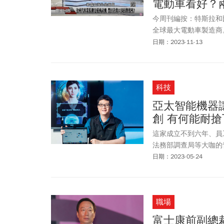
電動車看好？
今周刊編按：特斯拉和比
全球最大電動車製造商
的最新一集《數字台灣
日期：2023-11-13
技總經理吳金榮剖析，
斯拉股東要小心。
科技
亞太智能機器讓
創 有何能耐
這家成立不到六年、員
法務部調查局等大咖的
日期：2023-05-24
職場
富士康前副總