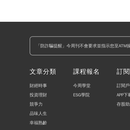
「防詐騙提醒」今周刊不會要求並指示您至ATM
文章分類
課程報名
訂
財經時事
今周學堂
訂閱戶
投資理財
ESG學院
APP下
競爭力
存股助
品味人生
幸福熟齡