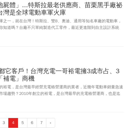
屍體」...特斯拉最老供應商、苗栗黑手廠祕
台灣是全球電動車軍火庫
庫之一，就在台灣！特斯拉、雙B、奧迪、通用等知名車廠的電動車，
你知道嗎？台廠不只單純製造代工零件，最近更進階到自主設計系統
、科技巨頭加速進入市場，台灣正悄悄搶下更大商機。
vo都它客戶！台灣充電一哥裕電擁3成市占、3
「補電」商機
的裕電，是台灣最早經營充電樁營運商的業者，近幾年電動車銷量急速
市場趨勢？2010年創立的裕電，是台灣最早的充電樁營運商，也是迄
站，市占率最高的業者。裕電總監王柏棠接受本刊專訪透露，「我們在
扣掉特斯拉的話市占率是5成，含特斯拉市占率是3成。」
3
4
5
6
7
»