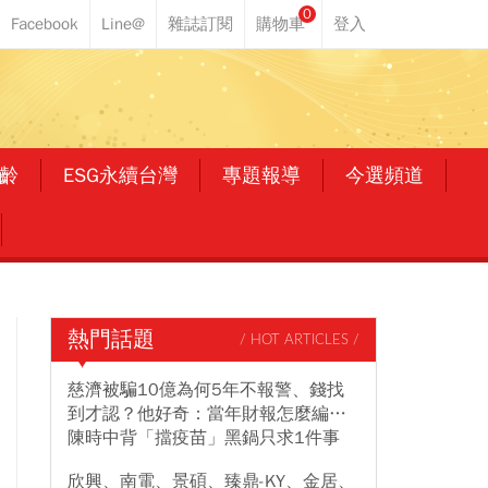
0
齡
ESG永續台灣
專題報導
今選頻道
熱門話題
/ HOT ARTICLES /
慈濟被騙10億為何5年不報警、錢找
到才認？他好奇：當年財報怎麼編…
陳時中背「擋疫苗」黑鍋只求1件事
欣興、南電、景碩、臻鼎-KY、金居、