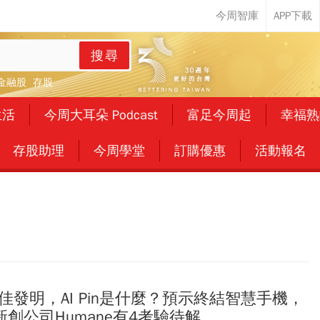
搜尋
金融股
存股
生活
今周大耳朵 Podcast
富足今周起
幸福熟
存股助理
今周學堂
訂購優惠
活動報名
最佳發明，AI Pin是什麼？預示終結智慧手機，
創公司Humane有4考驗待解