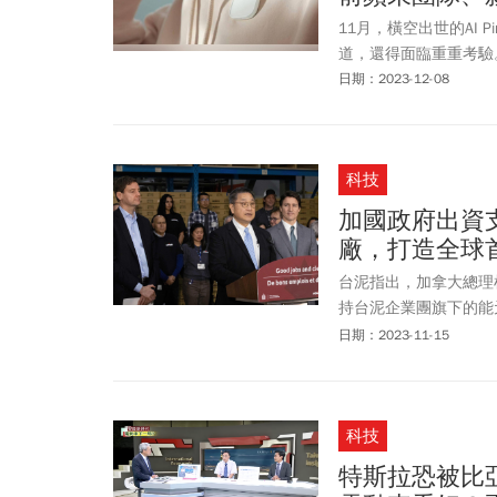
11月，橫空出世的AI
道，還得面臨重重考驗
日期：2023-12-08
科技
加國政府出資
廠，打造全球
台泥指出，加拿大總理
持台泥企業團旗下的能元
2024年動土、2028
日期：2023-11-15
全球首個「使用100
科技
特斯拉恐被比