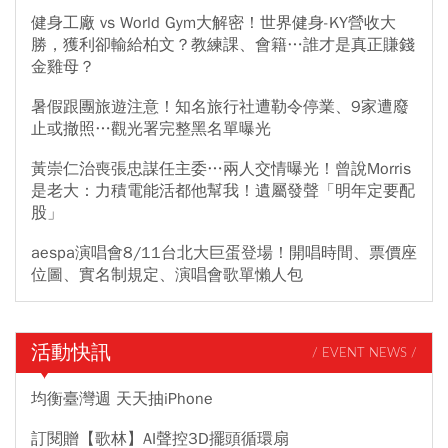
健身工廠 vs World Gym大解密！世界健身-KY營收大
勝，獲利卻輸給柏文？教練課、會籍…誰才是真正賺錢
金雞母？
暑假跟團旅遊注意！知名旅行社遭勒令停業、9家遭廢
止或撤照…觀光署完整黑名單曝光
黃崇仁治喪張忠謀任主委…兩人交情曝光！曾說Morris
是老大：力積電能活都他幫我！遺屬發聲「明年定要配
股」
aespa演唱會8/11台北大巨蛋登場！開唱時間、票價座
位圖、實名制規定、演唱會歌單懶人包
活動快訊
/ EVENT NEWS /
均衡臺灣週 天天抽iPhone
訂閱贈【歌林】AI聲控3D擺頭循環扇