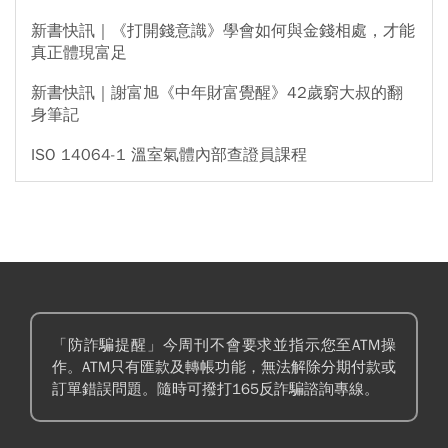
新書快訊｜《打開錢意識》學會如何與金錢相處，才能
真正體現富足
新書快訊｜謝富旭《中年財富覺醒》42歲窮大叔的翻
身筆記
ISO 14064-1 溫室氣體內部查證員課程
「防詐騙提醒」今周刊不會要求並指示您至ATM操
作。ATM只有匯款及轉帳功能，無法解除分期付款或
訂單錯誤問題。隨時可撥打165反詐騙諮詢專線。