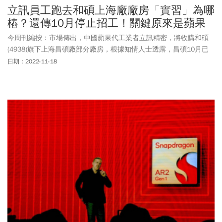
立訊員工跑去和碩上海廠廠房「實習」為哪
樁？還傳10月停止招工！關鍵原來是蘋果
今周刊編按：市場傳出，中國蘋果代工業者立訊精密，將收購和碩
(4938)旗下上海昌碩廠部分廠房，根據知情人士透露，昌碩10月已
暫停招工，部分員工離職，凸顯蘋果砍單衝擊。和碩對此鄭重表
日期：2022-11-18
示，外傳處分昌碩廠房「並無此事」。