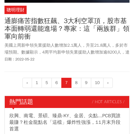
聰明理財
通膨痛苦指數狂飆、3大利空罩頂，股市基
本面轉弱還能進場？專家：這「兩族群」領
軍向前衝
美國上周新申領失業援助人數增加2.1萬人，升至21.8萬人，多於市
場預期。數據顯示，4周平均新申領失業援助人數增加逾8200人，達
到19.95萬人；持續申領失業援助人數則減少2.5萬人，跌至131.7萬
日期：2022-05-22
人，略低於市場預期，整體就業市場有轉差的跡象，但此時美國通
膨數字仍高居不下，整體痛苦指數持續維持高檔，加上美國聯準會
未來二次會議預期仍將維持升值趨勢，對於股市而言，均偏向負
«
1
5
6
7
8
9
10
»
向。
熱門話題
/ HOT ARTICLES /
欣興、南電、景碩、臻鼎-KY、金居、尖點...PCB買誰
最賺？杜金龍點名「這檔」爆炸性強漲，11月末升段
首選