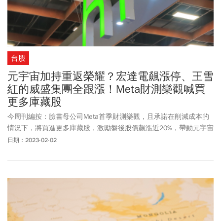
台股
元宇宙加持重返榮耀？宏達電飆漲停、王雪
紅的威盛集團全跟漲！Meta財測樂觀喊買
更多庫藏股
今周刊編按：臉書母公司Meta首季財測樂觀，且承諾在削減成本的
情況下，將買進更多庫藏股，激勵盤後股價飆漲近20%，帶動元宇宙
概念股重聚人氣。台股周四(2/2)一開盤宏達電(2498)強漲，以64元
日期：2023-02-02
開高後直衝漲停66.9元鎖死，集團股威盛(2388)、威鋒電子(6756)、
建達(6118)、立衛(5344)、全達(8068)、位速(3508)也獲買盤青睞，
搶搭元宇宙題材。其中，立衛、建達、全達以漲停作收，威鋒電子
盤中漲幅4.8%，最後大漲12.5元，收在220.5元，漲幅6.01%。宏達
電股價爆噴也在PTT引發熱議，「紅茶(指宏達電)沸騰了！」、「宏
達電不知漲什麼 meta可以這麼厲害？」、「紅茶今天怎這麼
紅？」、「紅茶真的重返榮耀」、「元宇宙今天想幹嘛？」、「元