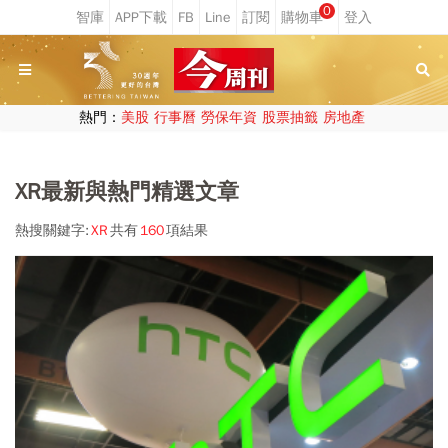
0
熱門：
美股
行事曆
勞保年資
股票抽籤
房地產
XR最新與熱門精選文章
熱搜關鍵字:
XR
共有
160
項結果