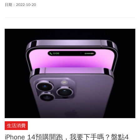
矚目的2022 FIFA卡達世界盃即將登場，為提供球迷最大視聽享受，
日期：2022-10-20
中華電信MOD、Hami Video提供64場賽事完整轉播，透過AR轉播搭
配視角、回看、多螢幕等多元觀賽體驗，更首創巨星中場秀，首創
邀金曲天團頑童MJ116與動力火車擔綱中場獨家亮點，搭配百萬級
全球大禮包，結合賽事與娛樂展演的創新收視體驗，要讓球迷High
翻天。
生活消費
iPhone 14預購開跑，我要下手嗎？盤點4