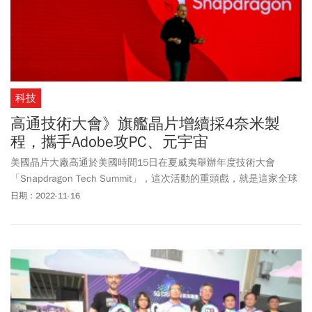
科技
高通技術大會》旗艦晶片增續採4奈米製
程，攜手Adobe攻PC、元宇宙
美國晶片大廠高通於美國時間15日在夏威夷舉辦年度技術大會
「Snapdragon Tech Summit」，這次活動的重頭戲，就是這家全球
最大手機晶片商最新推出的5G手機旗艦晶片「Snapdragon 8 Gen
日期：2022-11-16
2」。