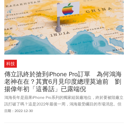
宇宙狂噴」、「今天終於可以元宇宙特輯啦！」
科技
傳立訊終於搶到iPhone Pro訂單 為何鴻海
老神在在？其實6月見印度總理莫迪前 劉
揚偉年初「這番話」已露端倪
鴻海長年是蘋果iPhone Pro系列的獨家組裝廠地位，終於要被陸廠立
訊打破了嗎？這是2022年最後一周，鴻海最受矚目的市場消息。但
在鴻海眼中，隨著大客戶蘋果持續將供應鏈分散至中國以外，而且
日期：2022-12-30
從iPad、AirPods到iPhone各系列都有，所謂獨家代工這回事，似乎
不是那麼重要了。其次，在美中科技戰及地緣政治風險下，同樣是