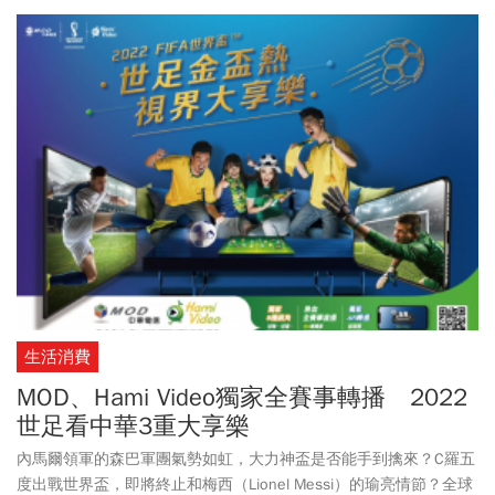
生活消費
MOD、Hami Video獨家全賽事轉播 2022
世足看中華3重大享樂
內馬爾領軍的森巴軍團氣勢如虹，大力神盃是否能手到擒來？C羅五
度出戰世界盃，即將終止和梅西（Lionel Messi）的瑜亮情節？全球