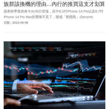
族群該換機的理由...內行的推買這支才划算
蘋果秋季發表會今(9/8)日登場，其中6.1吋iPhone 14 Pro以及6.7吋
iPhone 14 Pro Max的瀏海不見了，變成「動態島」(Dynamic
Island)，帶給果粉全新體驗。就有網友分析，今年4個族群有換機需
日期：2022-09-08
求，其中包括拿iPhone 12 Pro系列的果粉，獲得不少認同。