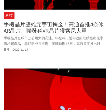
科技
手機晶片雙雄元宇宙掏金！高通首推4奈米
AR晶片、聯發科VR晶片獲索尼大單
手機晶片全球市占前兩大的高通、聯發科，近年紛紛陸續推出元宇
宙相關產品、尋找新成長市場。美國時間16日，高通首度推出以
AR（擴增實境）應用為主的晶片，無獨有偶，聯發科也於上周宣布
日期：2022-11-17
獲得Sony PS VR2的晶片訂單。