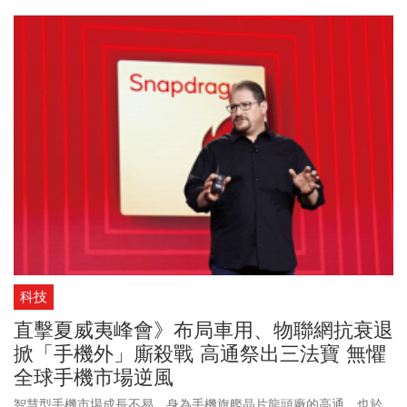
iPhone組裝廠，紅色供應鏈能否像鴻海、和碩及緯創一樣，順利在
中國以外的國家建立一定產能，如今已不無疑問。同樣重要的是，
在印度政府、蘋果及鴻海的三方各自推動下，未來十年印度組裝
iPhone產能與中國之間的差距，可望快速拉近，2025年印度就可能
達到全球iPhone組裝佔比的兩成，長期甚至超過40%。換句話說，
隨著未來鴻海在印度的iPhone產能大增，憑藉在印度加上中國的產
能總和，將使任何打入iPhone組裝陸廠的產能佔比更小。
科技
直擊夏威夷峰會》布局車用、物聯網抗衰退
掀「手機外」廝殺戰 高通祭出三法寶 無懼
全球手機市場逆風
智慧型手機市場成長不易，身為手機旗艦晶片龍頭廠的高通，也於