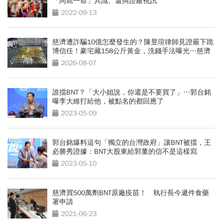
「同島一命」共識、還與證嚴視訊
2022-09-13
慈濟遭詐騙10億怎麼發生的？陳昱瑄律師見證嚴下跪
博信任！豪宅藏158公斤黃金，洗錢手法曝光…慈濟
回應了
2026-08-07
誰擋BNT？「大小姐說，你還是不要買了」…郭台銘
曝李大維打給他，被點名的都回應了
2023-05-09
郭台銘爆料這句「獨立的台灣政府」讓BNT被擋，王
必勝秀證據：BNT大股東給郭董的信不是這樣寫
2023-05-10
慈濟買500萬劑BNT原廠疫苗！ 執行長今遞件食藥
署申請
2021-06-23