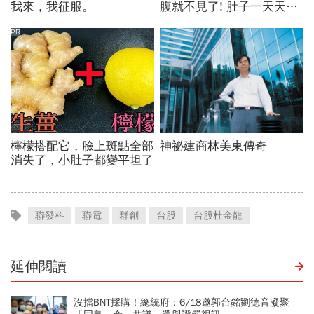
聯發科
聯電
群創
台股
台股杜金龍
延伸閱讀
沒擋BNT採購！總統府：6/18邀郭台銘劉德音凝聚