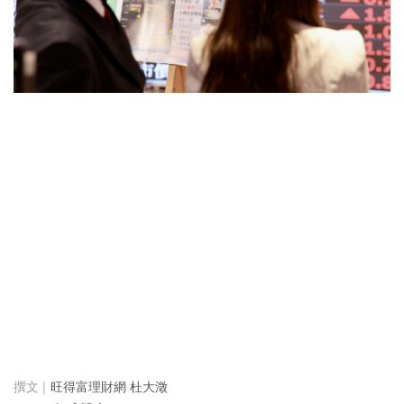
旺得富理財網 杜大澂