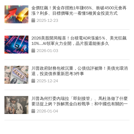
金價狂飆！黃金存摺抱1年賺65%、衝破4500元會再
漲？利多、目標價曝光…看懂5種黃金投資方式
2025-12-23
2026美股開局報喜！台積電ADR漲逾5％、美光狂飆
10%...AI領軍火力全開，晶片股還能衝多久
2026-01-03
川普政府財務包袱沉重，公債信評被降！美債光環消
退，投資債券重新思考3件事
2025-12-24
川普為何打委內瑞拉「即刻接管」、馬杜洛做了什麼
要活捉上銬？拆解黑金白粉戰爭：和中國也有關的一
場豪賭
2026-01-04