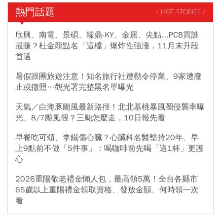
熱門話題
/ HOT STORIES /
欣興、南電、景碩、臻鼎-KY、金居、尖點...PCB買誰
最賺？杜金龍點名「這檔」爆炸性強漲，11月末升段
首選
暑假跟團旅遊注意！知名旅行社遭勒令停業、9家遭廢
止或撤照…觀光署完整黑名單曝光
天氣／白海豚颱風最新路徑！北北基桃暴風圈侵襲率曝
光、8/7颱風假？三颱怎麼走，10日報先看
早餐吃可頌、拿鐵傷心臟？心臟科名醫堅持20年、早
上9點前不做「5件事」：喝咖啡前先喝「這1杯」更護
心
2026重陽敬老禮金懶人包，最高領5萬！全台各縣市
65歲以上重陽禮金領取資格、發放金額、何時領一次
看