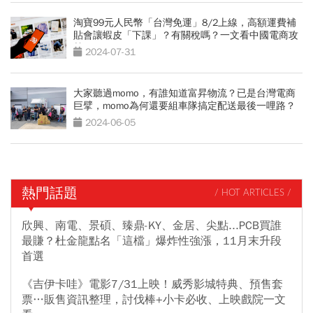
淘寶99元人民幣「台灣免運」8/2上線，高額運費補
貼會讓蝦皮「下課」？有關稅嗎？一文看中國電商攻
勢
2024-07-31
大家聽過momo，有誰知道富昇物流？已是台灣電商
巨擘，momo為何還要組車隊搞定配送最後一哩路？
2024-06-05
熱門話題
/ HOT ARTICLES /
欣興、南電、景碩、臻鼎-KY、金居、尖點...PCB買誰
最賺？杜金龍點名「這檔」爆炸性強漲，11月末升段
首選
《吉伊卡哇》電影7/31上映！威秀影城特典、預售套
票…販售資訊整理，討伐棒+小卡必收、上映戲院一文