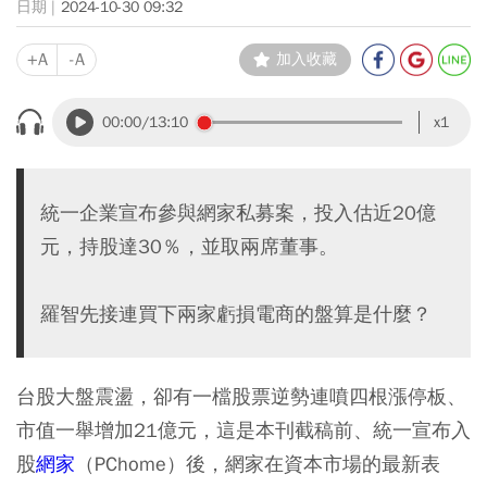
2024-10-30 09:32
+A
-A
加入收藏
00:00
/13:10
x1
統一企業宣布參與網家私募案，投入估近20億
元，持股達30％，並取兩席董事。
羅智先接連買下兩家虧損電商的盤算是什麼？
台股大盤震盪，卻有一檔股票逆勢連噴四根漲停板、
市值一舉增加21億元，這是本刊截稿前、統一宣布入
股
網家
（PChome）後，網家在資本市場的最新表