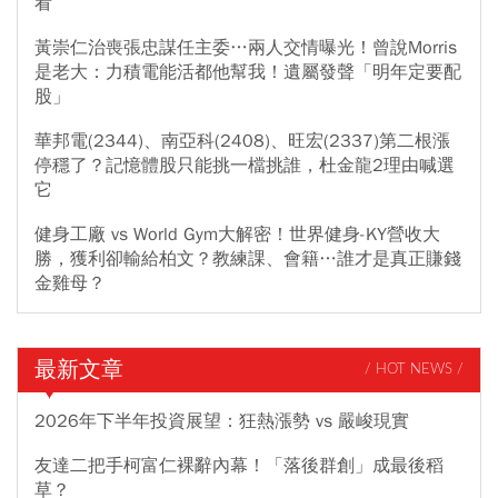
看
黃崇仁治喪張忠謀任主委…兩人交情曝光！曾說Morris
是老大：力積電能活都他幫我！遺屬發聲「明年定要配
股」
華邦電(2344)、南亞科(2408)、旺宏(2337)第二根漲
停穩了？記憶體股只能挑一檔挑誰，杜金龍2理由喊選
它
健身工廠 vs World Gym大解密！世界健身-KY營收大
勝，獲利卻輸給柏文？教練課、會籍…誰才是真正賺錢
金雞母？
最新文章
/ HOT NEWS /
2026年下半年投資展望：狂熱漲勢 vs 嚴峻現實
友達二把手柯富仁裸辭內幕！「落後群創」成最後稻
草？