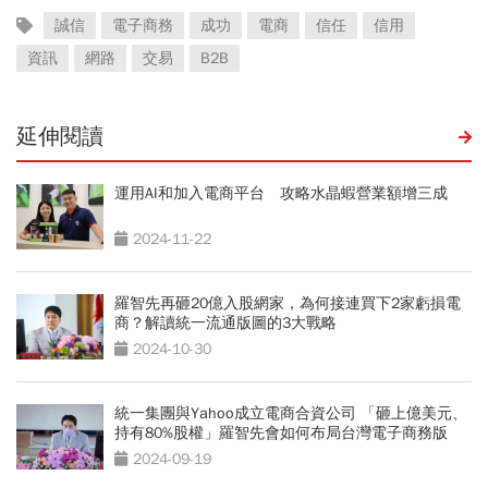
誠信
電子商務
成功
電商
信任
信用
資訊
網路
交易
B2B
延伸閱讀
運用AI和加入電商平台 攻略水晶蝦營業額增三成
2024-11-22
羅智先再砸20億入股網家，為何接連買下2家虧損電
商？解讀統一流通版圖的3大戰略
2024-10-30
統一集團與Yahoo成立電商合資公司 「砸上億美元、
持有80%股權」羅智先會如何布局台灣電子商務版
圖？
2024-09-19