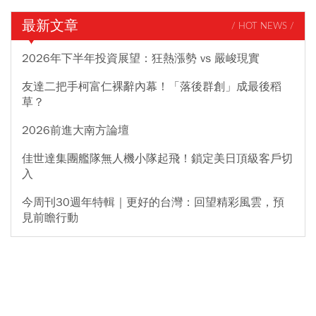
最新文章
/ HOT NEWS /
2026年下半年投資展望：狂熱漲勢 vs 嚴峻現實
友達二把手柯富仁裸辭內幕！「落後群創」成最後稻
草？
2026前進大南方論壇
佳世達集團艦隊無人機小隊起飛！鎖定美日頂級客戶切
入
今周刊30週年特輯｜更好的台灣：回望精彩風雲，預
見前瞻行動