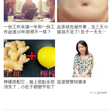
一份工作未滿一年和一份工
起床就先做件事，沒三天小
作超過10年那裡不一樣？
腹就不見了! 肚子一天天變
小！
PR
檸檬搭配它，臉上斑點全部
從虛變實快樂多
消失了，小肚子都變平坦了
Ads by