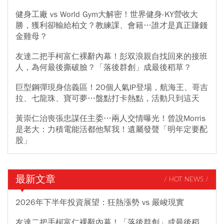
健身工廠 vs World Gym大解密！世界健身-KY營收大
勝，獲利卻輸給柏文？教練課、會籍…誰才是真正賺錢
金雞母？
友達二把手柯富仁裸辭內幕！彭双浪親自找回來的接班
人，為何最後撕破臉？「落後群創」成最後稻草？
巨型鋼彈現身信義區！20個人氣IP登場，航海王、哥吉
拉、七龍珠、寶可夢…盤點打卡熱點，活動只到這天
黃崇仁治喪張忠謀任主委…兩人交情曝光！曾說Morris
是老大：力積電能活都他幫我！遺屬發聲「明年定要配
股」
最新文章
/ HOT NEWS /
2026年下半年投資展望：狂熱漲勢 vs 嚴峻現實
友達二把手柯富仁裸辭內幕！「落後群創」成最後稻