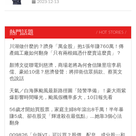
2023-12-13
熱門話題
/ HOT STORIES /
川湖做什麼的？躋身「萬金股」抱1張年賺760萬！傳
產鐵工廠如何翻身「只有兩根鐵憑什麼賣這麼貴」？
顏博文從聯電到慈濟，商場老將為何會信陳昱瑄李易
儒、豪給10億？慈濟發聲：將捍衛信眾捐款、蔡英文
也說話
天氣／白海豚颱風最新路徑圖「陸警準備」！豪大雨紫
爆影響時間曝光，颱風假機率多大，10日報先看
56歲才開始買股票，家庭主婦8年滾出8千萬！半年暴
賺5成、卻在股災「輝達殺在最低點」...她靠3個心法
翻身
009826「台版VT」可以買？股價、配息、成分股…和