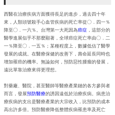
西醫在治療疾病方面獲得長足的進步，過去四十年
來，人類頭號殺手心血管疾病的死亡率從○．四一％
降至○．一六％。台灣第一大死因為
癌症
，這部分的
醫學進展似乎不那麼顯著，全球癌症死亡率由○．二
一％降至○．一五％；某種程度上，數據低估了醫學
發展的成就。在醫療保健的改善下，壽命延長同時也
增加罹癌的機率。無論如何，預防惡性腫瘤的發展，
遠比單靠治療來得更理想。
對藥廠、醫院，甚至醫師等醫療產業鏈的各方參與者
而言，發展
預防醫療
的誘因遠低於治療疾病。病患治
療疾病的支出是醫療產業的大宗收入，比預防的成本
高出許多倍。預防醫療降低整體疾病罹患率及死亡