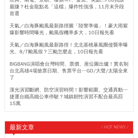
最賺？杜金龍點名「這檔」爆炸性強漲，11月末升段
首選
天氣／白海豚颱風最新路徑圖「陸警準備」！豪大雨紫
爆影響時間曝光，颱風假機率多大，10日報先看
天氣／白海豚颱風最新路徑！北北基桃暴風圈侵襲率曝
光、8/7颱風假？三颱怎麼走，10日報先看
BIGBANG演唱會台灣時間、票價、座位圖出爐！實名制
台北高雄4場搶票日期、售票平台…GD/大聲/太陽全來
了
漢光演習斷網、防空演習時間！影響範圍、交通異動…
捷運台鐵高鐵公車停駛？城鎮韌性演習不配合最高罰
15萬
最新文章
/ HOT NEWS /