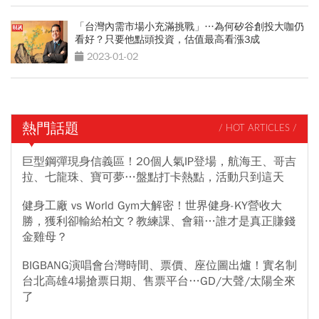
「台灣內需市場小充滿挑戰」…為何矽谷創投大咖仍
看好？只要他點頭投資，估值最高看漲3成
2023-01-02
熱門話題
/ HOT ARTICLES /
巨型鋼彈現身信義區！20個人氣IP登場，航海王、哥吉
拉、七龍珠、寶可夢…盤點打卡熱點，活動只到這天
健身工廠 vs World Gym大解密！世界健身-KY營收大
勝，獲利卻輸給柏文？教練課、會籍…誰才是真正賺錢
金雞母？
BIGBANG演唱會台灣時間、票價、座位圖出爐！實名制
台北高雄4場搶票日期、售票平台…GD/大聲/太陽全來
了