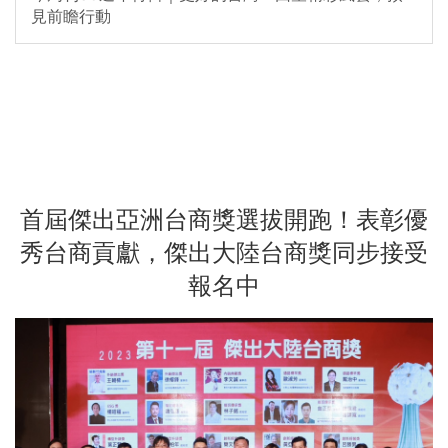
見前瞻行動
首屆傑出亞洲台商獎選拔開跑！表彰優
秀台商貢獻，傑出大陸台商獎同步接受
報名中