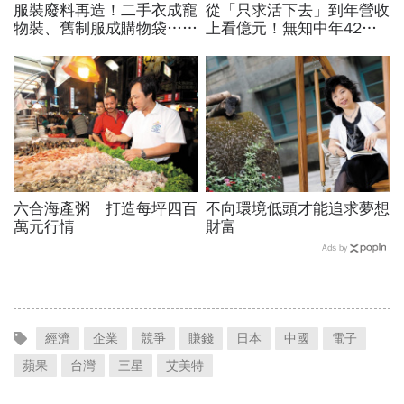
服裝廢料再造！二手衣成寵
從「只求活下去」到年營收
物裝、舊制服成購物袋….
上看億元！無知中年42歲
UNIQLO、新光三越、聚陽
賣地賣房籌千萬、從零做出
實業都上門合作
「白木耳飲界LV」
六合海產粥 打造每坪四百
不向環境低頭才能追求夢想
萬元行情
財富
Ads by
經濟
企業
競爭
賺錢
日本
中國
電子
蘋果
台灣
三星
艾美特