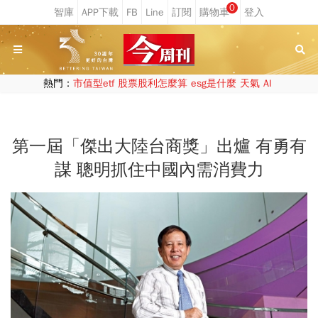
0
熱門：
市值型etf
股票股利怎麼算
esg是什麼
天氣
AI
第一屆「傑出大陸台商獎」出爐 有勇有
謀 聰明抓住中國內需消費力