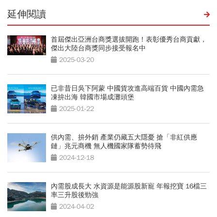
延伸閱讀
首屆傑出亞洲台商獎選拔開跑！表彰優秀台商貢獻，
傑出大陸台商獎同步接受報名中
2025-03-20
已非昔日吳下阿蒙 中國貨攻進高端百貨 中國內需急
凍拚出海 韓國市場成灘頭堡
2025-01-22
供內需、拚外銷 產業仍藏五大隱憂 搶「非紅供應
鏈」兆元商機 無人機國家隊蓄勢待飛
2024-12-18
內需股成長大 水資源是能源股新寵 年報挖寶 16檔三
率三升股後勁強
2024-04-02