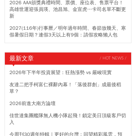
2026 AAA頒獎典禮時間、票價、座位表、售票平台！
高雄世運迎張員瑛、池昌旭、金宣虎…卡司名單不斷更
新
2027(116年)行事曆／明年過年時間、春節放幾天、寒
假暑假日期？連假3天以上有9個：請假攻略懶人包
最新文章
/ HOT NEWS /
2026年下半年投資展望：狂熱漲勢 vs 嚴峻現實
友達二把手柯富仁裸辭內幕！「落後群創」成最後稻
草？
2026前進大南方論壇
佳世達集團艦隊無人機小隊起飛！鎖定美日頂級客戶切
入
今周刊30週年特輯｜更好的台灣：回望精彩風雲，預