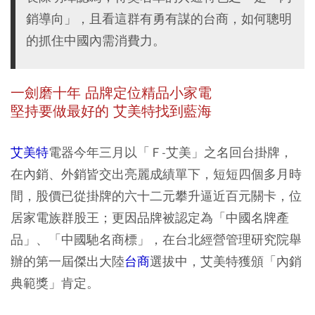
銷導向」，且看這群有勇有謀的台商，如何聰明
的抓住中國內需消費力。
一劍磨十年 品牌定位精品小家電
堅持要做最好的 艾美特找到藍海
艾美特
電器今年三月以「Ｆ-艾美」之名回台掛牌，
在內銷、外銷皆交出亮麗成績單下，短短四個多月時
間，股價已從掛牌的六十二元攀升逼近百元關卡，位
居家電族群股王；更因品牌被認定為「中國名牌產
品」、「中國馳名商標」，在台北經營管理研究院舉
辦的第一屆傑出大陸
台商
選拔中，艾美特獲頒「內銷
典範獎」肯定。