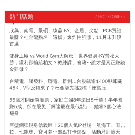
熱門話題
/ HOT STORIES /
欣興、南電、景碩、臻鼎-KY、金居、尖點...PCB買誰
最賺？杜金龍點名「這檔」爆炸性強漲，11月末升段
首選
健身工廠 vs World Gym大解密！世界健身-KY營收大
勝，獲利卻輸給柏文？教練課、會籍…誰才是真正賺錢
金雞母？
台積電、聯發科、聯電、群創...台股飆逾1400點叩關
45K，V型反轉來了？杜金龍先挑2檔「便當股」
56歲才開始買股票，家庭主婦8年滾出8千萬！半年暴
賺5成、卻在股災「輝達殺在最低點」...她靠3個心法
翻身
巨型鋼彈現身信義區！20個人氣IP登場，航海王、哥吉
拉、七龍珠、寶可夢…盤點打卡熱點，活動只到這天