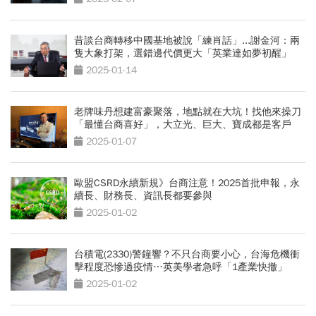
昔談台商轉移中國基地被說「練肖話」...謝金河：兩
隻大象打架，選錯邊代價更大「英業達如夢初醒」
2025-01-14
老牌味丹想建富豪聚落，地點就在大坑！找他來操刀
「最懂台商喜好」，大立光、巨大、寶成都是客戶
2025-01-07
歐盟CSRD永續新規》台商注意！2025首批申報，永
續長、財務長、資訊長都要參與
2025-01-02
台積電(2330)警鐘響？不只台商要小心，台海危機衝
擊程度恐慘過疫情…英美學者急呼「1產業快撤」
2025-01-02