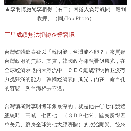
▲李明博胞兄李相得（右二）因捲入貪汙醜聞，遭到
收押。（圖/Top Photo）
三星成績無法扭轉企業窘境
台灣媒體總喜歡以「韓國能，台灣能不能？」來質疑
台灣政府的無能。其實，韓國政府雖然看似風光，在
全球經濟衰退的大潮流中，ＣＥＯ總統李明博並沒有
力挽狂瀾的能力；韓國經濟表面風光，內在千瘡百孔
的窘態，與台灣相去不遠。
台灣讀者對李明博印象最深的，就是他在○七年競選
總統時，高喊「七四七」（ＧＤＰ七％、國民所得四
萬美元、躋身全球第七大經濟體）的政治願景。後來