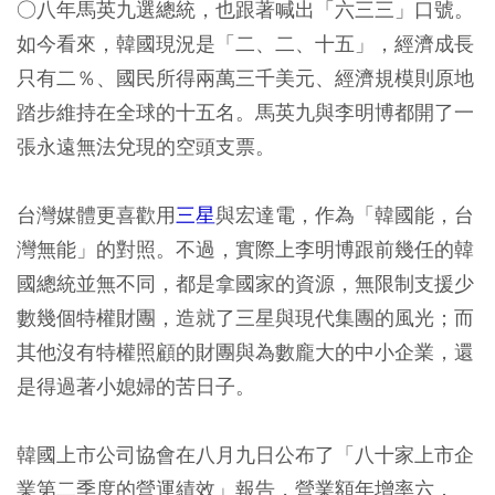
○八年馬英九選總統，也跟著喊出「六三三」口號。
如今看來，韓國現況是「二、二、十五」，經濟成長
只有二％、國民所得兩萬三千美元、經濟規模則原地
踏步維持在全球的十五名。馬英九與李明博都開了一
張永遠無法兌現的空頭支票。
台灣媒體更喜歡用
三星
與宏達電，作為「韓國能，台
灣無能」的對照。不過，實際上李明博跟前幾任的韓
國總統並無不同，都是拿國家的資源，無限制支援少
數幾個特權財團，造就了三星與現代集團的風光；而
其他沒有特權照顧的財團與為數龐大的中小企業，還
是得過著小媳婦的苦日子。
韓國上市公司協會在八月九日公布了「八十家上市企
業第二季度的營運績效」報告，營業額年增率六．