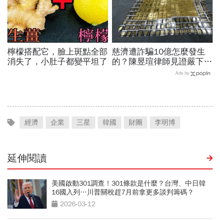
檸檬搭配它，臉上斑點全部
慈濟遭詐騙10億怎麼發生
消失了，小肚子都變平坦了
的？陳昱瑄律師見證嚴下跪
博信任！豪宅藏158公斤黃
Ads by
金，洗錢手法曝光…慈濟回
應了
經濟
企業
三星
韓國
財團
李明博
延伸閱讀
美國啟動301調查！301條款是什麼？台灣、中日韓
16國入列…川普關稅趕7月前拿更多談判籌碼？
2026-03-12