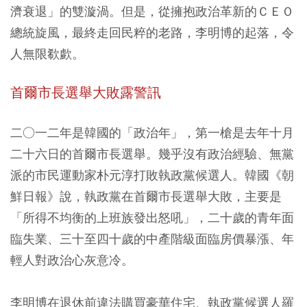
濟衰退」的雙漩渦。但是，從擁抱政治革新的ＣＥＯ
總統旋風，最終走回民粹的老路，李明博的起落，令
人無限欷歔。
首爾市長選舉大敗露警訊
二○一二年是韓國的「政治年」，第一槍是去年十月
二十六日的首爾市長選舉。幾乎沒有政治經驗、無黨
派的市民運動家朴元淳打敗執政黨候選人。韓國《朝
鮮日報》說，執政黨在首爾市長選舉大敗，主要是
「所得不均衡的上班族發出怒吼」，二十歲的青年面
臨失業、三十至四十歲的中產階級面臨房價暴漲、年
輕人對政治心灰意冷。
李明博在退休前違法購買豪華住宅、執政黨候選人羅