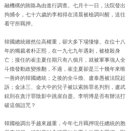
融機構的賄賂為由進行調查。七月十一日，法院發出
拘捕令，七十六歲的李相得在清晨被檢調叫醒，送往
看守所羈押。
韓國總統雖然位高權重，卻大多下場悽慘。在位十八
年的獨裁者朴正熙，在一九七九年遇刺，被槍殺身
亡；接任的崔圭夏任期只有八個月，就被軍事強人全
斗煥發動政變推翻，不過，崔圭夏卻是三十幾年來唯
一善終的韓國總統；之後的全斗煥、盧泰愚被法院起
訴；金泳三、金大中的兒子被以索賄罪名判刑，盧武
鉉則在貪汙罪陰影中跳崖自盡。李明博是否有辦法打
破這個詛咒？
韓國檢調出手越來越重，今年七月羈押現任總統的胞