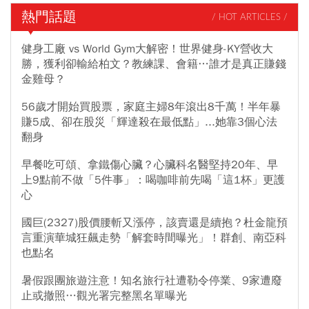
熱門話題
/ HOT ARTICLES /
健身工廠 vs World Gym大解密！世界健身-KY營收大
勝，獲利卻輸給柏文？教練課、會籍…誰才是真正賺錢
金雞母？
56歲才開始買股票，家庭主婦8年滾出8千萬！半年暴
賺5成、卻在股災「輝達殺在最低點」...她靠3個心法
翻身
早餐吃可頌、拿鐵傷心臟？心臟科名醫堅持20年、早
上9點前不做「5件事」：喝咖啡前先喝「這1杯」更護
心
國巨(2327)股價腰斬又漲停，該賣還是續抱？杜金龍預
言重演華城狂飆走勢「解套時間曝光」！群創、南亞科
也點名
暑假跟團旅遊注意！知名旅行社遭勒令停業、9家遭廢
止或撤照…觀光署完整黑名單曝光