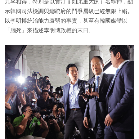
兄李相得，特別是以貪汙罪如此重大的罪名羈押，顯
示韓國司法檢調與總統府的鬥爭層級已經無限上綱。
以李明博統治能力衰弱的事實，甚至有韓國媒體以
「腦死」來描述李明博政權的末日。