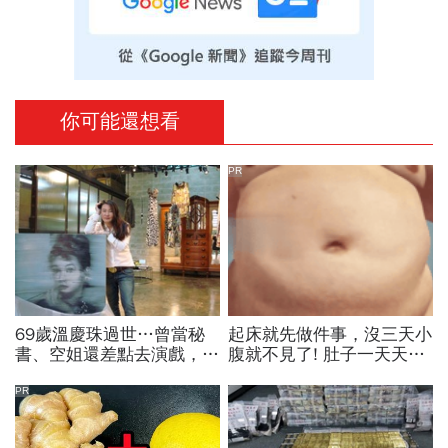
你可能還想看
PR
69歲溫慶珠過世…曾當秘
起床就先做件事，沒三天小
書、空姐還差點去演戲，擁
腹就不見了! 肚子一天天變
過婚姻「只信一見鍾情」！
小！
好友悼：她活成一件作品
PR