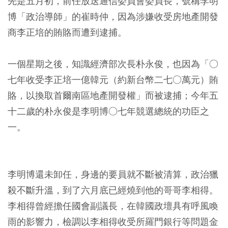
先是五月初，前任放送通信委員會委員長，號稱李明
博「政治導師」的崔時仲，因為涉嫌收受房地產開發
商李正培的賄賂而遭到逮捕。
一個星期之後，知識經濟部次長朴永俊，也因為「○
七年收受李正培一億韓元（約新台幣二七○萬元）賄
賂，以換取首爾南區地產開發權」而被逮捕；今年五
十二歲的朴永俊是李明博○七年競選總統的功臣之
一。
李明博還未卸任，身邊的要員就不斷被清算，政治獵
殺不斷升溫，到了六月底已經燒到他的哥哥李相得。
李相得曾經擔任國會副議長，在韓國政壇具有呼風喚
雨的影響力，檢調以李相得收受所羅門銀行等問題金