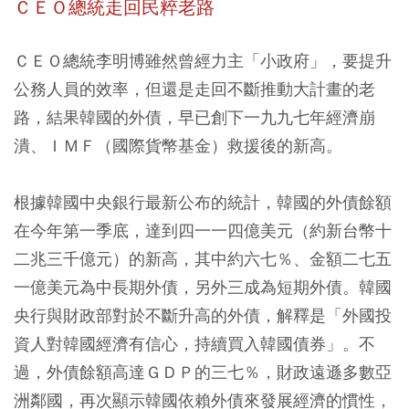
ＣＥＯ總統走回民粹老路
ＣＥＯ總統李明博雖然曾經力主「小政府」，要提升
公務人員的效率，但還是走回不斷推動大計畫的老
路，結果韓國的外債，早已創下一九九七年經濟崩
潰、ＩＭＦ（國際貨幣基金）救援後的新高。
根據韓國中央銀行最新公布的統計，韓國的外債餘額
在今年第一季底，達到四一一四億美元（約新台幣十
二兆三千億元）的新高，其中約六七％、金額二七五
一億美元為中長期外債，另外三成為短期外債。韓國
央行與財政部對於不斷升高的外債，解釋是「外國投
資人對韓國經濟有信心，持續買入韓國債券」。不
過，外債餘額高達ＧＤＰ的三七％，財政遠遜多數亞
洲鄰國，再次顯示韓國依賴外債來發展經濟的慣性，