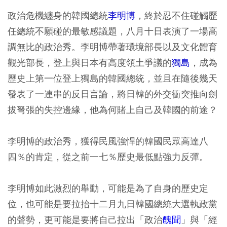
政治危機纏身的韓國總統
李明博
，終於忍不住碰觸歷
任總統不願碰的最敏感議題，八月十日表演了一場高
調無比的政治秀。李明博帶著環境部長以及文化體育
觀光部長，登上與日本有高度領土爭議的
獨島
，成為
歷史上第一位登上獨島的韓國總統，並且在隨後幾天
發表了一連串的反日言論，將日韓的外交衝突推向劍
拔弩張的失控邊緣，他為何賭上自己及韓國的前途？
李明博的政治秀，獲得民風強悍的韓國民眾高達八
四％的肯定，從之前一七％歷史最低點強力反彈。
李明博如此激烈的舉動，可能是為了自身的歷史定
位，也可能是要拉抬十二月九日韓國總統大選執政黨
的聲勢，更可能是要將自己拉出「政治
醜聞
」與「經