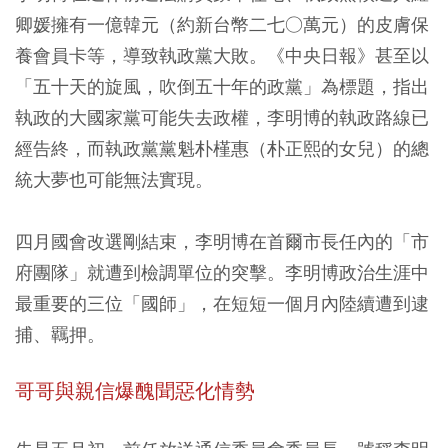
卿媛擁有一億韓元（約新台幣二七○萬元）的皮膚保
養會員卡等，導致執政黨大敗。《中央日報》甚至以
「五十天的旋風，吹倒五十年的政黨」為標題，指出
執政的大國家黨可能失去政權，李明博的執政路線已
經告終，而執政黨黨魁朴槿惠（朴正熙的女兒）的總
統大夢也可能無法實現。
四月國會改選剛結束，李明博在首爾市長任內的「市
府團隊」就遭到檢調單位的突擊。李明博政治生涯中
最重要的三位「國師」，在短短一個月內陸續遭到逮
捕、羈押。
哥哥與親信爆醜聞惡化情勢