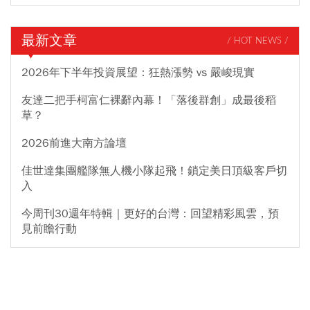
最新文章
/ HOT NEWS /
2026年下半年投資展望：狂熱漲勢 vs 嚴峻現實
友達二把手柯富仁裸辭內幕！「落後群創」成最後稻
草？
2026前進大南方論壇
佳世達集團艦隊無人機小隊起飛！鎖定美日頂級客戶切
入
今周刊30週年特輯｜更好的台灣：回望精彩風雲，預
見前瞻行動