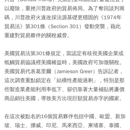
以廢除，重挫川普政府的貿易佈局。為了奪回談判籌
碼，川普政府火速改採法源基礎更穩固的《1974年
貿易法》第301條（Section 301）發動突襲，藉此
重建對貿易夥伴的關稅威脅。
美國貿易法第301條規定，當認定有歧視美國企業或
牴觸貿易協議裡美國權益時，美國政府可加徵關稅。
美國貿易代表葛里爾（Jamieson Greer）告訴記者，
這次調查重點鎖定在「結構性產能過剩」，特別是那
些製造業產能利用率低下、卻仍靠著大量補貼將廉價
商品銷往美國，導致美方出現巨額貿易赤字的國家。
在這次被點名的16個貿易夥伴包括中國、歐盟、新加
坡、瑞士、挪威、印尼、馬來西亞、柬埔寨、泰國、