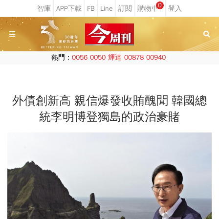
0
熱門：
0056
0050
輝達
00878
00940
外債創新高 親信爆發收賄醜聞 韓國總
統李明博登獨島的政治豪賭