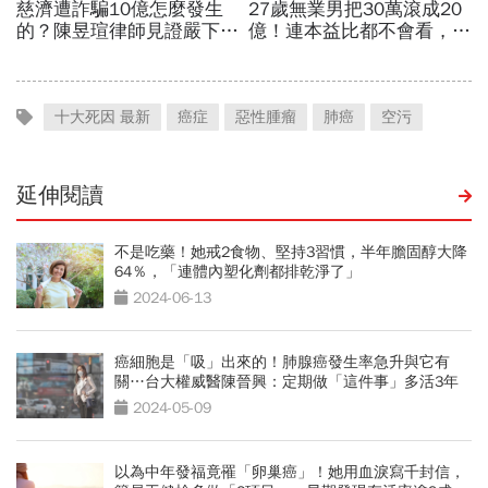
十大死因 最新
癌症
惡性腫瘤
肺癌
空污
延伸閱讀
不是吃藥！她戒2食物、堅持3習慣，半年膽固醇大降
64％，「連體內塑化劑都排乾淨了」
2024-06-13
癌細胞是「吸」出來的！肺腺癌發生率急升與它有
關…台大權威醫陳晉興：定期做「這件事」多活3年
2024-05-09
以為中年發福竟罹「卵巢癌」！她用血淚寫千封信，