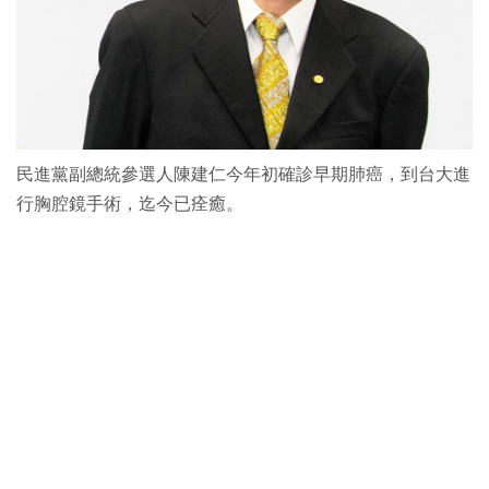
民進黨副總統參選人陳建仁今年初確診早期肺癌，到台大進
行胸腔鏡手術，迄今已痊癒。