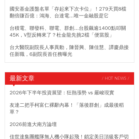
國安基金護盤名單「存起來下次卡位」！279天買8檔
翻倍賺百億：鴻海、台達電...唯一金融股是它
台積電、聯發科、聯電、群創...台股飆逾1400點叩關
45K，V型反轉來了？杜金龍先挑2檔「便當股」
台大醫院副院長人事異動，陳晉興、陳佳慧、譚慶鼎接
任新職，6副院長首任務曝光
最新文章
/ HOT NEWS /
2026年下半年投資展望：狂熱漲勢 vs 嚴峻現實
友達二把手柯富仁裸辭內幕！「落後群創」成最後稻
草？
2026前進大南方論壇
佳世達集團艦隊無人機小隊起飛！鎖定美日頂級客戶切