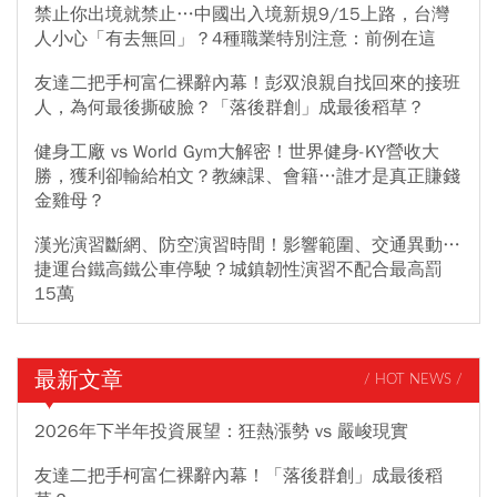
禁止你出境就禁止…中國出入境新規9/15上路，台灣
人小心「有去無回」？4種職業特別注意：前例在這
友達二把手柯富仁裸辭內幕！彭双浪親自找回來的接班
人，為何最後撕破臉？「落後群創」成最後稻草？
健身工廠 vs World Gym大解密！世界健身-KY營收大
勝，獲利卻輸給柏文？教練課、會籍…誰才是真正賺錢
金雞母？
漢光演習斷網、防空演習時間！影響範圍、交通異動…
捷運台鐵高鐵公車停駛？城鎮韌性演習不配合最高罰
15萬
最新文章
/ HOT NEWS /
2026年下半年投資展望：狂熱漲勢 vs 嚴峻現實
友達二把手柯富仁裸辭內幕！「落後群創」成最後稻