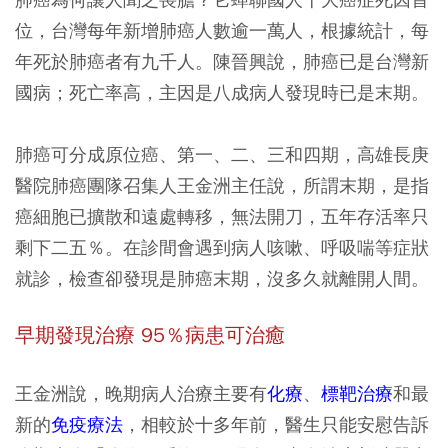
位，台灣每年新增肺癌人數逾一萬人，根據統計，每
年死於肺癌者有九千人。陳晉興說，肺癌已是台灣新
國病；死亡率高，主因是八成病人發現時已是末期。
肺癌可分成原位癌、第一、二、三和四期，高雄長庚
醫院肺癌團隊召集人王金洲主任說，所謂末期，是指
癌細胞已擴散和遠處轉移，無法開刀，五年存活率只
剩下二五％。在診間會遇到病人咳嗽、呼吸喘等症狀
就診，檢查卻發現是肺癌末期，沒多久就離開人間。
早期發現治療 95％病患可治癒
王金洲說，晚期病人治療主要有
化療
、
標靶治療
和最
新的
免疫療法
，相較於十多年前，醫生只能安慰告訴