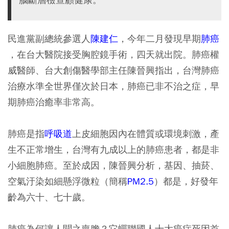
民進黨副總統參選人
陳建仁
，今年二月發現早期
肺癌
，在台大醫院接受胸腔鏡手術，四天就出院。肺癌
權
威
醫師、台大創傷醫學部主任陳晉興指出，台灣肺癌
治療水準全世界僅次於日本，肺癌已非不治之症，早
期肺癌治癒率非常高。
肺癌是指
呼吸道
上皮細胞因內在體質或環境刺激，產
生不正常增生，台灣有九成以上的肺癌患者，都是非
小細胞肺癌。至於成因，陳晉興分析，基因、抽菸、
空氣汙染如細懸浮微粒（簡稱
PM2.5
）都是，好發年
齡為六十、七十歲。
肺癌為何讓人聞之喪膽？它蟬聯國人十大癌症死因首