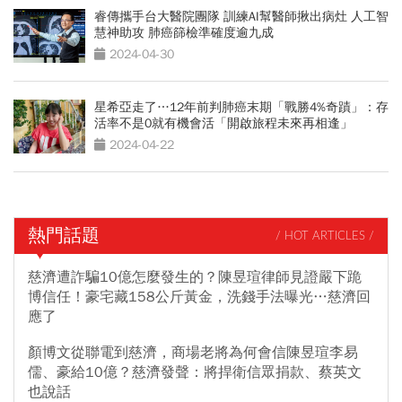
睿傳攜手台大醫院團隊 訓練AI幫醫師揪出病灶 人工智
慧神助攻 肺癌篩檢準確度逾九成
2024-04-30
星希亞走了…12年前判肺癌末期「戰勝4%奇蹟」：存
活率不是0就有機會活「開啟旅程未來再相逢」
2024-04-22
熱門話題
/ HOT ARTICLES /
慈濟遭詐騙10億怎麼發生的？陳昱瑄律師見證嚴下跪
博信任！豪宅藏158公斤黃金，洗錢手法曝光…慈濟回
應了
顏博文從聯電到慈濟，商場老將為何會信陳昱瑄李易
儒、豪給10億？慈濟發聲：將捍衛信眾捐款、蔡英文
也說話