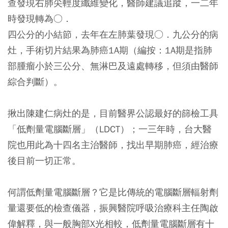
查發現右肺尖輕度纖維變化，醫師建議追蹤，一二年
時發現轉為○．
四公分
的小結節，去年在左肺葉發現○．
九公分
的病
灶，手術切片結果為肺癌
1A
期（編按：
1A
期是指肺
部腫瘤小於
三公分
、無淋巴及遠處轉移，但
須由
醫師
綜合判斷）。
揪出陳建仁病灶的是，目前醫界公認最好的篩檢工具
「低劑量電腦斷層」（LDCT）；一三年時，台大醫
院也用此為十四名主治醫師，找出早期肺癌，經治療
後目前一切正常。
何謂低劑量電腦斷層？它是比傳統的電腦斷層輻射劑
量還要低的檢查儀器，振興醫院呼吸治療科主任陶啟
偉解釋，與一般胸部X光相較，低劑量電腦斷層有十