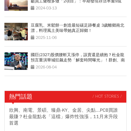
籲員工健檢多做「2項目」：早期發現存活率逾9成
2024-03-13
豆腐乳、米鬆餅…創造最短碳足跡餐桌 3歲離鄉南北
漂，料理風土美味帶她真正歸鄉！
2025-11-06
國巨(2327)股價腰斬又漲停，該賣還是續抱？杜金龍
預言重演華城狂飆走勢「解套時間曝光」！群創、南
亞科也點名
2026-08-04
熱門話題
/ HOT STORIES /
欣興、南電、景碩、臻鼎-KY、金居、尖點...PCB買誰
最賺？杜金龍點名「這檔」爆炸性強漲，11月末升段
首選