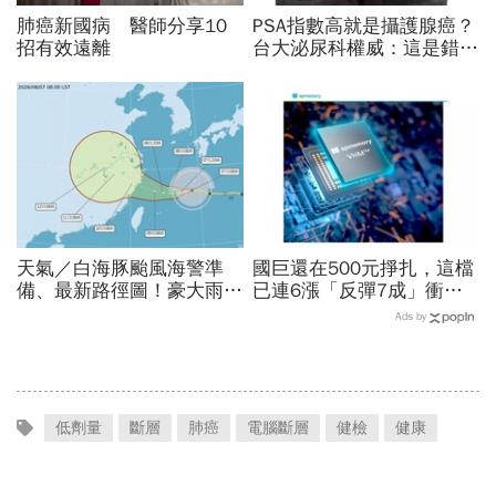
肺癌新國病 醫師分享10
PSA指數高就是攝護腺癌？
招有效遠離
台大泌尿科權威：這是錯誤
觀念
天氣／白海豚颱風海警準
國巨還在500元掙扎，這檔
備、最新路徑圖！豪大雨紫
已連6漲「反彈7成」衝千
爆區、影響時間曝光，8/8
金股，法人喊到1430元，
Ads by
颱風假機率多大，10日報
還有5成空間
先看
低劑量
斷層
肺癌
電腦斷層
健檢
健康