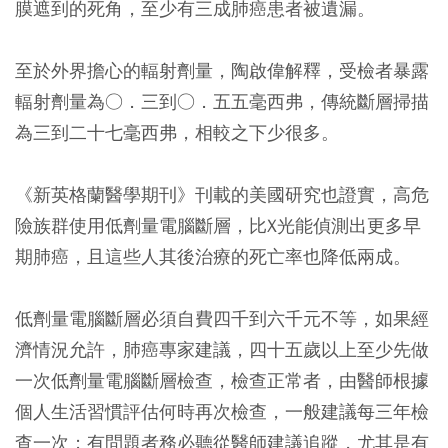
膜遮到的死角，至少有三成肺癌患者被遺漏。
至於外界擔心的輻射劑量，陶啟偉解釋，受檢者暴露
輻射劑量為○．三到○．五五毫西弗，傳統斷層掃描
為三到二十七毫西弗，相較之下少很多。
《新英格蘭醫學期刊》刊載的美國研究也證實，高危
險族群使用低劑量電腦斷層，比X光能偵測出更多早
期肺癌，且這些人其後治療的死亡率也降低兩成。
低劑量電腦斷層必須自費四千到六千元不等，如果經
濟情況允許，肺癌專家建議，四十五歲以上至少先做
一次低劑量電腦斷層檢查，檢查正常者，由醫師根據
個人生活習慣評估何時再次檢查，一般建議每三年檢
查一次；有問題者務必聽
從
醫師建議追蹤，尤其是有