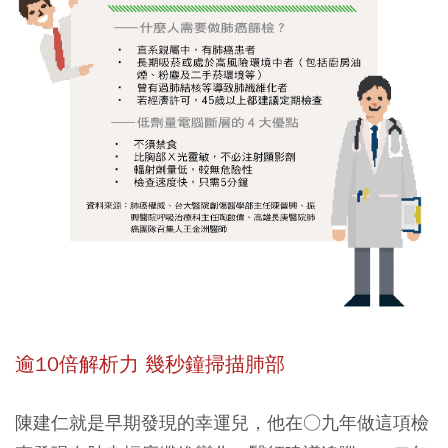
逾10倍解析力 幾秒鐘掃描肺部
陳建仁就是早期發現的幸運兒，他在○九年做這項檢