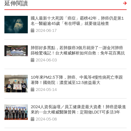
延伸閱讀
國人最新十大死因「癌症」霸榜42年，肺癌仍是第1
名…醫籲逾45歲「有在呼吸」就要做這檢查
2024-06-17
肺部好多黑點，若肺腺癌3個月就掛了…謝金河肺癌
篩檢驚魂記！台大權威解析如何自救：免年花百萬抗
癌
2024-06-03
10年來PM2.5下降，肺癌、中風等4慢性病死亡率跟
著降！國衛院：濃度減至12.5效益最大
2024-05-14
2024人資長論壇／員工健康是最大資產！肺癌是吸進
來的…台大權威醫陳晉興：定期做LDCT可多活3年
2024-05-08