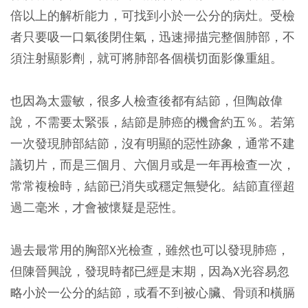
倍以上的解析能力，可找到小於
一公分
的病灶。受檢
者只要吸一口氣後閉住氣，迅速掃描完整個肺部，不
須注射顯影劑，就可將肺部各個橫切面影像重組。
也因為太靈敏，很多人檢查後都有結節，但陶啟偉
說，不需要太緊張，結節是肺癌的機會約五％。若第
一次發現肺部結節，沒有明顯的惡性跡象，通常不建
議切片，而是三個月、六個月或是一年再檢查一次，
常常複檢時，結節已消失或穩定無變化。結節直徑超
過
二毫米
，才會被懷疑是惡性。
過去最常用的胸部X光檢查，雖然也可以發現肺癌，
但陳晉興說，發現時都已經是末期，因為X光容易忽
略小於
一公分
的結節，或看不到被心臟、骨頭和橫膈